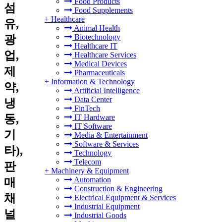
Food Products
섬
Food Supplements
+
Healthcare
유,
Animal Health
Biotechnology
광
Healthcare IT
업,
Healthcare Services
Medical Devices
제
Pharmaceuticals
+
Information & Technology
약,
Artificial Intelligence
Data Center
냉
FinTech
동,
IT Hardware
IT Software
기
Media & Entertainment
Software & Services
타),
Technology
Telecom
판
+
Machinery & Equipment
Automation
매
Construction & Engineering
채
Electrical Equipment & Services
Industrial Equipment
널
Industrial Goods