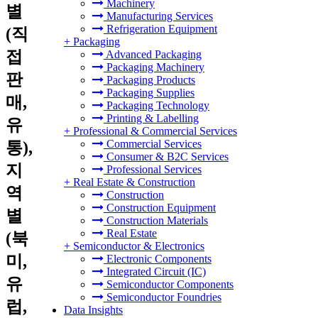
Machinery
별
Manufacturing Services
Refrigeration Equipment
(직
+
Packaging
접
Advanced Packaging
Packaging Machinery
판
Packaging Products
Packaging Supplies
매,
Packaging Technology
Printing & Labelling
유
+
Professional & Commercial Services
Commercial Services
통),
Consumer & B2C Services
지
Professional Services
+
Real Estate & Construction
역
Construction
Construction Equipment
별
Construction Materials
Real Estate
(북
+
Semiconductor & Electronics
미,
Electronic Components
Integrated Circuit (IC)
유
Semiconductor Components
Semiconductor Foundries
럽,
Data Insights