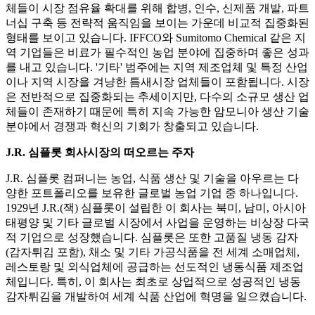
체들이 시장 점유율 확대를 위해 합병, 인수, 신제품 개발, 파트
너십 구축 등 전략적 움직임을 보이는 가운데 비교적 집중화된
형태를 보이고 있습니다. IFFCO와 Sumitomo Chemical 같은 지
역 기업들은 비료가 필수적인 농업 분야에 집중하며 좋은 성과
를 내고 있습니다. '기타' 범주에는 지역 제조업체 및 특정 산업
이나 지역 시장을 겨냥한 틈새시장 업체들이 포함됩니다. 시장
은 전반적으로 집중화되는 추세이지만, 다수의 소규모 생산 업
체들이 존재하기 때문에 특히 지속 가능한 암모니아 생산 기술
분야에서 경쟁과 혁신의 기회가 창출되고 있습니다.
J.R. 심플롯 회사
시장의 떠오르는 주자
J.R. 심플롯 컴퍼니는 농업, 식품 생산 및 기술을 아우르는 다
양한 포트폴리오를 보유한 글로벌 농업 기업 중 하나입니다.
1929년 J.R.(잭) 심플롯이 설립한 이 회사는 북미, 남미, 아시아
태평양 및 기타 글로벌 시장에서 사업을 운영하는 비상장 다국
적 기업으로 성장했습니다. 심플롯은 또한 고품질 냉동 감자
(감자튀김 포함), 채소 및 기타 가공식품을 전 세계 소매업체,
레스토랑 및 외식업체에 공급하는 선도적인 냉동식품 제조업
체입니다. 특히, 이 회사는 최초로 상업적으로 성공적인 냉동
감자튀김을 개발하여 세계 식품 산업에 혁명을 일으켰습니다.