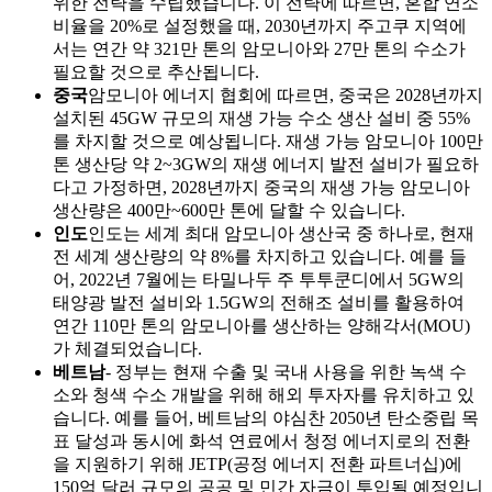
위한 전략을 수립했습니다. 이 전략에 따르면, 혼합 연소
비율을 20%로 설정했을 때, 2030년까지 주고쿠 지역에
서는 연간 약 321만 톤의 암모니아와 27만 톤의 수소가
필요할 것으로 추산됩니다.
중국
암모니아 에너지 협회에 따르면, 중국은 2028년까지
설치된 45GW 규모의 재생 가능 수소 생산 설비 중 55%
를 차지할 것으로 예상됩니다. 재생 가능 암모니아 100만
톤 생산당 약 2~3GW의 재생 에너지 발전 설비가 필요하
다고 가정하면, 2028년까지 중국의 재생 가능 암모니아
생산량은 400만~600만 톤에 달할 수 있습니다.
인도
인도는 세계 최대 암모니아 생산국 중 하나로, 현재
전 세계 생산량의 약 8%를 차지하고 있습니다. 예를 들
어, 2022년 7월에는 타밀나두 주 투투쿤디에서 5GW의
태양광 발전 설비와 1.5GW의 전해조 설비를 활용하여
연간 110만 톤의 암모니아를 생산하는 양해각서(MOU)
가 체결되었습니다.
베트남
- 정부는 현재 수출 및 국내 사용을 위한 녹색 수
소와 청색 수소 개발을 위해 해외 투자자를 유치하고 있
습니다. 예를 들어, 베트남의 야심찬 2050년 탄소중립 목
표 달성과 동시에 화석 연료에서 청정 에너지로의 전환
을 지원하기 위해 JETP(공정 에너지 전환 파트너십)에
150억 달러 규모의 공공 및 민간 자금이 투입될 예정입니