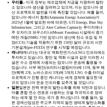
우리를.
- 미국 정부는 제조업체에 자금을 지원하여 탈탄
소 암모니아 생산을 장려하고 있으며, 이는 암모니아 생
산 프로젝트의 발전을 더욱 촉진할 것입니다. 예를 들어,
암모니아 에너지 협회(Ammonia Energy Association)가
2025년 1월에 발표한 바에 따르면, GTI Energy, Blue Sky
Infrastructure, 그리고 Aker Carbon Capture는 루이지애나
주 모자이크 파우스티나(Mosaic Faustina) 시설에서 증기
메탄 개질(SMR) 기반 암모니아 생산에 탄소 포집 및 저
장(CCS) 기술을 적용하기 위한 150만 달러 규모의 사전
기본설계(pre-FEED) 연구를 시작할 예정입니다.
캐나다
캐나다는 대규모 액화천연가스(LNG) 인프라에도
투자하고 있습니다. 항만 및 액화 시설과 같은 이러한 시
설은 수소 경제에 사용되는 암모니아 운송에 활용될 수
있습니다. 서부 해안(브리티시컬럼비아)에 13개, 동부 해
안(퀘벡 2개, 노바스코샤 3개)에 5개의 LNG 수출 터미널
프로젝트가 진행 중인 캐나다는 세계 경제에 필요한 대
규모 암모니아 운송 인프라를 갖추게 될 것입니다.
일본
일본은 전력 부문의 탈탄소화를 위해 석탄과 암모니
아를 혼합 연소 연료로 사용하는 것을 적극적으로 장려
하는 세계 몇 안 되는 국가 중 하나입니다. 예를 들어, 일
본 경제산업성은 주고쿠 지역의 발전 생태계 탈탄소화를