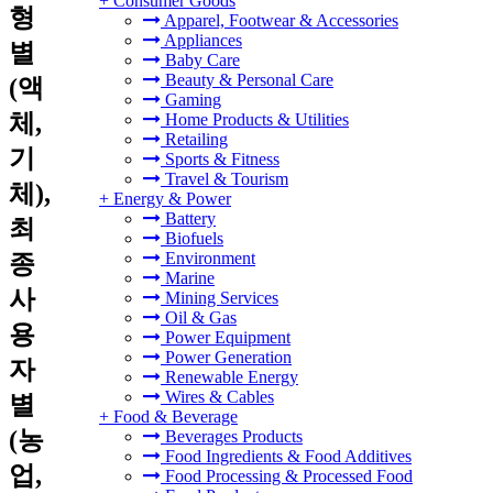
+
Consumer Goods
형
Apparel, Footwear & Accessories
Appliances
별
Baby Care
Beauty & Personal Care
(액
Gaming
체,
Home Products & Utilities
Retailing
기
Sports & Fitness
Travel & Tourism
체),
+
Energy & Power
Battery
최
Biofuels
Environment
종
Marine
사
Mining Services
Oil & Gas
용
Power Equipment
Power Generation
자
Renewable Energy
Wires & Cables
별
+
Food & Beverage
(농
Beverages Products
Food Ingredients & Food Additives
업,
Food Processing & Processed Food