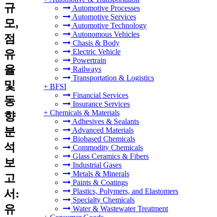
규
Automotive Processes
Automotive Services
모,
Automotive Technology
Autonomous Vehicles
점
Chasis & Body
Electric Vehicle
유
Powertrain
율
Railways
Transportation & Logistics
및
+
BFSI
Financial Services
동
Insurance Services
+
Chemicals & Materials
향
Adhesives & Sealants
분
Advanced Materials
Biobased Chemicals
석
Commodity Chemicals
Glass Ceramics & Fibers
보
Industrial Gases
Metals & Minerals
고
Paints & Coatings
Plastics, Polymers, and Elastomers
서:
Specialty Chemicals
유
Water & Wastewater Treatment