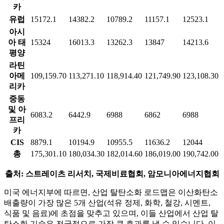
카
유럽
15172.1
14382.2
10789.2
11157.1
12523.1
아시
아 태
15324
16013.3
13262.3
13847
14213.6
평양
라틴
아메
109,159.70
113,271.10
118,914.40
121,749.90
123,108.30
리카
중동
및 아
6083.2
6442.9
6988
6862
6988
프리
카
CIS
8879.1
10194.9
10955.5
11636.2
12044
총
175,301.10
180,034.30
182,014.60
186,019.00
190,742.00
출처: 스트레이츠 리서치, 국제비료협회, 암모니아에너지협회
미국 에너지부에 따르면, 산업 탈탄소화 로드맵은 이산화탄소
배출량이 가장 많은 5개 산업(석유 정제, 화학, 철강, 시멘트,
식품 및 음료)에 초점을 맞추고 있으며, 이들 산업에서 산업 탈
탄소화 기술은 전국적으로 가장 큰 효과를 낼 수 있습니다. 이