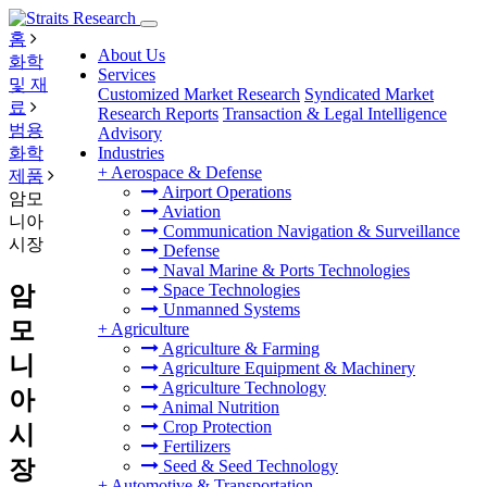
홈
About Us
화학
Services
및 재
Customized Market Research
Syndicated Market
료
Research Reports
Transaction & Legal Intelligence
범용
Advisory
화학
Industries
+
Aerospace & Defense
제품
Airport Operations
암모
Aviation
니아
Communication Navigation & Surveillance
시장
Defense
Naval Marine & Ports Technologies
Space Technologies
암
Unmanned Systems
모
+
Agriculture
Agriculture & Farming
니
Agriculture Equipment & Machinery
Agriculture Technology
아
Animal Nutrition
Crop Protection
시
Fertilizers
장
Seed & Seed Technology
+
Automotive & Transportation