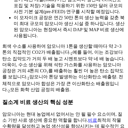
포집 및 저장) 기술을 적용하기 위한 150만 달러 규모의
사전 기본 설계(pre-FEED) 연구를 시작할 예정입니다.
이 모자이크 공장은 연간 50만 톤의 생산 능력을 갖춘 북
미 최대 규모의 암모니아 생산 시설 중 하나입니다. 생산
된 암모니아는 현장에서 즉시 DAP 및 MAP 비료 생산에
사용됩니다.
회색 수소를 사용하여 암모니아 1톤을 생산할 때마다 약 2~3
톤의 직접적인 CO2가 배출됩니다.
예를 들어, 이는 조강보다
2
탄소 집약도가 거의 두 배 높고 시멘트보다 약 네 배 높습니다.
더욱이, 수소 생산을 위해 석탄 가스화를 사용하는 암모니아
공장은 거의 4톤의 CO₂를 배출하는 훨씬 더 높은 탄소 집약도
를 보입니다.
암모니아 톤당 발생하는 이산화탄소 배출량. 전
2
체적으로 암모니아 합성은 가장 큰 이산화탄소 배출원입니
다.
모든 화학 산업 공정의 배출원.
2
질소계 비료 생산의 핵심 성분
암모니아는 현대 농업에서 없어서는 안 될 필수 요소이며, 질
소 기반 사료 생산에 중요한 역할을 합니다.
비료
최적의 작물
수확량을 달성하고 농업 생산성을 향상시키는 데 필수적인 요