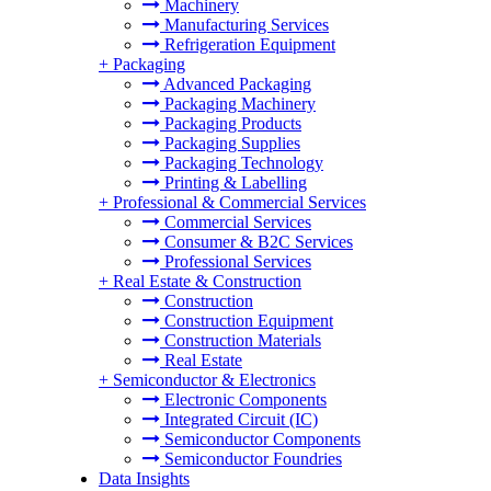
Machinery
Manufacturing Services
Refrigeration Equipment
+
Packaging
Advanced Packaging
Packaging Machinery
Packaging Products
Packaging Supplies
Packaging Technology
Printing & Labelling
+
Professional & Commercial Services
Commercial Services
Consumer & B2C Services
Professional Services
+
Real Estate & Construction
Construction
Construction Equipment
Construction Materials
Real Estate
+
Semiconductor & Electronics
Electronic Components
Integrated Circuit (IC)
Semiconductor Components
Semiconductor Foundries
Data Insights