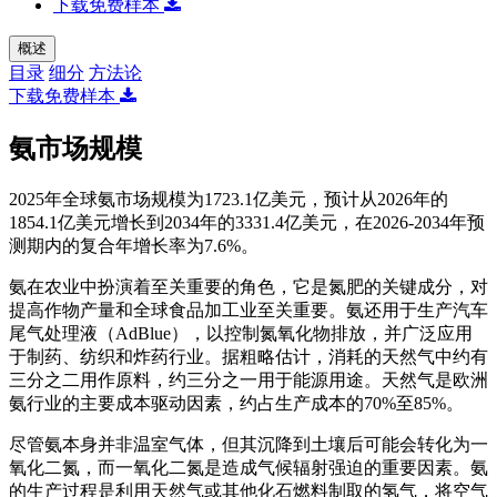
下载免费样本
概述
目录
细分
方法论
下载免费样本
氨市场规模
2025年全球氨市场规模为1723.1亿美元，预计从2026年的
1854.1亿美元增长到2034年的3331.4亿美元，在2026-2034年预
测期内的复合年增长率为7.6%。
氨在农业中扮演着至关重要的角色，它是氮肥的关键成分，对
提高作物产量和全球食品加工业至关重要。氨还用于生产汽车
尾气处理液（AdBlue），以控制氮氧化物排放，并广泛应用
于制药、纺织和炸药行业。据粗略估计，消耗的天然气中约有
三分之二用作原料，约三分之一用于能源用途。天然气是欧洲
氨行业的主要成本驱动因素，约占生产成本的70%至85%。
尽管氨本身并非温室气体，但其沉降到土壤后可能会转化为一
氧化二氮，而一氧化二氮是造成气候辐射强迫的重要因素。氨
的生产过程是利用天然气或其他化石燃料制取的氢气，将空气