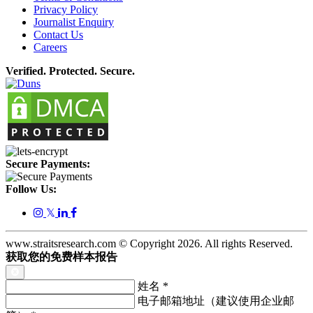
Privacy Policy
Journalist Enquiry
Contact Us
Careers
Verified. Protected. Secure.
Secure Payments:
Follow Us:
𝕏
www.straitsresearch.com © Copyright
2026
. All rights Reserved.
获取您的免费样本报告
姓名
*
电子邮箱地址（建议使用企业邮