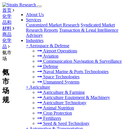
首页
About Us
化学
Services
品和
Customized Market Research
Syndicated Market
材料
Research Reports
Transaction & Legal Intelligence
商品
Advisory
化学
Industries
+
Aerospace & Defense
品
Airport Operations
氨市
Aviation
场
Communication Navigation & Surveillance
Defense
氨
Naval Marine & Ports Technologies
Space Technologies
市
Unmanned Systems
+
Agriculture
场
Agriculture & Farming
Agriculture Equipment & Machinery
规
Agriculture Technology
Animal Nutrition
Crop Protection
Fertilizers
Seed & Seed Technology
+
Automotive & Transportation