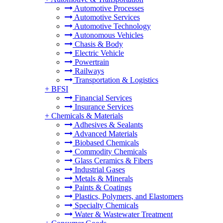
Automotive Processes
Automotive Services
Automotive Technology
Autonomous Vehicles
Chasis & Body
Electric Vehicle
Powertrain
Railways
Transportation & Logistics
+
BFSI
Financial Services
Insurance Services
+
Chemicals & Materials
Adhesives & Sealants
Advanced Materials
Biobased Chemicals
Commodity Chemicals
Glass Ceramics & Fibers
Industrial Gases
Metals & Minerals
Paints & Coatings
Plastics, Polymers, and Elastomers
Specialty Chemicals
Water & Wastewater Treatment