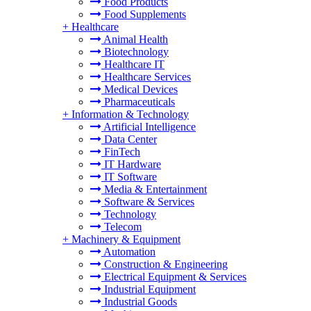
Food Products
Food Supplements
+
Healthcare
Animal Health
Biotechnology
Healthcare IT
Healthcare Services
Medical Devices
Pharmaceuticals
+
Information & Technology
Artificial Intelligence
Data Center
FinTech
IT Hardware
IT Software
Media & Entertainment
Software & Services
Technology
Telecom
+
Machinery & Equipment
Automation
Construction & Engineering
Electrical Equipment & Services
Industrial Equipment
Industrial Goods