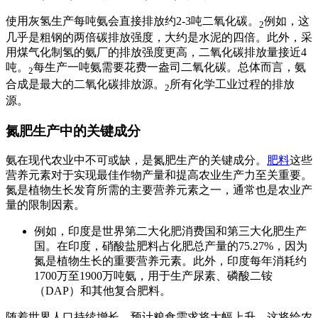
使用灰氢生产每吨氨会直接排放约2-3吨二氧化碳。
例如，这
2
几乎是粗钢的两倍碳排放强度，大约是水泥的四倍。此外，采
用煤气化制氢的氨厂的排放强度更高，二氧化碳排放量接近4
吨。
每生产一吨氨需要花费一盎司二氧化碳。总体而言，氨
2
合成是最大的二氧化碳排放源。
所有化学工业过程的排放
2
源。
氮肥生产中的关键成分
氨在现代农业中不可或缺，是氮肥生产的关键成分。
肥料
这些
营养元素对于实现最佳作物产量和提高农业生产力至关重要。
氮是植物生长发育所需的主要营养元素之一，通常也是农业产
量的限制因素。
例如，印度是世界第二大化肥消费国和第三大化肥生产
国。在印度，硝酸盐肥料占化肥总产量的75.27%，因为
氮是植物生长的重要营养元素。此外，印度每年消耗约
1700万至1900万吨氨，用于生产尿素、磷酸二铵
（DAP）和其他复合肥料。
随着世界人口持续增长，预计粮食需求将大幅上升，这将给农