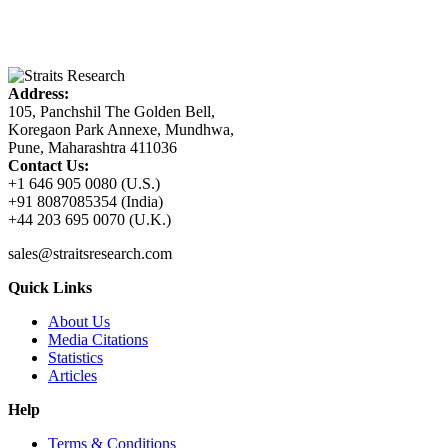
Address:
105, Panchshil The Golden Bell,
Koregaon Park Annexe, Mundhwa,
Pune, Maharashtra 411036
Contact Us:
+1 646 905 0080 (U.S.)
+91 8087085354 (India)
+44 203 695 0070 (U.K.)
sales@straitsresearch.com
Quick Links
About Us
Media Citations
Statistics
Articles
Help
Terms & Conditions