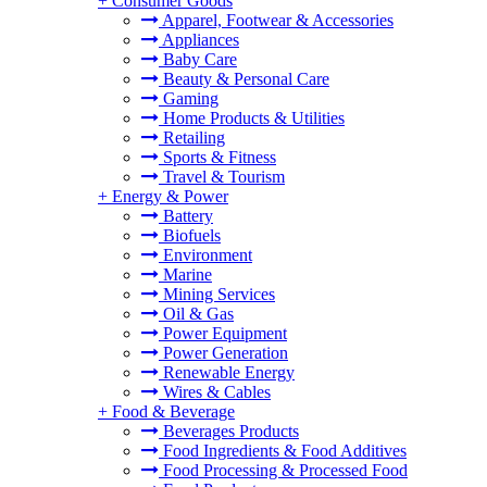
+
Consumer Goods
Apparel, Footwear & Accessories
Appliances
Baby Care
Beauty & Personal Care
Gaming
Home Products & Utilities
Retailing
Sports & Fitness
Travel & Tourism
+
Energy & Power
Battery
Biofuels
Environment
Marine
Mining Services
Oil & Gas
Power Equipment
Power Generation
Renewable Energy
Wires & Cables
+
Food & Beverage
Beverages Products
Food Ingredients & Food Additives
Food Processing & Processed Food