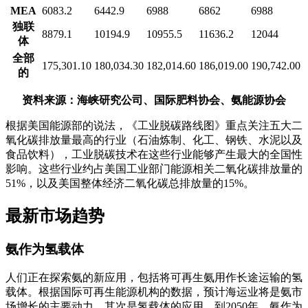
MEA
6083.2
6442.9
6988
6862
6988
独联
8879.1
10194.9
10955.5
11636.2
12044
体
全部
175,301.10
180,034.30
182,014.60
186,019.00
190,742.00
的
资料来源：海峡研究公司、国际肥料协会、氨能源协会
根据美国能源部的说法，《工业脱碳路线图》重点关注五大二
氧化碳排放量最高的行业（石油炼制、化工、钢铁、水泥以及
食品饮料），工业脱碳技术在这些行业能够产生最大的全国性
影响。这些行业约占美国工业部门能源相关二氧化碳排放量的
51%，以及美国整体经济二氧化碳总排放量的15%。
最新市场趋势
氨作为氢载体
人们正在探索氨的新应用，包括将可再生氨用作长途运输的氢
载体。根据国际可再生​​能源机构的数据，预计海运业将是氨市
场增长的主要动力，其次是氢载体的应用，到2050年，氨作为