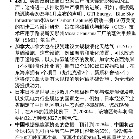
我们。
美国政府正通过资助生产商来促进脱碳氨的生
产，这将进一步推动氨生产项目的进展。例如，根据氨
能源协会2025年1月发布的声明，GTI Energy、Blue Sky
Infrastructure和Aker Carbon Capture将启动一项150万美元
的初步工程设计研究，旨在将碳捕获与封存（CCS）技
术应用于路易斯安那州Mosaic Faustina工厂的蒸汽甲烷重
整（SMR）氨生产。
加拿大
加拿大也在投资建设大规模液化天然气（LNG）
基础设施。这些设施，例如海港和液化装置，可以改造
用于运输氨，以支持氢能经济的发展。加拿大在西海岸
（不列颠哥伦比亚省）拥有13个LNG出口终端项目，在
东海岸拥有5个项目（魁北克省2个，新斯科舍省3个），
这将使加拿大拥有大规模的氨运输基础设施，为全球经
济提供动力。
日本
日本是世界上少数几个积极推广氨与煤炭混烧发电
以实现电力行业脱碳的国家之一。例如，日本经济产业
省制定了中国地区电力生态系统脱碳战略。该战略预
计，在20%的混烧比例下，到2030年，该地区每年将需
要约321万吨氨和27万吨氢气。
中国
根据氨能源协会的数据，预计到2028年，中国将占
全球45吉瓦可再生氢气生产装机容量的55%。假设每生
产100万吨可再生氨，可再生能源发电装机容量约为2-3