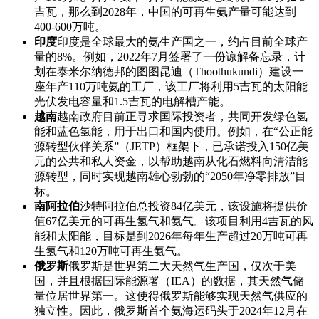
吉瓦，那么到2028年，中国的可再生氨产量可能达到
400-600万吨。
印度
印度是全球最大的氨生产国之一，约占目前全球产
量的8%。例如，2022年7月签署了一份谅解备忘录，计
划在泰米尔纳德邦的图图昆迪（Thoothukundi）建设一
座年产110万吨氨的工厂，该工厂将利用5吉瓦的太阳能
光伏发电容量和1.5吉瓦的电解槽产能。
越南
越南政府目前正寻求国际投资者，共同开发绿色氢
能和蓝色氢能，用于出口和国内使用。例如，在“公正能
源转型伙伴关系”（JETP）框架下，已承诺投入150亿美
元的公共和私人资金，以帮助越南从化石燃料向清洁能
源转型，同时实现越南雄心勃勃的“2050年净零排放”目
标。
南阿拉伯
沙特阿拉伯总投资84亿美元，该设施将提供价
值67亿美元的可再生氢气和氨气。该项目利用4吉瓦的风
能和太阳能，目标是到2026年每年生产超过20万吨可再
生氢气和120万吨可再生氨气。
俄罗斯
俄罗斯是世界第二大天然气生产国，仅次于美
国，并且根据国际能源署（IEA）的数据，其天然气储
量位居世界第一。这使得俄罗斯能够实现天然气供应的
独立性。因此，俄罗斯首个氨海运码头于2024年12月在