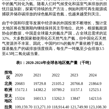
中的氮气转化为氨。随着人们对气候变化和温室气体排放的担
忧日益加剧，探索可持续的生产方法，例如利用可再生能源或
捕获并储存碳排放的绿色氨和蓝色氨，也越来越受到关注。
由于中国和印度等发展中经济体的外国投资不断增长，预计亚
太地区将在预测期内继续保持其主导地位。此外，根据氨能源
协会的数据，中国是全球最大的氨生产国，占全球总需求的近
32%。大多数国家都使用化石天然气生产氨，但中国化石天然
气资源并不丰富。因此，中国约85%的氨年产量依赖于煤炭。
煤基氨生产的碳排放强度很高，每生产一吨氨至少会排放3.5
至4.5吨二氧化碳当量。
表1：2020-2024年全球各地区氨产量（千吨）
按地
2020
2021
2022
2023
2024
区
北美
20683
19729.8
21105.2
20766.8
21864.9
欧洲
15172.1
14382.2
10789.2
11157.1
12523.1
亚太
15324
16013.3
13262.3
13847
14213.6
地区
拉美
109,159.70
113,271.10
118,914.40
121,749.90
123,108.30