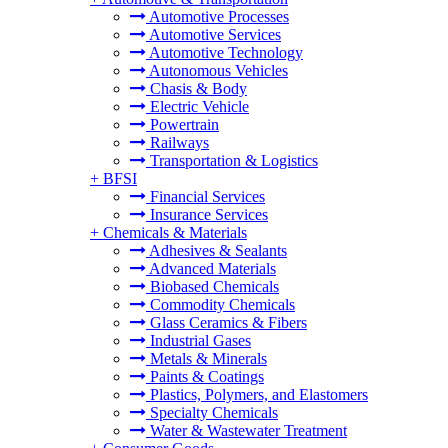
Automotive Processes
Automotive Services
Automotive Technology
Autonomous Vehicles
Chasis & Body
Electric Vehicle
Powertrain
Railways
Transportation & Logistics
+
BFSI
Financial Services
Insurance Services
+
Chemicals & Materials
Adhesives & Sealants
Advanced Materials
Biobased Chemicals
Commodity Chemicals
Glass Ceramics & Fibers
Industrial Gases
Metals & Minerals
Paints & Coatings
Plastics, Polymers, and Elastomers
Specialty Chemicals
Water & Wastewater Treatment