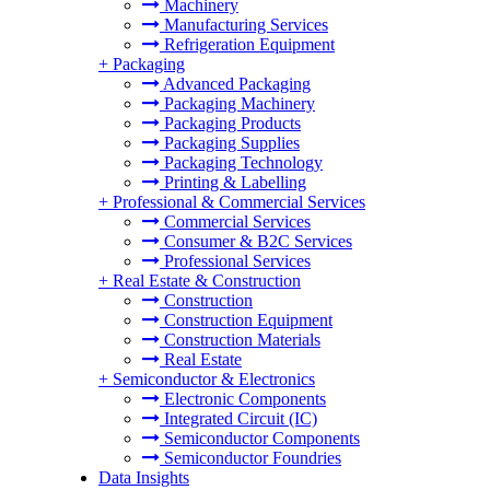
Machinery
Manufacturing Services
Refrigeration Equipment
+
Packaging
Advanced Packaging
Packaging Machinery
Packaging Products
Packaging Supplies
Packaging Technology
Printing & Labelling
+
Professional & Commercial Services
Commercial Services
Consumer & B2C Services
Professional Services
+
Real Estate & Construction
Construction
Construction Equipment
Construction Materials
Real Estate
+
Semiconductor & Electronics
Electronic Components
Integrated Circuit (IC)
Semiconductor Components
Semiconductor Foundries
Data Insights