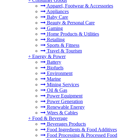
+
Consumer Goods
Apparel, Footwear & Accessories
Appliances
Baby Care
Beauty & Personal Care
Gaming
Home Products & Utilities
Retailing
Sports & Fitness
Travel & Tourism
+
Energy & Power
Battery
Biofuels
Environment
Marine
Mining Services
Oil & Gas
Power Equipment
Power Generation
Renewable Energy
Wires & Cables
+
Food & Beverage
Beverages Products
Food Ingredients & Food Additives
Food Processing & Processed Food