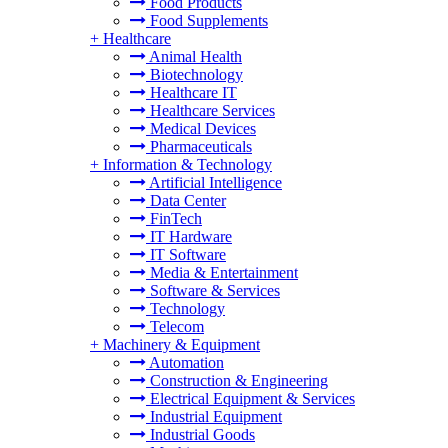
Food Products
Food Supplements
+
Healthcare
Animal Health
Biotechnology
Healthcare IT
Healthcare Services
Medical Devices
Pharmaceuticals
+
Information & Technology
Artificial Intelligence
Data Center
FinTech
IT Hardware
IT Software
Media & Entertainment
Software & Services
Technology
Telecom
+
Machinery & Equipment
Automation
Construction & Engineering
Electrical Equipment & Services
Industrial Equipment
Industrial Goods