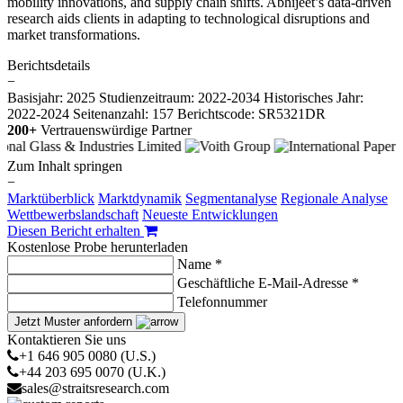
mobility innovations, and supply chain shifts. Abhijeet’s data-driven
research aids clients in adapting to technological disruptions and
market transformations.
Berichtsdetails
−
Basisjahr: 2025
Studienzeitraum: 2022-2034
Historisches Jahr:
2022-2024
Seitenanzahl: 157
Berichtscode: SR5321DR
200+
Vertrauenswürdige Partner
Zum Inhalt springen
−
Marktüberblick
Marktdynamik
Segmentanalyse
Regionale Analyse
Wettbewerbslandschaft
Neueste Entwicklungen
Diesen Bericht erhalten
Kostenlose Probe herunterladen
Name *
Geschäftliche E-Mail-Adresse *
Telefonnummer
Jetzt Muster anfordern
Kontaktieren Sie uns
+1 646 905 0080 (U.S.)
+44 203 695 0070 (U.K.)
sales@straitsresearch.com