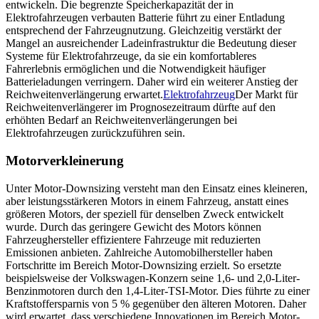
entwickeln. Die begrenzte Speicherkapazität der in
Elektrofahrzeugen verbauten Batterie führt zu einer Entladung
entsprechend der Fahrzeugnutzung. Gleichzeitig verstärkt der
Mangel an ausreichender Ladeinfrastruktur die Bedeutung dieser
Systeme für Elektrofahrzeuge, da sie ein komfortableres
Fahrerlebnis ermöglichen und die Notwendigkeit häufiger
Batterieladungen verringern. Daher wird ein weiterer Anstieg der
Reichweitenverlängerung erwartet.
Elektrofahrzeug
Der Markt für
Reichweitenverlängerer im Prognosezeitraum dürfte auf den
erhöhten Bedarf an Reichweitenverlängerungen bei
Elektrofahrzeugen zurückzuführen sein.
Motorverkleinerung
Unter Motor-Downsizing versteht man den Einsatz eines kleineren,
aber leistungsstärkeren Motors in einem Fahrzeug, anstatt eines
größeren Motors, der speziell für denselben Zweck entwickelt
wurde. Durch das geringere Gewicht des Motors können
Fahrzeughersteller effizientere Fahrzeuge mit reduzierten
Emissionen anbieten. Zahlreiche Automobilhersteller haben
Fortschritte im Bereich Motor-Downsizing erzielt. So ersetzte
beispielsweise der Volkswagen-Konzern seine 1,6- und 2,0-Liter-
Benzinmotoren durch den 1,4-Liter-TSI-Motor. Dies führte zu einer
Kraftstoffersparnis von 5 % gegenüber den älteren Motoren. Daher
wird erwartet, dass verschiedene Innovationen im Bereich Motor-