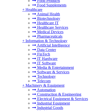
Food Products
Food Supplements
+
Healthcare
Animal Health
Biotechnology
Healthcare IT
Healthcare Services
Medical Devices
Pharmaceuticals
+
Information & Technology
Artificial Intelligence
Data Center
FinTech
IT Hardware
IT Software
Media & Entertainment
Software & Services
Technology
Telecom
+
Machinery & Equipment
Automation
Construction & Engineering
Electrical Equipment & Services
Industrial Equipment
Industrial Goods