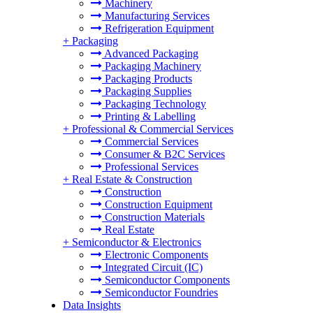
Machinery
Manufacturing Services
Refrigeration Equipment
+
Packaging
Advanced Packaging
Packaging Machinery
Packaging Products
Packaging Supplies
Packaging Technology
Printing & Labelling
+
Professional & Commercial Services
Commercial Services
Consumer & B2C Services
Professional Services
+
Real Estate & Construction
Construction
Construction Equipment
Construction Materials
Real Estate
+
Semiconductor & Electronics
Electronic Components
Integrated Circuit (IC)
Semiconductor Components
Semiconductor Foundries
Data Insights