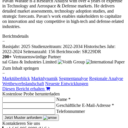
Pavan Warade is a Research Analyst with over 4 years of expertise
in Technology and Aerospace & Defense markets. He delivers
detailed market assessments, technology adoption studies, and
strategic forecasts. Pavan’s work enables stakeholders to capitalize
on innovation and stay competitive in high-tech and defense-related
industries.
Berichtsdetails
−
Basisjahr: 2025
Studienzeitraum: 2022-2034
Historisches Jahr:
2022-2024
Seitenanzahl: 156
Berichtscode: SR229DR
200+
Vertrauenswürdige Partner
Zum Inhalt springen
−
Marktüberblick
Marktdynamik
Segmentanalyse
Regionale Analyse
Wettbewerbslandschaft
Neueste Entwicklungen
Diesen Bericht erhalten
Kostenlose Probe herunterladen
Name *
Geschäftliche E-Mail-Adresse *
Telefonnummer
Jetzt Muster anfordern
Kontaktieren Sie uns