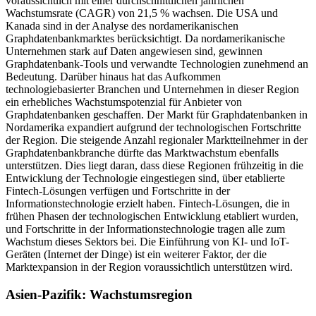
voraussichtlich mit einer durchschnittlichen jährlichen
Wachstumsrate (CAGR) von 21,5 % wachsen. Die USA und
Kanada sind in der Analyse des nordamerikanischen
Graphdatenbankmarktes berücksichtigt. Da nordamerikanische
Unternehmen stark auf Daten angewiesen sind, gewinnen
Graphdatenbank-Tools und verwandte Technologien zunehmend an
Bedeutung. Darüber hinaus hat das Aufkommen
technologiebasierter Branchen und Unternehmen in dieser Region
ein erhebliches Wachstumspotenzial für Anbieter von
Graphdatenbanken geschaffen. Der Markt für Graphdatenbanken in
Nordamerika expandiert aufgrund der technologischen Fortschritte
der Region. Die steigende Anzahl regionaler Marktteilnehmer in der
Graphdatenbankbranche dürfte das Marktwachstum ebenfalls
unterstützen. Dies liegt daran, dass diese Regionen frühzeitig in die
Entwicklung der Technologie eingestiegen sind, über etablierte
Fintech-Lösungen verfügen und Fortschritte in der
Informationstechnologie erzielt haben. Fintech-Lösungen, die in
frühen Phasen der technologischen Entwicklung etabliert wurden,
und Fortschritte in der Informationstechnologie tragen alle zum
Wachstum dieses Sektors bei. Die Einführung von KI- und IoT-
Geräten (Internet der Dinge) ist ein weiterer Faktor, der die
Marktexpansion in der Region voraussichtlich unterstützen wird.
Asien-Pazifik: Wachstumsregion