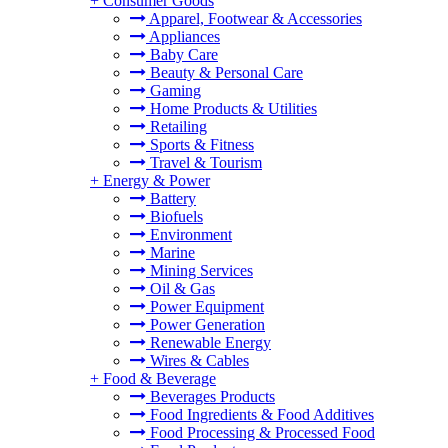
+
Consumer Goods
Apparel, Footwear & Accessories
Appliances
Baby Care
Beauty & Personal Care
Gaming
Home Products & Utilities
Retailing
Sports & Fitness
Travel & Tourism
+
Energy & Power
Battery
Biofuels
Environment
Marine
Mining Services
Oil & Gas
Power Equipment
Power Generation
Renewable Energy
Wires & Cables
+
Food & Beverage
Beverages Products
Food Ingredients & Food Additives
Food Processing & Processed Food