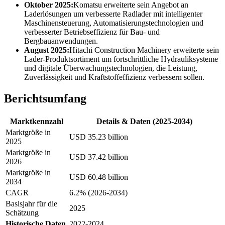
Oktober 2025:
Komatsu erweiterte sein Angebot an
Laderlösungen um verbesserte Radlader mit intelligenter
Maschinensteuerung, Automatisierungstechnologien und
verbesserter Betriebseffizienz für Bau- und
Bergbauanwendungen.
August 2025:
Hitachi Construction Machinery erweiterte sein
Lader-Produktsortiment um fortschrittliche Hydrauliksysteme
und digitale Überwachungstechnologien, die Leistung,
Zuverlässigkeit und Kraftstoffeffizienz verbessern sollen.
Berichtsumfang
Marktkennzahl
Details & Daten (2025-2034)
Marktgröße in
USD 35.23 billion
2025
Marktgröße in
USD 37.42 billion
2026
Marktgröße in
USD 60.48 billion
2034
CAGR
6.2% (2026-2034)
Basisjahr für die
2025
Schätzung
Historische Daten
2022-2024