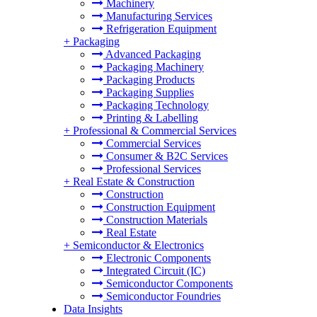
Machinery
Manufacturing Services
Refrigeration Equipment
+
Packaging
Advanced Packaging
Packaging Machinery
Packaging Products
Packaging Supplies
Packaging Technology
Printing & Labelling
+
Professional & Commercial Services
Commercial Services
Consumer & B2C Services
Professional Services
+
Real Estate & Construction
Construction
Construction Equipment
Construction Materials
Real Estate
+
Semiconductor & Electronics
Electronic Components
Integrated Circuit (IC)
Semiconductor Components
Semiconductor Foundries
Data Insights