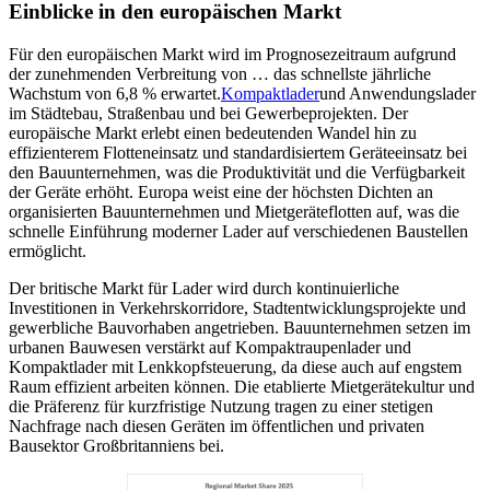
Einblicke in den europäischen Markt
Für den europäischen Markt wird im Prognosezeitraum aufgrund
der zunehmenden Verbreitung von … das schnellste jährliche
Wachstum von 6,8 % erwartet.
Kompaktlader
und Anwendungslader
im Städtebau, Straßenbau und bei Gewerbeprojekten. Der
europäische Markt erlebt einen bedeutenden Wandel hin zu
effizienterem Flotteneinsatz und standardisiertem Geräteeinsatz bei
den Bauunternehmen, was die Produktivität und die Verfügbarkeit
der Geräte erhöht. Europa weist eine der höchsten Dichten an
organisierten Bauunternehmen und Mietgeräteflotten auf, was die
schnelle Einführung moderner Lader auf verschiedenen Baustellen
ermöglicht.
Der britische Markt für Lader wird durch kontinuierliche
Investitionen in Verkehrskorridore, Stadtentwicklungsprojekte und
gewerbliche Bauvorhaben angetrieben. Bauunternehmen setzen im
urbanen Bauwesen verstärkt auf Kompaktraupenlader und
Kompaktlader mit Lenkkopfsteuerung, da diese auch auf engstem
Raum effizient arbeiten können. Die etablierte Mietgerätekultur und
die Präferenz für kurzfristige Nutzung tragen zu einer stetigen
Nachfrage nach diesen Geräten im öffentlichen und privaten
Bausektor Großbritanniens bei.