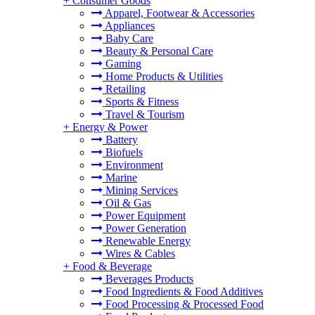
+
Consumer Goods
Apparel, Footwear & Accessories
Appliances
Baby Care
Beauty & Personal Care
Gaming
Home Products & Utilities
Retailing
Sports & Fitness
Travel & Tourism
+
Energy & Power
Battery
Biofuels
Environment
Marine
Mining Services
Oil & Gas
Power Equipment
Power Generation
Renewable Energy
Wires & Cables
+
Food & Beverage
Beverages Products
Food Ingredients & Food Additives
Food Processing & Processed Food