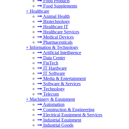
Food Products
Food Supplements
+
Healthcare
Animal Health
Biotechnology
Healthcare IT
Healthcare Services
Medical Devices
Pharmaceuticals
+
Information & Technology
Artificial Intelligence
Data Center
FinTech
IT Hardware
IT Software
Media & Entertainment
Software & Services
Technology
Telecom
+
Machinery & Equipment
Automation
Construction & Engineering
Electrical Equipment & Services
Industrial Equipment
Industrial Goods