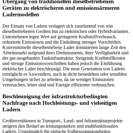
Übergang von traditionellen dieselbetriebenen
Geräten zu elektrischeren und emissionsärmeren
Ladermodellen
Der Einsatz von Ladern verlagert sich zunehmend von rein
dieselbetriebenen Geräten hin zu elektrischen oder Hybridvarianten.
Unternehmen legen Wert auf geringeren Kraftstoffverbrauch,
reduzierte Emissionen und die Einhaltung strenger Vorschriften.
Konventionelle dieselbetriebene Lader dominierten lange Zeit den
Arbeitsmarkt aufgrund ihres Drehmoments, ihrer Verfügbarkeit und
der gut ausgebauten Tankinfrastruktur. Steigende Kraftstoffkosten
und strenge Emissionsvorschriften haben jedoch die Einführung
elektrischer Lader beschleunigt. Die neue Generation von Ladern
ermöglicht es Anwendern, auch in dicht besiedelten oder sensiblen
Umgebungen sicher zu arbeiten, da sie weniger Emissionen
verursachen, leiser sind und Energie effizienter verbrauchen.
Beschleunigung der infrastrukturbedingten
Nachfrage nach Hochleistungs- und vielseitigen
Ladern
Großinvestitionen in Transport-, Land- und Infrastrukturprojekte
steigern den Bedarf an leistungsstarken und multifunktionalen
Ladern. Ursprünglich für einfache Erdbewegungsarbeiten