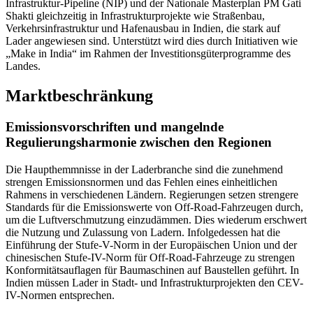
Infrastruktur-Pipeline (NIP) und der Nationale Masterplan PM Gati
Shakti gleichzeitig in Infrastrukturprojekte wie Straßenbau,
Verkehrsinfrastruktur und Hafenausbau in Indien, die stark auf
Lader angewiesen sind. Unterstützt wird dies durch Initiativen wie
„Make in India“ im Rahmen der Investitionsgüterprogramme des
Landes.
Marktbeschränkung
Emissionsvorschriften und mangelnde
Regulierungsharmonie zwischen den Regionen
Die Haupthemmnisse in der Laderbranche sind die zunehmend
strengen Emissionsnormen und das Fehlen eines einheitlichen
Rahmens in verschiedenen Ländern. Regierungen setzen strengere
Standards für die Emissionswerte von Off-Road-Fahrzeugen durch,
um die Luftverschmutzung einzudämmen. Dies wiederum erschwert
die Nutzung und Zulassung von Ladern. Infolgedessen hat die
Einführung der Stufe-V-Norm in der Europäischen Union und der
chinesischen Stufe-IV-Norm für Off-Road-Fahrzeuge zu strengen
Konformitätsauflagen für Baumaschinen auf Baustellen geführt. In
Indien müssen Lader in Stadt- und Infrastrukturprojekten den CEV-
IV-Normen entsprechen.