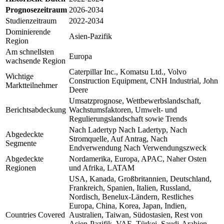
Prognosezeitraum
2026-2034
Studienzeitraum
2022-2034
Dominierende
Asien-Pazifik
Region
Am schnellsten
Europa
wachsende Region
Caterpillar Inc., Komatsu Ltd., Volvo
Wichtige
Construction Equipment, CNH Industrial, John
Marktteilnehmer
Deere
Umsatzprognose, Wettbewerbslandschaft,
Berichtsabdeckung
Wachstumsfaktoren, Umwelt- und
Regulierungslandschaft sowie Trends
Nach Ladertyp Nach Ladertyp, Nach
Abgedeckte
Stromquelle, Auf Antrag, Nach
Segmente
Endverwendung Nach Verwendungszweck
Abgedeckte
Nordamerika, Europa, APAC, Naher Osten
Regionen
und Afrika, LATAM
USA, Kanada, Großbritannien, Deutschland,
Frankreich, Spanien, Italien, Russland,
Nordisch, Benelux-Ländern, Restliches
Europa, China, Korea, Japan, Indien,
Countries Covered
Australien, Taiwan, Südostasien, Rest von
Asien-Pazifik, VAE, Türkei, Saudi-Arabien,