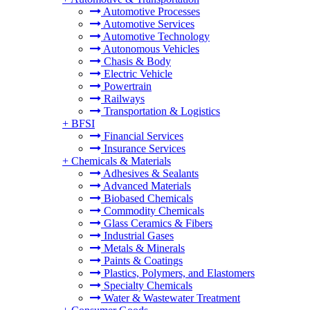
Automotive Processes
Automotive Services
Automotive Technology
Autonomous Vehicles
Chasis & Body
Electric Vehicle
Powertrain
Railways
Transportation & Logistics
+
BFSI
Financial Services
Insurance Services
+
Chemicals & Materials
Adhesives & Sealants
Advanced Materials
Biobased Chemicals
Commodity Chemicals
Glass Ceramics & Fibers
Industrial Gases
Metals & Minerals
Paints & Coatings
Plastics, Polymers, and Elastomers
Specialty Chemicals
Water & Wastewater Treatment