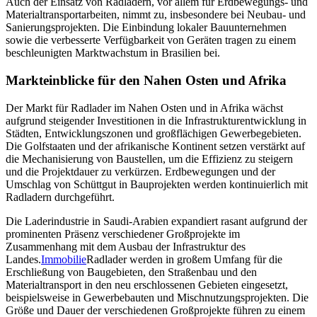
Auch der Einsatz von Radladern, vor allem für Erdbewegungs- und
Materialtransportarbeiten, nimmt zu, insbesondere bei Neubau- und
Sanierungsprojekten. Die Einbindung lokaler Bauunternehmen
sowie die verbesserte Verfügbarkeit von Geräten tragen zu einem
beschleunigten Marktwachstum in Brasilien bei.
Markteinblicke für den Nahen Osten und Afrika
Der Markt für Radlader im Nahen Osten und in Afrika wächst
aufgrund steigender Investitionen in die Infrastrukturentwicklung in
Städten, Entwicklungszonen und großflächigen Gewerbegebieten.
Die Golfstaaten und der afrikanische Kontinent setzen verstärkt auf
die Mechanisierung von Baustellen, um die Effizienz zu steigern
und die Projektdauer zu verkürzen. Erdbewegungen und der
Umschlag von Schüttgut in Bauprojekten werden kontinuierlich mit
Radladern durchgeführt.
Die Laderindustrie in Saudi-Arabien expandiert rasant aufgrund der
prominenten Präsenz verschiedener Großprojekte im
Zusammenhang mit dem Ausbau der Infrastruktur des
Landes.
Immobilie
Radlader werden in großem Umfang für die
Erschließung von Baugebieten, den Straßenbau und den
Materialtransport in den neu erschlossenen Gebieten eingesetzt,
beispielsweise in Gewerbebauten und Mischnutzungsprojekten. Die
Größe und Dauer der verschiedenen Großprojekte führen zu einem