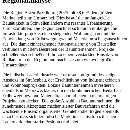
Regionalanalyse
Die Region Asien-Pazifik trug 2025 mit 38,6 % den größten
Marktanteil zum Umsatz bei. Dies ist auf die umfangreiche
Bautätigkeit in Schwellenländern mit rasanter Urbanisierung
zurückzuführen. Die Region zeichnet sich durch umfangreiche
Infrastrukturprojekte, einen steigenden Wohnungsbau und die
Entwicklung von Erdbewegungs- und Materialumschlagsmaschinen
aus. Die damit einhergehende Automatisierung von Baustellen,
verbunden mit dem Bestreben der Bauunternehmen, Projekte
schneller abzuschließen, führt zu einem verstärkten Einsatz von
Radladern in der Region und macht sie zum weltweit größten
Umsatzträger.
Die indische Laderindustrie wächst rasant aufgrund des stetigen
Anstiegs im Straßenbau, der Erschließung von Industriegebieten
und Wohnbauprojekten. Lokale Bauunternehmen investieren
ebenfalls in Mehrzwecklader, um den kontinuierlichen Bedarf an
Erdbewegungs- und Materialtransportarbeiten in mehrjährigen
Projekten zu decken. Die große Anzahl an Bauunternehmen, die
zunehmende Akzeptanz mechanisierter Bauverfahren und die
wachsende Präsenz organisierter Gerätehändler tragen ebenfalls
dazu bei, dass sich der indische Markt im asiatisch-pazifischen
Ladermarkt eine starke Position erarbeitet.