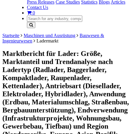
Press Releases
Case Studies
Statistics
Blogs
Articles
Contact Us
0
Startseite
Maschinen und Ausrüstung
Bauwesen &
Ingenieurwesen
Ladermarkt
Marktbericht für Lader: Größe,
Marktanteil und Trendanalyse nach
Ladertyp (Radlader, Baggerlader,
Kompaktlader, Raupenlader,
Kettenlader), Antriebsart (Diesellader,
Elektrolader, Hybridlader), Anwendung
(Erdbau, Materialumschlag, Straßenbau,
Bergbauunterstützung), Endverwendung
(Infrastrukturprojekte, Wohnungsbau,
Gewerbebau, Tiefbau) und Region