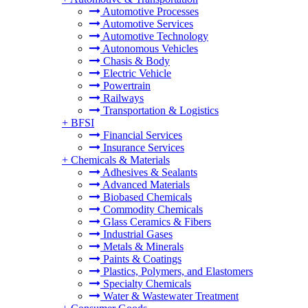
Automotive Processes
Automotive Services
Automotive Technology
Autonomous Vehicles
Chasis & Body
Electric Vehicle
Powertrain
Railways
Transportation & Logistics
+
BFSI
Financial Services
Insurance Services
+
Chemicals & Materials
Adhesives & Sealants
Advanced Materials
Biobased Chemicals
Commodity Chemicals
Glass Ceramics & Fibers
Industrial Gases
Metals & Minerals
Paints & Coatings
Plastics, Polymers, and Elastomers
Specialty Chemicals
Water & Wastewater Treatment