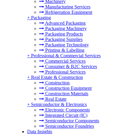
Machinery
Manufacturing Services
Refrigeration Equipment
+
Packaging
Advanced Packaging
Packaging Machinery
Packaging Products
Packaging Supplies
Packaging Technology
Printing & Labelling
+
Professional & Commercial Services
Commercial Services
Consumer & B2C Services
Professional Services
+
Real Estate & Construction
Construction
Construction Equipment
Construction Materials
Real Estate
+
Semiconductor & Electronics
Electronic Components
Integrated Circuit (IC)
Semiconductor Components
Semiconductor Foundries
Data Insights