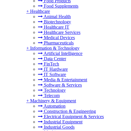
Food Products
Food Supplements
+
Healthcare
Animal Health
Biotechnology
Healthcare IT
Healthcare Services
Medical Devices
Pharmaceuticals
+
Information & Technology
Artificial Intelligence
Data Center
FinTech
IT Hardware
IT Software
Media & Entertainment
Software & Services
Technology
Telecom
+
Machinery & Equipment
Automation
Construction & Engineering
Electrical Equipment & Services
Industrial Equipment
Industrial Goods