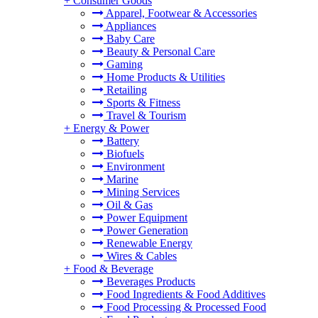
+
Consumer Goods
Apparel, Footwear & Accessories
Appliances
Baby Care
Beauty & Personal Care
Gaming
Home Products & Utilities
Retailing
Sports & Fitness
Travel & Tourism
+
Energy & Power
Battery
Biofuels
Environment
Marine
Mining Services
Oil & Gas
Power Equipment
Power Generation
Renewable Energy
Wires & Cables
+
Food & Beverage
Beverages Products
Food Ingredients & Food Additives
Food Processing & Processed Food