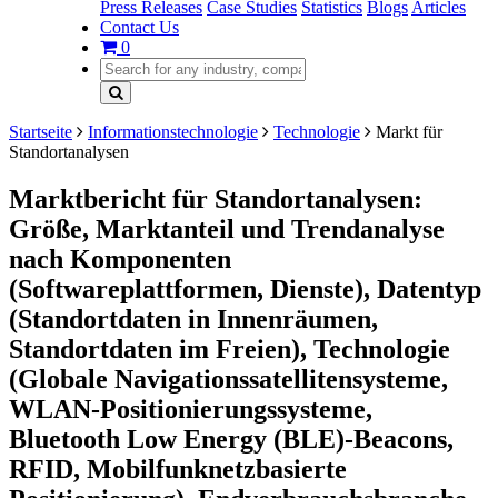
Press Releases
Case Studies
Statistics
Blogs
Articles
Contact Us
0
Startseite
Informationstechnologie
Technologie
Markt für
Standortanalysen
Marktbericht für Standortanalysen:
Größe, Marktanteil und Trendanalyse
nach Komponenten
(Softwareplattformen, Dienste), Datentyp
(Standortdaten in Innenräumen,
Standortdaten im Freien), Technologie
(Globale Navigationssatellitensysteme,
WLAN-Positionierungssysteme,
Bluetooth Low Energy (BLE)-Beacons,
RFID, Mobilfunknetzbasierte