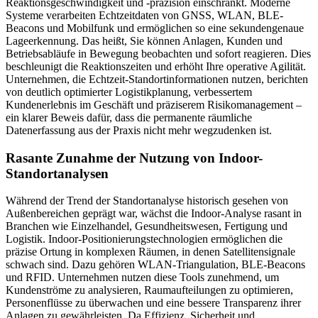
Reaktionsgeschwindigkeit und -präzision einschränkt. Moderne
Systeme verarbeiten Echtzeitdaten von GNSS, WLAN, BLE-
Beacons und Mobilfunk und ermöglichen so eine sekundengenaue
Lageerkennung. Das heißt, Sie können Anlagen, Kunden und
Betriebsabläufe in Bewegung beobachten und sofort reagieren. Dies
beschleunigt die Reaktionszeiten und erhöht Ihre operative Agilität.
Unternehmen, die Echtzeit-Standortinformationen nutzen, berichten
von deutlich optimierter Logistikplanung, verbessertem
Kundenerlebnis im Geschäft und präziserem Risikomanagement – ​​
ein klarer Beweis dafür, dass die permanente räumliche
Datenerfassung aus der Praxis nicht mehr wegzudenken ist.
Rasante Zunahme der Nutzung von Indoor-
Standortanalysen
Während der Trend der Standortanalyse historisch gesehen von
Außenbereichen geprägt war, wächst die Indoor-Analyse rasant in
Branchen wie Einzelhandel, Gesundheitswesen, Fertigung und
Logistik. Indoor-Positionierungstechnologien ermöglichen die
präzise Ortung in komplexen Räumen, in denen Satellitensignale
schwach sind. Dazu gehören WLAN-Triangulation, BLE-Beacons
und RFID. Unternehmen nutzen diese Tools zunehmend, um
Kundenströme zu analysieren, Raumaufteilungen zu optimieren,
Personenflüsse zu überwachen und eine bessere Transparenz ihrer
Anlagen zu gewährleisten. Da Effizienz, Sicherheit und