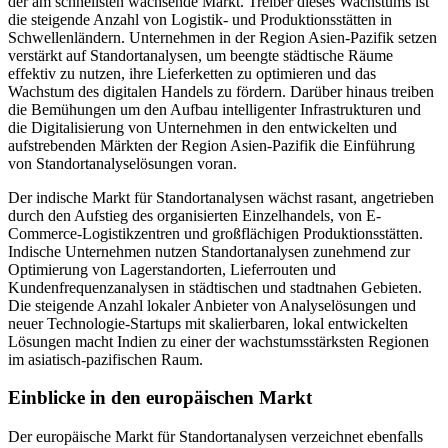
der am schnellsten wachsende Markt. Treiber dieses Wachstums ist
die steigende Anzahl von Logistik- und Produktionsstätten in
Schwellenländern. Unternehmen in der Region Asien-Pazifik setzen
verstärkt auf Standortanalysen, um beengte städtische Räume
effektiv zu nutzen, ihre Lieferketten zu optimieren und das
Wachstum des digitalen Handels zu fördern. Darüber hinaus treiben
die Bemühungen um den Aufbau intelligenter Infrastrukturen und
die Digitalisierung von Unternehmen in den entwickelten und
aufstrebenden Märkten der Region Asien-Pazifik die Einführung
von Standortanalyselösungen voran.
Der indische Markt für Standortanalysen wächst rasant, angetrieben
durch den Aufstieg des organisierten Einzelhandels, von E-
Commerce-Logistikzentren und großflächigen Produktionsstätten.
Indische Unternehmen nutzen Standortanalysen zunehmend zur
Optimierung von Lagerstandorten, Lieferrouten und
Kundenfrequenzanalysen in städtischen und stadtnahen Gebieten.
Die steigende Anzahl lokaler Anbieter von Analyselösungen und
neuer Technologie-Startups mit skalierbaren, lokal entwickelten
Lösungen macht Indien zu einer der wachstumsstärksten Regionen
im asiatisch-pazifischen Raum.
Einblicke in den europäischen Markt
Der europäische Markt für Standortanalysen verzeichnet ebenfalls