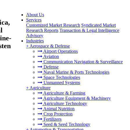
About Us
Services
ica,
Customized Market Research
Syndicated Market
l
Research Reports
Transaction & Legal Intelligence
Advisory
ine-
Industries
sten
+
Aerospace & Defense
Airport Operations
Aviation
Communication Navigation & Surveillance
Defense
Naval Marine & Ports Technologies
Space Technologies
Unmanned Systems
+
Agriculture
Agriculture & Farming
Agriculture Equipment & Machinery
Agriculture Technology
Animal Nutrition
Crop Protection
Fertilizers
Seed & Seed Technology
+
Automotive & Transportation