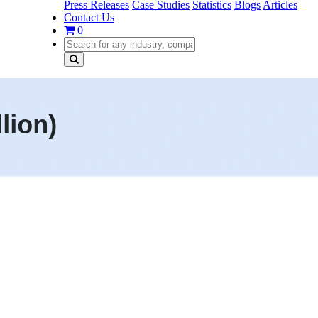
Press Releases
Case Studies
Statistics
Blogs
Articles
Contact Us
0