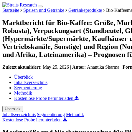
Startseite
Speisen und Getränke
Getränkeprodukte
Bio-Kaffeema
Marktbericht für Bio-Kaffee: Größe, Mark
Robusta), Verpackungsart (Standbeutel, Gl
(Hypermärkte/Supermärkte, Kaufhäuser un
Vertriebskanäle, Sonstige) und Region (N
und Afrika, Lateinamerika) – Prognosen f
Zuletzt aktualisiert:
May 25, 2026
|
Autor:
Anantika Sharma
|
For
Überblick
Inhaltsverzeichnis
Segmentierung
Methodik
Kostenlose Probe herunterladen
Überblick
Inhaltsverzeichnis
Segmentierung
Methodik
Kostenlose Probe herunterladen