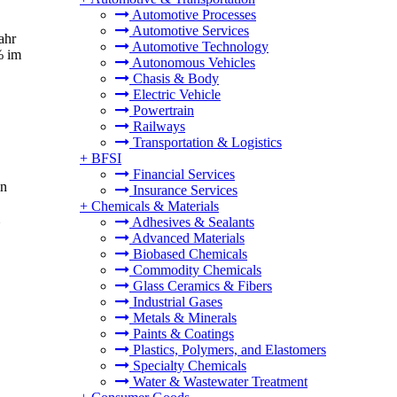
Automotive Processes
Automotive Services
ahr
Automotive Technology
% im
Autonomous Vehicles
Chasis & Body
Electric Vehicle
Powertrain
Railways
Transportation & Logistics
+
BFSI
Financial Services
in
Insurance Services
+
Chemicals & Materials
Adhesives & Sealants
Advanced Materials
Biobased Chemicals
Commodity Chemicals
Glass Ceramics & Fibers
Industrial Gases
Metals & Minerals
Paints & Coatings
Plastics, Polymers, and Elastomers
Specialty Chemicals
Water & Wastewater Treatment