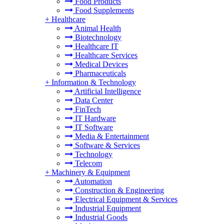
Food Products
Food Supplements
+
Healthcare
Animal Health
Biotechnology
Healthcare IT
Healthcare Services
Medical Devices
Pharmaceuticals
+
Information & Technology
Artificial Intelligence
Data Center
FinTech
IT Hardware
IT Software
Media & Entertainment
Software & Services
Technology
Telecom
+
Machinery & Equipment
Automation
Construction & Engineering
Electrical Equipment & Services
Industrial Equipment
Industrial Goods