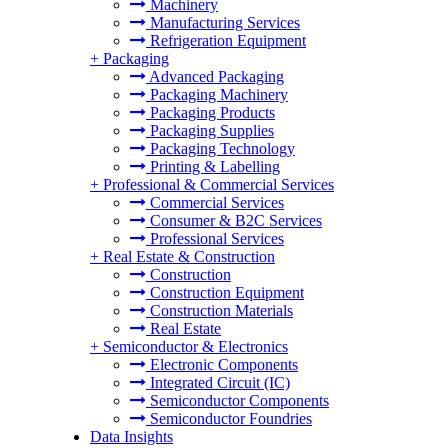
Machinery
Manufacturing Services
Refrigeration Equipment
+
Packaging
Advanced Packaging
Packaging Machinery
Packaging Products
Packaging Supplies
Packaging Technology
Printing & Labelling
+
Professional & Commercial Services
Commercial Services
Consumer & B2C Services
Professional Services
+
Real Estate & Construction
Construction
Construction Equipment
Construction Materials
Real Estate
+
Semiconductor & Electronics
Electronic Components
Integrated Circuit (IC)
Semiconductor Components
Semiconductor Foundries
Data Insights