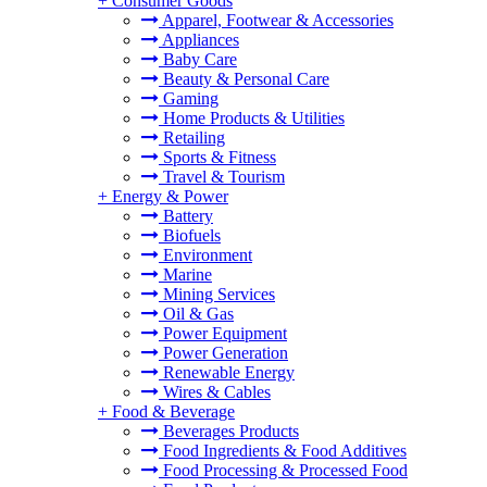
+
Consumer Goods
Apparel, Footwear & Accessories
Appliances
Baby Care
Beauty & Personal Care
Gaming
Home Products & Utilities
Retailing
Sports & Fitness
Travel & Tourism
+
Energy & Power
Battery
Biofuels
Environment
Marine
Mining Services
Oil & Gas
Power Equipment
Power Generation
Renewable Energy
Wires & Cables
+
Food & Beverage
Beverages Products
Food Ingredients & Food Additives
Food Processing & Processed Food