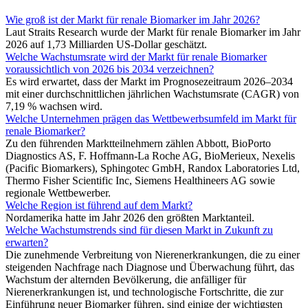
Wie groß ist der Markt für renale Biomarker im Jahr 2026?
Laut Straits Research wurde der Markt für renale Biomarker im Jahr
2026 auf 1,73 Milliarden US-Dollar geschätzt.
Welche Wachstumsrate wird der Markt für renale Biomarker
voraussichtlich von 2026 bis 2034 verzeichnen?
Es wird erwartet, dass der Markt im Prognosezeitraum 2026–2034
mit einer durchschnittlichen jährlichen Wachstumsrate (CAGR) von
7,19 % wachsen wird.
Welche Unternehmen prägen das Wettbewerbsumfeld im Markt für
renale Biomarker?
Zu den führenden Marktteilnehmern zählen Abbott, BioPorto
Diagnostics AS, F. Hoffmann-La Roche AG, BioMerieux, Nexelis
(Pacific Biomarkers), Sphingotec GmbH, Randox Laboratories Ltd,
Thermo Fisher Scientific Inc, Siemens Healthineers AG sowie
regionale Wettbewerber.
Welche Region ist führend auf dem Markt?
Nordamerika hatte im Jahr 2026 den größten Marktanteil.
Welche Wachstumstrends sind für diesen Markt in Zukunft zu
erwarten?
Die zunehmende Verbreitung von Nierenerkrankungen, die zu einer
steigenden Nachfrage nach Diagnose und Überwachung führt, das
Wachstum der alternden Bevölkerung, die anfälliger für
Nierenerkrankungen ist, und technologische Fortschritte, die zur
Einführung neuer Biomarker führen, sind einige der wichtigsten