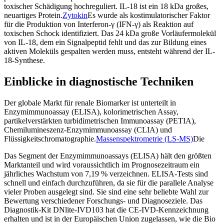
toxischer Schädigung hochreguliert. IL-18 ist ein 18 kDa großes,
neuartiges Protein.
Zytokin
Es wurde als kostimulatorischer Faktor
für die Produktion von Interferon-γ (IFN-γ) als Reaktion auf
toxischen Schock identifiziert. Das 24 kDa große Vorläufermolekül
von IL-18, dem ein Signalpeptid fehlt und das zur Bildung eines
aktiven Moleküls gespalten werden muss, entsteht während der IL-
18-Synthese.
Einblicke in diagnostische Techniken
Der globale Markt für renale Biomarker ist unterteilt in
Enzymimmunoassay (ELISA), kolorimetrischen Assay,
partikelverstärkten turbidimetrischen Immunoassay (PETIA),
Chemilumineszenz-Enzymimmunoassay (CLIA) und
Flüssigkeitschromatographie.
Massenspektrometrie (LS-MS)
Die
Das Segment der Enzymimmunoassays (ELISA) hält den größten
Marktanteil und wird voraussichtlich im Prognosezeitraum ein
jährliches Wachstum von 7,19 % verzeichnen. ELISA-Tests sind
schnell und einfach durchzuführen, da sie für die parallele Analyse
vieler Proben ausgelegt sind. Sie sind eine sehr beliebte Wahl zur
Bewertung verschiedener Forschungs- und Diagnoseziele. Das
Diagnostik-Kit DNlite-IVD103 hat die CE-IVD-Kennzeichnung
erhalten und ist in der Europäischen Union zugelassen, wie die Bio