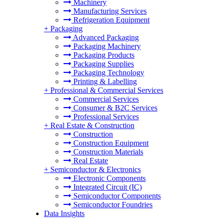
Machinery
Manufacturing Services
Refrigeration Equipment
+
Packaging
Advanced Packaging
Packaging Machinery
Packaging Products
Packaging Supplies
Packaging Technology
Printing & Labelling
+
Professional & Commercial Services
Commercial Services
Consumer & B2C Services
Professional Services
+
Real Estate & Construction
Construction
Construction Equipment
Construction Materials
Real Estate
+
Semiconductor & Electronics
Electronic Components
Integrated Circuit (IC)
Semiconductor Components
Semiconductor Foundries
Data Insights