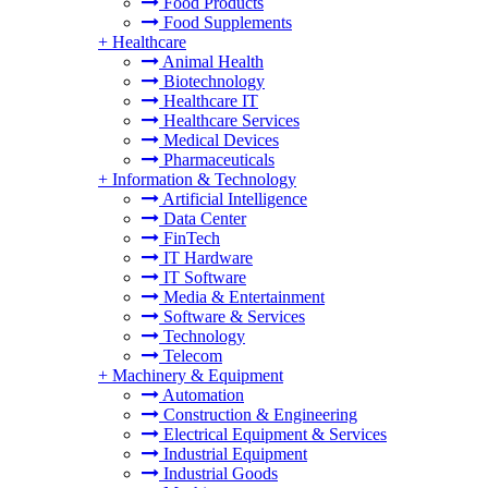
Food Products
Food Supplements
+
Healthcare
Animal Health
Biotechnology
Healthcare IT
Healthcare Services
Medical Devices
Pharmaceuticals
+
Information & Technology
Artificial Intelligence
Data Center
FinTech
IT Hardware
IT Software
Media & Entertainment
Software & Services
Technology
Telecom
+
Machinery & Equipment
Automation
Construction & Engineering
Electrical Equipment & Services
Industrial Equipment
Industrial Goods