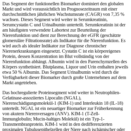
Das Segment der funktionellen Biomarker dominiert den globalen
Markt und wird voraussichtlich im Prognosezeitraum mit einer
durchschnittlichen jährlichen Wachstumsrate (CAGR) von 7,35 %
wachsen. Dieses Segment wird weiter in Serumkreatinin,
Serumcystatin C und Urinalbumin unterteilt. Serumkreatinin ist der
am häufigsten verwendete Labortest zur Beurteilung der
Nierenfunktion und dient zur Berechnung der eGFR (geschätzte
glomeruläre Filtrationsrate) als Indikator für die Nierenfunktion. Es
wird auch als idealer Indikator zur Diagnose chronischer
Nierenerkrankungen eingesetzt. Cystatin C ist ein körpereigenes
Protein, dessen Konzentration im Blut vollständig von der
Nierenfunktion abhängt. Albumin wird in den Parenchymzellen des
Körpers synthetisiert. Blutplasma, Liquor und Urin enthalten jeweils
etwa 50 % Albumin. Das Segment Urinalbumin wird durch die
Verfügbarkeit dieser Biomarker durch große Unternehmen auf dem
Markt angetrieben.
Das hochregulierte Proteinsegment wird weiter in Neutrophilen-
Gelatinase-assoziiertes Lipocalin (NGAL),
Nierenschädigungsmolekül-1 (KIM-1) und Interleukin 18 (IL-18)
unterteilt. NGAL ist ein neuartiger Biomarker zur Früherkennung
von akutem Nierenversagen (ANV). KIM-1 (T-Zell-
Immunglobulin; Mucin-haltiges Molekül) ist ein Typ-1-
Transmembranprotein. KIM-1 wird in den dedifferenzierten
proximalen Tubulusepithelzellen der Niere nach ischämischer oder