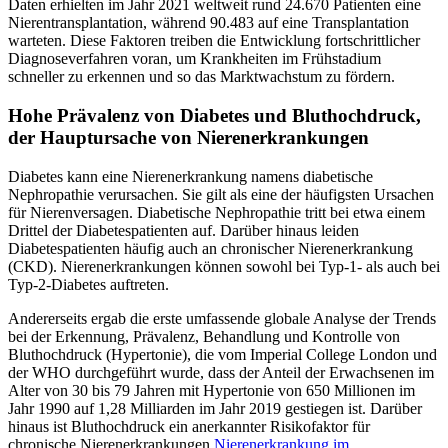
Daten erhielten im Jahr 2021 weltweit rund 24.670 Patienten eine
Nierentransplantation, während 90.483 auf eine Transplantation
warteten. Diese Faktoren treiben die Entwicklung fortschrittlicher
Diagnoseverfahren voran, um Krankheiten im Frühstadium
schneller zu erkennen und so das Marktwachstum zu fördern.
Hohe Prävalenz von Diabetes und Bluthochdruck,
der Hauptursache von Nierenerkrankungen
Diabetes kann eine Nierenerkrankung namens diabetische
Nephropathie verursachen. Sie gilt als eine der häufigsten Ursachen
für Nierenversagen. Diabetische Nephropathie tritt bei etwa einem
Drittel der Diabetespatienten auf. Darüber hinaus leiden
Diabetespatienten häufig auch an chronischer Nierenerkrankung
(CKD). Nierenerkrankungen können sowohl bei Typ-1- als auch bei
Typ-2-Diabetes auftreten.
Andererseits ergab die erste umfassende globale Analyse der Trends
bei der Erkennung, Prävalenz, Behandlung und Kontrolle von
Bluthochdruck (Hypertonie), die vom Imperial College London und
der WHO durchgeführt wurde, dass der Anteil der Erwachsenen im
Alter von 30 bis 79 Jahren mit Hypertonie von 650 Millionen im
Jahr 1990 auf 1,28 Milliarden im Jahr 2019 gestiegen ist. Darüber
hinaus ist Bluthochdruck ein anerkannter Risikofaktor für
chronische Nierenerkrankungen.
Nierenerkrankung im