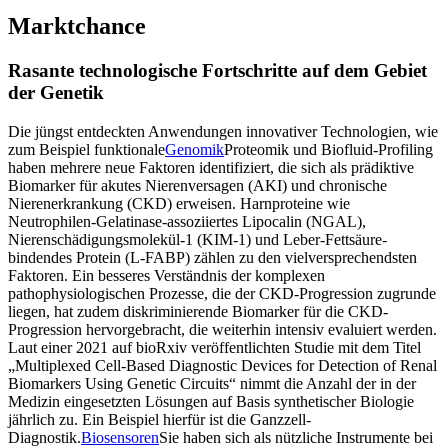
Marktchance
Rasante technologische Fortschritte auf dem Gebiet
der Genetik
Die jüngst entdeckten Anwendungen innovativer Technologien, wie
zum Beispiel funktionale
Genomik
Proteomik und Biofluid-Profiling
haben mehrere neue Faktoren identifiziert, die sich als prädiktive
Biomarker für akutes Nierenversagen (AKI) und chronische
Nierenerkrankung (CKD) erweisen. Harnproteine ​​wie
Neutrophilen-Gelatinase-assoziiertes Lipocalin (NGAL),
Nierenschädigungsmolekül-1 (KIM-1) und Leber-Fettsäure-
bindendes Protein (L-FABP) zählen zu den vielversprechendsten
Faktoren. Ein besseres Verständnis der komplexen
pathophysiologischen Prozesse, die der CKD-Progression zugrunde
liegen, hat zudem diskriminierende Biomarker für die CKD-
Progression hervorgebracht, die weiterhin intensiv evaluiert werden.
Laut einer 2021 auf bioRxiv veröffentlichten Studie mit dem Titel
„Multiplexed Cell-Based Diagnostic Devices for Detection of Renal
Biomarkers Using Genetic Circuits“ nimmt die Anzahl der in der
Medizin eingesetzten Lösungen auf Basis synthetischer Biologie
jährlich zu. Ein Beispiel hierfür ist die Ganzzell-
Diagnostik.
Biosensoren
Sie haben sich als nützliche Instrumente bei