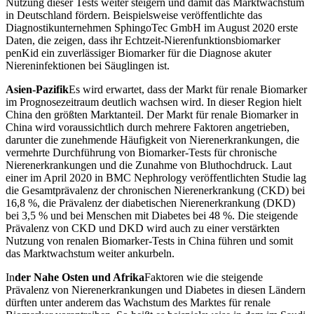
Nutzung dieser Tests weiter steigern und damit das Marktwachstum
in Deutschland fördern. Beispielsweise veröffentlichte das
Diagnostikunternehmen SphingoTec GmbH im August 2020 erste
Daten, die zeigen, dass ihr Echtzeit-Nierenfunktionsbiomarker
penKid ein zuverlässiger Biomarker für die Diagnose akuter
Niereninfektionen bei Säuglingen ist.
Asien-Pazifik
Es wird erwartet, dass der Markt für renale Biomarker
im Prognosezeitraum deutlich wachsen wird. In dieser Region hielt
China den größten Marktanteil. Der Markt für renale Biomarker in
China wird voraussichtlich durch mehrere Faktoren angetrieben,
darunter die zunehmende Häufigkeit von Nierenerkrankungen, die
vermehrte Durchführung von Biomarker-Tests für chronische
Nierenerkrankungen und die Zunahme von Bluthochdruck. Laut
einer im April 2020 in BMC Nephrology veröffentlichten Studie lag
die Gesamtprävalenz der chronischen Nierenerkrankung (CKD) bei
16,8 %, die Prävalenz der diabetischen Nierenerkrankung (DKD)
bei 3,5 % und bei Menschen mit Diabetes bei 48 %. Die steigende
Prävalenz von CKD und DKD wird auch zu einer verstärkten
Nutzung von renalen Biomarker-Tests in China führen und somit
das Marktwachstum weiter ankurbeln.
In
der Nahe Osten und Afrika
Faktoren wie die steigende
Prävalenz von Nierenerkrankungen und Diabetes in diesen Ländern
dürften unter anderem das Wachstum des Marktes für renale