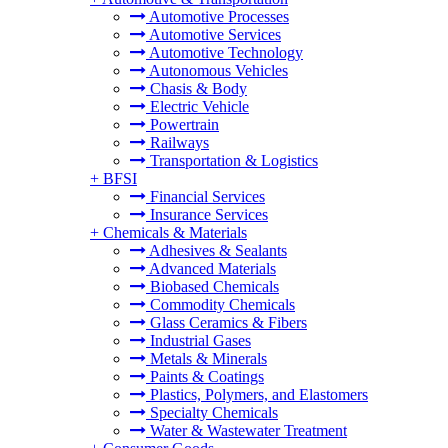
Automotive Processes
Automotive Services
Automotive Technology
Autonomous Vehicles
Chasis & Body
Electric Vehicle
Powertrain
Railways
Transportation & Logistics
+
BFSI
Financial Services
Insurance Services
+
Chemicals & Materials
Adhesives & Sealants
Advanced Materials
Biobased Chemicals
Commodity Chemicals
Glass Ceramics & Fibers
Industrial Gases
Metals & Minerals
Paints & Coatings
Plastics, Polymers, and Elastomers
Specialty Chemicals
Water & Wastewater Treatment