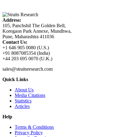
Address:
105, Panchshil The Golden Bell,
Koregaon Park Annexe, Mundhwa,
Pune, Maharashtra 411036
Contact Us:
+1 646 905 0080 (U.S.)
+91 8087085354 (India)
+44 203 695 0070 (U.K.)
sales@straitsresearch.com
Quick Links
About Us
Media Citations
Statistics
Articles
Help
Terms & Conditions
Privacy Policy