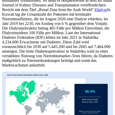
Biomarker vorantreiben. So heißt es beispielsweise in dem im Saudi
Journal of Kidney Diseases and Transplantation veröffentlichten
Bericht mit dem Titel „Renal Data from the Arab World“.
Dialyse
In
Kuwait lag die Gesamtzahl der Patienten mit terminaler
Niereninsuffizienz, die im August 2020 eine Dialyse erhielten, im
Jahr 2019 bei 2230, ein Anstieg von 6 % gegenüber dem Vorjahr.
Die Dialyseprävalenz betrug 465 Fälle pro Million Einwohner, die
Dialyseinzidenz 100 Fälle pro Million. Laut der International
Diabetes Federation (IDF) lebten im Jahr 2021 in Südafrika
4.234.000 Erwachsene mit Diabetes. Diese Zahl wird
voraussichtlich bis 2030 auf 5.445.200 und bis 2045 auf 7.464.000
ansteigen. Die hohe Diabetesprävalenz in Südafrika wird zu einer
verstärkten Nutzung von Nierenbiomarker-Tests führen, da Diabetes
maßgeblich zu Nierenerkrankungen beiträgt und somit das
Marktwachstum ankurbelt.