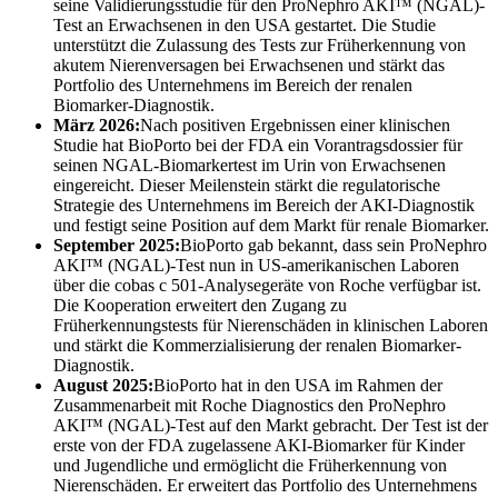
seine Validierungsstudie für den ProNephro AKI™ (NGAL)-
Test an Erwachsenen in den USA gestartet. Die Studie
unterstützt die Zulassung des Tests zur Früherkennung von
akutem Nierenversagen bei Erwachsenen und stärkt das
Portfolio des Unternehmens im Bereich der renalen
Biomarker-Diagnostik.
März 2026:
Nach positiven Ergebnissen einer klinischen
Studie hat BioPorto bei der FDA ein Vorantragsdossier für
seinen NGAL-Biomarkertest im Urin von Erwachsenen
eingereicht. Dieser Meilenstein stärkt die regulatorische
Strategie des Unternehmens im Bereich der AKI-Diagnostik
und festigt seine Position auf dem Markt für renale Biomarker.
September 2025:
BioPorto gab bekannt, dass sein ProNephro
AKI™ (NGAL)-Test nun in US-amerikanischen Laboren
über die cobas c 501-Analysegeräte von Roche verfügbar ist.
Die Kooperation erweitert den Zugang zu
Früherkennungstests für Nierenschäden in klinischen Laboren
und stärkt die Kommerzialisierung der renalen Biomarker-
Diagnostik.
August 2025:
BioPorto hat in den USA im Rahmen der
Zusammenarbeit mit Roche Diagnostics den ProNephro
AKI™ (NGAL)-Test auf den Markt gebracht. Der Test ist der
erste von der FDA zugelassene AKI-Biomarker für Kinder
und Jugendliche und ermöglicht die Früherkennung von
Nierenschäden. Er erweitert das Portfolio des Unternehmens