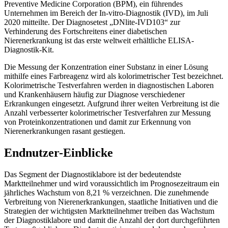
Preventive Medicine Corporation (BPM), ein führendes
Unternehmen im Bereich der In-vitro-Diagnostik (IVD), im Juli
2020 mitteilte. Der Diagnosetest „DNlite-IVD103“ zur
Verhinderung des Fortschreitens einer diabetischen
Nierenerkrankung ist das erste weltweit erhältliche ELISA-
Diagnostik-Kit.
Die Messung der Konzentration einer Substanz in einer Lösung
mithilfe eines Farbreagenz wird als kolorimetrischer Test bezeichnet.
Kolorimetrische Testverfahren werden in diagnostischen Laboren
und Krankenhäusern häufig zur Diagnose verschiedener
Erkrankungen eingesetzt. Aufgrund ihrer weiten Verbreitung ist die
Anzahl verbesserter kolorimetrischer Testverfahren zur Messung
von Proteinkonzentrationen und damit zur Erkennung von
Nierenerkrankungen rasant gestiegen.
Endnutzer-Einblicke
Das Segment der Diagnostiklabore ist der bedeutendste
Marktteilnehmer und wird voraussichtlich im Prognosezeitraum ein
jährliches Wachstum von 8,21 % verzeichnen. Die zunehmende
Verbreitung von Nierenerkrankungen, staatliche Initiativen und die
Strategien der wichtigsten Marktteilnehmer treiben das Wachstum
der Diagnostiklabore und damit die Anzahl der dort durchgeführten