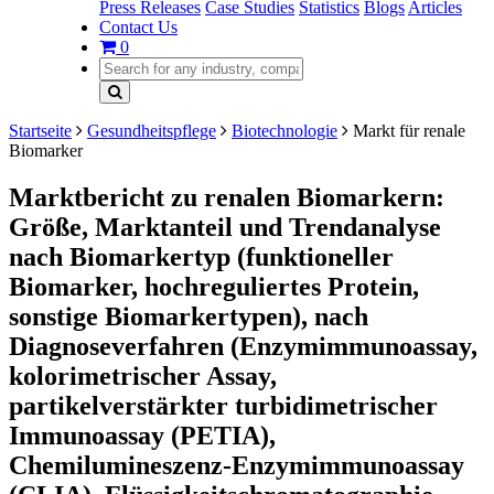
Press Releases
Case Studies
Statistics
Blogs
Articles
Contact Us
0
Startseite
Gesundheitspflege
Biotechnologie
Markt für renale
Biomarker
Marktbericht zu renalen Biomarkern:
Größe, Marktanteil und Trendanalyse
nach Biomarkertyp (funktioneller
Biomarker, hochreguliertes Protein,
sonstige Biomarkertypen), nach
Diagnoseverfahren (Enzymimmunoassay,
kolorimetrischer Assay,
partikelverstärkter turbidimetrischer
Immunoassay (PETIA),
Chemilumineszenz-Enzymimmunoassay