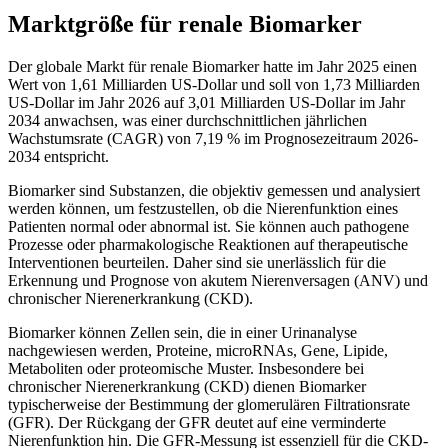
Marktgröße für renale Biomarker
Der globale Markt für renale Biomarker hatte im Jahr 2025 einen
Wert von 1,61 Milliarden US-Dollar und soll von 1,73 Milliarden
US-Dollar im Jahr 2026 auf 3,01 Milliarden US-Dollar im Jahr
2034 anwachsen, was einer durchschnittlichen jährlichen
Wachstumsrate (CAGR) von 7,19 % im Prognosezeitraum 2026-
2034 entspricht.
Biomarker sind Substanzen, die objektiv gemessen und analysiert
werden können, um festzustellen, ob die Nierenfunktion eines
Patienten normal oder abnormal ist. Sie können auch pathogene
Prozesse oder pharmakologische Reaktionen auf therapeutische
Interventionen beurteilen. Daher sind sie unerlässlich für die
Erkennung und Prognose von akutem Nierenversagen (ANV) und
chronischer Nierenerkrankung (CKD).
Biomarker können Zellen sein, die in einer Urinanalyse
nachgewiesen werden, Proteine, microRNAs, Gene, Lipide,
Metaboliten oder proteomische Muster. Insbesondere bei
chronischer Nierenerkrankung (CKD) dienen Biomarker
typischerweise der Bestimmung der glomerulären Filtrationsrate
(GFR). Der Rückgang der GFR deutet auf eine verminderte
Nierenfunktion hin. Die GFR-Messung ist essenziell für die CKD-