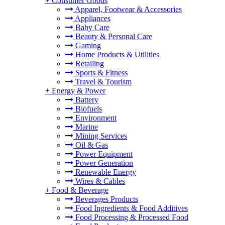
+
Consumer Goods
Apparel, Footwear & Accessories
Appliances
Baby Care
Beauty & Personal Care
Gaming
Home Products & Utilities
Retailing
Sports & Fitness
Travel & Tourism
+
Energy & Power
Battery
Biofuels
Environment
Marine
Mining Services
Oil & Gas
Power Equipment
Power Generation
Renewable Energy
Wires & Cables
+
Food & Beverage
Beverages Products
Food Ingredients & Food Additives
Food Processing & Processed Food