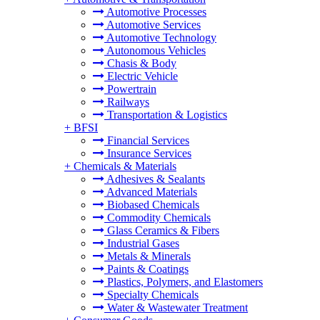
Automotive Processes
Automotive Services
Automotive Technology
Autonomous Vehicles
Chasis & Body
Electric Vehicle
Powertrain
Railways
Transportation & Logistics
+
BFSI
Financial Services
Insurance Services
+
Chemicals & Materials
Adhesives & Sealants
Advanced Materials
Biobased Chemicals
Commodity Chemicals
Glass Ceramics & Fibers
Industrial Gases
Metals & Minerals
Paints & Coatings
Plastics, Polymers, and Elastomers
Specialty Chemicals
Water & Wastewater Treatment