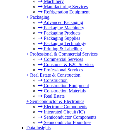
Machinery
Manufacturing Services
Refrigeration Equipment
+
Packaging
Advanced Packaging
Packaging Machinery
Packaging Products
Packaging Supplies
Packaging Technology
Printing & Labelling
+
Professional & Commercial Services
Commercial Services
Consumer & B2C Services
Professional Services
+
Real Estate & Construction
Construction
Construction Equipment
Construction Materials
Real Estate
+
Semiconductor & Electronics
Electronic Components
Integrated Circuit (IC)
Semiconductor Components
Semiconductor Foundries
Data Insights