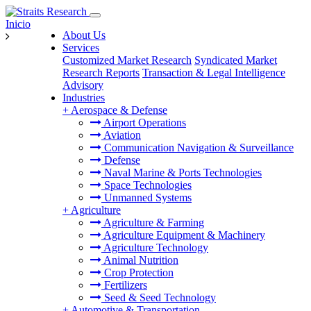
Inicio
About Us
Services
Customized Market Research
Syndicated Market
Research Reports
Transaction & Legal Intelligence
Advisory
Industries
+
Aerospace & Defense
Airport Operations
Aviation
Communication Navigation & Surveillance
Defense
Naval Marine & Ports Technologies
Space Technologies
Unmanned Systems
+
Agriculture
Agriculture & Farming
Agriculture Equipment & Machinery
Agriculture Technology
Animal Nutrition
Crop Protection
Fertilizers
Seed & Seed Technology
+
Automotive & Transportation