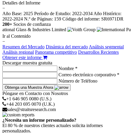
Detalles del Informe
−
Año Base: 2025
Período de Estudio: 2022-2034
Año Histórico:
2022-2024
N.º de Páginas: 159
Código del informe: SR6971DR
200+
Socios de confianza
Ir al Contenido
−
Resumen del Mercado
Dinámica del mercado
Análisis segmental
Análisis regional
Panorama competitivo
Desarrollos Recientes
Obtener este informe
Descargar muestra gratuita
Nombre *
Correo electrónico corporativo *
Número de Teléfono
Obtenga una Muestra Ahora
Póngase en Contacto con Nosotros
+1 646 905 0080 (U.S.)
+44 203 695 0070 (U.K.)
sales@straitsresearch.com
¿Necesita un informe personalizado?
El 80 % de nuestros clientes actuales solicita informes
personalizados.