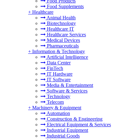
Food Products
Food Supplements
+
Healthcare
Animal Health
Biotechnology
Healthcare IT
Healthcare Services
Medical Devices
Pharmaceuticals
+
Information & Technology
Artificial Intelligence
Data Center
FinTech
IT Hardware
IT Software
Media & Entertainment
Software & Services
Technology
Telecom
+
Machinery & Equipment
Automation
Construction & Engineering
Electrical Equipment & Services
Industrial Equipment
Industrial Goods