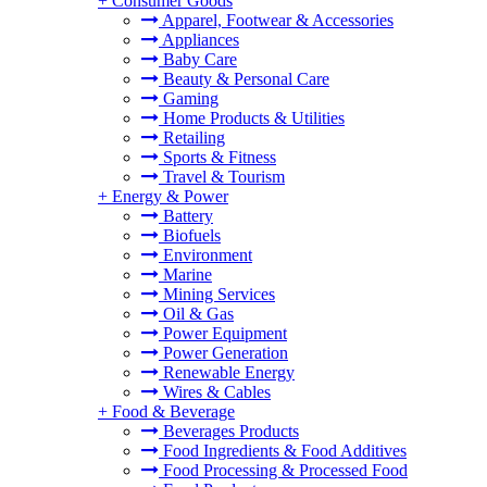
+
Consumer Goods
Apparel, Footwear & Accessories
Appliances
Baby Care
Beauty & Personal Care
Gaming
Home Products & Utilities
Retailing
Sports & Fitness
Travel & Tourism
+
Energy & Power
Battery
Biofuels
Environment
Marine
Mining Services
Oil & Gas
Power Equipment
Power Generation
Renewable Energy
Wires & Cables
+
Food & Beverage
Beverages Products
Food Ingredients & Food Additives
Food Processing & Processed Food