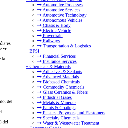
Automotive Processes
Automotive Services
Automotive Technology
Autonomous Vehicles
Chasis & Body
Electric Vehicle
Powertrain
Railways
ólares
Transportation & Logistics
e ve
+
BFSI
Financial Services
 la
Insurance Services
+
Chemicals & Materials
Adhesives & Sealants
Advanced Materials
Biobased Chemicals
Commodity Chemicals
Glass Ceramics & Fibers
Industrial Gases
do, del
Metals & Minerals
Paints & Coatings
el
Plastics, Polymers, and Elastomers
Specialty Chemicals
) del
Water & Wastewater Treatment