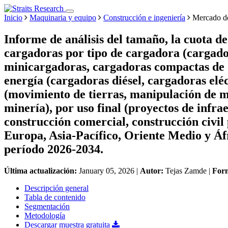
Inicio
Maquinaria y equipo
Construcción e ingeniería
Mercado de
Informe de análisis del tamaño, la cuota d
cargadoras por tipo de cargadora (cargado
minicargadoras, cargadoras compactas de o
energía (cargadoras diésel, cargadoras eléc
(movimiento de tierras, manipulación de ma
minería), por uso final (proyectos de infra
construcción comercial, construcción civil
Europa, Asia-Pacífico, Oriente Medio y Áfr
período 2026-2034.
Última actualización:
January 05, 2026
|
Autor:
Tejas Zamde
|
For
Descripción general
Tabla de contenido
Segmentación
Metodología
Descargar muestra gratuita