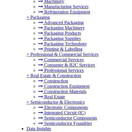
Machinery
Manufacturing Services
Refrigeration Equipment
+
Packaging
Advanced Packaging
Packaging Machinery
Packaging Products
Packaging Supplies
Packaging Technology
Printing & Labelling
+
Professional & Commercial Services
Commercial Services
Consumer & B2C Services
Professional Services
+
Real Estate & Construction
Construction
Construction Equipment
Construction Materials
Real Estate
+
Semiconductor & Electronics
Electronic Components
Integrated Circuit (IC)
Semiconductor Components
Semiconductor Foundries
Data Insights