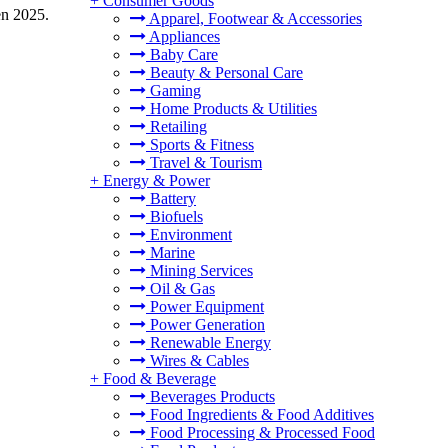
+
Consumer Goods
en 2025.
Apparel, Footwear & Accessories
Appliances
Baby Care
Beauty & Personal Care
Gaming
Home Products & Utilities
Retailing
Sports & Fitness
Travel & Tourism
+
Energy & Power
Battery
Biofuels
Environment
Marine
Mining Services
Oil & Gas
Power Equipment
Power Generation
Renewable Energy
Wires & Cables
+
Food & Beverage
Beverages Products
Food Ingredients & Food Additives
Food Processing & Processed Food