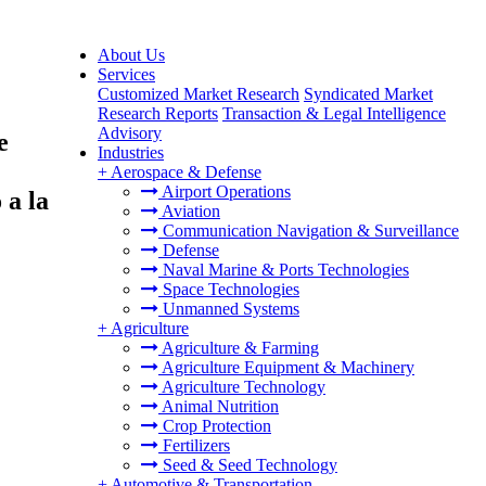
About Us
Services
Customized Market Research
Syndicated Market
Research Reports
Transaction & Legal Intelligence
Advisory
e
Industries
+
Aerospace & Defense
Airport Operations
 a la
Aviation
Communication Navigation & Surveillance
Defense
Naval Marine & Ports Technologies
Space Technologies
Unmanned Systems
+
Agriculture
Agriculture & Farming
Agriculture Equipment & Machinery
Agriculture Technology
Animal Nutrition
Crop Protection
Fertilizers
Seed & Seed Technology
+
Automotive & Transportation