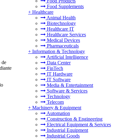
Food Products
Food Supplements
+
Healthcare
Animal Health
Biotechnology
Healthcare IT
Healthcare Services
Medical Devices
Pharmaceuticals
+
Information & Technology
Artificial Intelligence
o de
Data Center
diante
FinTech
IT Hardware
IT Software
do
Media & Entertainment
Software & Services
Technology
Telecom
+
Machinery & Equipment
Automation
Construction & Engineering
Electrical Equipment & Services
Industrial Equipment
Industrial Goods