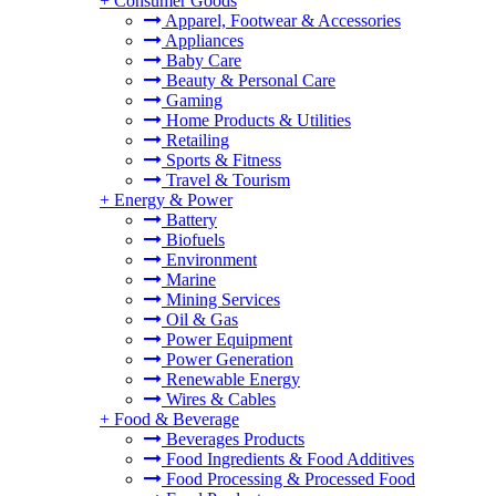
+
Consumer Goods
Apparel, Footwear & Accessories
Appliances
Baby Care
Beauty & Personal Care
Gaming
Home Products & Utilities
Retailing
Sports & Fitness
Travel & Tourism
+
Energy & Power
Battery
Biofuels
Environment
Marine
Mining Services
Oil & Gas
Power Equipment
Power Generation
Renewable Energy
Wires & Cables
+
Food & Beverage
Beverages Products
Food Ingredients & Food Additives
Food Processing & Processed Food