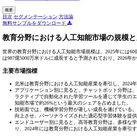
概要
目次
セグメンテーション
方法論
無料サンプルをダウンロード
教育分野における人工知能市場の規模と
世界の教育分野における人工知能市場規模は、2025年には60億40
は987億5000万米ドルに成長すると予測されており、2026年
主要市場指標
北米は教育分野における人工知能産業を牽引し、2024
アプリケーション別に見ると、チャットボット分野は、2
ラクティブで自動化された学習ツールを通じて学生のエ
知能市場で約26%という最大のシェアを占めました。
技術面では、機械学習分野が著しい成長を遂げている。
向上させ、パーソナライズされた適応型学習体験を提供
エンドユーザー別に見ると、高等教育分野は、多様な学
り、2024年には教育分野における人工知能産業を牽引