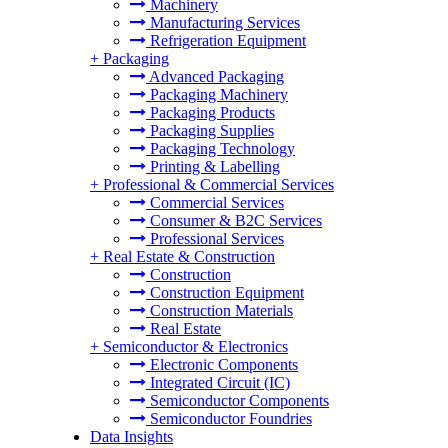
Machinery
Manufacturing Services
Refrigeration Equipment
+
Packaging
Advanced Packaging
Packaging Machinery
Packaging Products
Packaging Supplies
Packaging Technology
Printing & Labelling
+
Professional & Commercial Services
Commercial Services
Consumer & B2C Services
Professional Services
+
Real Estate & Construction
Construction
Construction Equipment
Construction Materials
Real Estate
+
Semiconductor & Electronics
Electronic Components
Integrated Circuit (IC)
Semiconductor Components
Semiconductor Foundries
Data Insights