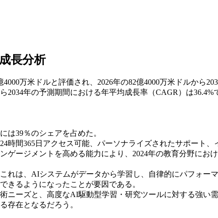
成長分析
00万米ドルと評価され、2026年の82億4000万米ドルから20
から2034年の予測期間における年平均成長率（CAGR）は36.4%
年には39％のシェアを占めた。
4時間365日アクセス可能、パーソナライズされたサポート、
ンゲージメントを高める能力により、2024年の教育分野にお
これは、AIシステムがデータから学習し、自律的にパフォー
できるようになったことが要因である。
術ニーズと、高度なAI駆動型学習・研究ツールに対する強い
する存在となるだろう。