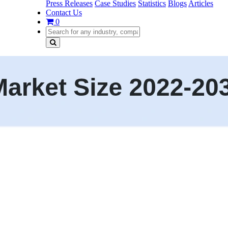
Press Releases
Case Studies
Statistics
Blogs
Articles
Contact Us
0