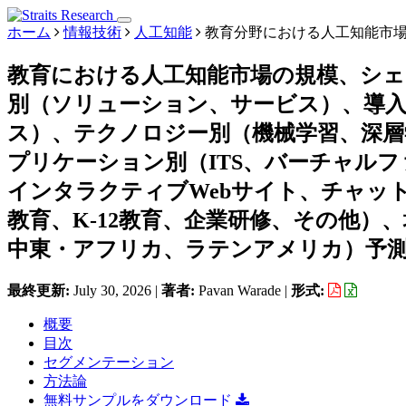
ホーム
情報技術
人工知能
教育分野における人工知能市
教育における人工知能市場の規模、シ
別（ソリューション、サービス）、導
ス）、テクノロジー別（機械学習、深層
プリケーション別（ITS、バーチャル
インタラクティブWebサイト、チャッ
教育、K-12教育、企業研修、その他）
中東・アフリカ、ラテンアメリカ）予測、2
最終更新:
July 30, 2026
|
著者:
Pavan Warade
|
形式:
概要
目次
セグメンテーション
方法論
無料サンプルをダウンロード