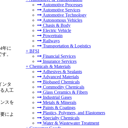
Automotive Processes
Automotive Services
Automotive Technology
Autonomous Vehicles
Chasis & Body
Electric Vehicle
Powertrain
Railways
Transportation & Logistics
34年に
+
BFSI
です。
Financial Services
Insurance Services
+
Chemicals & Materials
Adhesives & Sealants
Advanced Materials
Biobased Chemicals
インタ
Commodity Chemicals
ける人工
Glass Ceramics & Fibers
Industrial Gases
マンスを
Metals & Minerals
Paints & Coatings
Plastics, Polymers, and Elastomers
需要によ
Specialty Chemicals
Water & Wastewater Treatment