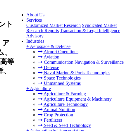
About Us
Services
ント
Customized Market Research
Syndicated Market
Research Reports
Transaction & Legal Intelligence
Advisory
Industries
、ア
+
Aerospace & Defense
ム、
Airport Operations
Aviation
高等
Communication Navigation & Surveillance
Defense
洋、
Naval Marine & Ports Technologies
Space Technologies
Unmanned Systems
+
Agriculture
Agriculture & Farming
Agriculture Equipment & Machinery
Agriculture Technology
Animal Nutrition
Crop Protection
Fertilizers
Seed & Seed Technology
+
Automotive & Transportation