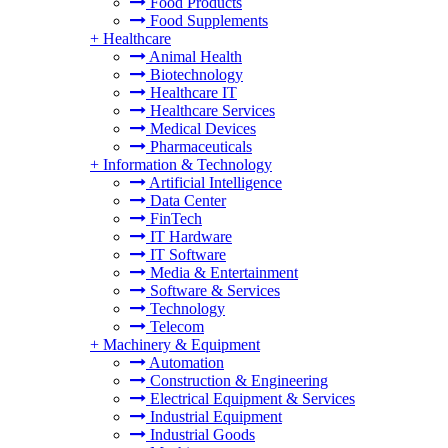
Food Products
Food Supplements
+
Healthcare
Animal Health
Biotechnology
Healthcare IT
Healthcare Services
Medical Devices
Pharmaceuticals
+
Information & Technology
Artificial Intelligence
Data Center
FinTech
IT Hardware
IT Software
Media & Entertainment
Software & Services
Technology
Telecom
+
Machinery & Equipment
Automation
Construction & Engineering
Electrical Equipment & Services
Industrial Equipment
Industrial Goods