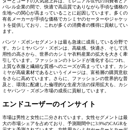
ターとコートの人気急上昇は、ミレニアル世代の消費者とア
パレル企業の間で、快適で高品質でありながら手頃な価格の
生地への関心が高まっていることに起因しています。多くの
有名メーカーが手頃な価格でカシミヤのセーターやジャケッ
トを提供しており、これが多くの消費者の獲得に貢献してい
ます。
パンツ・ズボンセグメントは最も急速に成長している分野で
す。カシミヤパンツ・ズボンは、高級感、快適さ、そして汎
用性の高さから、世界のカシミヤ衣料産業の拡大を大きく牽
引しています。ファッションのトレンドが進化するにつれ、
上質な衣服と繊細な質感へのニーズが高まっています。カシ
ミヤが高級素材であるというイメージは、富裕層の購買意欲
をさらに高めています。さらに、ファッションの世界的な普
及と、環境に配慮した倫理的な生産方法の採用拡大も、カシ
ミヤパンツ・ズボン市場の成長に貢献しています。
エンドユーザーのインサイト
市場は男性と女性に二分されています。女性セグメントは最
大の市場シェアを占めており、予測期間中に3.9%のCAGRを
示すと予測されています。女性用カシミヤセーターとカーデ