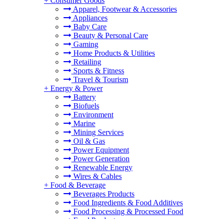
+
Consumer Goods
Apparel, Footwear & Accessories
Appliances
Baby Care
Beauty & Personal Care
Gaming
Home Products & Utilities
Retailing
Sports & Fitness
Travel & Tourism
+
Energy & Power
Battery
Biofuels
Environment
Marine
Mining Services
Oil & Gas
Power Equipment
Power Generation
Renewable Energy
Wires & Cables
+
Food & Beverage
Beverages Products
Food Ingredients & Food Additives
Food Processing & Processed Food