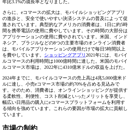
年比3.1%の成長率となりました。
さらに、eコマースの拡大は、モバイルショッピングアプリ
の進歩と、安全で使いやすい決済システムの普及によって促
進されています。典型的なアメリカの消費者は、1日に約5時
間を携帯電話の使用に費やしています。その時間の大部分は
アプリケーションの使用に費やされています。米国、インド
ネシア、ブラジルなどの8つの主要市場のオンライン消費者
は、モバイルアプリケーションの使用だけで毎日5時間以上
を費やしています。
ショッピングアプリ
2021年には、モバイ
ルコマースの利用時間は1000億時間に達した。米国のモバイ
ルコマース市場は、2022年に4310億米ドルの収益を上げた。
2024年までに、モバイルコマースの売上高は4兆5,000億米ド
ルに達し、小売eコマース市場の約70%を占める見込みで
す。そのため、消費者は、オンラインショッピングが提供す
る柔軟性、利便性、コスト削減といったメリットを享受し、
幅広い日用品の​​購入にeコマースプラットフォームを利用す
る傾向を強めています。これらの要因が市場の拡大に貢献し
ています。
市場の制約