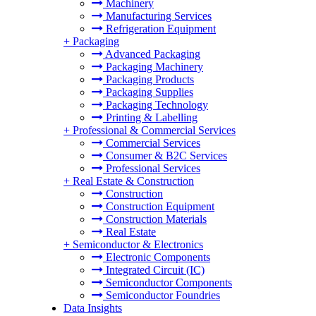
Machinery
Manufacturing Services
Refrigeration Equipment
+
Packaging
Advanced Packaging
Packaging Machinery
Packaging Products
Packaging Supplies
Packaging Technology
Printing & Labelling
+
Professional & Commercial Services
Commercial Services
Consumer & B2C Services
Professional Services
+
Real Estate & Construction
Construction
Construction Equipment
Construction Materials
Real Estate
+
Semiconductor & Electronics
Electronic Components
Integrated Circuit (IC)
Semiconductor Components
Semiconductor Foundries
Data Insights