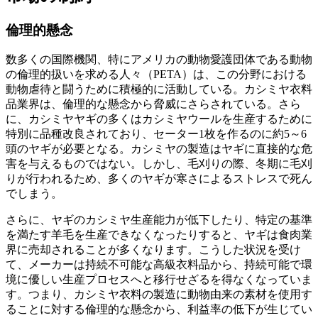
倫理的懸念
数多くの国際機関、特にアメリカの動物愛護団体である動物
の倫理的扱いを求める人々（PETA）は、この分野における
動物虐待と闘うために積極的に活動している。カシミヤ衣料
品業界は、倫理的な懸念から脅威にさらされている。さら
に、カシミヤヤギの多くはカシミヤウールを生産するために
特別に品種改良されており、セーター1枚を作るのに約5～6
頭のヤギが必要となる。カシミヤの製造はヤギに直接的な危
害を与えるものではない。しかし、毛刈りの際、冬期に毛刈
りが行われるため、多くのヤギが寒さによるストレスで死ん
でしまう。
さらに、ヤギのカシミヤ生産能力が低下したり、特定の基準
を満たす羊毛を生産できなくなったりすると、ヤギは食肉業
界に売却されることが多くなります。こうした状況を受け
て、メーカーは持続不可能な高級衣料品から、持続可能で環
境に優しい生産プロセスへと移行せざるを得なくなっていま
す。つまり、カシミヤ衣料の製造に動物由来の素材を使用す
ることに対する倫理的な懸念から、利益率の低下が生じてい