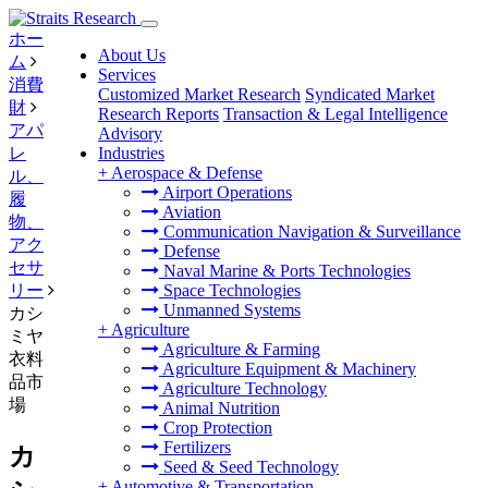
ホー
About Us
ム
Services
消費
Customized Market Research
Syndicated Market
財
Research Reports
Transaction & Legal Intelligence
アパ
Advisory
レ
Industries
+
Aerospace & Defense
ル、
Airport Operations
履
Aviation
物、
Communication Navigation & Surveillance
アク
Defense
セサ
Naval Marine & Ports Technologies
リー
Space Technologies
Unmanned Systems
カシ
+
Agriculture
ミヤ
Agriculture & Farming
衣料
Agriculture Equipment & Machinery
品市
Agriculture Technology
場
Animal Nutrition
Crop Protection
Fertilizers
カ
Seed & Seed Technology
+
Automotive & Transportation