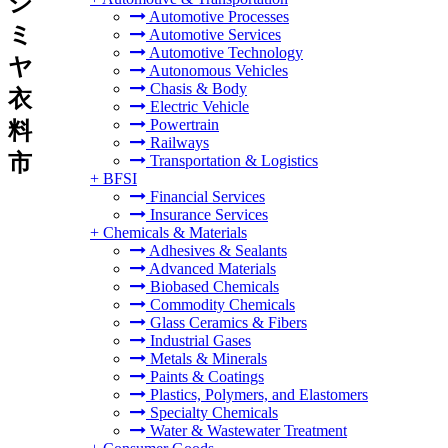
シ
Automotive Processes
ミ
Automotive Services
Automotive Technology
ヤ
Autonomous Vehicles
Chasis & Body
衣
Electric Vehicle
Powertrain
料
Railways
市
Transportation & Logistics
+
BFSI
Financial Services
Insurance Services
+
Chemicals & Materials
Adhesives & Sealants
Advanced Materials
Biobased Chemicals
Commodity Chemicals
Glass Ceramics & Fibers
Industrial Gases
Metals & Minerals
Paints & Coatings
Plastics, Polymers, and Elastomers
Specialty Chemicals
Water & Wastewater Treatment