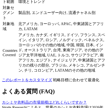
ト範囲
環境とトレンド
対象セ
グメン
製品別, エンドユーザー向け, 流通チャネル別
ト
対象地
北アメリカ, ヨーロッパ, APAC, 中東諸国とアフリ
域
カ, LATAM
アメリカ, カナダ, イギリス, ドイツ, フランス, スペ
イン, イタリア, ロシア, ノルディック, ベネルクス,
ヨーロッパのその他の地域, 中国, 韓国, 日本, イン
ド, オーストラリア, 台湾, 東南アジア, その他のア
Countries
Covered
ジア太平洋地域, UAE, トルコ, サウジアラビア, 南
アフリカ, エジプト, ナイジェリア, 中東諸国とアフ
リカの残りの部分, ブラジル, メキシコ, アルゼンチ
ン, チリ, コロンビア, LATAMのその他の地域
このレポートをカスタマイズ
戦略目標に合わせて最適化
よくある質問 (FAQ)
カシミヤ衣料品の市場規模はどれくらいですか？
Straits Researchによると、世界のカシミヤ衣料市場は2026年