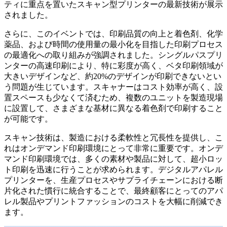
ティに重点を置いたスキャン型プリンターの最新技術が展示
されました。
さらに、このイベントでは、印刷品質の向上と着色剤、化学
薬品、および時間の使用量の最小化を目指した印刷プロセス
の最適化への取り組みが強調されました。シングルパスプリ
ンターの高速印刷により、特に彩度が高く、ベタ印刷領域が
大きいデザインなど、約20%のデザインが印刷できないとい
う問題が生じています。スキャナーはコスト効率が高く、設
置スペースも少なくて済むため、複数のユニットを製造現場
に設置して、さまざまな基材に異なる着色剤で印刷すること
が可能です。
スキャン技術は、製造における柔軟性と冗長性を提供し、こ
れはオンデマンド印刷環境にとって非常に重要です。オンデ
マンド印刷環境では、多くの素材や製品に対して、超小ロッ
ト印刷を迅速に行うことが求められます。デジタルアパレル
プリンターを、生産プロセスやサプライチェーンにおける断
片化された慣行に統合することで、最終顧客にとってのアパ
レル製品やプリントファッションのコストを大幅に削減でき
ます。