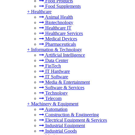
Food Products
Food Supplements
+
Healthcare
Animal Health
Biotechnology
Healthcare IT
Healthcare Services
Medical Devices
Pharmaceuticals
+
Information & Technology
Artificial Intelligence
Data Center
FinTech
IT Hardware
IT Software
Media & Entertainment
Software & Services
Technology
Telecom
+
Machinery & Equipment
Automation
Construction & Engineering
Electrical Equipment & Services
Industrial Equipment
Industrial Goods