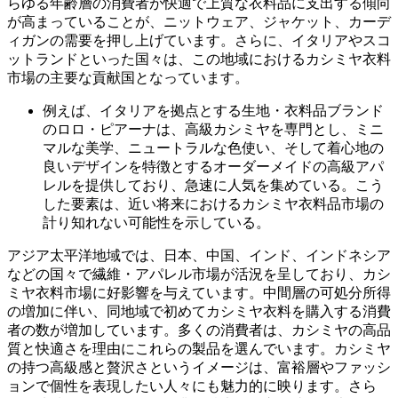
らゆる年齢層の消費者が快適で上質な衣料品に支出する傾向
が高まっていることが、ニットウェア、ジャケット、カーデ
ィガンの需要を押し上げています。さらに、イタリアやスコ
ットランドといった国々は、この地域におけるカシミヤ衣料
市場の主要な貢献国となっています。
例えば、イタリアを拠点とする生地・衣料品ブランド
のロロ・ピアーナは、高級カシミヤを専門とし、ミニ
マルな美学、ニュートラルな色使い、そして着心地の
良いデザインを特徴とするオーダーメイドの高級アパ
レルを提供しており、急速に人気を集めている。こう
した要素は、近い将来におけるカシミヤ衣料品市場の
計り知れない可能性を示している。
アジア太平洋地域では、日本、中国、インド、インドネシア
などの国々で繊維・アパレル市場が活況を呈しており、カシ
ミヤ衣料市場に好影響を与えています。中間層の可処分所得
の増加に伴い、同地域で初めてカシミヤ衣料を購入する消費
者の数が増加しています。多くの消費者は、カシミヤの高品
質と快適さを理由にこれらの製品を選んでいます。カシミヤ
の持つ高級感と贅沢さというイメージは、富裕層やファッシ
ョンで個性を表現したい人々にも魅力的に映ります。さら