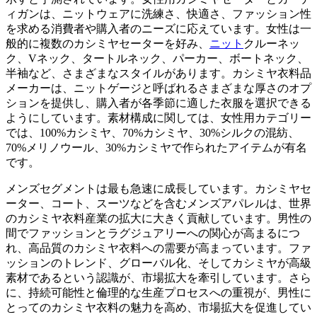
ィガンは、ニットウェアに洗練さ、快適さ、ファッション性
を求める消費者や購入者のニーズに応えています。女性は一
般的に複数のカシミヤセーターを好み、
ニット
クルーネッ
ク、Vネック、タートルネック、パーカー、ボートネック、
半袖など、さまざまなスタイルがあります。カシミヤ衣料品
メーカーは、ニットゲージと呼ばれるさまざまな厚さのオプ
ションを提供し、購入者が各季節に適した衣服を選択できる
ようにしています。素材構成に関しては、女性用カテゴリー
では、100%カシミヤ、70%カシミヤ、30%シルクの混紡、
70%メリノウール、30%カシミヤで作られたアイテムが有名
です。
メンズセグメントは最も急速に成長しています。カシミヤセ
ーター、コート、スーツなどを含むメンズアパレルは、世界
のカシミヤ衣料産業の拡大に大きく貢献しています。男性の
間でファッションとラグジュアリーへの関心が高まるにつ
れ、高品質のカシミヤ衣料への需要が高まっています。ファ
ッションのトレンド、グローバル化、そしてカシミヤが高級
素材であるという認識が、市場拡大を牽引しています。さら
に、持続可能性と倫理的な生産プロセスへの重視が、男性に
とってのカシミヤ衣料の魅力を高め、市場拡大を促進してい