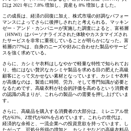
口は 2021 年に 7.8% 増加し、資産も 8% 増加しました。
この成長は、経済の回復に加え、株式市場の好調なパフォー
マンスによってさらに後押しされたと考えられる。マッキン
ゼー・アンド・カンパニーが実施した調査によると、富裕層
（HNWI）はパーソナライズされた体験やカスタマイズされ
たサービスを非常に重視していることが明らかになった。富
裕層の77%は、自身のニーズや好みに合わせた製品やサービ
スを強く求めている。
さらに、カシミヤ衣料はしなやかで軽量な特性で知られてお
り、他にはない贅沢なカシミヤ製品を求める目の肥えた高級
顧客にとって欠かせない素材となっています。カシミヤ衣料
が高価なのは、製造に時間、労力、そして専門知識が必要と
なるためです。高級衣料が社会的評価を高めるという消費者
の認識の高まりが、これらの製品への需要を押し上げていま
す。
さらに、高級品を購入する消費者の大部分は、ミレニアル世
代が63%、Z世代が60%を占めています。これらの世代は、
経済的な余裕と、一流企業への投資意欲を持っています。し
たがって、可処分所得の増加と、カシミヤなどの高級衣料品