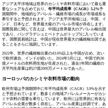
アジア太平洋地域は世界のカシミヤ衣料市場において最も重
要なシェアを占めており、
年平均成長率（CAGR）5.2%
予
測期間中、地域的なアパレル・繊維市場の成長が市場成長を
牽引すると予想されます。アジア太平洋地域には、中国、イ
ンド、日本など、世界最大級のアパレル市場が存在します。
国際貿易に関して言えば、中国は世界最大のアパレル輸出国
であり、バングラデシュとベトナムがトップ5に入っていま
す。国際貿易統計は、中国が現在世界最大の繊維輸出国であ
ることをさらに強調しています。
2022年、世界の繊維輸出量の43.6%以上を中国が占め、次い
で欧州連合、インドが続いた。2024年3月には、中国で約30
億メートルの衣料用生地が生産された。過去1年間の繊維の
月平均生産量は約27億2000万メートルであった。
ヨーロッパのカシミヤ衣料市場の動向
欧州市場は予測期間中に年平均成長率（CAGR）3.9%を示す
と予想されています。数多くの地域アパレルメーカーがカシ
ミヤ衣料の需要を牽引しています。欧州には世界的に有名な
アパレル企業が数多く存在し、アパレル産業は好調です。あ