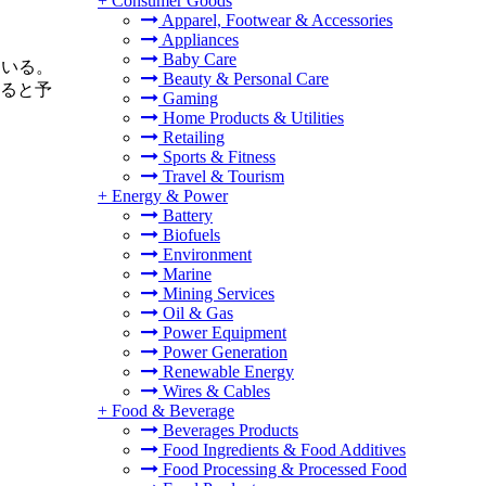
+
Consumer Goods
Apparel, Footwear & Accessories
Appliances
Baby Care
ている。
Beauty & Personal Care
すると予
Gaming
Home Products & Utilities
Retailing
Sports & Fitness
Travel & Tourism
+
Energy & Power
Battery
Biofuels
Environment
Marine
Mining Services
Oil & Gas
Power Equipment
Power Generation
Renewable Energy
Wires & Cables
+
Food & Beverage
Beverages Products
Food Ingredients & Food Additives
Food Processing & Processed Food