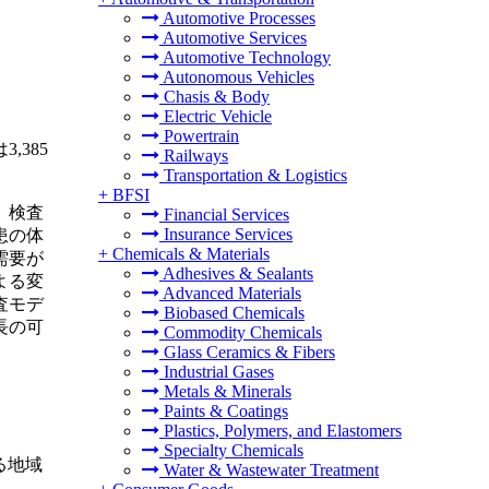
Automotive Processes
Automotive Services
Automotive Technology
Autonomous Vehicles
Chasis & Body
Electric Vehicle
Powertrain
,385
Railways
Transportation & Logistics
+
BFSI
。検査
Financial Services
Insurance Services
患の体
+
Chemicals & Materials
需要が
Adhesives & Sealants
よる変
Advanced Materials
査モデ
Biobased Chemicals
長の可
Commodity Chemicals
Glass Ceramics & Fibers
Industrial Gases
Metals & Minerals
Paints & Coatings
Plastics, Polymers, and Elastomers
Specialty Chemicals
る地域
Water & Wastewater Treatment