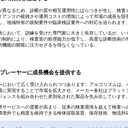
が異なるため、診断の質や相互運用性にばらつきが生じ、検査
イアンスの複雑さや運用コストの増加によって市場の成長を阻
し、地域特有の規制要件や臨床検証要件への対応を迫られます
断において、訓練を受けた専門家に大きく依存しているが、い
この制約により、検査室の処理能力が低下し、高度な診断技術
析機能の開発に注力せざるを得なくなっている。
のプレーヤーに成長機会を提供する
ローにおいて広く受け入れられつつあります。アルゴリズムは、
模に実現することで市場を拡大させ、メーカー各社はプラットフ
ジェンスを組み合わせた差別化された製品を生み出しています
診断サービスへの需要が高まり、従来の検査環境を超えて検査
環境外でも精度を維持できる検体採取装置、保存技術、物流対