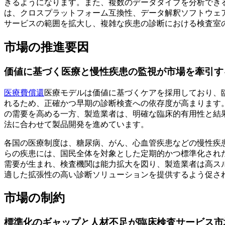
きるようになります。また、複数のデータタイプを分析でき
は、クロスプラットフォーム互換性、データ解釈ソフトウェ
サービスの範囲を拡大し、複雑な疾患の診断における検査室
市場の推進要因
価値に基づく医療と慢性疾患の監視が市場を牽引す
医療費償還
医療モデルは価値に基づくケアを採用しており、
れるため、正確かつ早期の診断検査への依存度が高まります
の需要を高める一方、製造業者は、明確な臨床的有用性と結
法に合わせて製品開発を進めています。
各国の医療制度は、糖尿病、がん、心血管疾患などの慢性疾
らの疾患には、国民全体を対象とした定期的かつ標準化され
需要が生まれ、検査機関は能力拡大を図り、製造業者は高ス
適した拡張性の高い診断ソリューションを提供するよう促さ
市場の制約
標準化のギャップと人材不足が臨床検査サービス市