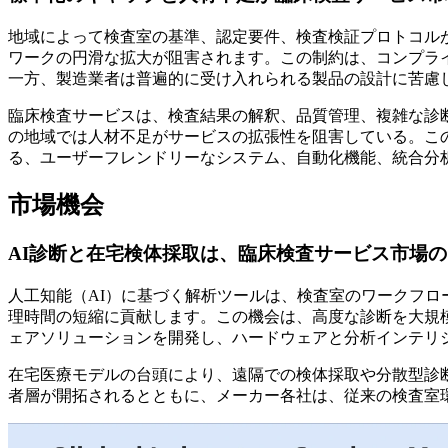
地域によって検査室の基準、認定要件、検査検証プロトコル
ワークの円滑な拡大が阻害されます。この制約は、コンプラ
一方、製造業者は普遍的に受け入れられる製品の設計に苦慮
臨床検査サービスは、検査結果の解釈、品質管理、複雑な診
の地域では人材不足がサービスの拡張性を阻害​​している。
る、ユーザーフレンドリーなシステム、自動化機能、統合分
市場機会
AI診断と在宅検体採取は、臨床検査サービス市場
人工知能（AI）に基づく解析ツールは、検査室のワークフ
理時間の短縮に貢献します。この機会は、高度な診断を大規
ェアソリューションを開発し、ハードウェアと分析インテリ
在宅医療モデルの台頭により、遠隔での検体採取や分散型​​
者層が開拓されるとともに、メーカー各社は、従来の検査室