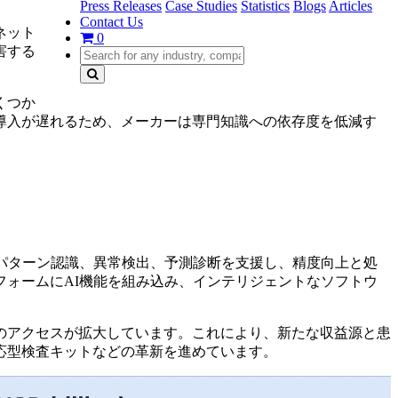
Press Releases
Case Studies
Statistics
Blogs
Articles
Contact Us
ネット
0
害する
。
くつか
の導入が遅れるため、メーカーは専門知識への依存度を低減す
パターン認識、異常検出、予測診断を支援し、精度向上と処
ォームにAI機能を組み込み、インテリジェントなソフトウ
。
へのアクセスが拡大しています。これにより、新たな収益源と患
応型検査キットなどの革新を進めています。