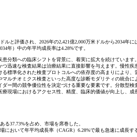
ルと評価され、2026年の2,421億2,000万米ドルから2034年には3
34年）中の年平均成長率は4.28%です。
疾患分類への臨床シフトを背景に、着実に拡大を続けています
かつ迅速な検査結果は治療結果に直接影響を与えます。慢性疾
ける標準化された検査プロトコルへの依存度の高まりにより、
やマルチオミクス検査といった高度な診断モダリティの統合に
イダー間の競争優位性を決定づける重要な要素です。分散型検
医療現場におけるアクセス性、精度、臨床的価値が向上し、成
ある37.73%を占め、市場を席巻した。
において年平均成長率（CAGR）6.28%で最も急速に成長す