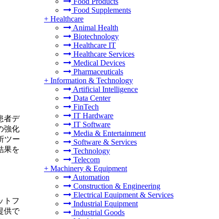
Food Products
Food Supplements
+
Healthcare
Animal Health
Biotechnology
Healthcare IT
Healthcare Services
Medical Devices
Pharmaceuticals
+
Information & Technology
Artificial Intelligence
Data Center
FinTech
IT Hardware
患者デ
IT Software
の強化
Media & Entertainment
析ツー
Software & Services
結果を
Technology
Telecom
+
Machinery & Equipment
Automation
Construction & Engineering
Electrical Equipment & Services
ットフ
Industrial Equipment
提供で
Industrial Goods