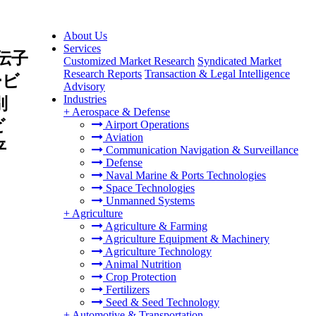
About Us
Services
伝子
Customized Market Research
Syndicated Market
Research Reports
Transaction & Legal Intelligence
ービ
Advisory
Industries
別
+
Aerospace & Defense
ビ
Airport Operations
Aviation
平
Communication Navigation & Surveillance
Defense
Naval Marine & Ports Technologies
Space Technologies
Unmanned Systems
+
Agriculture
Agriculture & Farming
Agriculture Equipment & Machinery
Agriculture Technology
Animal Nutrition
Crop Protection
Fertilizers
Seed & Seed Technology
+
Automotive & Transportation