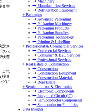
Machinery
カー
Manufacturing Services
検査室
Refrigeration Equipment
+
Packaging
Advanced Packaging
Packaging Machinery
Packaging Products
Packaging Supplies
Packaging Technology
Printing & Labelling
決定さ
+
Professional & Commercial Services
Commercial Services
ビスへ
Consumer & B2C Services
び検査
Professional Services
+
Real Estate & Construction
Construction
、これ
Construction Equipment
な検査
Construction Materials
ングに
Real Estate
+
Semiconductor & Electronics
Electronic Components
Integrated Circuit (IC)
Semiconductor Components
Semiconductor Foundries
Data Insights