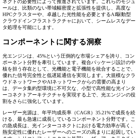
ネクトの必要性によって推進されています。これらのモジュ
ールは、比類のない帯域幅密度と拡張性を提供し、高度な
HPCクラスターや、卓越した光性能を必要とするAI駆動型
クラウドインフラストラクチャにおいて、シームレスなデー
タ処理を可能にします。
コンポーネントに関する洞察
光エンジンは、45%という圧倒的な市場シェアを誇り、コン
ポーネント分野を牽引しています。複合パッケージ設計の中
核を担う存在として、光機能と電子機能を統合することで、
優れた信号完全性と低遅延通信を実現します。大規模なクラ
ウドネットワークやAIネットワークからの需要の高まり
は、データ集約型環境に不可欠な、小型で高性能な光インタ
ーコネクトアーキテクチャを実現する上で、光エンジンの役
割をさらに強化しています。
レーザー光源は、年平均成長率（CAGR）35.21%で成長を続
ける、最も急速に成長しているコンポーネント分野です。こ
の急成長は、光インターコネクトにおける電力効率が高く、
熱安定性に優れたレーザーへのニーズの高まりに起因してい