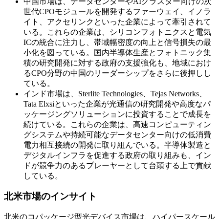
中国市場は、データセンターやAIクラスター向けの次
世代CPOモジュールを開発するファーウェイ、イノラ
イト、アクセリンクといった企業によって牽引されて
いる。これらの企業は、シリコンフォトニクスと電気
ICの統合に注力し、帯域幅密度の向上と信号損失の最
小化を図っている。国内半導体生産とフォトニック集
積の研究開発に対する政府の支援強化も、地域におけ
るCPO分野の中国のリーダーシップをさらに後押しし
ている。
インド市場は、Sterlite Technologies、Tejas Networks、
Tata Elxsiといった企業が光通信の研究開発や高度なパ
ッケージングソリューションに投資することで成長を
続けている。これらの企業は、高速コンピューティン
グシステムや持続可能なデータセンター向けの低消費
電力相互接続の開発に取り組んでいる。半導体製造と
デジタルインフラを促進する政府の取り組みも、イン
ドが競争力のあるプレーヤーとして台頭する上で貢献
している。
北米市場のインサイト
北米のコパッケージ型光デバイス市場は、ハイパースケール