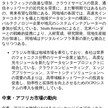
タトラフィックの急速な増加、クラウドサービスの普及、通
信ネットワークの近代化を背景に、まだ黎明期ではあるもの
の、将来有望な段階にある。同地域の各国では、高速光イン
ターコネクトを備えた地域データセンターの構築に、グロー
バルテクノロジー企業や地元のシステムインテグレーターの
参加が拡大している。Straits Researchによると、北米ベンダ
ーとの戦略的提携により、人材育成、研究開発、現地生産能
力が加速し、同地域はデジタルインフラ革新の新たな拠点と
なりつつある。
ブラジル市場は地域市場を牽引しており、各社は世界
のフォトニクス分野のリーダー企業と協力し、高度な
光モジュールを新たなデータセンタープロジェクトに
統合している。クラウドコンピューティング、エッジ
アプリケーション、スマートシティソリューションへ
の需要の高まりは、高帯域幅ネットワークへの投資を
促進し、効率性と拡張性を向上させるためのCPOシス
テムの導入を後押ししている。
中東・アフリカ市場の動向