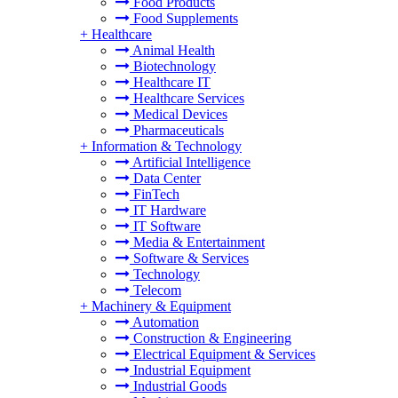
Food Products
Food Supplements
+
Healthcare
Animal Health
Biotechnology
Healthcare IT
Healthcare Services
Medical Devices
Pharmaceuticals
+
Information & Technology
Artificial Intelligence
Data Center
FinTech
IT Hardware
IT Software
Media & Entertainment
Software & Services
Technology
Telecom
+
Machinery & Equipment
Automation
Construction & Engineering
Electrical Equipment & Services
Industrial Equipment
Industrial Goods