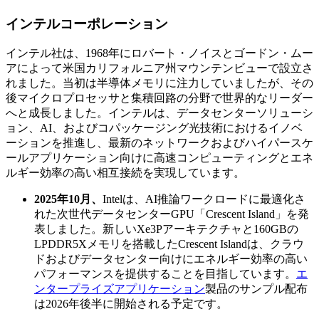
インテルコーポレーション
インテル社は、1968年にロバート・ノイスとゴードン・ムー
アによって米国カリフォルニア州マウンテンビューで設立さ
れました。当初は半導体メモリに注力していましたが、その
後マイクロプロセッサと集積回路の分野で世界的なリーダー
へと成長しました。インテルは、データセンターソリューシ
ョン、AI、およびコパッケージング光技術におけるイノベ
ーションを推進し、最新のネットワークおよびハイパースケ
ールアプリケーション向けに高速コンピューティングとエネ
ルギー効率の高い相互接続を実現しています。
2025年10月、
Intelは、AI推論ワークロードに最適化さ
れた次世代データセンターGPU「Crescent Island」を発
表しました。新しいXe3Pアーキテクチャと160GBの
LPDDR5Xメモリを搭載したCrescent Islandは、クラウ
ドおよびデータセンター向けにエネルギー効率の高い
パフォーマンスを提供することを目指しています。
エ
ンタープライズアプリケーション
製品のサンプル配布
は2026年後半に開始される予定です。