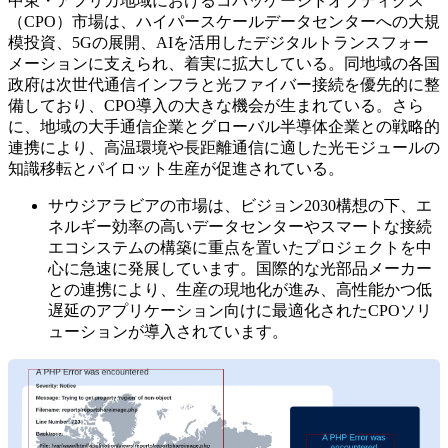
中東・アフリカ地域におけるコパッケージドオプティクス
（CPO）市場は、ハイパースケールデータセンターへの大規
模投資、5Gの展開、AIを活用したデジタルトランスフォー
メーションに支えられ、着実に拡大している。同地域の各国
政府は次世代通信インフラと光ファイバー接続を優先的に整
備しており、CPO導入の大きな機会が生まれている。さら
に、地域の大手通信企業とグローバル半導体企業との戦略的
連携により、高温環境や長距離通信に適した光モジュールの
知識移転とパイロット生産が促進されている。
サウジアラビアの市場は、ビジョン2030構想の下、エ
ネルギー効率の高いデータセンターやスマートな接続
エコシステムの構築に重点を置いたプロジェクトを中
心に急速に発展しています。国際的な光部品メーカー
との連携により、生産の現地化が進み、高性能かつ低
遅延のアプリケーション向けに最適化されたCPOソリ
ューションが導入されています。