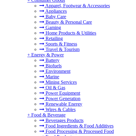
+
Consumer Goods
Apparel, Footwear & Accessories
Appliances
Baby Care
Beauty & Personal Care
Gaming
Home Products & Utilities
Retailing
Sports & Fitness
Travel & Tourism
+
Energy & Power
Battery
Biofuels
Environment
Marine
Mining Services
Oil & Gas
Power Equipment
Power Generation
Renewable Energy
Wires & Cables
+
Food & Beverage
Beverages Products
Food Ingredients & Food Additives
Food Processing & Processed Food