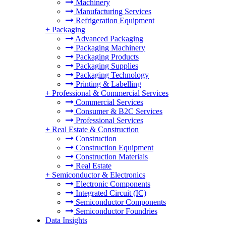
Machinery
Manufacturing Services
Refrigeration Equipment
+
Packaging
Advanced Packaging
Packaging Machinery
Packaging Products
Packaging Supplies
Packaging Technology
Printing & Labelling
+
Professional & Commercial Services
Commercial Services
Consumer & B2C Services
Professional Services
+
Real Estate & Construction
Construction
Construction Equipment
Construction Materials
Real Estate
+
Semiconductor & Electronics
Electronic Components
Integrated Circuit (IC)
Semiconductor Components
Semiconductor Foundries
Data Insights