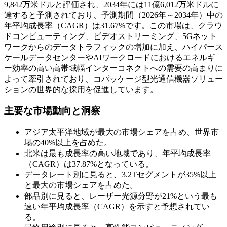
9,842万米ドルと評価され、2034年には11億6,012万米ドルに
達すると予測されており、予測期間（2026年～2034年）中の
年平均成長率（CAGR）は31.67%です。この市場は、クラウ
ドコンピューティング、ビデオストリーミング、5Gネット
ワ​​ークからのデータトラフィックの増加に加え、ハイパース
ケールデータセンターやAIワークロードにおけるエネルギ
ー効率の高い高帯域幅インターコネクトへの需要の高まりに
よって牽引されており、コパッケージ型光通信機器ソリュー
ションの世界的な採用を促進しています。
主要な市場動向と洞察
アジア太平洋地域が最大の市場シェアを占め、世界市
場の40%以上を占めた。
北米は最も成長率の高い地域であり、年平均成長率
（CAGR）は37.87%となっている。
データレート別に見ると、3.2Tセグメントが35%以上
と最大の市場シェアを占めた。
部品別に見ると、レーザー光源分野が21%という最も
速い年平均成長率（CAGR）を示すと予想されてい
る。