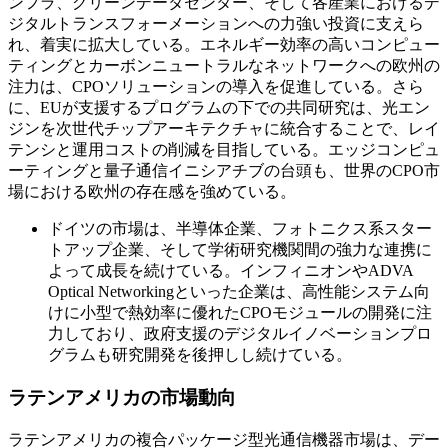
ンフラ、グリーンデータセンター、そして各産業におけるデ
ジタルトランスフォーメーションへの力強い投資に支えら
れ、着実に拡大している。エネルギー効率の高いコンピュー
ティングとカーボンニュートラルなネットワークへの欧州の
注力は、CPOソリューションの導入を促進している。さら
に、EUが支援するプログラムの下での共同研究は、光エン
ジンを次世代チップアーキテクチャに統合することで、レイ
テンシと運用コストの削減を目指している。エッジコンピュ
ーティングと量子通信イニシアチブの台頭も、世界のCPO市
場における欧州の存在感を強めている。
ドイツの市場は、半導体企業、フォトニクス系スター
トアップ企業、そして学術研究機関間の強力な連携に
よって成長を続けている。インフィニオンやADVA
Optical Networkingといった企業は、高性能システム向
けに小型で熱効率に優れたCPOモジュールの開発に注
力しており、政府支援のデジタルイノベーションプロ
グラムも研究開発を後押しし続けている。
ラテンアメリカの市場動向
ラテンアメリカの複合パッケージ型光通信機器市場は、デー