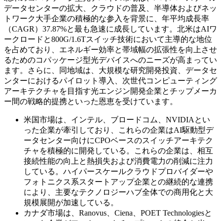
データセンターの拡大、クラウドの普及、半導体およびネッ
トワーク大手企業の積極的な参入を背景に、年平均成長率
（CAGR）37.87%と最も急速に成長しています。北米はAIワ
ークロードと800G/1.6Tスイッチ技術において主導的な地位
を占めており、エネルギー効率と帯域幅の拡張性を向上させ
るためのコパッケージ型光デバイスへのニーズが高まってい
ます。さらに、同地域は、大規模な研究開発投資、データセ
ンターにおけるパイロット導入、次世代コンピューティング
アーキテクチャを目指す光エンジン開発企業とチップメーカ
ー間の戦略的提携といった恩恵を受けています。
米国市場は、インテル、ブロードコム、NVIDIAとい
った企業が牽引しており、これらの企業はAI駆動型デ
ータセンター向けにCPOベースのスイッチアーキテク
チャを積極的に開発している。これらの企業は、相互
接続性能の向上と熱損失および消費電力の削減に注力
している。ハイパースケールクラウドプロバイダーや
フォトニクス系スタートアップ企業との継続的な連携
により、主要なテクノロジーハブ全体での商用化と大
規模展開が加速している。
カナダ市場は、Ranovus、Ciena、POET Technologiesと