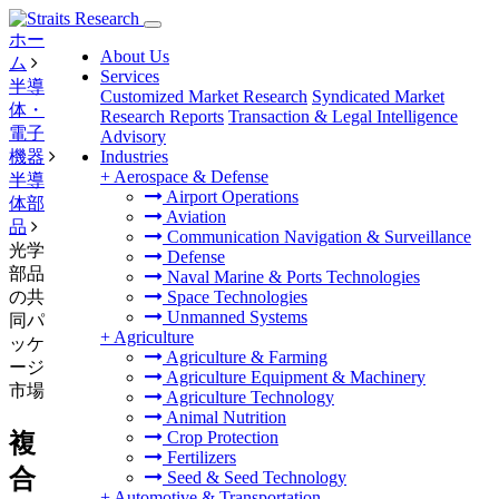
ホー
About Us
ム
Services
半導
Customized Market Research
Syndicated Market
体・
Research Reports
Transaction & Legal Intelligence
電子
Advisory
機器
Industries
+
Aerospace & Defense
半導
Airport Operations
体部
Aviation
品
Communication Navigation & Surveillance
光学
Defense
部品
Naval Marine & Ports Technologies
の共
Space Technologies
Unmanned Systems
同パ
+
Agriculture
ッケ
Agriculture & Farming
ージ
Agriculture Equipment & Machinery
市場
Agriculture Technology
Animal Nutrition
Crop Protection
複
Fertilizers
合
Seed & Seed Technology
+
Automotive & Transportation