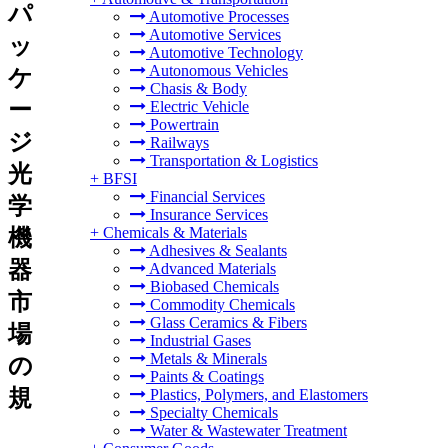
パ
Automotive Processes
Automotive Services
ッ
Automotive Technology
Autonomous Vehicles
ケ
Chasis & Body
ー
Electric Vehicle
Powertrain
ジ
Railways
Transportation & Logistics
光
+
BFSI
Financial Services
学
Insurance Services
+
Chemicals & Materials
機
Adhesives & Sealants
器
Advanced Materials
Biobased Chemicals
市
Commodity Chemicals
Glass Ceramics & Fibers
場
Industrial Gases
Metals & Minerals
の
Paints & Coatings
規
Plastics, Polymers, and Elastomers
Specialty Chemicals
Water & Wastewater Treatment