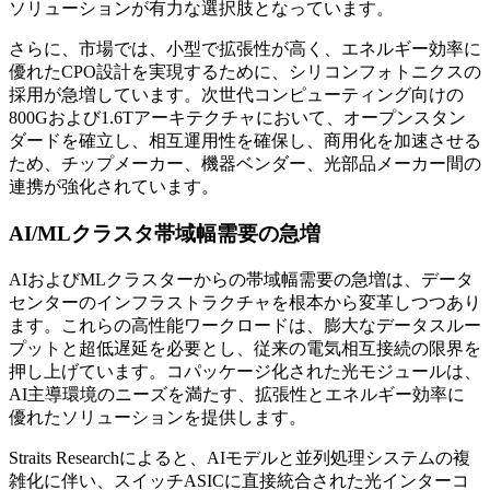
ソリューションが有力な選択肢となっています。
さらに、市場では、小型で拡張性が高く、エネルギー効率に
優れたCPO設計を実現するために、シリコンフォトニクスの
採用が急増しています。次世代コンピューティング向けの
800Gおよび1.6Tアーキテクチャにおいて、オープンスタン
ダードを確立し、相互運用性を確保し、商用化を加速させる
ため、チップメーカー、機器ベンダー、光部品メーカー間の
連携が強化されています。
AI/MLクラスタ帯域幅需要の急増
AIおよびMLクラスターからの帯域幅需要の急増は、データ
センターのインフラストラクチャを根本から変革しつつあり
ます。これらの高性能ワークロードは、膨大なデータスルー
プットと超低遅延を必要とし、従来の電気相互接続の限界を
押し上げています。コパッケージ化された光モジュールは、
AI主導環境のニーズを満たす、拡張性とエネルギー効率に
優れたソリューションを提供します。
Straits Researchによると、AIモデルと並列処理システムの複
雑化に伴い、スイッチASICに直接統合された光インターコ