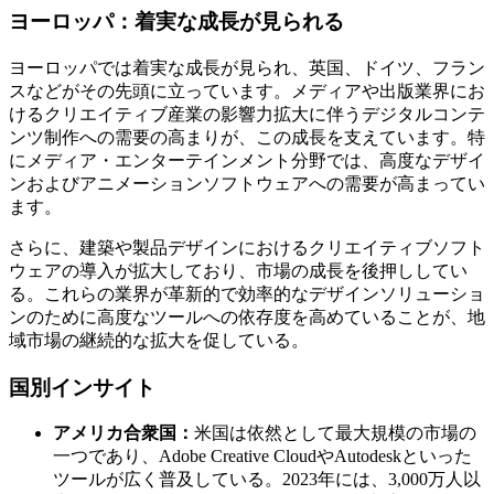
ヨーロッパ：着実な成長が見られる
ヨーロッパでは着実な成長が見られ、英国、ドイツ、フラン
スなどがその先頭に立っています。メディアや出版業界にお
けるクリエイティブ産業の影響力拡大に伴うデジタルコンテ
ンツ制作への需要の高まりが、この成長を支えています。特
にメディア・エンターテインメント分野では、高度なデザイ
ンおよびアニメーションソフトウェアへの需要が高まってい
ます。
さらに、建築や製品デザインにおけるクリエイティブソフト
ウェアの導入が拡大しており、市場の成長を後押ししてい
る。これらの業界が革新的で効率的なデザインソリューショ
ンのために高度なツールへの依存度を高めていることが、地
域市場の継続的な拡大を促している。
国別インサイト
アメリカ合衆国：
米国は依然として最大規模の市場の
一つであり、Adobe Creative CloudやAutodeskといった
ツールが広く普及している。2023年には、3,000万人以