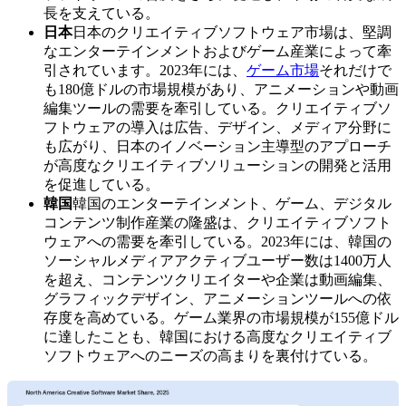
長を支えている。
日本
日本のクリエイティブソフトウェア市場は、堅調
なエンターテインメントおよびゲーム産業によって牽
引されています。2023年には、
ゲーム市場
それだけで
も180億ドルの市場規模があり、アニメーションや動画
編集ツールの需要を牽引している。クリエイティブソ
フトウェアの導入は広告、デザイン、メディア分野に
も広がり、日本のイノベーション主導型のアプローチ
が高度なクリエイティブソリューションの開発と活用
を促進している。
韓国
韓国のエンターテインメント、ゲーム、デジタル
コンテンツ制作産業の隆盛は、クリエイティブソフト
ウェアへの需要を牽引している。2023年には、韓国の
ソーシャルメディアアクティブユーザー数は1400万人
を超え、コンテンツクリエイターや企業は動画編集、
グラフィックデザイン、アニメーションツールへの依
存度を高めている。ゲーム業界の市場規模が155億ドル
に達したことも、韓国における高度なクリエイティブ
ソフトウェアへのニーズの高まりを裏付けている。