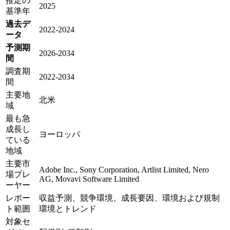
推定の
2025
基準年
過去デ
2022-2024
ータ
予測期
2026-2034
間
調査期
2022-2034
間
主要地
北米
域
最も急
成長し
ヨーロッパ
ている
地域
主要市
Adobe Inc., Sony Corporation, Artlist Limited, Nero
場プレ
AG, Movavi Software Limited
ーヤー
レポー
収益予測、競争環境、成長要因、環境および規制
ト範囲
環境とトレンド
対象セ