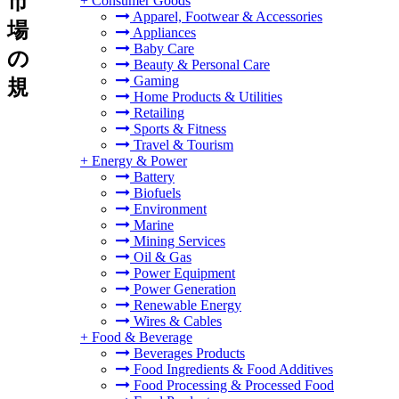
市
+
Consumer Goods
Apparel, Footwear & Accessories
場
Appliances
Baby Care
の
Beauty & Personal Care
Gaming
規
Home Products & Utilities
Retailing
Sports & Fitness
Travel & Tourism
+
Energy & Power
Battery
Biofuels
Environment
Marine
Mining Services
Oil & Gas
Power Equipment
Power Generation
Renewable Energy
Wires & Cables
+
Food & Beverage
Beverages Products
Food Ingredients & Food Additives
Food Processing & Processed Food