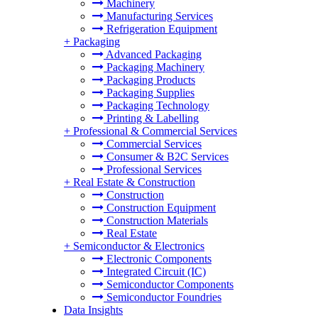
Machinery
Manufacturing Services
Refrigeration Equipment
+
Packaging
Advanced Packaging
Packaging Machinery
Packaging Products
Packaging Supplies
Packaging Technology
Printing & Labelling
+
Professional & Commercial Services
Commercial Services
Consumer & B2C Services
Professional Services
+
Real Estate & Construction
Construction
Construction Equipment
Construction Materials
Real Estate
+
Semiconductor & Electronics
Electronic Components
Integrated Circuit (IC)
Semiconductor Components
Semiconductor Foundries
Data Insights