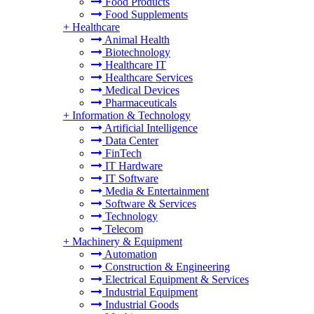
Food Products
Food Supplements
+
Healthcare
Animal Health
Biotechnology
Healthcare IT
Healthcare Services
Medical Devices
Pharmaceuticals
+
Information & Technology
Artificial Intelligence
Data Center
FinTech
IT Hardware
IT Software
Media & Entertainment
Software & Services
Technology
Telecom
+
Machinery & Equipment
Automation
Construction & Engineering
Electrical Equipment & Services
Industrial Equipment
Industrial Goods