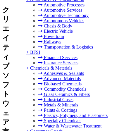
Automotive Processes
ク
Automotive Services
Automotive Technology
リ
Autonomous Vehicles
Chasis & Body
エ
Electric Vehicle
Powertrain
イ
Railways
テ
Transportation & Logistics
+
BFSI
ィ
Financial Services
Insurance Services
ブ
+
Chemicals & Materials
Adhesives & Sealants
ソ
Advanced Materials
フ
Biobased Chemicals
Commodity Chemicals
ト
Glass Ceramics & Fibers
Industrial Gases
ウ
Metals & Minerals
Paints & Coatings
ェ
Plastics, Polymers, and Elastomers
Specialty Chemicals
ア
Water & Wastewater Treatment