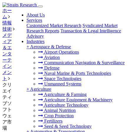
ホー
About Us
ム
Services
情報
Customized Market Research
Syndicated Market
技術
Research Reports
Transaction & Legal Intelligence
メデ
Advisory
ィア
Industries
+
Aerospace & Defense
＆エ
Airport Operations
ンタ
Aviation
ーテ
Communication Navigation & Surveillance
イン
Defense
メン
Naval Marine & Ports Technologies
ト
Space Technologies
Unmanned Systems
クリ
+
Agriculture
エイ
Agriculture & Farming
ティ
Agriculture Equipment & Machinery
ブソ
Agriculture Technology
フト
Animal Nutrition
ウェ
Crop Protection
Fertilizers
ア市
Seed & Seed Technology
場
+
Automotive & Transportation