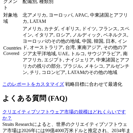
グメン
配備別, 種類別
ト
対象地
北アメリカ, ヨーロッパ, APAC, 中東諸国とアフリ
域
カ, LATAM
アメリカ, カナダ, イギリス, ドイツ, フランス, スペ
イン, イタリア, ロシア, ノルディック, ベネルクス,
ヨーロッパのその他の地域, 中国, 韓国, 日本, イン
ド, オーストラリア, 台湾, 東南アジア, その他のア
Countries
Covered
ジア太平洋地域, UAE, トルコ, サウジアラビア, 南
アフリカ, エジプト, ナイジェリア, 中東諸国とアフ
リカの残りの部分, ブラジル, メキシコ, アルゼンチ
ン, チリ, コロンビア, LATAMのその他の地域
このレポートをカスタマイズ
戦略目標に合わせて最適化
よくある質問 (FAQ)
クリエイティブソフトウェア市場の規模はどれくらいです
か？
Straits Researchによると、世界のクリエイティブソフトウェ
ア市場は2026年には99億4000万米ドルと推定され、2034年ま