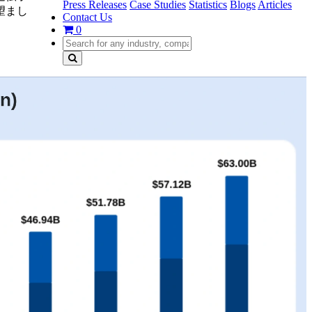
Press Releases
Case Studies
Statistics
Blogs
Articles
望まし
Contact Us
0