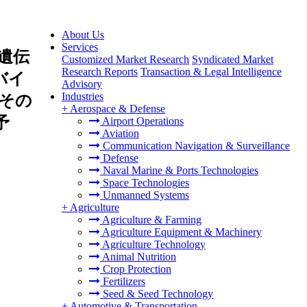
About Us
Services
遺伝
Customized Market Research
Syndicated Market
Research Reports
Transaction & Legal Intelligence
バイ
Advisory
Industries
、その
+
Aerospace & Defense
予
Airport Operations
Aviation
Communication Navigation & Surveillance
Defense
Naval Marine & Ports Technologies
Space Technologies
Unmanned Systems
+
Agriculture
Agriculture & Farming
Agriculture Equipment & Machinery
Agriculture Technology
Animal Nutrition
Crop Protection
Fertilizers
Seed & Seed Technology
+
Automotive & Transportation