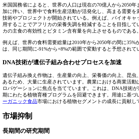
米国国務省によると、世界の人口は現在の70億人から2050
加に伴い、世界中で食料生産活動が活発化し、高まる需要を
技術やプロジェクトが開始されている。例えば、バイオキャッ
用することでアフリカの栄養失調を軽減することを目指して
カの主食の有効性とビタミン含有量を向上させるものである
例えば、世界の食料需要総量は2010年から2050年の間に3
は、同じ期間に-91%から+8%の範囲で変動すると予想されて
DNA技術が遺伝子組み合わせプロセスを加速
遺伝子組み換え作物は、生産量の向上、栄養価の向上、昆虫
あるため、大量に生産されています。農業における商業活動
ロパゲーションに焦点を当てています。これは、DNA技術が
期にわたる植物育種プログラムを回避できます。用途に基づ
ーガニック食品
市場における植物セグメントの成長に貢献し
市場抑制
長期間の研究期間