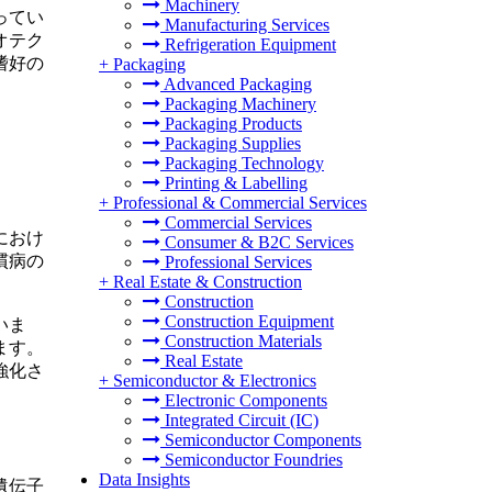
Machinery
ってい
Manufacturing Services
オテク
Refrigeration Equipment
嗜好の
+
Packaging
Advanced Packaging
Packaging Machinery
Packaging Products
Packaging Supplies
Packaging Technology
Printing & Labelling
+
Professional & Commercial Services
Commercial Services
におけ
Consumer & B2C Services
慣病の
Professional Services
+
Real Estate & Construction
Construction
Construction Equipment
いま
Construction Materials
ます。
Real Estate
強化さ
+
Semiconductor & Electronics
Electronic Components
Integrated Circuit (IC)
Semiconductor Components
Semiconductor Foundries
Data Insights
遺伝子