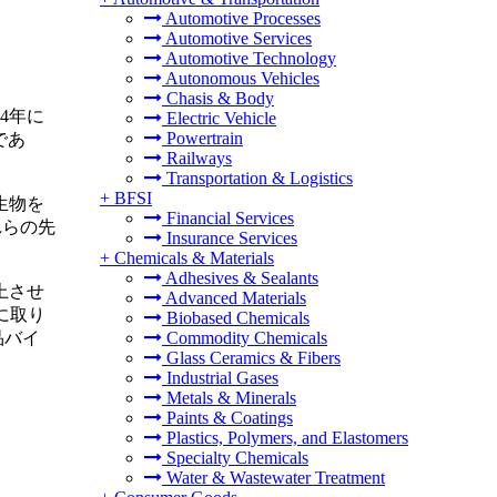
Automotive Processes
Automotive Services
Automotive Technology
Autonomous Vehicles
Chasis & Body
34年に
Electric Vehicle
Powertrain
であ
Railways
Transportation & Logistics
+
BFSI
生物を
Financial Services
れらの先
Insurance Services
+
Chemicals & Materials
Adhesives & Sealants
上させ
Advanced Materials
に取り
Biobased Chemicals
品バイ
Commodity Chemicals
Glass Ceramics & Fibers
Industrial Gases
Metals & Minerals
Paints & Coatings
Plastics, Polymers, and Elastomers
Specialty Chemicals
Water & Wastewater Treatment