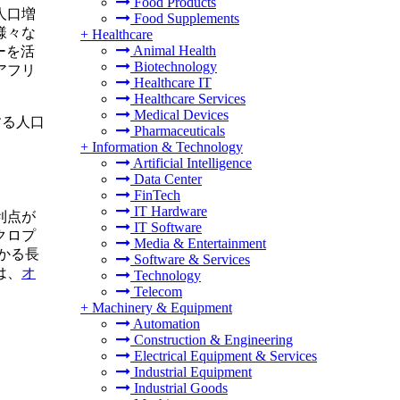
Food Products
人口増
Food Supplements
様々な
+
Healthcare
Animal Health
ーを活
Biotechnology
アフリ
Healthcare IT
Healthcare Services
Medical Devices
する人口
Pharmaceuticals
+
Information & Technology
Artificial Intelligence
Data Center
FinTech
IT Hardware
利点が
IT Software
クロプ
Media & Entertainment
かる長
Software & Services
は、
オ
Technology
Telecom
+
Machinery & Equipment
Automation
Construction & Engineering
Electrical Equipment & Services
Industrial Equipment
Industrial Goods