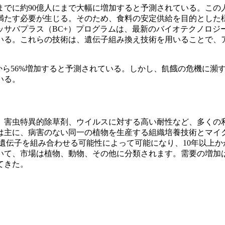
年までに約90億人にまで大幅に増加すると予測されている。この
満たす必要が生じる。そのため、食料の安定供給を目的とした
サバプラス（BC+）プログラムは、最新のバイオテクノロジ
いる。これらの技術は、遺伝子組み換え技術を用いることで、
。
5%から56%増加すると予測されている。しかし、飢餓の危機に瀕
いる。
、害虫特異的除草剤、ウイルスに対する高い耐性など、多くの
は主に、病害のない同一の植物を生産する組織培養技術とマイ
遺伝子を組み合わせる可能性によって可能になり、10年以上か
いて、市場は植物、動物、その他に分類されます。需要の増加
てきた。