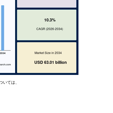
ついては、
因