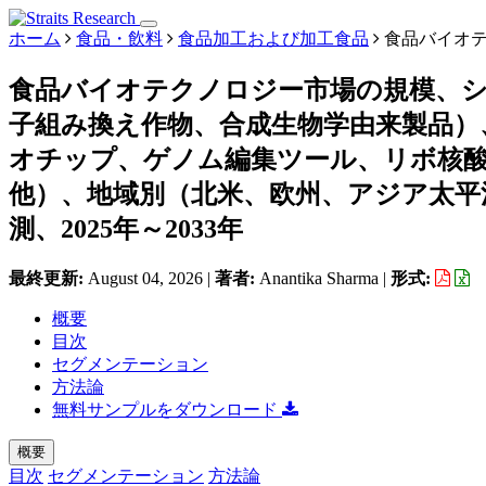
ホーム
食品・飲料
食品加工および加工食品
食品バイオテ
食品バイオテクノロジー市場の規模、
子組み換え作物、合成生物学由来製品）
オチップ、ゲノム編集ツール、リボ核酸
他）、地域別（北米、欧州、アジア太平
測、2025年～2033年
最終更新:
August 04, 2026
|
著者:
Anantika Sharma
|
形式:
概要
目次
セグメンテーション
方法論
無料サンプルをダウンロード
概要
目次
セグメンテーション
方法論