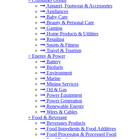
+
Consumer Goods
Apparel, Footwear & Accessories
Appliances
Baby Care
Beauty & Personal Care
Gaming
Home Products & Utilities
Retailing
Sports & Fitness
Travel & Tourism
+
Energy & Power
Battery
Biofuels
Environment
Marine
Mining Services
Oil & Gas
Power Equipment
Power Generation
Renewable Energy
Wires & Cables
+
Food & Beverage
Beverages Products
Food Ingredients & Food Additives
Food Processing & Processed Food