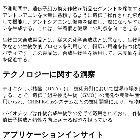
予測期間中、遺伝子組み換え作物が製品セグメントを席巻す
アントシアニンを大量に蓄積するように遺伝子操作された紫
して機能し、アントシアニンは健康を促進し、癌になりやす
ンを生成する。これは、栄養価と健康上の利点を向上させる
生物由来合成製品とは、従来の化学合成法とは異なり、生物
学などの生物学的プロセスを利用して、幅広い用途を持つ化
パティです。この製品は、合成生物学を活用して、栄養価を
を促進する。
テクノロジーに関する洞察
デオキシリボ核酸（DNA）は、技術分野において世界市場を
することで、遺伝子組み換え生物（GMO）の開発や農業生
用いられ、CRISPR/Casシステムなどの技術開発により、
バイオチップは作物合成生物学の分野で応用されており、作
遺伝子構成と特性を向上させる役割を担っている。
アプリケーションインサイト