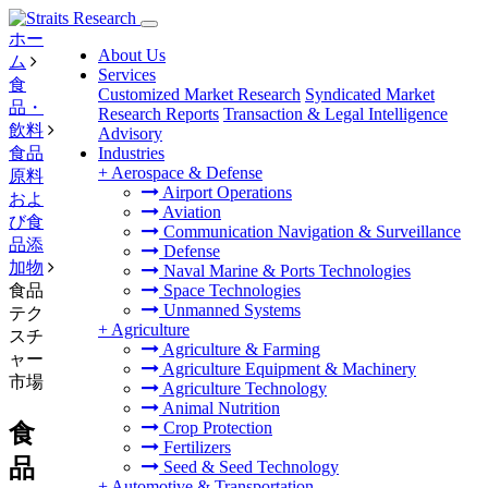
ホー
About Us
ム
Services
食
Customized Market Research
Syndicated Market
品・
Research Reports
Transaction & Legal Intelligence
飲料
Advisory
食品
Industries
+
Aerospace & Defense
原料
Airport Operations
およ
Aviation
び食
Communication Navigation & Surveillance
品添
Defense
加物
Naval Marine & Ports Technologies
食品
Space Technologies
Unmanned Systems
テク
+
Agriculture
スチ
Agriculture & Farming
ャー
Agriculture Equipment & Machinery
市場
Agriculture Technology
Animal Nutrition
Crop Protection
食
Fertilizers
品
Seed & Seed Technology
+
Automotive & Transportation