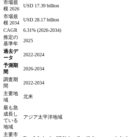
市場規
USD 17.39 billion
模 2026
市場規
USD 28.17 billion
模 2034
CAGR
6.31% (2026-2034)
推定の
2025
基準年
過去デ
2022-2024
ータ
予測期
2026-2034
間
調査期
2022-2034
間
主要地
北米
域
最も急
成長し
アジア太平洋地域
ている
地域
主要市