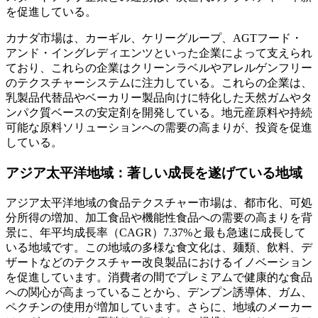
を促進している。
カナダ市場は、カーギル、ケリーグループ、AGTフード・
アンド・イングレディエンツといった企業によって支えられ
ており、これらの企業はクリーンラベルやアレルゲンフリー
のテクスチャーシステムに注力している。これらの企業は、
乳製品代替品やベーカリー製品向けに特化した天然ガムやタ
ンパク質ベースの安定剤を開発している。地元産原料や持続
可能な原料ソリューションへの需要の高まりが、投資を促進
している。
アジア太平洋地域：著しい成長を遂げている地域
アジア太平洋地域の食品テクスチャー市場は、都市化、可処
分所得の増加、加工食品や機能性食品への需要の高まりを背
景に、年平均成長率（CAGR）7.37%と最も急速に成長して
いる地域です。この地域の多様な食文化は、麺類、飲料、デ
ザートなどのテクスチャー改良製品におけるイノベーション
を促進しています。消費者の間でプレミアムで健康的な食品
への関心が高まっていることから、デンプン誘導体、ガム、
ペクチンの使用が増加しています。さらに、地域のメーカー