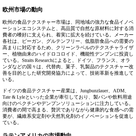
欧州市場の動向
欧州の食品テクスチャー市場は、同地域の強力な食品イノベ
ーションエコシステムと、高品質で自然な原材料に対する消
費者の嗜好に支えられ、着実に拡大を続けている。メーカー
各社は、ビーガン、グルテンフリー、低脂肪食品への需要の
高まりに対応するため、クリーンラベルのテクスチャライザ
ー、植物由来のハイドロコロイド、機能性デンプンに投資し
ている。Straits Researchによると、ドイツ、フランス、オラ
ンダなどの国々は、代替肉、菓子、乳製品のテクスチャー改
善を目的とした研究開発協力によって、技術革新を推進して
いる。
ドイツの食品テクスチャー産業は、Jungbunzlauer、ADM、
Tate & Lyleといった企業が牽引しており、製パンや飲料用途
向けのペクチンやデンプンソリューションに注力している。
消費者の間で高まる、贅沢でありながら健康的な食感への需
要が、繊維系安定剤や天然乳化剤のイノベーションを促進し
ている。
ラテンアメリカの市場動向