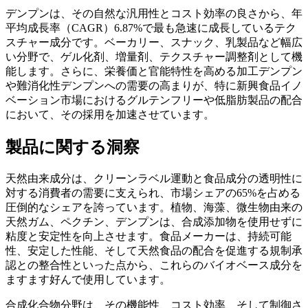
デンプンは、その自然な汎用性とコスト効率の良さから、年
平均成長率（CAGR）6.87%で最も急速に成長しているテク
スチャー成分です。ベーカリー、スナック、乳製品など幅広
い分野で、ゲル化剤、増量剤、テクスチャー調整剤として機
能します。さらに、栄養価と官能特性を高める加工デンプン
や難消化性デンプンへの需要の高まりが、特に新興食品イノ
ベーション市場におけるグルテンフリーや低脂肪製品の配合
において、その採用を加速させています。
製品に関する洞察
天然由来成分は、クリーンラベル運動と食品成分の透明性に
対する消費者の需要に支えられ、市場シェアの65%を占める
圧倒的なシェアを誇っています。植物、海藻、微生物由来の
天然ガム、ペクチン、デンプンは、合成添加物を使用せずに
粘度と安定性を向上させます。食品メーカーは、持続可能
性、安定した性能、そして天然食品の配合を促進する規制承
認との整合性といった点から、これらのバイオベース成分を
ますます好んで使用しています。
合成化合物分野は、その機能性、コスト効率、そして制御さ