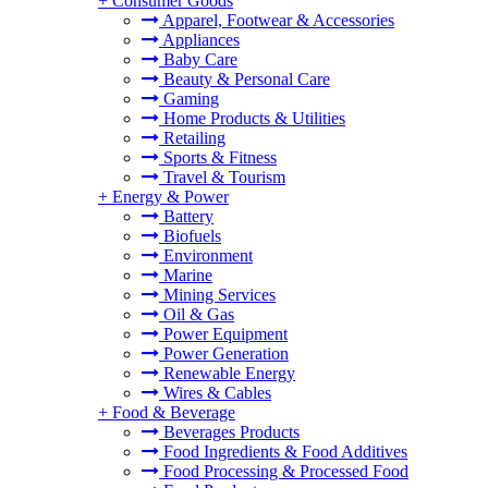
+
Consumer Goods
Apparel, Footwear & Accessories
Appliances
Baby Care
Beauty & Personal Care
Gaming
Home Products & Utilities
Retailing
Sports & Fitness
Travel & Tourism
+
Energy & Power
Battery
Biofuels
Environment
Marine
Mining Services
Oil & Gas
Power Equipment
Power Generation
Renewable Energy
Wires & Cables
+
Food & Beverage
Beverages Products
Food Ingredients & Food Additives
Food Processing & Processed Food