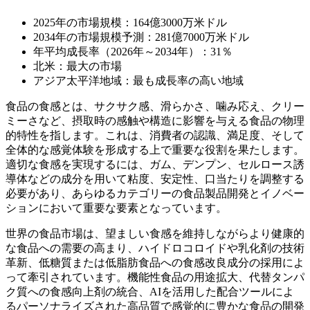
2025年の市場規模：164億3000万米ドル
2034年の市場規模予測：281億7000万米ドル
年平均成長率（2026年～2034年）：31％
北米：最大の市場
アジア太平洋地域：最も成長率の高い地域
食品の食感とは、サクサク感、滑らかさ、噛み応え、クリー
ミーさなど、摂取時の感触や構造に影響を与える食品の物理
的特性を指します。これは、消費者の認識、満足度、そして
全体的な感覚体験を形成する上で重要な役割を果たします。
適切な食感を実現するには、ガム、デンプン、セルロース誘
導体などの成分を用いて粘度、安定性、口当たりを調整する
必要があり、あらゆるカテゴリーの食品製品開発とイノベー
ションにおいて重要な要素となっています。
世界の食品市場は、望ましい食感を維持しながらより健康的
な食品への需要の高まり、ハイドロコロイドや乳化剤の技術
革新、低糖質または低脂肪食品への食感改良成分の採用によ
って牽引されています。機能性食品の用途拡大、代替タンパ
ク質への食感向上剤の統合、AIを活用した配合ツールによ
るパーソナライズされた高品質で感覚的に豊かな食品の開発