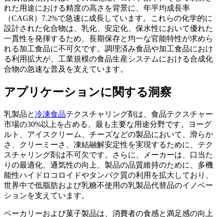
れた用途における精度の高さを背景に、年平均成長率
（CAGR）7.2%で急速に成長しています。これらの化学的に
設計された化合物は、乳化、安定化、保水性において優れた
一貫性を発揮するため、長期保存と均一な官能特性が求めら
れる加工食品に不可欠です。調理済み食品や加工食品におけ
る利用拡大が、工業規模の食品生産システムにおける合成化
合物の急速な普及を支えています。
アプリケーションに関する洞察
乳製品と
冷凍食品
テクスチャリング剤は、食品テクスチャー
市場の30%以上を占める、最も主要な用途分野です。ヨーグ
ルト、アイスクリーム、チーズなどの製品において、滑らか
さ、クリーミーさ、凍結融解安定性を実現するために、テク
スチャリング剤は不可欠です。さらに、メーカーは、口当た
りの最適化、通気性の向上、製品の品質維持のために、多機
能性ハイドロコロイドやタンパク質の利用を拡大しており、
世界中で低脂肪および乳糖不使用の乳製品代替品のイノベー
ションを支えています。
ベーカリーおよび菓子製品は、消費者の食感と満足感の向上