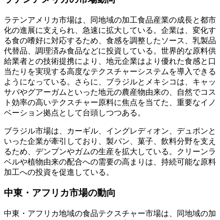
ラテンアメリカ市場は、同地域の加工食品産業の成長と都市
化の進展に支えられ、急速に拡大している。企業は、変化す
る食の嗜好に対応するため、食感を調整したソース、乳製品
代替品、調理済み食品などに投資している。世界的な原料供
給業者との技術提携により、地元企業はより優れた食感と口
当たりを実現する高度なテクスチャーシステムを導入できる
ようになっている。さらに、ブラジルとメキシコは、キャッ
サバやグアーガムといった地元の農産物由来の、自然でコス
ト効率の高いテクスチャー原料に焦点を当てた、重要なイノ
ベーション拠点として台頭しつつある。
ブラジル市場は、カーギル、イングレディオン、デュポンと
いった企業が牽引しており、製パン、菓子、飲料分野を支え
るため、デンプンやガムの生産を拡大している。クリーンラ
ベルや植物由来の配合への需要の高まりは、持続可能な原料
加工への投資を促進している。
中東・アフリカ市場の動向
中東・アフリカ地域の食品テクスチャー市場は、同地域の加