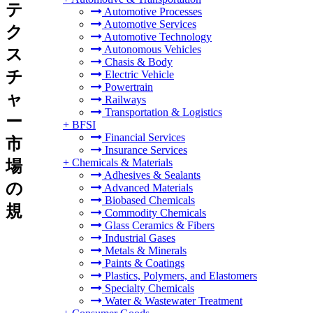
テ
Automotive Processes
Automotive Services
ク
Automotive Technology
Autonomous Vehicles
ス
Chasis & Body
チ
Electric Vehicle
Powertrain
ャ
Railways
Transportation & Logistics
ー
+
BFSI
Financial Services
市
Insurance Services
+
Chemicals & Materials
場
Adhesives & Sealants
の
Advanced Materials
Biobased Chemicals
規
Commodity Chemicals
Glass Ceramics & Fibers
Industrial Gases
Metals & Minerals
Paints & Coatings
Plastics, Polymers, and Elastomers
Specialty Chemicals
Water & Wastewater Treatment