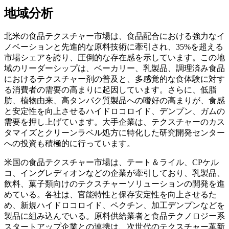
地域分析
北米の食品テクスチャー市場は、食品配合における強力なイ
ノベーションと先進的な原料技術に牽引され、35%を超える
市場シェアを誇り、圧倒的な存在感を示しています。この地
域のリーダーシップは、ベーカリー、乳製品、調理済み食品
におけるテクスチャー剤の普及と、多感覚的な食体験に対す
る消費者の需要の高まりに起因しています。さらに、低脂
肪、植物由来、高タンパク質製品への嗜好の高まりが、食感
と安定性を向上させるハイドロコロイド、デンプン、ガムの
需要を押し上げています。大手企業は、テクスチャーのカス
タマイズとクリーンラベル処方に特化した研究開発センター
への投資も積極的に行っています。
米国の食品テクスチャー市場は、テート＆ライル、CPケル
コ、イングレディオンなどの企業が牽引しており、乳製品、
飲料、菓子類向けのテクスチャーソリューションの開発を進
めている。各社は、官能特性と保存安定性を向上させるた
め、新規ハイドロコロイド、ペクチン、加工デンプンなどを
製品に組み込んでいる。原料供給業者と食品テクノロジー系
スタートアップ企業との連携は、次世代のテクスチャー革新