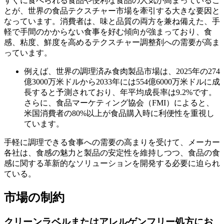
すぐに食べられる食品や便利な食品の人気が高まっているこ
とが、世界の食品テクスチャー市場を牽引する大きな要因と
なっています。消費者は、味と品質の両方を兼ね備えた、手
軽で手間のかからない食事を好む傾向が強まっており、食
感、粘度、鮮度を高めるテクスチャー調整剤への需要が高ま
っています。
例えば、世界の調理済み食肉製品市場は、2025年の274
億3000万米ドルから2033年には554億6000万米ドルに成
長すると予測されており、年平均成長率は9.2%です。
さらに、食品マーケティング協会（FMI）によると、
米国消費者の80%以上が食品購入時に利便性を重視し
ています。
手軽に調理できる食事への需要の高まりを受けて、メーカー
各社は、食感の魅力と製品の安定性を維持しつつ、食品の食
感に関する革新的なソリューションを開発する必要に迫られ
ている。
市場の制約
クリーンラベルまたはアレルゲンフリー処方にお