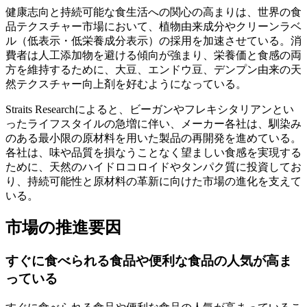
健康志向と持続可能な食生活への関心の高まりは、世界の食
品テクスチャー市場において、植物由来成分やクリーンラベ
ル（低表示・低栄養成分表示）の採用を加速させている。消
費者は人工添加物を避ける傾向が強まり、栄養価と食感の両
方を維持するために、大豆、エンドウ豆、デンプン由来の天
然テクスチャー向上剤を好​​むようになっている。
Straits Researchによると、ビーガンやフレキシタリアンとい
ったライフスタイルの急増に伴い、メーカー各社は、馴染み
のある最小限の原材料を用いた製品の再開発を進めている。
各社は、味や品質を損なうことなく望ましい食感を実現する
ために、天然のハイドロコロイドやタンパク質に投資してお
り、持続可能性と原材料の革新に向けた市場の進化を支えて
いる。
市場の推進要因
すぐに食べられる食品や便利な食品の人気が高ま
っている