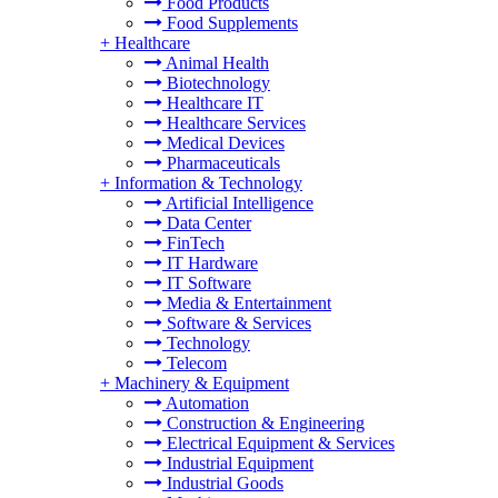
Food Products
Food Supplements
+
Healthcare
Animal Health
Biotechnology
Healthcare IT
Healthcare Services
Medical Devices
Pharmaceuticals
+
Information & Technology
Artificial Intelligence
Data Center
FinTech
IT Hardware
IT Software
Media & Entertainment
Software & Services
Technology
Telecom
+
Machinery & Equipment
Automation
Construction & Engineering
Electrical Equipment & Services
Industrial Equipment
Industrial Goods