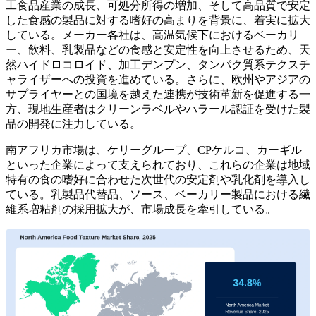
工食品産業の成長、可処分所得の増加、そして高品質で安定
した食感の製品に対する嗜好の高まりを背景に、着実に拡大
している。メーカー各社は、高温気候下におけるベーカリ
ー、飲料、乳製品などの食感と安定性を向上させるため、天
然ハイドロコロイド、加工デンプン、タンパク質系テクスチ
ャライザーへの投資を進めている。さらに、欧州やアジアの
サプライヤーとの国境を越えた連携が技術革新を促進する一
方、現地生産者はクリーンラベルやハラール認証を受けた製
品の開発に注力している。
南アフリカ市場は、ケリーグループ、CPケルコ、カーギル
といった企業によって支えられており、これらの企業は地域
特有の食の嗜好に合わせた次世代の安定剤や乳化剤を導入し
ている。乳製品代替品、ソース、ベーカリー製品における繊
維系増粘剤の採用拡大が、市場成長を牽引している。