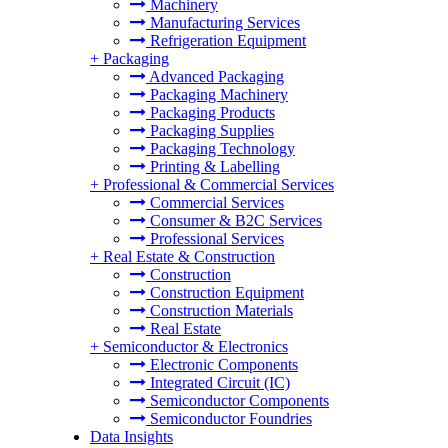
Machinery
Manufacturing Services
Refrigeration Equipment
+
Packaging
Advanced Packaging
Packaging Machinery
Packaging Products
Packaging Supplies
Packaging Technology
Printing & Labelling
+
Professional & Commercial Services
Commercial Services
Consumer & B2C Services
Professional Services
+
Real Estate & Construction
Construction
Construction Equipment
Construction Materials
Real Estate
+
Semiconductor & Electronics
Electronic Components
Integrated Circuit (IC)
Semiconductor Components
Semiconductor Foundries
Data Insights