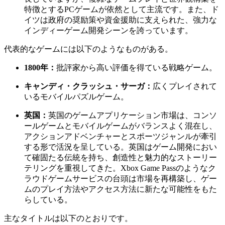
特徴とするPCゲームが依然として主流です。また、ド
イツは政府の奨励策や資金援助に支えられた、強力な
インディーゲーム開発シーンを誇っています。
代表的なゲームには以下のようなものがある。
1800年：
批評家から高い評価を得ている戦略ゲーム。
キャンディ・クラッシュ・サーガ：
広くプレイされて
いるモバイルパズルゲーム。
英国：
英国のゲームアプリケーション市場は、コンソ
ールゲームとモバイルゲームがバランスよく混在し、
アクションアドベンチャーとスポーツジャンルが牽引
する形で活況を呈している。英国はゲーム開発におい
て確固たる伝統を持ち、創造性と魅力的なストーリー
テリングを重視してきた。Xbox Game Passのようなク
ラウドゲームサービスの台頭は市場を再構築し、ゲー
ムのプレイ方法やアクセス方法に新たな可能性をもた
らしている。
主なタイトルは以下のとおりです。