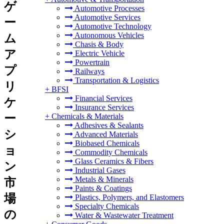
ゲ
Automotive Processes
Automotive Services
ー
Automotive Technology
Autonomous Vehicles
ム
Chasis & Body
ア
Electric Vehicle
Powertrain
プ
Railways
Transportation & Logistics
リ
+
BFSI
Financial Services
ケ
Insurance Services
ー
+
Chemicals & Materials
Adhesives & Sealants
シ
Advanced Materials
Biobased Chemicals
ョ
Commodity Chemicals
Glass Ceramics & Fibers
ン
Industrial Gases
Metals & Minerals
市
Paints & Coatings
場
Plastics, Polymers, and Elastomers
Specialty Chemicals
の
Water & Wastewater Treatment