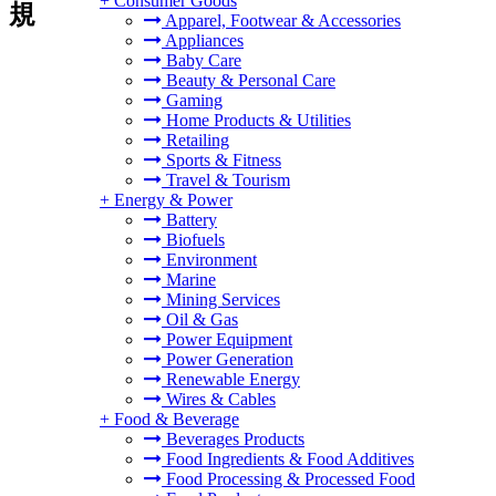
+
Consumer Goods
規
Apparel, Footwear & Accessories
Appliances
Baby Care
Beauty & Personal Care
Gaming
Home Products & Utilities
Retailing
Sports & Fitness
Travel & Tourism
+
Energy & Power
Battery
Biofuels
Environment
Marine
Mining Services
Oil & Gas
Power Equipment
Power Generation
Renewable Energy
Wires & Cables
+
Food & Beverage
Beverages Products
Food Ingredients & Food Additives
Food Processing & Processed Food