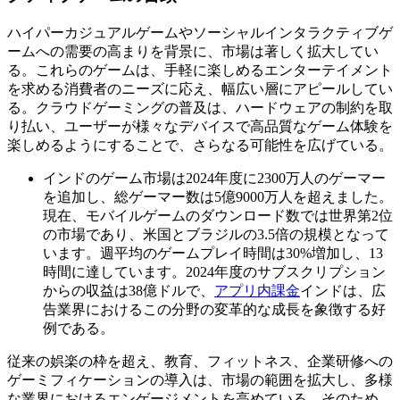
ハイパーカジュアルゲームやソーシャルインタラクティブゲ
ームへの需要の高まりを背景に、市場は著しく拡大してい
る。これらのゲームは、手軽に楽しめるエンターテイメント
を求める消費者のニーズに応え、幅広い層にアピールしてい
る。クラウドゲーミングの普及は、ハードウェアの制約を取
り払い、ユーザーが様々なデバイスで高品質なゲーム体験を
楽しめるようにすることで、さらなる可能性を広げている。
インドのゲーム市場は2024年度に2300万人のゲーマー
を追加し、総ゲーマー数は5億9000万人を超えました。
現在、モバイルゲームのダウンロード数では世界第2位
の市場であり、米国とブラジルの3.5倍の規模となって
います。週平均のゲームプレイ時間は30%増加し、13
時間に達しています。2024年度のサブスクリプション
からの収益は38億ドルで、
アプリ内課金
インドは、広
告業界におけるこの分野の変革的な成長を象徴する好
例である。
従来の娯楽の枠を超え、教育、フィットネス、企業研修への
ゲーミフィケーションの導入は、市場の範囲を拡大し、多様
な業界におけるエンゲージメントを高めている。そのため、