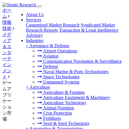
ホー
About Us
ム
Services
情報
Customized Market Research
Syndicated Market
技術
Research Reports
Transaction & Legal Intelligence
メデ
Advisory
ィア
Industries
+
Aerospace & Defense
＆エ
Airport Operations
ンタ
Aviation
ーテ
Communication Navigation & Surveillance
イン
Defense
メン
Naval Marine & Ports Technologies
ト
Space Technologies
Unmanned Systems
ゲー
+
Agriculture
ムア
Agriculture & Farming
プリ
Agriculture Equipment & Machinery
ケー
Agriculture Technology
ショ
Animal Nutrition
ン市
Crop Protection
Fertilizers
場
Seed & Seed Technology
+
Automotive & Transportation