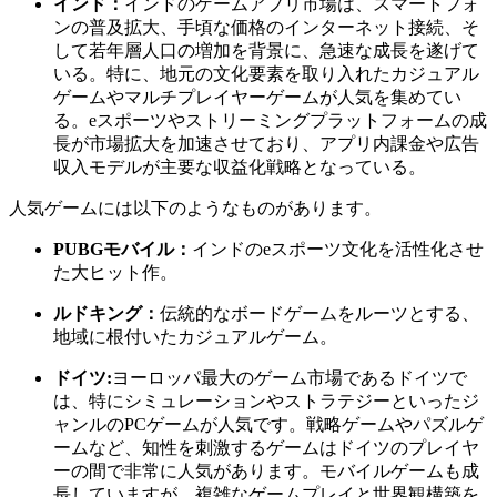
インド：
インドのゲームアプリ市場は、スマートフォ
ンの普及拡大、手頃な価格のインターネット接続、そ
して若年層人口の増加を背景に、急速な成長を遂げて
いる。特に、地元の文化要素を取り入れたカジュアル
ゲームやマルチプレイヤーゲームが人気を集めてい
る。eスポーツやストリーミングプラットフォームの成
長が市場拡大を加速させており、アプリ内課金や広告
収入モデルが主要な収益化戦略となっている。
人気ゲームには以下のようなものがあります。
PUBGモバイル：
インドのeスポーツ文化を活性化させ
た大ヒット作。
ルドキング：
伝統的なボードゲームをルーツとする、
地域に根付いたカジュアルゲーム。
ドイツ:
ヨーロッパ最大のゲーム市場であるドイツで
は、特にシミュレーションやストラテジーといったジ
ャンルのPCゲームが人気です。戦略ゲームやパズルゲ
ームなど、知性を刺激するゲームはドイツのプレイヤ
ーの間で非常に人気があります。モバイルゲームも成
長していますが、複雑なゲームプレイと世界観構築を