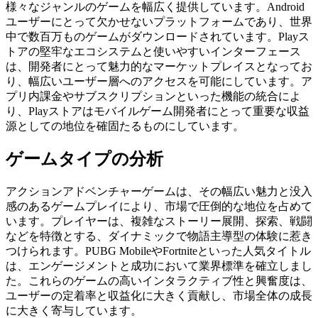
様々なジャンルのゲームを幅広く提供しています。Android
ユーザーにとって欠かせないプラットフォームであり、世界
中で数百万ものゲームがダウンロードされています。Playス
トアの堅牢なエコシステムと使いやすいインターフェース
は、開発者にとって魅力的なマーケットプレイスとなってお
り、幅広いユーザー層へのアクセスを可能にしています。ア
プリ内課金やサブスクリプションといった機能の統合によ
り、Playストアはモバイルゲーム開発者にとって重要な収益
源としての地位を確固たるものにしています。
ゲームタイプの分析
アクションアドベンチャーゲームは、その幅広い魅力と没入
感のあるゲームプレイにより、市場で圧倒的な地位を占めて
います。プレイヤーは、複雑なストーリー展開、探索、戦闘
などを特徴とする、ダイナミックで物語主導型の体験に惹き
つけられます。PUBG MobileやFortniteといった人気タイトル
は、エンゲージメントと成功において業界標準を確立しまし
た。これらのゲームの高いインタラクティブ性と興奮度は、
ユーザーの定着率と収益化に大きく貢献し、市場全体の成長
に大きく寄与しています。