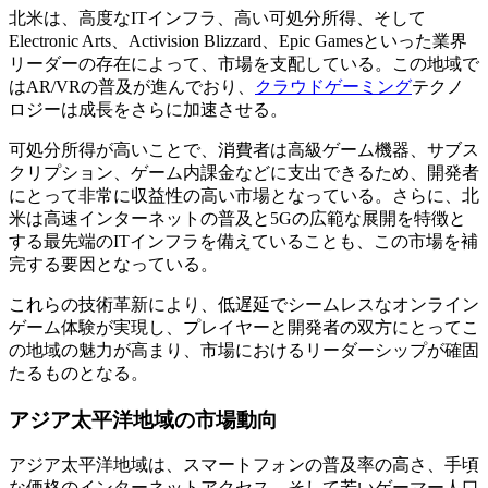
北米は、高度なITインフラ、高い可処分所得、そして
Electronic Arts、Activision Blizzard、Epic Gamesといった業界
リーダーの存在によって、市場を支配している。この地域で
はAR/VRの普及が進んでおり、
クラウドゲーミング
テクノ
ロジーは成長をさらに加速させる。
可処分所得が高いことで、消費者は高級ゲーム機器、サブス
クリプション、ゲーム内課金などに支出できるため、開発者
にとって非常に収益性の高い市場となっている。さらに、北
米は高速インターネットの普及と5Gの広範な展開を特徴と
する最先端のITインフラを備えていることも、この市場を補
完する要因となっている。
これらの技術革新により、低遅延でシームレスなオンライン
ゲーム体験が実現し、プレイヤーと開発者の双方にとってこ
の地域の魅力が高まり、市場におけるリーダーシップが確固
たるものとなる。
アジア太平洋地域の市場動向
アジア太平洋地域は、スマートフォンの普及率の高さ、手頃
な価格のインターネットアクセス、そして若いゲーマー人口