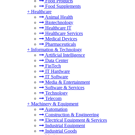
Food Products
Food Supplements
+
Healthcare
Animal Health
Biotechnology
Healthcare IT
Healthcare Services
Medical Devices
Pharmaceuticals
+
Information & Technology
Artificial Intelligence
Data Center
FinTech
IT Hardware
IT Software
Media & Entertainment
Software & Services
Technology
Telecom
+
Machinery & Equipment
Automation
Construction & Engineering
Electrical Equipment & Services
Industrial Equipment
Industrial Goods