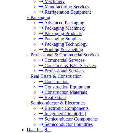
Machinery
Manufacturing Services
Refrigeration Equipment
+
Packaging
Advanced Packaging
Packaging Machinery
Packaging Products
Packaging Supplies
Packaging Technology
Printing & Labelling
+
Professional & Commercial Services
Commercial Services
Consumer & B2C Services
Professional Services
+
Real Estate & Construction
Construction
Construction Equipment
Construction Materials
Real Estate
+
Semiconductor & Electronics
Electronic Components
Integrated Circuit (IC)
Semiconductor Components
Semiconductor Foundries
Data Insights