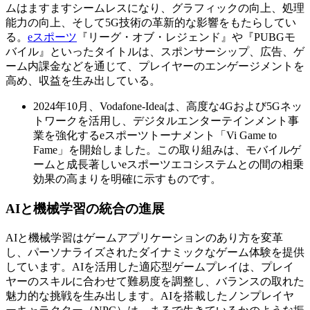
ムはますますシームレスになり、グラフィックの向上、処理
能力の向上、そして5G技術の革新的な影響をもたらしてい
る。
eスポーツ
『リーグ・オブ・レジェンド』や『PUBGモ
バイル』といったタイトルは、スポンサーシップ、広告、ゲ
ーム内課金などを通じて、プレイヤーのエンゲージメントを
高め、収益を生み出している。
2024年10月、Vodafone-Ideaは、高度な4Gおよび5Gネッ
トワ​​ークを活用し、デジタルエンターテインメント事
業を強化するeスポーツトーナメント「Vi Game to
Fame」を開始しました。この取り組みは、モバイルゲ
ームと成長著しいeスポーツエコシステムとの間の相乗
効果の高まりを明確に示すものです。
AIと機械学習の統合の進展
AIと機械学習はゲームアプリケーションのあり方を変革
し、パーソナライズされたダイナミックなゲーム体験を提供
しています。AIを活用した適応型ゲームプレイは、プレイ
ヤーのスキルに合わせて難易度を調整し、バランスの取れた
魅力的な挑戦を生み出します。AIを搭載したノンプレイヤ