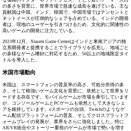
の多さを背景に、世界市場で急速な成長を遂げている。主な
貢献国は中国、インド、韓国で、中国市場ではテンセントと
ネットイースが圧倒的なシェアを占めている。インドの開発
者は、現地のユーザーを引きつけるため、文化的に関連性の
高いゲームの開発に注力している。
2023年12月、Xiaomi Game Centerはインドと東南アジアの独
立系開発者と提携することでライブラリを拡充し、地域ごと
の多様なゲーム嗜好に対応するため、50以上の地域限定タイ
トルを導入した。
米国市場動向
米国は、スマートフォンの普及率の高さ、可処分所得の多
さ、そして根強いゲーム文化を背景に、依然として世界をリ
ードする存在です。モバイルゲームが市場を牽引しています
が、コンソールゲームとPCゲームも依然として大きなシェ
アを維持しています。eスポーツの台頭、Twitchのようなゲ
ーム配信プラットフォームの普及、そしてクロスプラットフ
ォームプレイの発展が、業界をさらに強化しました。特に
AR/VR統合やストーリー重視のゲームが市場で勢いを増す