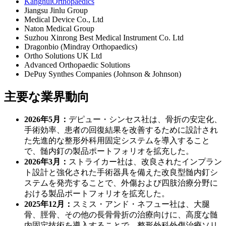
KanghuiOrthopaedics
Jiangsu Jinlu Group
Medical Device Co., Ltd
Naton Medical Group
Suzhou Xinrong Best Medical Instrument Co. Ltd
Dragonbio (Mindray Orthopaedics)
Ortho Solutions UK Ltd
Advanced Orthopaedic Solutions
DePuy Synthes Companies (Johnson & Johnson)
主要な業界動向
2026年5月：
デピュー・シンセス社は、骨折の安定化、
手術効率、患者の回復結果を改善するために設計され
た先進的な整形外科用固定システムを導入すること
で、髄内釘の製品ポートフォリオを拡充した。
2026年3月：
ストライカー社は、改良されたインプラン
ト設計と強化された手術器具を備えた改良型髄内釘シ
ステムを発売することで、外傷および四肢治療分野に
おける製品ポートフォリオを拡充した。
2025年12月：
スミス・アンド・ネフュー社は、大腿
骨、脛骨、その他の長骨骨折の治療向けに、高度な髄
内固定技術を導入することで、整形外科外傷治療ソリ