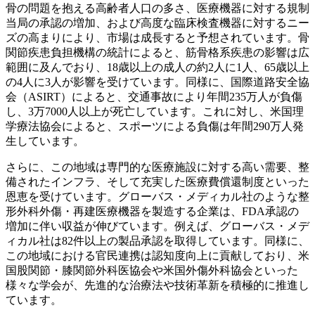
骨の問題を抱える高齢者人口の多さ、医療機器に対する規制
当局の承認の増加、および高度な臨床検査機器に対するニー
ズの高まりにより、市場は成長すると予想されています。骨
関節疾患負担機構の統計によると、筋骨格系疾患の影響は広
範囲に及んでおり、18歳以上の成人の約2人に1人、65歳以上
の4人に3人が影響を受けています。同様に、国際道路安全協
会（ASIRT）によると、交通事故により年間235万人が負傷
し、3万7000人以上が死亡しています。これに対し、米国理
学療法協会によると、スポーツによる負傷は年間290万人発
生しています。
さらに、この地域は専門的な医療施設に対する高い需要、整
備されたインフラ、そして充実した医療費償還制度といった
恩恵を受けています。グローバス・メディカル社のような整
形外科外傷・再建医療機器を製造する企業は、FDA承認の
増加に伴い収益が伸びています。例えば、グローバス・メデ
ィカル社は82件以上の製品承認を取得しています。同様に、
この地域における官民連携は認知度向上に貢献しており、米
国股関節・膝関節外科医協会や米国外傷外科協会といった
様々な学会が、先進的な治療法や技術革新を積極的に推進し
ています。