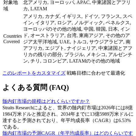
対象地
北アメリカ, ヨーロッパ, APAC, 中東諸国とアフリ
域
カ, LATAM
アメリカ, カナダ, イギリス, ドイツ, フランス, スペ
イン, イタリア, ロシア, ノルディック, ベネルクス,
ヨーロッパのその他の地域, 中国, 韓国, 日本, イン
ド, オーストラリア, 台湾, 東南アジア, その他のア
Countries
Covered
ジア太平洋地域, UAE, トルコ, サウジアラビア, 南
アフリカ, エジプト, ナイジェリア, 中東諸国とアフ
リカの残りの部分, ブラジル, メキシコ, アルゼンチ
ン, チリ, コロンビア, LATAMのその他の地域
このレポートをカスタマイズ
戦略目標に合わせて最適化
よくある質問 (FAQ)
髄内釘市場の規模はどれくらいですか？
Straits Researchによると、世界の髄内釘市場は2026年には8億
1984万米ドルと推定され、2034年までに13億5989万米ドルに
達すると予測されており、年平均成長率（CAGR）は6.53%
である。
髄内釘市場の予測CAGR（年平均成長率）はどのくらいです