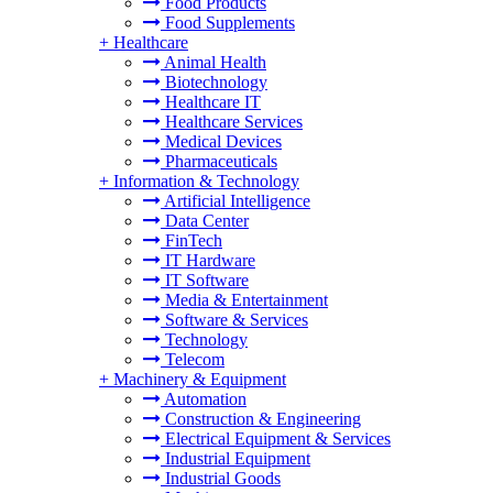
Food Products
Food Supplements
+
Healthcare
Animal Health
Biotechnology
Healthcare IT
Healthcare Services
Medical Devices
Pharmaceuticals
+
Information & Technology
Artificial Intelligence
Data Center
FinTech
IT Hardware
IT Software
Media & Entertainment
Software & Services
Technology
Telecom
+
Machinery & Equipment
Automation
Construction & Engineering
Electrical Equipment & Services
Industrial Equipment
Industrial Goods