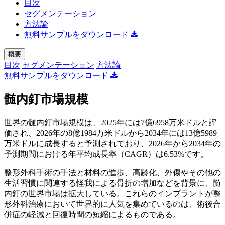
目次
セグメンテーション
方法論
無料サンプルをダウンロード
概要
目次
セグメンテーション
方法論
無料サンプルをダウンロード
髄内釘市場規模
世界の髄内釘市場規模は、2025年には7億6958万米ドルと評
価され、2026年の8億1984万米ドルから2034年には13億5989
万米ドルに成長すると予測されており、2026年から2034年の
予測期間における年平均成長率（CAGR）は6.53%です。
整形外科手術の手法と材料の進歩、高齢化、外傷やその他の
生活習慣に関連する怪我による骨折の増加などを背景に、髄
内釘の世界市場は拡大している。これらのインプラントが整
形外科治療において世界的に人気を集めているのは、術後合
併症の軽減と回復時間の短縮によるものである。