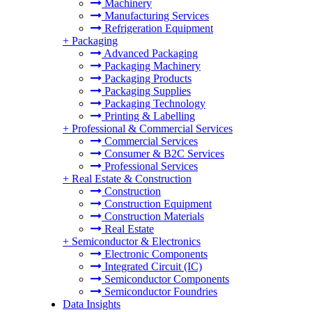
Machinery
Manufacturing Services
Refrigeration Equipment
+
Packaging
Advanced Packaging
Packaging Machinery
Packaging Products
Packaging Supplies
Packaging Technology
Printing & Labelling
+
Professional & Commercial Services
Commercial Services
Consumer & B2C Services
Professional Services
+
Real Estate & Construction
Construction
Construction Equipment
Construction Materials
Real Estate
+
Semiconductor & Electronics
Electronic Components
Integrated Circuit (IC)
Semiconductor Components
Semiconductor Foundries
Data Insights