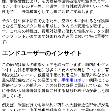
性、耐腐食性により、応力遮蔽や疲労破壊が軽減されます。
また、非アレルギー性、非磁性、非放射線透過性といった特
性を持ち、外部被覆なしでも骨に容易に接着します。
チタンは生体不活性であるため、空気や水に触れると保護膜
となる二酸化チタン層を形成し、体内での安定性を確保しま
す。これらの特性は、費用対効果と優れた性能からチタン製
インプラントがますます好まれる先進国において特に重要で
す。
エンドユーザーのインサイト
この病院は最大の市場シェアを誇っています。髄内釘セグメ
ントにおける市場支配には多くの要因が寄与しています。有
利な支払いルール、低侵襲手術の利用増加、整形外科などの
最先端設備などがその要因です。
手術用ロボット
病院による
医療インフラの拡充も、この分野の成長に貢献している。特
に外傷や大腿骨骨幹部骨折に対する整形外科手術が著しく増
加している。
例えば、米国だけでも年間約25万件の大腿骨近位部骨折が発
生しています。米国外傷外科協会によると、世界中で毎年