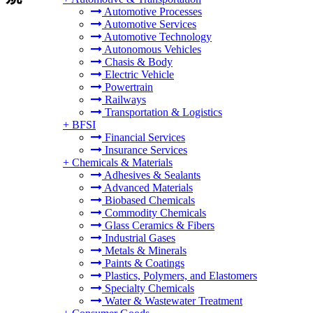
Automotive Processes
Automotive Services
Automotive Technology
Autonomous Vehicles
Chasis & Body
Electric Vehicle
Powertrain
Railways
Transportation & Logistics
+
BFSI
Financial Services
Insurance Services
+
Chemicals & Materials
Adhesives & Sealants
Advanced Materials
Biobased Chemicals
Commodity Chemicals
Glass Ceramics & Fibers
Industrial Gases
Metals & Minerals
Paints & Coatings
Plastics, Polymers, and Elastomers
Specialty Chemicals
Water & Wastewater Treatment