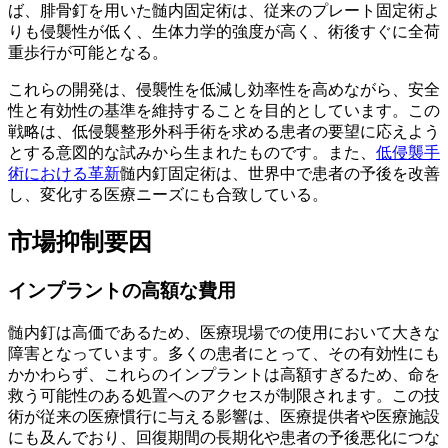
ば、腓骨釘を用いた髄内固定術は、従来のプレート固定術よ
りも侵襲性が低く、生体力学的強度が高く、術後すぐに全荷
重歩行が可能となる。
これらの開発は、侵襲性を低減し効率性を高めながら、安全
性と有効性の基準を維持することを目的としています。この
戦略は、低侵襲整形外科手術を求める患者の要望に応えよう
とする意図的な試みから生まれたものです。また、
低侵襲手
術における革新
髄内釘固定術は、世界中で患者の予後を改善
し、変化する医療ニーズにも合致している。
市場抑制要因
インプラントの高額な費用
髄内釘は高価であるため、医療現場での使用において大きな
障害となっています。多くの患者にとって、その有効性にも
かかわらず、これらのインプラントは高額すぎるため、命を
救う可能性のある処置へのアクセスが制限されます。この技
術が従来の医療慣行に与える影響は、医療提供者や医療施設
にも及んでおり、回復期間の長期化や患者の予後悪化につな