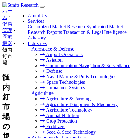
ホー
About Us
ム
Services
健康
Customized Market Research
Syndicated Market
管理
Research Reports
Transaction & Legal Intelligence
医療
Advisory
機器
Industries
+
Aerospace & Defense
髄内
Airport Operations
釘市
Aviation
場
Communication Navigation & Surveillance
Defense
髄
Naval Marine & Ports Technologies
Space Technologies
内
Unmanned Systems
+
Agriculture
釘
Agriculture & Farming
Agriculture Equipment & Machinery
市
Agriculture Technology
場
Animal Nutrition
Crop Protection
の
Fertilizers
Seed & Seed Technology
規
+
Automotive & Transportation