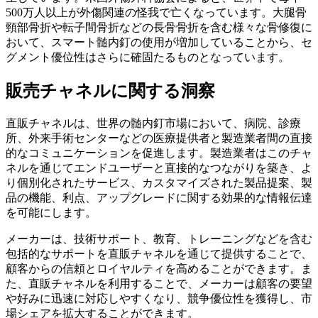
500万人以上が外傷関連の怪我で亡くなっています。大腿骨
頸部骨折や転子間骨折などの長骨骨折を含む様々な骨修復に
おいて、スマート髄内釘の使用が増加していることから、セ
グメント優位性はさらに確固たるものとなっています。
販売チャネルに関する洞察
直販チャネルは、世界の髄内釘市場において、病院、診療
所、外来手術センターなどの医療提供者と製造業者間の直接
的なコミュニケーションを促進します。製造業者はこのチャ
ネルを通じてエンドユーザーと直接的なつながりを築き、よ
り個別化されたサービス、カスタマイズされた製品提案、製
品の機能、利点、アップグレードに関する効果的な情報伝達
を可能にします。
メーカーは、技術サポート、教育、トレーニングなどを含む
包括的なサポートを直販チャネルを通じて提供することで、
顧客からの信頼とロイヤルティを高めることができます。ま
た、直販チャネルを利用することで、メーカーは顧客の要望
や好みに迅速に対応しやすくなり、競争優位性を獲得し、市
場シェアを拡大​​することができます。