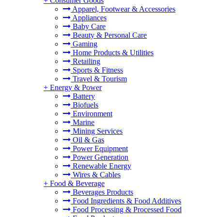
+
Consumer Goods
Apparel, Footwear & Accessories
Appliances
Baby Care
Beauty & Personal Care
Gaming
Home Products & Utilities
Retailing
Sports & Fitness
Travel & Tourism
+
Energy & Power
Battery
Biofuels
Environment
Marine
Mining Services
Oil & Gas
Power Equipment
Power Generation
Renewable Energy
Wires & Cables
+
Food & Beverage
Beverages Products
Food Ingredients & Food Additives
Food Processing & Processed Food