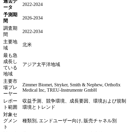
過去デ
2022-2024
ータ
予測期
2026-2034
間
調査期
2022-2034
間
主要地
北米
域
最も急
成長し
アジア太平洋地域
ている
地域
主要市
Zimmer Biomet, Stryker, Smith & Nephew, Orthofix
場プレ
Medical Inc, TREU-Instrumente GmbH
ーヤー
レポー
収益予測、競争環境、成長要因、環境および規制
ト範囲
環境とトレンド
対象セ
グメン
種類別, エンドユーザー向け, 販売チャネル別
ト