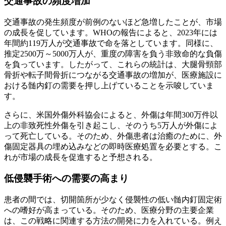
交通事故の頻度増加
交通事故の発生頻度が前例のないほど急増したことが、市場
の成長を促しています。WHOの報告によると、2023年には
年間約119万人が交通事故で命を落としています。同様に、
推定2500万～5000万人が、重度の障害を負う非致命的な負傷
を負っています。したがって、これらの統計は、大腿骨頸部
骨折や転子間骨折につながる交通事故の増加が、医療施設に
おける髄内釘の需要を押し上げていることを示唆していま
す。
さらに、米国外傷外科協会によると、外傷は年間300万件以
上の非致死性外傷を引き起こし、そのうち5万人が外傷によ
って死亡している。そのため、外傷患者は治癒のために、外
傷固定器具の埋め込みなどの即時医療処置を必要とする。こ
れが市場の成長を促進すると予想される。
低侵襲手術への需要の高まり
患者の間では、切開箇所が少なく侵襲性の低い髄内釘固定術
への嗜好が高まっている。そのため、医療分野の主要企業
は、この戦略に関連する方法の開発に力を入れている。例え