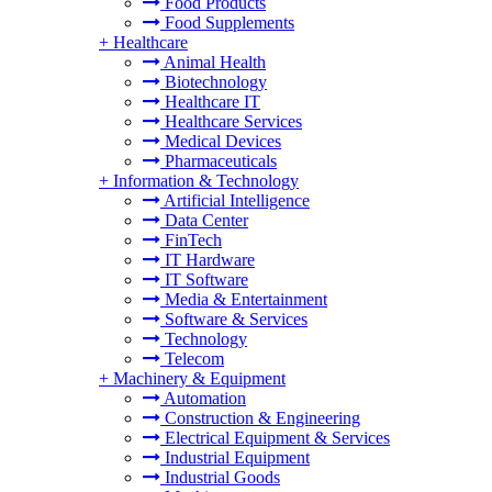
Food Products
Food Supplements
+
Healthcare
Animal Health
Biotechnology
Healthcare IT
Healthcare Services
Medical Devices
Pharmaceuticals
+
Information & Technology
Artificial Intelligence
Data Center
FinTech
IT Hardware
IT Software
Media & Entertainment
Software & Services
Technology
Telecom
+
Machinery & Equipment
Automation
Construction & Engineering
Electrical Equipment & Services
Industrial Equipment
Industrial Goods