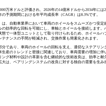
00万米ドルと評価され、2026年の14億米ドルから2034年には2
4年の予測期間における年平均成長率（CAGR）は8.3%です。
）は、自動車業界において車両のホイールをスムーズかつ安定
ルの効率的な回転を可能にし、車軸とホイールを接続します。
状態で一体型ユニットとして取り付けられるため、ホイールハ
ンテナンスの手間が軽減され、交換作業も簡素化されます。
部分であり、車両のホイールの回転を支え、適切なステアリン
車生産のトレンドと密接に関連しており、車両需要の増加に伴
リング材料や設計の革新を含む継続的な技術改良は、効率と耐
拡大は、ベアリングシステムの改良に対する独自の需要を生み