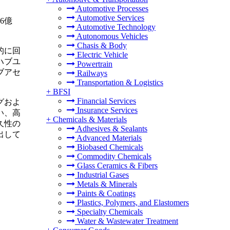
Automotive Processes
Automotive Services
6億
Automotive Technology
Autonomous Vehicles
Chasis & Body
的に回
Electric Vehicle
ハブユ
Powertrain
ブアセ
Railways
Transportation & Logistics
+
BFSI
Financial Services
グおよ
Insurance Services
い、高
+
Chemicals & Materials
久性の
Adhesives & Sealants
出して
Advanced Materials
Biobased Chemicals
Commodity Chemicals
Glass Ceramics & Fibers
Industrial Gases
Metals & Minerals
Paints & Coatings
Plastics, Polymers, and Elastomers
Specialty Chemicals
Water & Wastewater Treatment