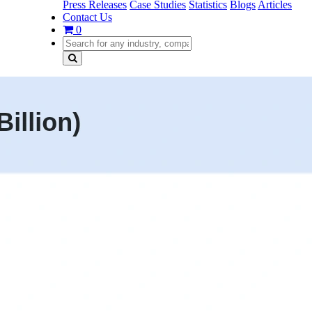
Press Releases
Case Studies
Statistics
Blogs
Articles
Contact Us
0