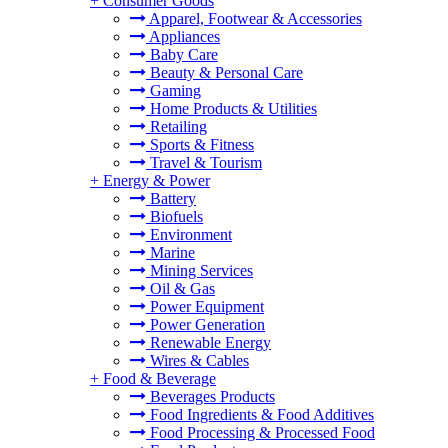
+
Consumer Goods
Apparel, Footwear & Accessories
Appliances
Baby Care
Beauty & Personal Care
Gaming
Home Products & Utilities
Retailing
Sports & Fitness
Travel & Tourism
+
Energy & Power
Battery
Biofuels
Environment
Marine
Mining Services
Oil & Gas
Power Equipment
Power Generation
Renewable Energy
Wires & Cables
+
Food & Beverage
Beverages Products
Food Ingredients & Food Additives
Food Processing & Processed Food