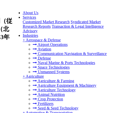
About Us
Services
（従
Customized Market Research
Syndicated Market
Research Reports
Transaction & Legal Intelligence
（北
Advisory
Industries
3年
+
Aerospace & Defense
Airport Operations
Aviation
Communication Navigation & Surveillance
Defense
Naval Marine & Ports Technologies
Space Technologies
Unmanned Systems
+
Agriculture
Agriculture & Farming
Agriculture Equipment & Machinery
Agriculture Technology
Animal Nutrition
Crop Protection
Fertilizers
Seed & Seed Technology
+
Automotive & Transportation