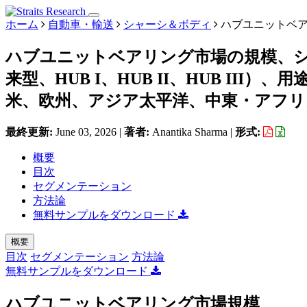
ホーム
自動車・輸送
シャーシ＆ボディ
ハブユニットベ
ハブユニットベアリング市場の規模、
来型、HUB I、HUB II、HUB II
米、欧州、アジア太平洋、中東・アフリカ
最終更新:
June 03, 2026
|
著者:
Anantika Sharma
|
形式:
概要
目次
セグメンテーション
方法論
無料サンプルをダウンロード
概要
目次
セグメンテーション
方法論
無料サンプルをダウンロード
ハブユニットベアリング市場規模