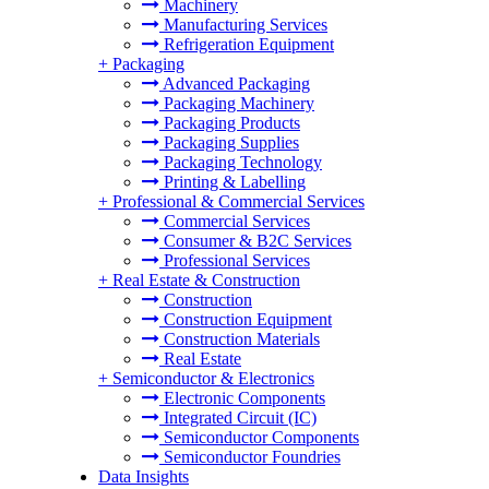
Machinery
Manufacturing Services
Refrigeration Equipment
+
Packaging
Advanced Packaging
Packaging Machinery
Packaging Products
Packaging Supplies
Packaging Technology
Printing & Labelling
+
Professional & Commercial Services
Commercial Services
Consumer & B2C Services
Professional Services
+
Real Estate & Construction
Construction
Construction Equipment
Construction Materials
Real Estate
+
Semiconductor & Electronics
Electronic Components
Integrated Circuit (IC)
Semiconductor Components
Semiconductor Foundries
Data Insights