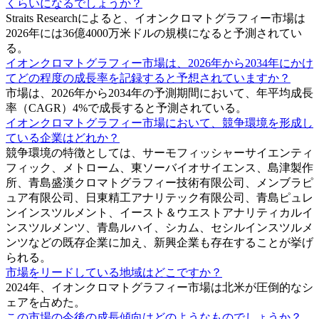
くらいになるでしょうか？
Straits Researchによると、イオンクロマトグラフィー市場は
2026年には36億4000万米ドルの規模になると予測されてい
る。
イオンクロマトグラフィー市場は、2026年から2034年にかけ
てどの程度の成長率を記録すると予想されていますか？
市場は、2026年から2034年の予測期間において、年平均成長
率（CAGR）4%で成長すると予測されている。
イオンクロマトグラフィー市場において、競争環境を形成し
ている企業はどれか？
競争環境の特徴としては、サーモフィッシャーサイエンティ
フィック、メトローム、東ソーバイオサイエンス、島津製作
所、青島盛漢クロマトグラフィー技術有限公司、メンブラピ
ュア有限公司、日東精工アナリテック有限公司、青島ピュレ
ンインスツルメント、イースト＆ウエストアナリティカルイ
ンスツルメンツ、青島ルハイ、シカム、セシルインスツルメ
ンツなどの既存企業に加え、新興企業も存在することが挙げ
られる。
市場をリードしている地域はどこですか？
2024年、イオンクロマトグラフィー市場は北米が圧倒的なシ
ェアを占めた。
この市場の今後の成長傾向はどのようなものでしょうか？