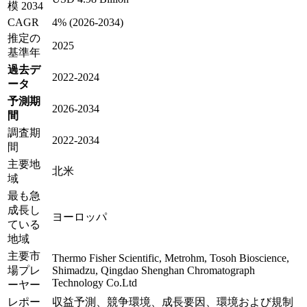
模 2034
CAGR
4% (2026-2034)
推定の
2025
基準年
過去デ
2022-2024
ータ
予測期
2026-2034
間
調査期
2022-2034
間
主要地
北米
域
最も急
成長し
ヨーロッパ
ている
地域
主要市
Thermo Fisher Scientific, Metrohm, Tosoh Bioscience,
場プレ
Shimadzu, Qingdao Shenghan Chromatograph
Technology Co.Ltd
ーヤー
レポー
収益予測、競争環境、成長要因、環境および規制