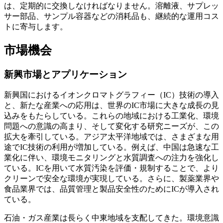
は、定期的に交換しなければなりません。溶離液、サプレッ
サー部品、サンプル容器などの消耗品も、継続的な運用コス
トに寄与します。
市場機会
新興市場とアプリケーション
新興国におけるイオンクロマトグラフィー（IC）技術の導入
と、新たな産業への応用は、世界のIC市場に大きな成長の見
込みをもたらしている。これらの地域における工業化、環境
問題への意識の高まり、そして変化する研究ニーズが、この
拡大を牽引している。アジア太平洋地域では、さまざまな用
途でIC技術の利用が増加している。例えば、中国は急速な工
業化に伴い、環境モニタリングと水質調査への注力を強化し
ている。ICを用いて水質汚染を評価・規制することで、より
クリーンで安全な環境が実現している。さらに、製薬業界や
食品業界では、品質管理と製品安全性のためにICが導入され
ている。
石油・ガス産業は長らく中東地域を支配してきた。環境意識