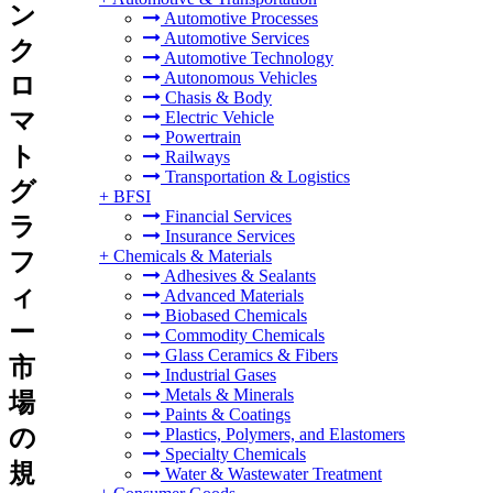
ン
Automotive Processes
Automotive Services
ク
Automotive Technology
Autonomous Vehicles
ロ
Chasis & Body
マ
Electric Vehicle
Powertrain
ト
Railways
Transportation & Logistics
グ
+
BFSI
Financial Services
ラ
Insurance Services
+
Chemicals & Materials
フ
Adhesives & Sealants
ィ
Advanced Materials
Biobased Chemicals
ー
Commodity Chemicals
Glass Ceramics & Fibers
市
Industrial Gases
Metals & Minerals
場
Paints & Coatings
の
Plastics, Polymers, and Elastomers
Specialty Chemicals
規
Water & Wastewater Treatment