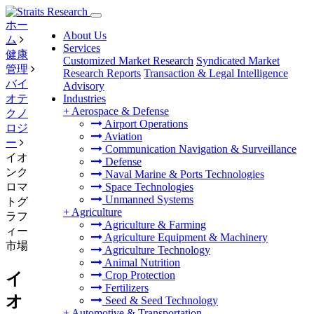
ホー
About Us
ム
Services
健康
Customized Market Research
Syndicated Market
管理
Research Reports
Transaction & Legal Intelligence
バイ
Advisory
オテ
Industries
+
Aerospace & Defense
クノ
Airport Operations
ロジ
Aviation
ー
Communication Navigation & Surveillance
イオ
Defense
ンク
Naval Marine & Ports Technologies
ロマ
Space Technologies
Unmanned Systems
トグ
+
Agriculture
ラフ
Agriculture & Farming
ィー
Agriculture Equipment & Machinery
市場
Agriculture Technology
Animal Nutrition
Crop Protection
イ
Fertilizers
オ
Seed & Seed Technology
+
Automotive & Transportation