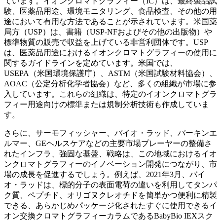
ています。イオンクロマトグラフィー（IC）は、最終製品試
験、医薬品用途、環境モニタリング、食品検査、その他の用
途において有用な方法であることが示されています。米国薬
局方（USP）は、書籍（USP-NFおよびその他の出版物）や
標準物質の販売で収益を上げている非営利団体です。USP
は、医薬品用途におけるイオンクロマトグラフィーの使用に
関するガイドラインを定めています。米国では、
USEPA（米国環境保護庁）、ASTM（米国試験材料協会）、
AOAC（公定分析化学者協会）など、多くの組織が市場に参
入しています。これらの組織は、特定のイオンクロマトグラ
フィー用途向けの標準または規制分析技術も作成していま
す。
さらに、サーモフィッシャー、バイオ・ラッド、パーキンエ
ルマー、GEヘルスケアなどの主要市場プレーヤーの整備さ
れたインフラ、強固な基盤、戦略は、この地域におけるイオ
ンクロマトグラフィーのイノベーション開発につながり、市
場の成長を促進するでしょう。例えば、2021年3月、バイ
オ・ラッドは、標的分子の表面電荷の違いを利用してタンパ
ク質、ペプチド、オリゴヌクレオチドを簡単かつ便利に精製
できる、あらかじめパッケージ化されたすぐに使用できるイ
オン交換クロマトグラフィーカラムであるBabyBio IEXスク