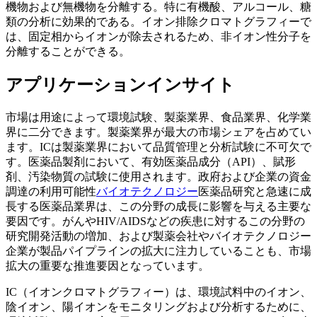
機物および無機物を分離する。特に有機酸、アルコール、糖
類の分析に効果的である。イオン排除クロマトグラフィーで
は、固定相からイオンが除去されるため、非イオン性分子を
分離することができる。
アプリケーションインサイト
市場は用途によって環境試験、製薬業界、食品業界、化学業
界に二分できます。製薬業界が最大の市場シェアを占めてい
ます。ICは製薬業界において品質管理と分析試験に不可欠で
す。医薬品製剤において、有効医薬品成分（API）、賦形
剤、汚染物質の試験に使用されます。政府および企業の資金
調達の利用可能性
バイオテクノロジー
医薬品研究と急速に成
長する医薬品業界は、この分野の成長に影響を与える主要な
要因です。がんやHIV/AIDSなどの疾患に対するこの分野の
研究開発活動の増加、および製薬会社やバイオテクノロジー
企業が製品パイプラインの拡大に注力していることも、市場
拡大の重要な推進要因となっています。
IC（イオンクロマトグラフィー）は、環境試料中のイオン、
陰イオン、陽イオンをモニタリングおよび分析するために、