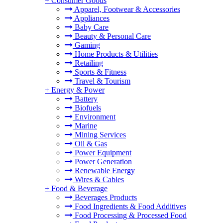
+
Consumer Goods
Apparel, Footwear & Accessories
Appliances
Baby Care
Beauty & Personal Care
Gaming
Home Products & Utilities
Retailing
Sports & Fitness
Travel & Tourism
+
Energy & Power
Battery
Biofuels
Environment
Marine
Mining Services
Oil & Gas
Power Equipment
Power Generation
Renewable Energy
Wires & Cables
+
Food & Beverage
Beverages Products
Food Ingredients & Food Additives
Food Processing & Processed Food