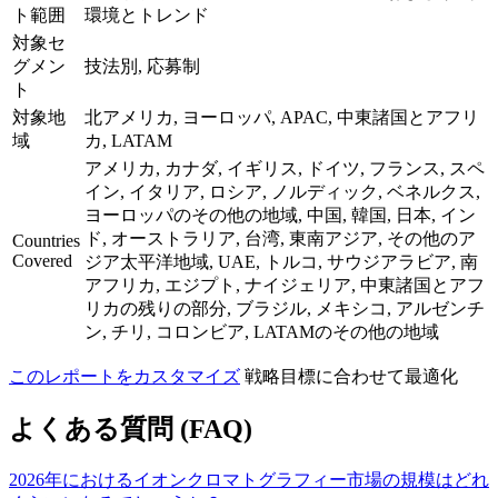
ト範囲
環境とトレンド
対象セ
グメン
技法別, 応募制
ト
対象地
北アメリカ, ヨーロッパ, APAC, 中東諸国とアフリ
域
カ, LATAM
アメリカ, カナダ, イギリス, ドイツ, フランス, スペ
イン, イタリア, ロシア, ノルディック, ベネルクス,
ヨーロッパのその他の地域, 中国, 韓国, 日本, イン
ド, オーストラリア, 台湾, 東南アジア, その他のア
Countries
Covered
ジア太平洋地域, UAE, トルコ, サウジアラビア, 南
アフリカ, エジプト, ナイジェリア, 中東諸国とアフ
リカの残りの部分, ブラジル, メキシコ, アルゼンチ
ン, チリ, コロンビア, LATAMのその他の地域
このレポートをカスタマイズ
戦略目標に合わせて最適化
よくある質問 (FAQ)
2026年におけるイオンクロマトグラフィー市場の規模はどれ