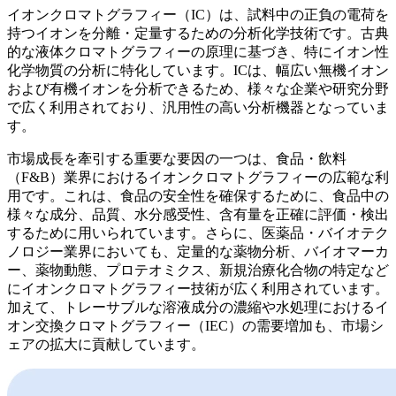
イオンクロマトグラフィー（IC）は、試料中の正負の電荷を
持つイオンを分離・定量するための分析化学技術です。古典
的な液体クロマトグラフィーの原理に基づき、特にイオン性
化学物質の分析に特化しています。ICは、幅広い無機イオン
および有機イオンを分析できるため、様々な企業や研究分野
で広く利用されており、汎用性の高い分析機器となっていま
す。
市場成長を牽引する重要な要因の一つは、食品・飲料
（F&B）業界におけるイオンクロマトグラフィーの広範な利
用です。これは、食品の安全性を確保するために、食品中の
様々な成分、品質、水分感受性、含有量を正確に評価・検出
するために用いられています。さらに、医薬品・バイオテク
ノロジー業界においても、定量的な薬物分析、バイオマーカ
ー、薬物動態、プロテオミクス、新規治療化合物の特定など
にイオンクロマトグラフィー技術が広く利用されています。
加えて、トレーサブルな溶液成分の濃縮や水処理におけるイ
オン交換クロマトグラフィー（IEC）の需要増加も、市場シ
ェアの拡大に貢献しています。