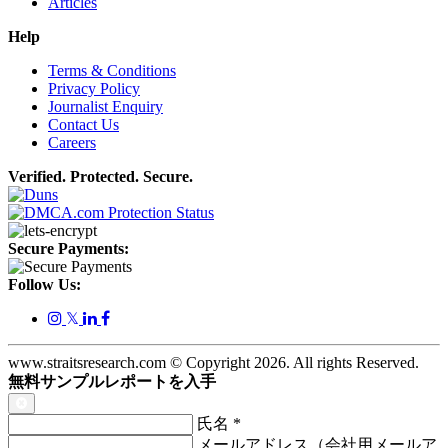
Articles
Help
Terms & Conditions
Privacy Policy
Journalist Enquiry
Contact Us
Careers
Verified. Protected. Secure.
Secure Payments:
Follow Us:
𝕏
www.straitsresearch.com © Copyright
2026
. All rights Reserved.
無料サンプルレポートを入手
氏名
*
メールアドレス（会社用メールア