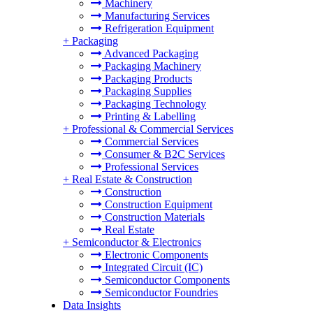
Machinery
Manufacturing Services
Refrigeration Equipment
+
Packaging
Advanced Packaging
Packaging Machinery
Packaging Products
Packaging Supplies
Packaging Technology
Printing & Labelling
+
Professional & Commercial Services
Commercial Services
Consumer & B2C Services
Professional Services
+
Real Estate & Construction
Construction
Construction Equipment
Construction Materials
Real Estate
+
Semiconductor & Electronics
Electronic Components
Integrated Circuit (IC)
Semiconductor Components
Semiconductor Foundries
Data Insights