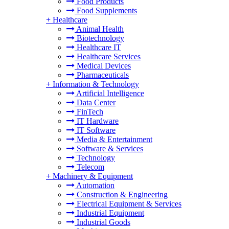
Food Products
Food Supplements
+
Healthcare
Animal Health
Biotechnology
Healthcare IT
Healthcare Services
Medical Devices
Pharmaceuticals
+
Information & Technology
Artificial Intelligence
Data Center
FinTech
IT Hardware
IT Software
Media & Entertainment
Software & Services
Technology
Telecom
+
Machinery & Equipment
Automation
Construction & Engineering
Electrical Equipment & Services
Industrial Equipment
Industrial Goods