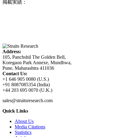
掲載実績：
Address:
105, Panchshil The Golden Bell,
Koregaon Park Annexe, Mundhwa,
Pune, Maharashtra 411036
Contact Us:
+1 646 905 0080 (U.S.)
+91 8087085354 (India)
+44 203 695 0070 (U.K.)
sales@straitsresearch.com
Quick Links
About Us
Media Citations
Statistics