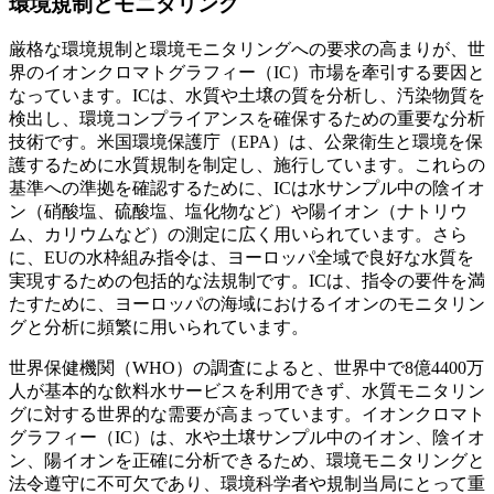
環境規制とモニタリング
厳格な環境規制と環境モニタリングへの要求の高まりが、世
界のイオンクロマトグラフィー（IC）市場を牽引する要因と
なっています。ICは、水質や土壌の質を分析し、汚染物質を
検出し、環境コンプライアンスを確保するための重要な分析
技術です。米国環境保護庁（EPA）は、公衆衛生と環境を保
護するために水質規制を制定し、施行しています。これらの
基準への準拠を確認するために、ICは水サンプル中の陰イオ
ン（硝酸塩、硫酸塩、塩化物など）や陽イオン（ナトリウ
ム、カリウムなど）の測定に広く用いられています。さら
に、EUの水枠組み指令は、ヨーロッパ全域で良好な水質を
実現するための包括的な法規制です。ICは、指令の要件を満
たすために、ヨーロッパの海域におけるイオンのモニタリン
グと分析に頻繁に用いられています。
世界保健機関（WHO）の調査によると、世界中で8億4400万
人が基本的な飲料水サービスを利用できず、水質モニタリン
グに対する世界的な需要が高まっています。イオンクロマト
グラフィー（IC）は、水や土壌サンプル中のイオン、陰イオ
ン、陽イオンを正確に分析できるため、環境モニタリングと
法令遵守に不可欠であり、環境科学者や規制当局にとって重