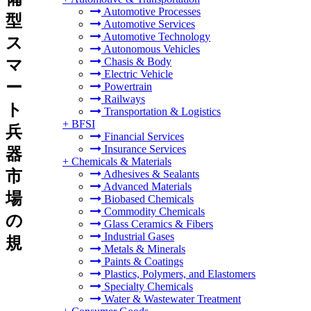
Automotive Processes
型
Automotive Services
Automotive Technology
ス
Autonomous Vehicles
Chasis & Body
マ
Electric Vehicle
ー
Powertrain
Railways
ト
Transportation & Logistics
+
BFSI
兵
Financial Services
Insurance Services
器
+
Chemicals & Materials
市
Adhesives & Sealants
Advanced Materials
場
Biobased Chemicals
Commodity Chemicals
の
Glass Ceramics & Fibers
Industrial Gases
規
Metals & Minerals
Paints & Coatings
Plastics, Polymers, and Elastomers
Specialty Chemicals
Water & Wastewater Treatment