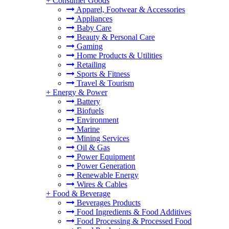
+
Consumer Goods
Apparel, Footwear & Accessories
Appliances
Baby Care
Beauty & Personal Care
Gaming
Home Products & Utilities
Retailing
Sports & Fitness
Travel & Tourism
+
Energy & Power
Battery
Biofuels
Environment
Marine
Mining Services
Oil & Gas
Power Equipment
Power Generation
Renewable Energy
Wires & Cables
+
Food & Beverage
Beverages Products
Food Ingredients & Food Additives
Food Processing & Processed Food