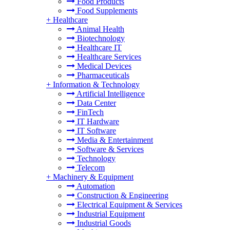
Food Products
Food Supplements
+
Healthcare
Animal Health
Biotechnology
Healthcare IT
Healthcare Services
Medical Devices
Pharmaceuticals
+
Information & Technology
Artificial Intelligence
Data Center
FinTech
IT Hardware
IT Software
Media & Entertainment
Software & Services
Technology
Telecom
+
Machinery & Equipment
Automation
Construction & Engineering
Electrical Equipment & Services
Industrial Equipment
Industrial Goods