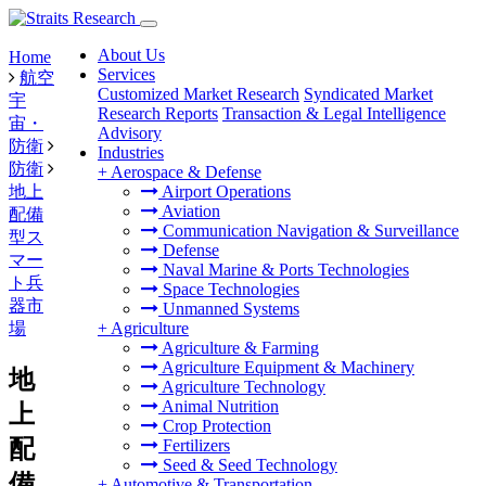
About Us
Home
Services
航空
Customized Market Research
Syndicated Market
宇
Research Reports
Transaction & Legal Intelligence
宙・
Advisory
防衛
Industries
防衛
+
Aerospace & Defense
地上
Airport Operations
Aviation
配備
Communication Navigation & Surveillance
型ス
Defense
マー
Naval Marine & Ports Technologies
ト兵
Space Technologies
器市
Unmanned Systems
場
+
Agriculture
Agriculture & Farming
Agriculture Equipment & Machinery
地
Agriculture Technology
Animal Nutrition
上
Crop Protection
配
Fertilizers
Seed & Seed Technology
備
+
Automotive & Transportation