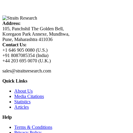
Address:
105, Panchshil The Golden Bell,
Koregaon Park Annexe, Mundhwa,
Pune, Maharashtra 411036
Contact Us:
+1 646 905 0080 (U.S.)
+91 8087085354 (India)
+44 203 695 0070 (U.K.)
sales@straitsresearch.com
Quick Links
About Us
Media Citations
Statistics
Articles
Help
Terms & Conditions
Privacy Policy