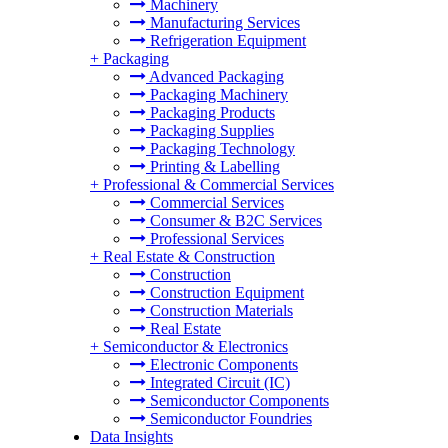
Machinery
Manufacturing Services
Refrigeration Equipment
+
Packaging
Advanced Packaging
Packaging Machinery
Packaging Products
Packaging Supplies
Packaging Technology
Printing & Labelling
+
Professional & Commercial Services
Commercial Services
Consumer & B2C Services
Professional Services
+
Real Estate & Construction
Construction
Construction Equipment
Construction Materials
Real Estate
+
Semiconductor & Electronics
Electronic Components
Integrated Circuit (IC)
Semiconductor Components
Semiconductor Foundries
Data Insights