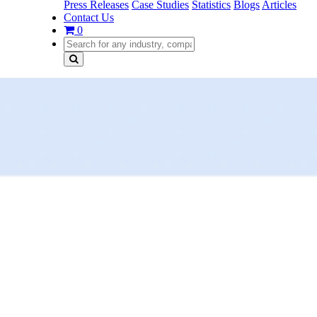
Press Releases
Case Studies
Statistics
Blogs
Articles
Contact Us
0