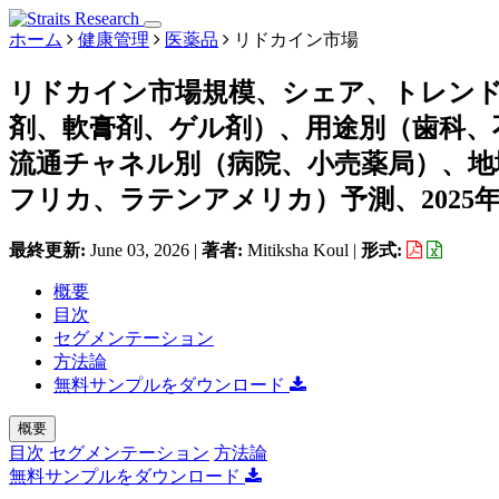
ホーム
健康管理
医薬品
リドカイン市場
リドカイン市場規模、シェア、トレン
剤、軟膏剤、ゲル剤）、用途別（歯科、
流通チャネル別（病院、小売薬局）、地
フリカ、ラテンアメリカ）予測、2025年～
最終更新:
June 03, 2026
|
著者:
Mitiksha Koul
|
形式:
概要
目次
セグメンテーション
方法論
無料サンプルをダウンロード
概要
目次
セグメンテーション
方法論
無料サンプルをダウンロード