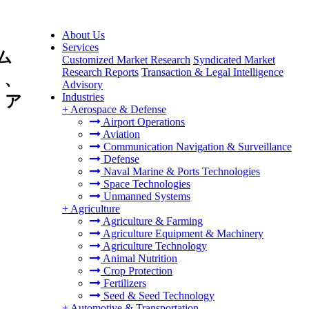
About Us
Services
ム
Customized Market Research
Syndicated Market
Research Reports
Transaction & Legal Intelligence
）、
Advisory
Industries
・ア
+
Aerospace & Defense
Airport Operations
Aviation
Communication Navigation & Surveillance
Defense
Naval Marine & Ports Technologies
Space Technologies
Unmanned Systems
+
Agriculture
Agriculture & Farming
Agriculture Equipment & Machinery
Agriculture Technology
Animal Nutrition
Crop Protection
Fertilizers
Seed & Seed Technology
+
Automotive & Transportation