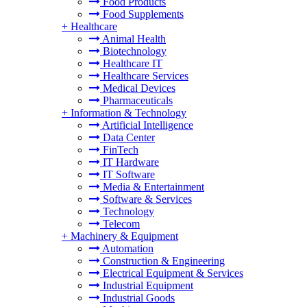
Food Products
Food Supplements
+
Healthcare
Animal Health
Biotechnology
Healthcare IT
Healthcare Services
Medical Devices
Pharmaceuticals
+
Information & Technology
Artificial Intelligence
Data Center
FinTech
IT Hardware
IT Software
Media & Entertainment
Software & Services
Technology
Telecom
+
Machinery & Equipment
Automation
Construction & Engineering
Electrical Equipment & Services
Industrial Equipment
Industrial Goods