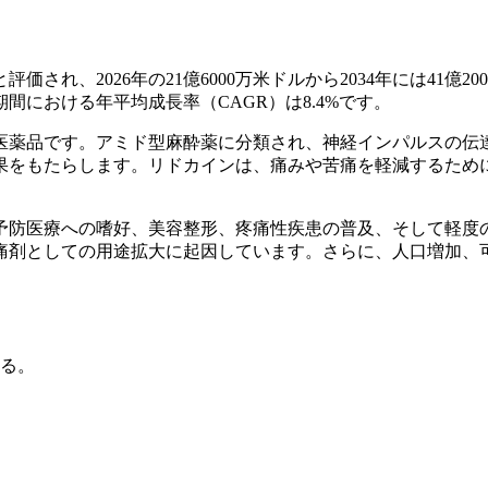
価され、2026年の21億6000万米ドルから2034年には41億20
期間における年平均成長率（CAGR）は8.4%です。
医薬品です。アミド型麻酔薬に分類され、神経インパルスの伝
果をもたらします。リドカインは、痛みや苦痛を軽減するため
予防医療への嗜好、美容整形、疼痛性疾患の普及、そして軽度
痛剤としての用途拡大に起因しています。さらに、人口増加、
。
る。