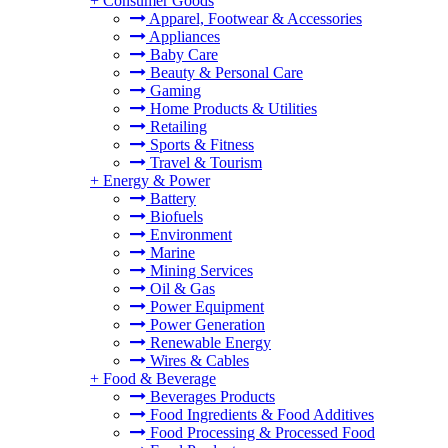
+
Consumer Goods
Apparel, Footwear & Accessories
Appliances
Baby Care
Beauty & Personal Care
Gaming
Home Products & Utilities
Retailing
Sports & Fitness
Travel & Tourism
+
Energy & Power
Battery
Biofuels
Environment
Marine
Mining Services
Oil & Gas
Power Equipment
Power Generation
Renewable Energy
Wires & Cables
+
Food & Beverage
Beverages Products
Food Ingredients & Food Additives
Food Processing & Processed Food