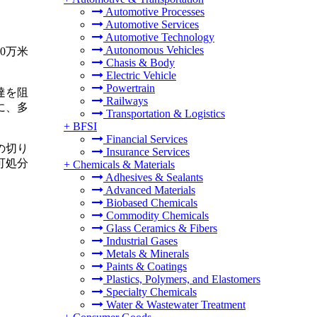
Automotive Processes
Automotive Services
Automotive Technology
Autonomous Vehicles
00万米
Chasis & Body
Electric Vehicle
Powertrain
達を阻
Railways
に、多
Transportation & Logistics
+
BFSI
Financial Services
の切り
Insurance Services
可処分
+
Chemicals & Materials
Adhesives & Sealants
Advanced Materials
Biobased Chemicals
Commodity Chemicals
Glass Ceramics & Fibers
Industrial Gases
Metals & Minerals
Paints & Coatings
Plastics, Polymers, and Elastomers
Specialty Chemicals
Water & Wastewater Treatment