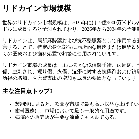
リドカイン市場規模
世界のリドカイン市場規模は、2025年には19億9000万米ドルと評
ドルに成長すると予測されており、2026年から2034年の予測
リドカインは、局所麻酔薬および抗不整脈薬として作用する
害することで、特定の身体部位に局所的な麻痺または麻酔効
くの医療および歯科処置で頻繁に使用されています。
リドカイン市場の成長は、主に様々な低侵襲手術、歯周病、
傷、虫刺され、擦り傷、火傷、湿疹に対する抗痒剤および鎮
所得の増加、医療費支出の増加も成長の要因となっています
主な注目点トップ3
製剤別に見ると、軟膏が市場で最も高い収益を上げてい
歯科医療は、市場において最も一般的な用途です。
病院内の販売店が主要な流通チャネルである。