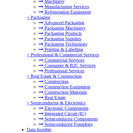
Machinery
Manufacturing Services
Refrigeration Equipment
+
Packaging
Advanced Packaging
Packaging Machinery
Packaging Products
Packaging Supplies
Packaging Technology
Printing & Labelling
+
Professional & Commercial Services
Commercial Services
Consumer & B2C Services
Professional Services
+
Real Estate & Construction
Construction
Construction Equipment
Construction Materials
Real Estate
+
Semiconductor & Electronics
Electronic Components
Integrated Circuit (IC)
Semiconductor Components
Semiconductor Foundries
Data Insights