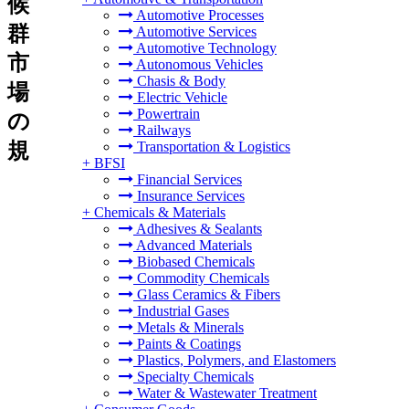
候
Automotive Processes
群
Automotive Services
Automotive Technology
市
Autonomous Vehicles
Chasis & Body
場
Electric Vehicle
Powertrain
の
Railways
規
Transportation & Logistics
+
BFSI
Financial Services
Insurance Services
+
Chemicals & Materials
Adhesives & Sealants
Advanced Materials
Biobased Chemicals
Commodity Chemicals
Glass Ceramics & Fibers
Industrial Gases
Metals & Minerals
Paints & Coatings
Plastics, Polymers, and Elastomers
Specialty Chemicals
Water & Wastewater Treatment