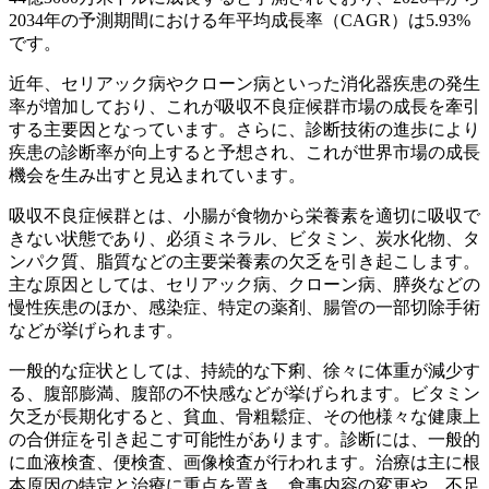
2034年の予測期間における年平均成長率（CAGR）は5.93%
です。
近年、セリアック病やクローン病といった消化器疾患の発生
率が増加しており、これが吸収不良症候群市場の成長を牽引
する主要因となっています。さらに、診断技術の進歩により
疾患の診断率が向上すると予想され、これが世界市場の成長
機会を生み出すと見込まれています。
吸収不良症候群とは、小腸が食物から栄養素を適切に吸収で
きない状態であり、必須ミネラル、ビタミン、炭水化物、タ
ンパク質、脂質などの主要栄養素の欠乏を引き起こします。
主な原因としては、セリアック病、クローン病、膵炎などの
慢性疾患のほか、感染症、特定の薬剤、腸管の一部切除手術
などが挙げられます。
一般的な症状としては、持続的な下痢、徐々に体重が減少す
る、腹部膨満、腹部の不快感などが挙げられます。ビタミン
欠乏が長期化すると、貧血、骨粗鬆症、その他様々な健康上
の合併症を引き起こす可能性があります。診断には、一般的
に血液検査、便検査、画像検査が行われます。治療は主に根
本原因の特定と治療に重点を置き、食事内容の変更や、不足