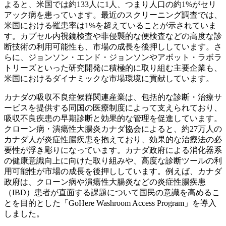
よると、米国では約133人に1人、つまり人口の約1%がセリ
アック病を患っています。最近のスクリーニング調査では、
米国における罹患率は1%を超えていることが示されていま
す。カプセル内視鏡検査や非侵襲的な便検査などの高度な診
断技術の利用可能性も、市場の成長を後押ししています。さ
らに、ジョンソン・エンド・ジョンソンやアボット・ラボラ
トリーズといった研究開発に積極的に取り組む主要企業も、
米国におけるダイナミックな市場環境に貢献しています。
カナダの吸収不良症候群関連産業は、包括的な診断・治療サ
ービスを提供する同国の医療制度によって支えられており、
吸収不良疾患の早期診断と効果的な管理を促進しています。
クローン病・潰瘍性大腸炎カナダ協会によると、約27万人の
カナダ人が炎症性腸疾患を抱えており、効果的な治療法の必
要性が浮き彫りになっています。カナダ政府による消化器系
の健康意識向上に向けた取り組みや、高度な診断ツールの利
用可能性が市場の成長を後押ししています。例えば、カナダ
政府は、クローン病や潰瘍性大腸炎などの炎症性腸疾患
（IBD）患者が直面する課題について国民の意識を高めるこ
とを目的とした「GoHere Washroom Access Program」を導入
しました。