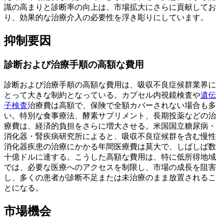
識の高まりと診断率の向上は、市場拡大にさらに貢献してお
り、効果的な治療介入の必要性を浮き彫りにしています。
抑制要因
診断および治療手順の高額な費用
診断および治療手順の高額な費用は、吸収不良症候群業界に
とって大きな制約となっている。カプセル内視鏡検査や
遺伝
子検査
治療費は高額で、保険で全額カバーされない場合も多
い。特別な食事療法、酵素サプリメント、長期投薬などの治
療費は、経済的負担をさらに増大させる。米国国立糖尿病・
消化器・腎疾病研究所によると、吸収不良症候群を含む慢性
消化器疾患の治療にかかる年間医療費は莫大で、しばしば数
十億ドルに達する。こうした高額な費用は、特に低所得地域
では、必要な医療へのアクセスを制限し、市場の成長を阻害
し、多くの患者が診断不足または未治療のまま放置されるこ
とになる。
市場機会