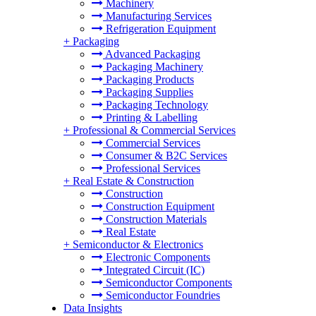
Machinery
Manufacturing Services
Refrigeration Equipment
+
Packaging
Advanced Packaging
Packaging Machinery
Packaging Products
Packaging Supplies
Packaging Technology
Printing & Labelling
+
Professional & Commercial Services
Commercial Services
Consumer & B2C Services
Professional Services
+
Real Estate & Construction
Construction
Construction Equipment
Construction Materials
Real Estate
+
Semiconductor & Electronics
Electronic Components
Integrated Circuit (IC)
Semiconductor Components
Semiconductor Foundries
Data Insights