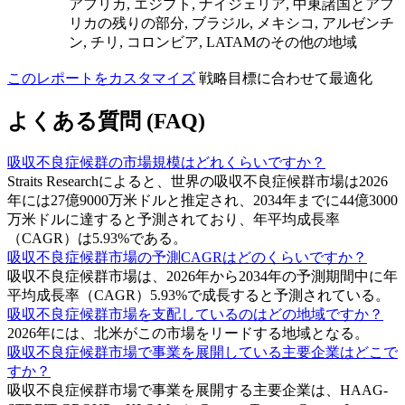
アフリカ, エジプト, ナイジェリア, 中東諸国とアフ
リカの残りの部分, ブラジル, メキシコ, アルゼンチ
ン, チリ, コロンビア, LATAMのその他の地域
このレポートをカスタマイズ
戦略目標に合わせて最適化
よくある質問 (FAQ)
吸収不良症候群の市場規模はどれくらいですか？
Straits Researchによると、世界の吸収不良症候群市場は2026
年には27億9000万米ドルと推定され、2034年までに44億3000
万米ドルに達すると予測されており、年平均成長率
（CAGR）は5.93%である。
吸収不良症候群市場の予測CAGRはどのくらいですか？
吸収不良症候群市場は、2026年から2034年の予測期間中に年
平均成長率（CAGR）5.93%で成長すると予測されている。
吸収不良症候群市場を支配しているのはどの地域ですか？
2026年には、北米がこの市場をリードする地域となる。
吸収不良症候群市場で事業を展開している主要企業はどこで
すか？
吸収不良症候群市場で事業を展開する主要企業は、HAAG-