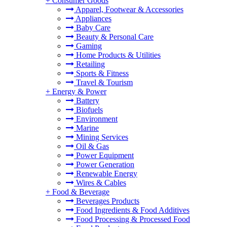
+
Consumer Goods
Apparel, Footwear & Accessories
Appliances
Baby Care
Beauty & Personal Care
Gaming
Home Products & Utilities
Retailing
Sports & Fitness
Travel & Tourism
+
Energy & Power
Battery
Biofuels
Environment
Marine
Mining Services
Oil & Gas
Power Equipment
Power Generation
Renewable Energy
Wires & Cables
+
Food & Beverage
Beverages Products
Food Ingredients & Food Additives
Food Processing & Processed Food