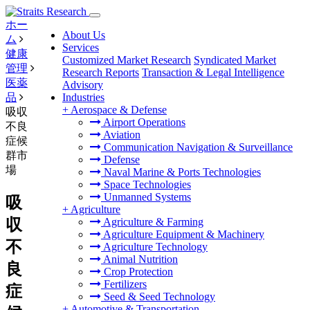
ホー
About Us
ム
Services
健康
Customized Market Research
Syndicated Market
管理
Research Reports
Transaction & Legal Intelligence
医薬
Advisory
品
Industries
+
Aerospace & Defense
吸収
Airport Operations
不良
Aviation
症候
Communication Navigation & Surveillance
群市
Defense
場
Naval Marine & Ports Technologies
Space Technologies
Unmanned Systems
吸
+
Agriculture
収
Agriculture & Farming
Agriculture Equipment & Machinery
不
Agriculture Technology
Animal Nutrition
良
Crop Protection
Fertilizers
症
Seed & Seed Technology
+
Automotive & Transportation