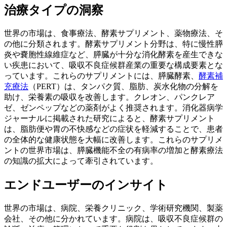
治療タイプの洞察
世界の市場は、食事療法、酵素サプリメント、薬物療法、そ
の他に分類されます。酵素サプリメント分野は、特に慢性膵
炎や嚢胞性線維症など、膵臓が十分な消化酵素を産生できな
い疾患において、吸収不良症候群産業の重要な構成要素とな
っています。これらのサプリメントには、膵臓酵素、
酵素補
充療法
（PERT）は、タンパク質、脂肪、炭水化物の分解を
助け、栄養素の吸収を改善します。クレオン、パンクレア
ゼ、ゼンペップなどの薬剤がよく推奨されます。消化器病学
ジャーナルに掲載された研究によると、酵素サプリメント
は、脂肪便や胃の不快感などの症状を軽減することで、患者
の全体的な健康状態を大幅に改善します。これらのサプリメ
ントの世界市場は、膵臓機能不全の有病率の増加と酵素療法
の知識の拡大によって牽引されています。
エンドユーザーのインサイト
世界の市場は、病院、栄養クリニック、学術研究機関、製薬
会社、その他に分かれています。病院は、吸収不良症候群の