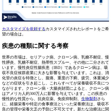
カスタマイズを依頼する
カスタマイズされたレポートをご希
望の場合は。
疾患の種類に関する考察
世界の市場は、セリアック病、クローン病、乳糖不耐症、慢
性膵炎、乳糖不耐症、熱帯性スプルー、その他に二分されて
います。慢性炎症性腸疾患（IBD）であるクローン病は、吸
収不良症候群産業に大きな影響を与えています。これは、消
化管の炎症を特徴とし、腹痛、重度の下痢、疲労、体重減少
などの症状を引き起こし、これらすべてが栄養吸収不良につ
ながります。クローン病・大腸炎財団によると、クローン病
はアメリカ人約300万人に影響を与えています。この疾患の
慢性的な性質から、抗炎症薬、免疫抑制剤、
生物製剤
さら
に、経腸栄養や特定の食事療法といった栄養療法は、吸収不
良の管理や栄養欠乏の予防に不可欠です。新たな治療法に関