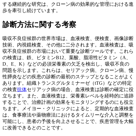
する継続的な研究は、クローン病の効果的な管理における進
歩を牽引し続けています。
診断方法に関する考察
吸収不良症候群の世界市場は、血液検査、便検査、画像診断
技術、内視鏡検査、その他に二分されます。血液検査は、吸
収不良症候群の市場において重要な診断ツールです。これら
の検査は、鉄、ビタミンB12、葉酸、脂溶性ビタミン（A、
D、E、K）などの必須栄養素の欠乏を検出し、吸収不良の
問題を示します。これらは、セリアック病、クローン病、慢
性膵炎などの疾患の診断の最初のステップとなることがよく
あります。組織トランスグルタミナーゼ（tTG）などの特定
の検査
抗体
セリアック病の場合、血液検査は診断の確定に役
立ちます。また、血液検査は、栄養素レベルを経時的に追跡
することで、治療計画の効果をモニタリングするのにも役立
ちます。メイヨー・クリニックによると、定期的な血液検査
は、食事療法や薬物療法におけるタイムリーな介入と調整を
可能にし、患者の予後を向上させることで、疾患管理を大幅
に改善できるとのことです。