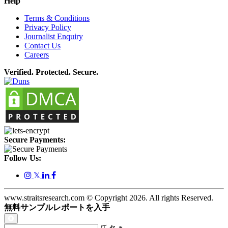
Help
Terms & Conditions
Privacy Policy
Journalist Enquiry
Contact Us
Careers
Verified. Protected. Secure.
Secure Payments:
Follow Us:
𝕏
www.straitsresearch.com © Copyright
2026
. All rights Reserved.
無料サンプルレポートを入手