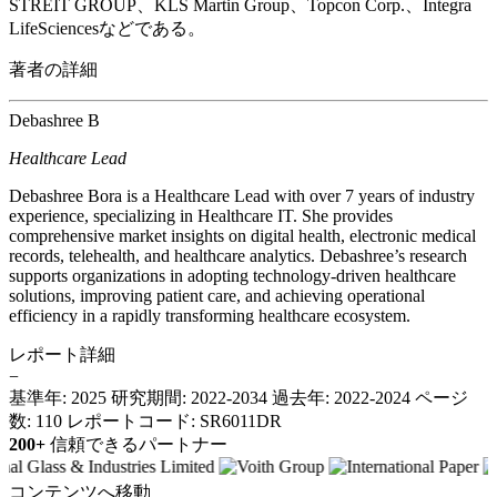
STREIT GROUP、KLS Martin Group、Topcon Corp.、Integra
LifeSciencesなどである。
著者の詳細
Debashree B
Healthcare Lead
Debashree Bora is a Healthcare Lead with over 7 years of industry
experience, specializing in Healthcare IT. She provides
comprehensive market insights on digital health, electronic medical
records, telehealth, and healthcare analytics. Debashree’s research
supports organizations in adopting technology-driven healthcare
solutions, improving patient care, and achieving operational
efficiency in a rapidly transforming healthcare ecosystem.
レポート詳細
−
基準年: 2025
研究期間: 2022-2034
過去年: 2022-2024
ページ
数: 110
レポートコード: SR6011DR
200+
信頼できるパートナー
コンテンツへ移動