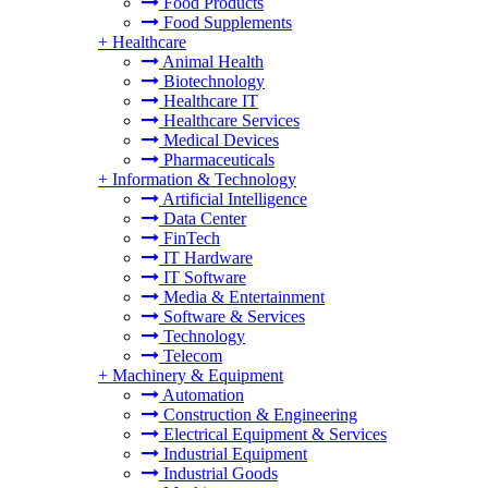
Food Products
Food Supplements
+
Healthcare
Animal Health
Biotechnology
Healthcare IT
Healthcare Services
Medical Devices
Pharmaceuticals
+
Information & Technology
Artificial Intelligence
Data Center
FinTech
IT Hardware
IT Software
Media & Entertainment
Software & Services
Technology
Telecom
+
Machinery & Equipment
Automation
Construction & Engineering
Electrical Equipment & Services
Industrial Equipment
Industrial Goods