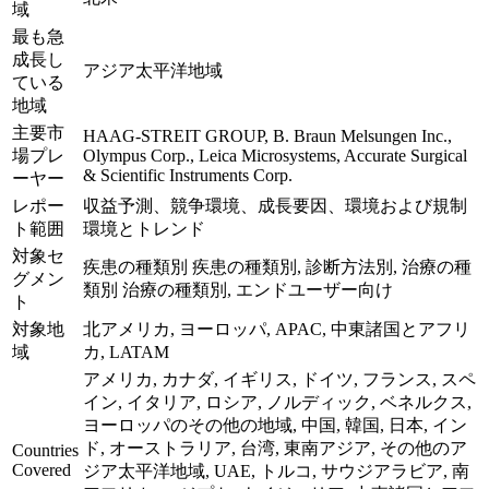
域
最も急
成長し
アジア太平洋地域
ている
地域
主要市
HAAG-STREIT GROUP, B. Braun Melsungen Inc.,
場プレ
Olympus Corp., Leica Microsystems, Accurate Surgical
& Scientific Instruments Corp.
ーヤー
レポー
収益予測、競争環境、成長要因、環境および規制
ト範囲
環境とトレンド
対象セ
疾患の種類別 疾患の種類別, 診断方法別, 治療の種
グメン
類別 治療の種類別, エンドユーザー向け
ト
対象地
北アメリカ, ヨーロッパ, APAC, 中東諸国とアフリ
域
カ, LATAM
アメリカ, カナダ, イギリス, ドイツ, フランス, スペ
イン, イタリア, ロシア, ノルディック, ベネルクス,
ヨーロッパのその他の地域, 中国, 韓国, 日本, イン
ド, オーストラリア, 台湾, 東南アジア, その他のア
Countries
Covered
ジア太平洋地域, UAE, トルコ, サウジアラビア, 南