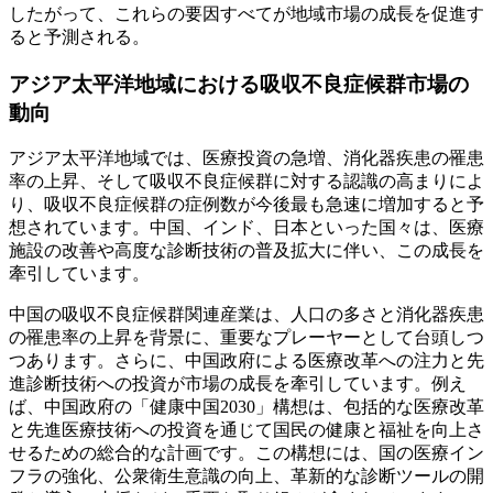
したがって、これらの要因すべてが地域市場の成長を促進す
ると予測される。
アジア太平洋地域における吸収不良症候群市場の
動向
アジア太平洋地域では、医療投資の急増、消化器疾患の罹患
率の上昇、そして吸収不良症候群に対する認識の高まりによ
り、吸収不良症候群の症例数が今後最も急速に増加すると予
想されています。中国、インド、日本といった国々は、医療
施設の改善や高度な診断技術の普及拡大に伴い、この成長を
牽引しています。
中国の吸収不良症候群関連産業は、人口の多さと消化器疾患
の罹患率の上昇を背景に、重要なプレーヤーとして台頭しつ
つあります。さらに、中国政府による医療改革への注力と先
進診断技術への投資が市場の成長を牽引しています。例え
ば、中国政府の「健康中国2030」構想は、包括的な医療改革
と先進医療技術への投資を通じて国民の健康と福祉を向上さ
せるための総合的な計画です。この構想には、国の医療イン
フラの強化、公衆衛生意識の向上、革新的な診断ツールの開