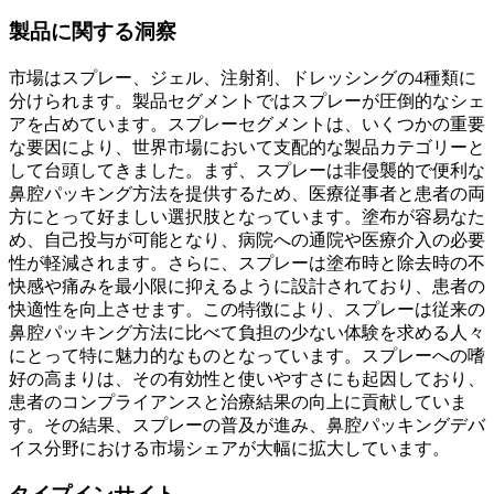
製品に関する洞察
市場はスプレー、ジェル、注射剤、ドレッシングの4種類に
分けられます。製品セグメントではスプレーが圧倒的なシェ
アを占めています。スプレーセグメントは、いくつかの重要
な要因により、世界市場において支配的な製品カテゴリーと
して台頭してきました。まず、スプレーは非侵襲的で便利な
鼻腔パッキング方法を提供するため、医療従事者と患者の両
方にとって好ましい選択肢となっています。塗布が容易なた
め、自己投与が可能となり、病院への通院や医療介入の必要
性が軽減されます。さらに、スプレーは塗布時と除去時の不
快感や痛みを最小限に抑えるように設計されており、患者の
快適性を向上させます。この特徴により、スプレーは従来の
鼻腔パッキング方法に比べて負担の少ない体験を求める人々
にとって特に魅力的なものとなっています。スプレーへの嗜
好の高まりは、その有効性と使いやすさにも起因しており、
患者のコンプライアンスと治療結果の向上に貢献していま
す。その結果、スプレーの普及が進み、鼻腔パッキングデバ
イス分野における市場シェアが大幅に拡大しています。