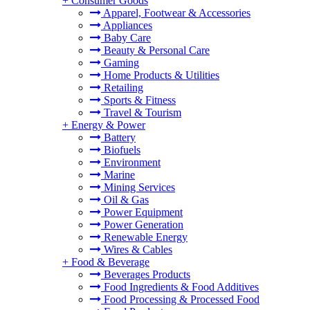
+
Consumer Goods
Apparel, Footwear & Accessories
Appliances
Baby Care
Beauty & Personal Care
Gaming
Home Products & Utilities
Retailing
Sports & Fitness
Travel & Tourism
+
Energy & Power
Battery
Biofuels
Environment
Marine
Mining Services
Oil & Gas
Power Equipment
Power Generation
Renewable Energy
Wires & Cables
+
Food & Beverage
Beverages Products
Food Ingredients & Food Additives
Food Processing & Processed Food