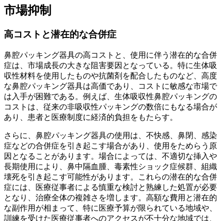
市場抑制
高コストと潜在的な合併症
鼻腔パッキング器具の高コストと、使用に伴う潜在的な合併
症は、市場成長の大きな阻害要因となっている。特に生体吸
収性材料を使用したものや抗菌剤を配合したものなど、高度
な鼻腔パッキング器具は高価であり、コストに敏感な市場で
は入手が困難である。例えば、生体吸収性鼻腔パッキングの
コストは、従来の非吸収性パッキングの数倍にもなる場合が
あり、患者と医療制度に経済的負担をもたらす。
さらに、鼻腔パッキング器具の使用は、不快感、鼻閉、感染
症などの合併症を引き起こす場合があり、使用をためらう原
因となることがあります。場合によっては、不適切な挿入や
長期使用により、鼻中隔血腫、毒素性ショック症候群、組織
壊死を引き起こす可能性があります。これらの潜在的な合併
症には、医療従事者による慎重な検討と熟練した処置が必要
となり、治療全体の複雑さを増します。高額な費用と潜在的
な副作用が相まって、特に医療予算が限られている地域や、
訓練を受けた医療従事者へのアクセスが不十分な地域では、