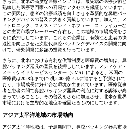
さらに、北米の高度な医療インフラは、最先端の医療技術と
熟練した医療専門家への容易なアクセスを保証しています。
この要因は、患者の治療成績を向上させる革新的な鼻腔パッ
キングデバイスの普及に大きく貢献しています。加えて、メ
ドトロニック、スミス・アンド・ネフュー、ストライカーな
どの主要市場プレーヤーの存在も、この地域の市場成長をさ
らに後押ししています。これらの企業は、有効性と患者の快
適性を向上させた次世代鼻腔パッキングデバイスの開発に向
けて、研究開発に多額の投資を行っています。
さらに、北米における有利な償還制度と医療費の増加は、鼻
腔パッキング器具の普及を後押ししています。メディケア・
メディケイドサービスセンター（CMS）によると、米国の
医療費は2028年までに6兆2,000億ドルに達すると予測されて
おり、市場成長に好都合な環境が生まれています。医療従事
者と患者の間で鼻腔パッキング器具の利点に対する認識が高
まっていることも、その普及をさらに加速させ、北米が世界
市場における主導的な地位を確固たるものにしています。
アジア太平洋地域の市場動向
アジア太平洋地域は、予測期間中、鼻腔パッキング器具市場