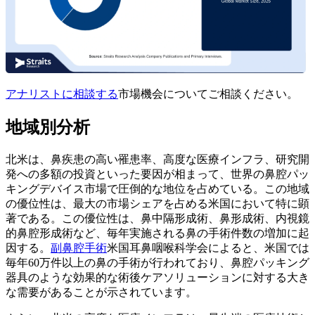
アナリストに相談する
市場機会についてご相談ください。
地域別分析
北米は、鼻疾患の高い罹患率、高度な医療インフラ、研究開
発への多額の投資といった要因が相まって、世界の鼻腔パッ
キングデバイス市場で圧倒的な地位を占めている。この地域
の優位性は、最大の市場シェアを占める米国において特に顕
著である。この優位性は、鼻中隔形成術、鼻形成術、内視鏡
的鼻腔形成術など、毎年実施される鼻の手術件数の増加に起
因する。
副鼻腔手術
米国耳鼻咽喉科学会によると、米国では
毎年60万件以上の鼻の手術が行われており、鼻腔パッキング
器具のような効果的な術後ケアソリューションに対する大き
な需要があることが示されています。