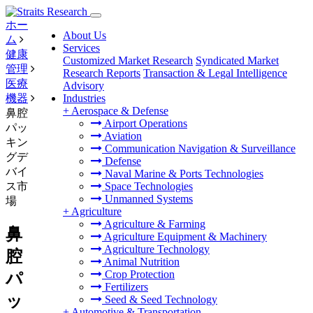
ホー
About Us
ム
Services
健康
Customized Market Research
Syndicated Market
管理
Research Reports
Transaction & Legal Intelligence
医療
Advisory
機器
Industries
+
Aerospace & Defense
鼻腔
Airport Operations
パッ
Aviation
キン
Communication Navigation & Surveillance
グデ
Defense
バイ
Naval Marine & Ports Technologies
ス市
Space Technologies
Unmanned Systems
場
+
Agriculture
Agriculture & Farming
鼻
Agriculture Equipment & Machinery
Agriculture Technology
腔
Animal Nutrition
Crop Protection
パ
Fertilizers
ッ
Seed & Seed Technology
+
Automotive & Transportation