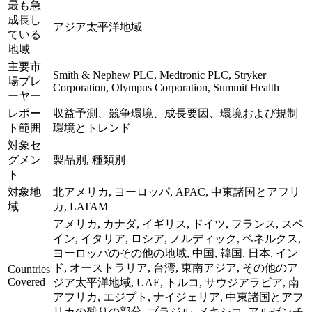
最も急
成長し
アジア太平洋地域
ている
地域
主要市
Smith & Nephew PLC, Medtronic PLC, Stryker
場プレ
Corporation, Olympus Corporation, Summit Health
ーヤー
レポー
収益予測、競争環境、成長要因、環境および規制
ト範囲
環境とトレンド
対象セ
グメン
製品別, 種類別
ト
対象地
北アメリカ, ヨーロッパ, APAC, 中東諸国とアフリ
域
カ, LATAM
アメリカ, カナダ, イギリス, ドイツ, フランス, スペ
イン, イタリア, ロシア, ノルディック, ベネルクス,
ヨーロッパのその他の地域, 中国, 韓国, 日本, イン
ド, オーストラリア, 台湾, 東南アジア, その他のア
Countries
Covered
ジア太平洋地域, UAE, トルコ, サウジアラビア, 南
アフリカ, エジプト, ナイジェリア, 中東諸国とアフ
リカの残りの部分, ブラジル, メキシコ, アルゼンチ