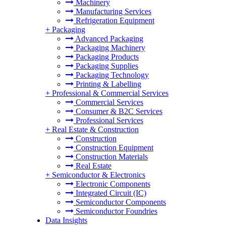
Machinery
Manufacturing Services
Refrigeration Equipment
+
Packaging
Advanced Packaging
Packaging Machinery
Packaging Products
Packaging Supplies
Packaging Technology
Printing & Labelling
+
Professional & Commercial Services
Commercial Services
Consumer & B2C Services
Professional Services
+
Real Estate & Construction
Construction
Construction Equipment
Construction Materials
Real Estate
+
Semiconductor & Electronics
Electronic Components
Integrated Circuit (IC)
Semiconductor Components
Semiconductor Foundries
Data Insights