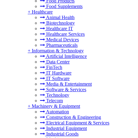
Food Products
Food Supplements
+
Healthcare
Animal Health
Biotechnology
Healthcare IT
Healthcare Services
Medical Devices
Pharmaceuticals
+
Information & Technology
Artificial Intelligence
Data Center
FinTech
IT Hardware
IT Software
Media & Entertainment
Software & Services
Technology
Telecom
+
Machinery & Equipment
Automation
Construction & Engineering
Electrical Equipment & Services
Industrial Equipment
Industrial Goods