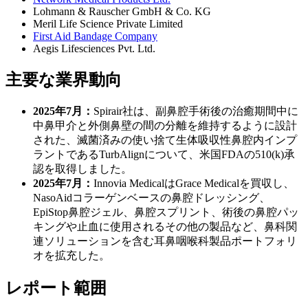
Lohmann & Rauscher GmbH & Co. KG
Meril Life Science Private Limited
First Aid Bandage Company
Aegis Lifesciences Pvt. Ltd.
主要な業界動向
2025年7月：
Spirair社は、副鼻腔手術後の治癒期間中に
中鼻甲介と外側鼻壁の間の分離を維持するように設計
された、滅菌済みの使い捨て生体吸収性鼻腔内インプ
ラントであるTurbAlignについて、米国FDAの510(k)承
認を取得しました。
2025年7月：
Innovia MedicalはGrace Medicalを買収し、
NasoAidコラーゲンベースの鼻腔ドレッシング、
EpiStop鼻腔ジェル、鼻腔スプリント、術後の鼻腔パッ
キングや止血に使用されるその他の製品など、鼻科関
連ソリューションを含む耳鼻咽喉科製品ポートフォリ
オを拡充した。
レポート範囲