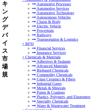
キ
Automotive Processes
Automotive Services
ン
Automotive Technology
Autonomous Vehicles
グ
Chasis & Body
デ
Electric Vehicle
Powertrain
バ
Railways
Transportation & Logistics
イ
+
BFSI
Financial Services
ス
Insurance Services
+
Chemicals & Materials
市
Adhesives & Sealants
場
Advanced Materials
Biobased Chemicals
規
Commodity Chemicals
Glass Ceramics & Fibers
Industrial Gases
Metals & Minerals
Paints & Coatings
Plastics, Polymers, and Elastomers
Specialty Chemicals
Water & Wastewater Treatment