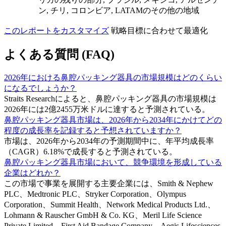
ン, チリ, コロンビア, LATAMのその他の地域
このレポートをカスタマイズ
戦略目標に合わせて最適化
よくある質問 (FAQ)
2026年における鼻腔パッキング器具の市場規模はどのくらい
になるでしょうか？
Straits Researchによると、鼻腔パッキング器具の市場規模は
2026年には2億2455万米ドルに達すると予測されている。
鼻腔パッキング器具市場は、2026年から2034年にかけてどの
程度の成長率を記録すると予想されていますか？
市場は、2026年から2034年の予測期間中に、年平均成長率
（CAGR）6.18%で成長すると予測されている。
鼻腔パッキング器具市場において、競争環境を形成している
企業はどれか？
この市場で事業を展開する主要企業には、Smith & Nephew
PLC、Medtronic PLC、Stryker Corporation、Olympus
Corporation、Summit Health、Network Medical Products Ltd.、
Lohmann & Rauscher GmbH & Co. KG、Meril Life Science
Private Limited、First Aid Bandage Company、Aegis Lifesciences