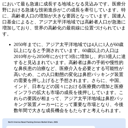
において最も急速に成長する地域となる見込みです。医療分
野における急速な技術進歩がこの成長を牽引しています。特
に、高齢者人口の増加が大きな要因となっています。国連人
口基金によると、アジア太平洋地域では高齢者人口が急激に
増加しており、世界の高齢化の最前線に位置づけられていま
す。
2050年までに、アジア太平洋地域では4人に1人が60歳
以上になると予測されています。60歳以上の人口は
2010年から2050年にかけて3倍に増加し、約13億人に達
すると見込まれています。高齢者は鼻の手術や慢性的
な鼻疾患の治療など、医療介入を必要とする可能性が
高いため、この人口動態の変化は鼻腔パッキング装置
の需要を押し上げると予想されます。さらに、中国、
インド、日本などの国々における医療費の増加と医療
インフラの拡大も市場の成長を後押ししています。こ
れらの要因が相まって、アジア太平洋地域は鼻腔パッ
キング装置メーカーにとって重要な市場となり、今後
数年間で大きな成長機会をもたらすと考えられます。