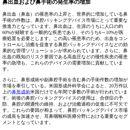
鼻出血および鼻手術の発生率の増加
鼻出血（鼻血）の罹患率の上昇と、世界的に増加している鼻
手術の件数は、鼻腔パッキングデバイス市場にとって重要な
推進力となっています。鼻出血は、生涯のうちに人口の約
60%が経験する一般的な疾患であり、そのうち6～10%が医
療処置を必要とします。この高い罹患率のため、出血をコン
トロールし治癒を促進する鼻腔パッキングデバイスなどの効
果的な管理ソ​​リューションが求められています。さらに、鼻
出血の既知のリスク要因である高血圧などの慢性疾患の罹患
率の急増も、これらのデバイスの需要増加に貢献していま
す。
さらに、鼻形成術や副鼻腔手術を含む鼻の手術件数の増加が
市場を牽引している。米国形成外科学会によると、20万件以
上の
鼻形成術
米国だけでも年間で多数の手術が行われていま
す。術後の鼻腔パッキングデバイスの使用は、合併症の予
防、鼻腔の開通性の維持、および治癒過程の促進に不可欠で
す。これらの要因が相まって、鼻腔パッキングデバイス市場
の成長を加速させ、耳鼻咽喉科医療分野における重要なセグ
メントとなっています。