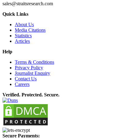
sales@straitsresearch.com
Quick Links
About Us
Media Citations
Statistics
Articles
Help
Terms & Conditions
Privacy Policy
Journalist Enquiry
Contact Us
Careers
Verified. Protected. Secure.
Secure Payments: