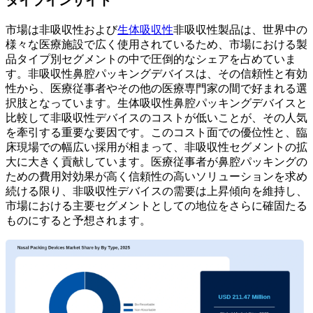
タイプインサイト
市場は非吸収性および
生体吸収性
非吸収性製品は、世界中の
様々な医療施設で広く使用されているため、市場における製
品タイプ別セグメントの中で圧倒的なシェアを占めていま
す。非吸収性鼻腔パッキングデバイスは、その信頼性と有効
性から、医療従事者やその他の医療専門家の間で好まれる選
択肢となっています。生体吸収性鼻腔パッキングデバイスと
比較して非吸収性デバイスのコストが低いことが、その人気
を牽引する重要な要因です。このコスト面での優位性と、臨
床現場での幅広い採用が相まって、非吸収性セグメントの拡
大に​​大きく貢献しています。医療従事者が鼻腔パッキングの
ための費用対効果が高く信頼性の高いソリューションを求め
続ける限り、非吸収性デバイスの需要は上昇傾向を維持し、
市場における主要セグメントとしての地位をさらに確固たる
ものにすると予想されます。