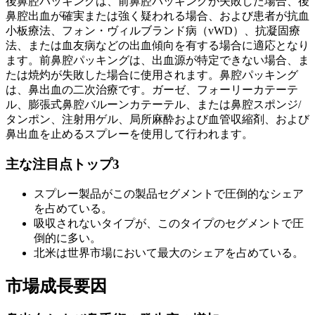
後鼻腔パッキングは、前鼻腔パッキングが失敗した場合、後
鼻腔出血が確実または強く疑われる場合、および患者が抗血
小板療法、フォン・ヴィルブランド病（vWD）、抗凝固療
法、または血友病などの出血傾向を有する場合に適応となり
ます。前鼻腔パッキングは、出血源が特定できない場合、ま
たは焼灼が失敗した場合に使用されます。鼻腔パッキング
は、鼻出血の二次治療です。ガーゼ、フォーリーカテーテ
ル、膨張式鼻腔バルーンカテーテル、または鼻腔スポンジ/
タンポン、注射用ゲル、局所麻酔および血管収縮剤、および
鼻出血を止めるスプレーを使用して行われます。
主な注目点トップ3
スプレー製品がこの製品セグメントで圧倒的なシェア
を占めている。
吸収されないタイプが、このタイプのセグメントで圧
倒的に多い。
北米は世界市場において最大のシェアを占めている。
市場成長要因