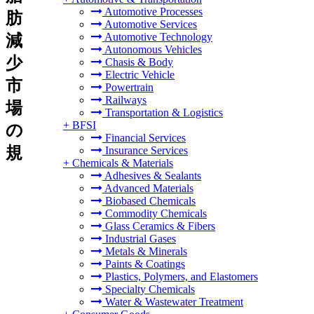
Automotive Processes
肪
Automotive Services
Automotive Technology
減
Autonomous Vehicles
少
Chasis & Body
Electric Vehicle
市
Powertrain
Railways
場
Transportation & Logistics
+
BFSI
の
Financial Services
規
Insurance Services
+
Chemicals & Materials
Adhesives & Sealants
Advanced Materials
Biobased Chemicals
Commodity Chemicals
Glass Ceramics & Fibers
Industrial Gases
Metals & Minerals
Paints & Coatings
Plastics, Polymers, and Elastomers
Specialty Chemicals
Water & Wastewater Treatment