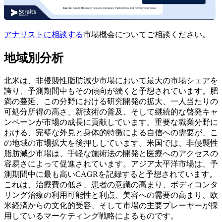
アナリストに相談する
市場機会についてご相談ください。
地域別分析
北米は、非侵襲性脂肪減少市場において最大の市場シェアを
誇り、予測期間中もその傾向が続くと予想されています。肥
満の蔓延、この分野における研究開発の拡大、一人当たりの
可処分所得の高さ、新技術の普及、そして継続的な啓発キャ
ンペーンが市場の成長に貢献しています。重要な職業分野に
おける、完璧な外見と身体的特徴による自信への需要が、こ
の地域の市場拡大を後押ししています。米国では、非侵襲性
脂肪減少市場は、手軽な施術法の開発と医療へのアクセスの
容易さによって促進されています。アジア太平洋市場は、予
測期間中に最も高いCAGRを記録すると予想されています。
これは、治療費の低さ、患者の意識の高まり、ボディコンタ
リング治療の利用可能性と利点、美容への需要の高まり、欧
米経済からの文化的受容、そして市場の主要プレーヤーが採
用しているマーケティング戦略によるものです。