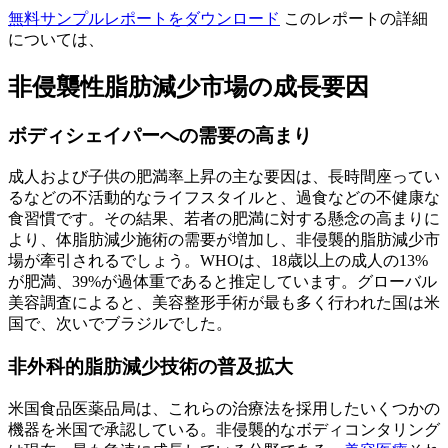
無料サンプルレポートをダウンロード
このレポートの詳細
については、
非侵襲性脂肪減少市場の成長要因
ボディシェイパーへの需要の高まり
成人および子供の肥満率上昇の主な要因は、長時間座ってい
るなどの不活動的なライフスタイルと、過食などの不健康な
食習慣です。その結果、若者の肥満に対する懸念の高まりに
より、体脂肪減少施術の需要が増加し、非侵襲的脂肪減少市
場が牽引されるでしょう。WHOは、18歳以上の成人の13%
が肥満、39%が過体重であると推定しています。グローバル
美容調査によると、美容整形手術が最も多く行われた国は米
国で、次いでブラジルでした。
非外科的脂肪減少技術の普及拡大
米国食品医薬品局は、これらの治療法を採用したいくつかの
機器を米国で承認している。非侵襲的なボディコンタリング