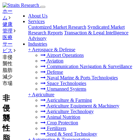
ホー
About Us
ム
Services
健康
Customized Market Research
Syndicated Market
管理
Research Reports
Transaction & Legal Intelligence
医療
Advisory
サー
Industries
+
Aerospace & Defense
ビス
Airport Operations
非侵
Aviation
襲性
Communication Navigation & Surveillance
脂肪
Defense
減少
Naval Marine & Ports Technologies
市場
Space Technologies
Unmanned Systems
+
Agriculture
非
Agriculture & Farming
Agriculture Equipment & Machinery
侵
Agriculture Technology
襲
Animal Nutrition
Crop Protection
性
Fertilizers
Seed & Seed Technology
脂
+
Automotive & Transportation