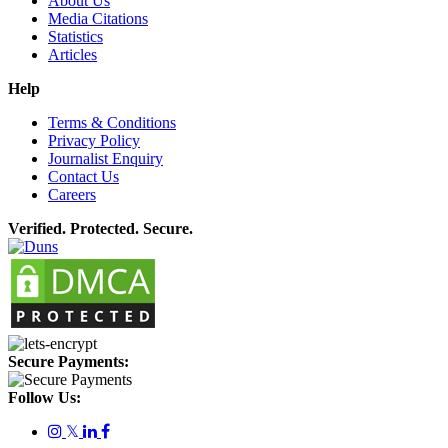
About Us
Media Citations
Statistics
Articles
Help
Terms & Conditions
Privacy Policy
Journalist Enquiry
Contact Us
Careers
Verified. Protected. Secure.
Secure Payments:
Follow Us:
𝕏