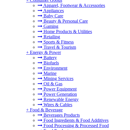
+
Consumer Goods
Apparel, Footwear & Accessories
Appliances
Baby Care
Beauty & Personal Care
Gaming
Home Products & Utilities
Retailing
Sports & Fitness
Travel & Tourism
+
Energy & Power
Battery
Biofuels
Environment
Marine
Mining Services
Oil & Gas
Power Equipment
Power Generation
Renewable Energy
Wires & Cables
+
Food & Beverage
Beverages Products
Food Ingredients & Food Additives
Food Processing & Processed Food