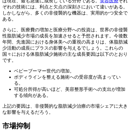
は現在、最も急速に成長している分野である。
美容医療
それ
ぞれの技術には、利点と欠点の深刻さにおいて違いがある。
しかしながら、多くの非侵襲的な機器は、実用的かつ安全で
ある。
さらに、医療費の増加と医療分野への投資は、世界の非侵襲
性脂肪減少市場の成長を加速させると予想されます。今後数
年間、先進国における身体美への重視の高まりは、体脂肪減
少活動の成長にプラスの影響を与えるでしょう。これらの
国々における体脂肪減少施術の主な成長要因は以下のとおり
です。
ベビーブーマー世代の増加。
ボディラインを整える施術への受容度が高まってい
る。
可処分所得が高いほど、美容整形手術への支出が増加
する傾向がある。
上記の要因は、非侵襲的な脂肪減少治療の市場シェアに大き
な影響を与えるだろう。
市場抑制