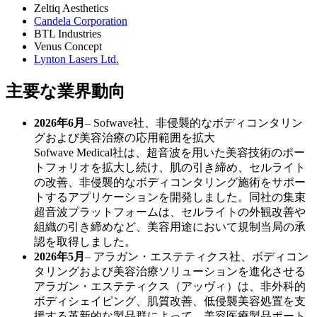
Zeltiq Aesthetics
Candela Corporation
BTL Industries
Venus Concept
Lynton Lasers Ltd.
主要な業界動向
2026年6月
– Sofwave社、非侵襲的なボディコンタリン
グおよび美容治療の応用範囲を拡大
Sofwave Medical社は、超音波を用いた美容技術のポー
トフォリオを拡大し続け、肌の引き締め、セルライト
の改善、非侵襲的なボディコンタリング施術をサポー
トするアプリケーションを開発しました。同社の集束
超音波プラットフォームは、セルライトの外観改善や
組織の引き締めなど、美容用途において規制当局の承
認を取得しました。
2026年5月
– アラガン・エステティクス社、ボディコン
タリングおよび美容治療ソリューションを進化させる
アラガン・エステティクス（アッヴィ）は、非外科的
ボディシェイピング、肌質改善、低侵襲美容処置を支
援する革新的な製品群によって、美容医療製品ポート