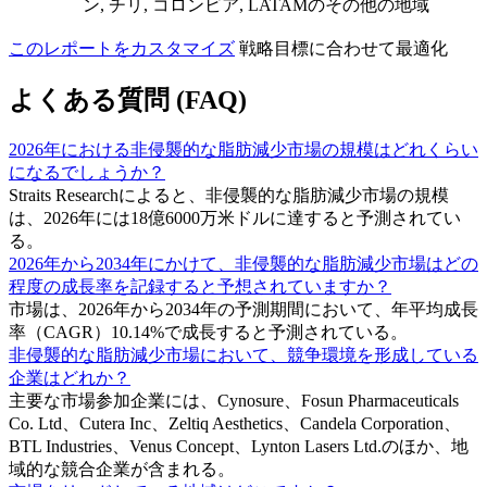
ン, チリ, コロンビア, LATAMのその他の地域
このレポートをカスタマイズ
戦略目標に合わせて最適化
よくある質問 (FAQ)
2026年における非侵襲的な脂肪減少市場の規模はどれくらい
になるでしょうか？
Straits Researchによると、非侵襲的な脂肪減少市場の規模
は、2026年には18億6000万米ドルに達すると予測されてい
る。
2026年から2034年にかけて、非侵襲的な脂肪減少市場はどの
程度の成長率を記録すると予想されていますか？
市場は、2026年から2034年の予測期間において、年平均成長
率（CAGR）10.14%で成長すると予測されている。
非侵襲的な脂肪減少市場において、競争環境を形成している
企業はどれか？
主要な市場参加企業には、Cynosure、Fosun Pharmaceuticals
Co. Ltd、Cutera Inc、Zeltiq Aesthetics、Candela Corporation、
BTL Industries、Venus Concept、Lynton Lasers Ltd.のほか、地
域的な競合企業が含まれる。