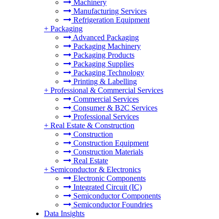
Machinery
Manufacturing Services
Refrigeration Equipment
+
Packaging
Advanced Packaging
Packaging Machinery
Packaging Products
Packaging Supplies
Packaging Technology
Printing & Labelling
+
Professional & Commercial Services
Commercial Services
Consumer & B2C Services
Professional Services
+
Real Estate & Construction
Construction
Construction Equipment
Construction Materials
Real Estate
+
Semiconductor & Electronics
Electronic Components
Integrated Circuit (IC)
Semiconductor Components
Semiconductor Foundries
Data Insights