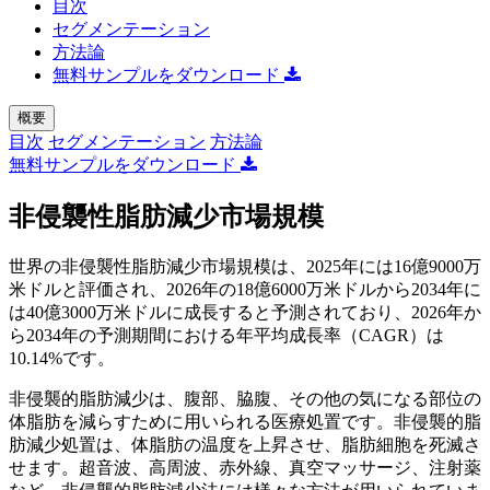
目次
セグメンテーション
方法論
無料サンプルをダウンロード
概要
目次
セグメンテーション
方法論
無料サンプルをダウンロード
非侵襲性脂肪減少市場規模
世界の非侵襲性脂肪減少市場規模は、2025年には16億9000万
米ドルと評価され、2026年の18億6000万米ドルから2034年に
は40億3000万米ドルに成長すると予測されており、2026年か
ら2034年の予測期間における年平均成長率（CAGR）は
10.14%です。
非侵襲的脂肪減少は、腹部、脇腹、その他の気になる部位の
体脂肪を減らすために用いられる医療処置です。非侵襲的脂
肪減少処置は、体脂肪の温度を上昇させ、脂肪細胞を死滅さ
せます。超音波、高周波、赤外線、真空マッサージ、注射薬