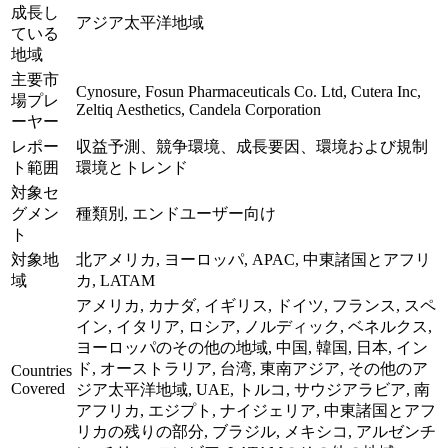
成長し
アジア太平洋地域
ている
地域
主要市
Cynosure, Fosun Pharmaceuticals Co. Ltd, Cutera Inc,
場プレ
Zeltiq Aesthetics, Candela Corporation
ーヤー
レポー
収益予測、競争環境、成長要因、環境および規制
ト範囲
環境とトレンド
対象セ
グメン
種類別, エンドユーザー向け
ト
対象地
北アメリカ, ヨーロッパ, APAC, 中東諸国とアフリ
域
カ, LATAM
アメリカ, カナダ, イギリス, ドイツ, フランス, スペ
イン, イタリア, ロシア, ノルディック, ベネルクス,
ヨーロッパのその他の地域, 中国, 韓国, 日本, イン
ド, オーストラリア, 台湾, 東南アジア, その他のア
Countries
Covered
ジア太平洋地域, UAE, トルコ, サウジアラビア, 南
アフリカ, エジプト, ナイジェリア, 中東諸国とアフ
リカの残りの部分, ブラジル, メキシコ, アルゼンチ