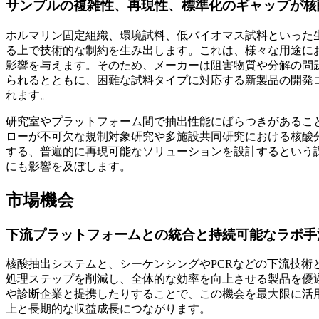
サンプルの複雑性、再現性、標準化のギャップが核
ホルマリン固定組織、環境試料、低バイオマス試料といった
る上で技術的な制約を生み出します。これは、様々な用途に
影響を与えます。そのため、メーカーは阻害物質や分解の問
られるとともに、困難な試料タイプに対応する新製品の開発
れます。
研究室やプラットフォーム間で抽出性能にばらつきがあるこ
ローが不可欠な規制対象研究や多施設共同研究における核酸
する、普遍的に再現可能なソリューションを設計するという
にも影響を及ぼします。
市場機会
下流プラットフォームとの統合と持続可能なラボ手
核酸抽出システムと、シーケンシングやPCRなどの下流技
処理ステップを削減し、全体的な効率を向上させる製品を優
や診断企業と提携したりすることで、この機会を最大限に活
上と長期的な収益成長につながります。