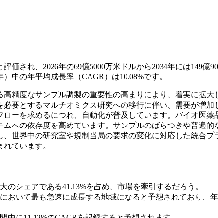
価され、2026年の69億5000万米ドルから2034年には149億90
）中の年平均成長率（CAGR）は10.08%です。
る高精度なサンプル調製の重要性の高まりにより、着実に拡大
を必要とするマルチオミクス研究への移行に伴い、需要が増加
フローを求めるにつれ、自動化が普及しています。バイオ医薬
テムへの依存度を高めています。サンプルのばらつきや普遍的
し、世界中の研究室や規制当局の要求の変化に対応した統合プ
まれています。
大のシェアである41.13%を占め、市場を牽引するだろう。
において最も急速に成長する地域になると予想されており、年
に11.12%のCAGRを記録すると予想されます。