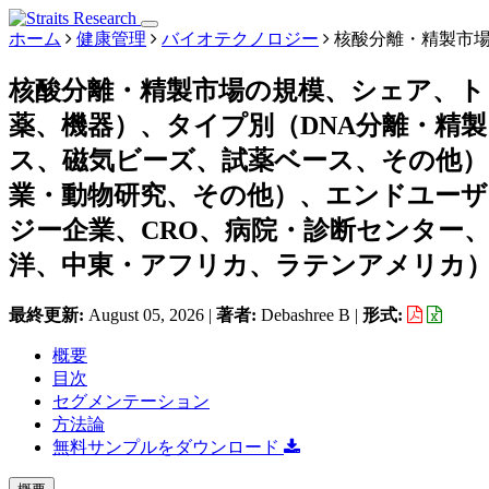
ホーム
健康管理
バイオテクノロジー
核酸分離・精製市
核酸分離・精製市場の規模、シェア、ト
薬、機器）、タイプ別（DNA分離・精製
ス、磁気ビーズ、試薬ベース、その他）
業・動物研究、その他）、エンドユーザ
ジー企業、CRO、病院・診断センター
洋、中東・アフリカ、ラテンアメリカ）、予
最終更新:
August 05, 2026
|
著者:
Debashree B
|
形式:
概要
目次
セグメンテーション
方法論
無料サンプルをダウンロード