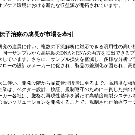
オブケア環境における新たな収益源が開拓されています。
伝子治療の成長が市場を牽引
研究の進展に伴い、複数の下流解析に対応できる汎用性の高い
同一サンプルから高純度のDNAとRNAの両方を抽出できる
大しています。さらに、サンプル損失を低減し、多様な分析プ
フローの設計がメーカーに促され、製品の差別化が図られ、高
大に伴い、開発段階から品質管理段階に至るまで、高精度な核
企業は、ベクター設計、検証、規制遵守のために一貫した抽出
ーカー各社は、厳格な再現性基準を満たす高精度精製システム
の高いソリューションを開発することで、規制された治療ワー