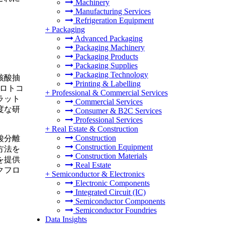
Machinery
Manufacturing Services
Refrigeration Equipment
+
Packaging
Advanced Packaging
Packaging Machinery
Packaging Products
Packaging Supplies
Packaging Technology
核酸抽
Printing & Labelling
プロトコ
+
Professional & Commercial Services
ラット
Commercial Services
度な研
Consumer & B2C Services
Professional Services
+
Real Estate & Construction
Construction
酸分離
Construction Equipment
方法を
Construction Materials
を提供
Real Estate
クフロ
+
Semiconductor & Electronics
Electronic Components
Integrated Circuit (IC)
Semiconductor Components
Semiconductor Foundries
Data Insights