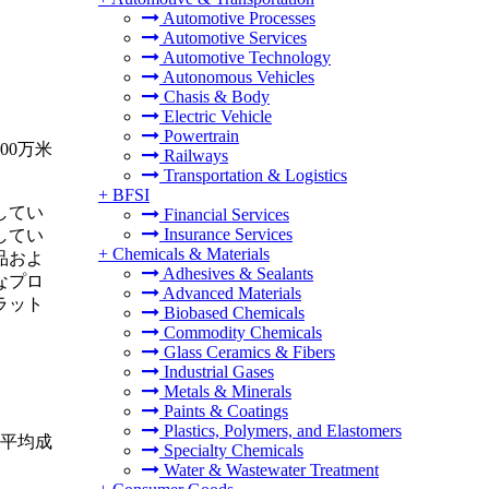
Automotive Processes
Automotive Services
Automotive Technology
Autonomous Vehicles
Chasis & Body
Electric Vehicle
Powertrain
00万米
Railways
Transportation & Logistics
+
BFSI
してい
Financial Services
Insurance Services
してい
+
Chemicals & Materials
品およ
Adhesives & Sealants
なプロ
Advanced Materials
ラット
Biobased Chemicals
Commodity Chemicals
Glass Ceramics & Fibers
Industrial Gases
Metals & Minerals
Paints & Coatings
Plastics, Polymers, and Elastomers
平均成
Specialty Chemicals
Water & Wastewater Treatment