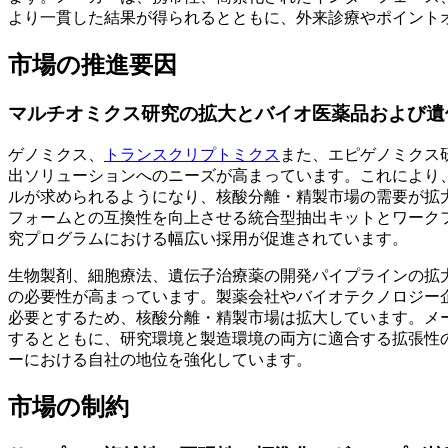
より一貫した結果が得られるとともに、外来診療やポイント
市場の推進要因
マルチオミクス研究の拡大とバイオ医薬品および遺
ゲノミクス、
トランスクリプトミクス
また、エピゲノミクス
出ソリューションへのニーズが高まっています。これにより、
ルが求められるようになり、核酸分離・精製市場の需要が拡
フォームとの互換性を向上させる統合型抽出キットとワーク
究プログラムにおける幅広い採用が促進されています。
生物製剤、細胞療法、遺伝子治療薬の開発パイプラインの拡
の必要性が高まっています。製薬会社やバイオテクノロジー
必要とするため、核酸分離・精製市場は拡大しています。メ
するとともに、研究環境と製造環境の両方に適合する拡張性
ーにおける自社の地位を強化しています。
市場の制約