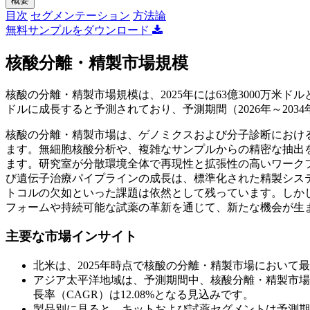
概要
目次
セグメンテーション
方法論
無料サンプルをダウンロード
核酸分離・精製市場規模
核酸の分離・精製市場規模は、2025年には63億3000万米ドルと評
ドルに成長すると予測されており、予測期間（2026年～2034年
核酸の分離・精製市場は、ゲノミクスおよび分子診断におけ
ます。無細胞核酸分析や、複雑なサンプルからの精密な抽出
ます。研究室が分散環境全体で再現性と拡張性の高いワーク
び遺伝子治療パイプラインの成長は、標準化された精製シス
トコルの欠如といった課題は依然として残っています。しか
フォームや持続可能な試薬の革新を通じて、新たな機会が生
主要な市場インサイト
北米は、2025年時点で核酸の分離・精製市場において最
アジア太平洋地域は、予測期間中、核酸分離・精製市場
長率（CAGR）は12.08%となる見込みです。
製品別に見ると、キットおよび試薬セグメントは予測期間中