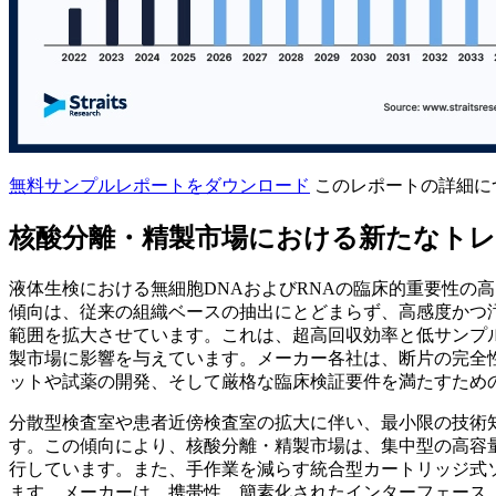
無料サンプルレポートをダウンロード
このレポートの詳細に
核酸分離・精製市場における新たなト
液体生検における無細胞DNAおよびRNAの臨床的重要性の
傾向は、従来の組織ベースの抽出にとどまらず、高感度かつ
範囲を拡大させています。これは、超高回収効率と低サンプ
製市場に影響を与えています。メーカー各社は、断片の完全
ットや試薬の開発、そして厳格な臨床検証要件を満たすため
分散型検査室や患者近傍検査室の拡大に伴い、最小限の技術
す。この傾向により、核酸分離・精製市場は、集中型の高容
行しています。また、手作業を減らす統合型カートリッジ式
ます。メーカーは、携帯性、簡素化されたインターフェース