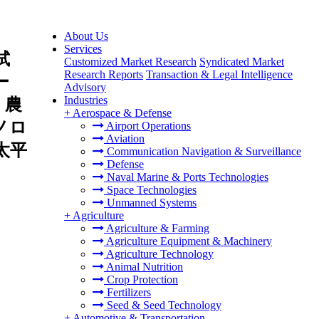
About Us
Services
試
Customized Market Research
Syndicated Market
Research Reports
Transaction & Legal Intelligence
ー
Advisory
Industries
、農
+
Aerospace & Defense
ノロ
Airport Operations
Aviation
太平
Communication Navigation & Surveillance
Defense
Naval Marine & Ports Technologies
Space Technologies
Unmanned Systems
+
Agriculture
Agriculture & Farming
Agriculture Equipment & Machinery
Agriculture Technology
Animal Nutrition
Crop Protection
Fertilizers
Seed & Seed Technology
+
Automotive & Transportation