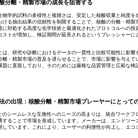
酸分離・精製市場の成長を阻害する
生物学的試料の多様性と複雑さは、安定した核酸収量と純度を
おける抽出結果の信頼性を制限することで、核酸の分離・精製
題に対処する高度な化学技術と最適化されたプロトコルへの投
コストが増加し、検証期間が延長されるというプレッシャーに
とは、研究や診断におけるデータの一貫性と比較可能性に影響
分離・精製市場の普及を遅らせることで、市場に影響を与えて
課題に直面しており、そのためには厳格な品質管理と広範な検
法の出現：核酸分離・精製市場プレーヤーにとって
術とのシームレスな互換性へのニーズの高まりは、統合ワークフ
遇することで市場を形成しています。メーカーは、エンドツー
用しています。これにより、ユーザーの利便性が向上し、エコ