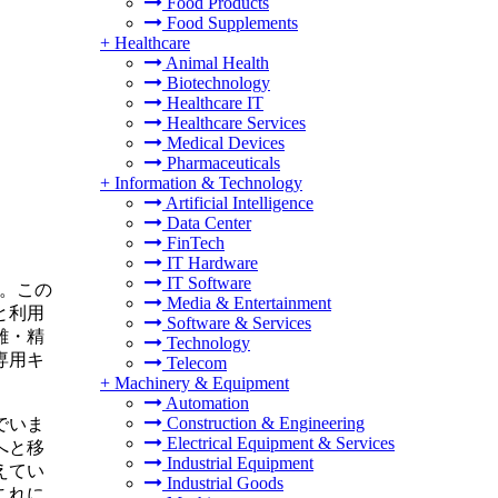
Food Products
Food Supplements
+
Healthcare
Animal Health
Biotechnology
Healthcare IT
Healthcare Services
Medical Devices
Pharmaceuticals
+
Information & Technology
Artificial Intelligence
Data Center
FinTech
IT Hardware
IT Software
す。この
Media & Entertainment
と利用
Software & Services
離・精
Technology
専用キ
Telecom
。
+
Machinery & Equipment
Automation
Construction & Engineering
でいま
Electrical Equipment & Services
へと移
Industrial Equipment
えてい
Industrial Goods
これに