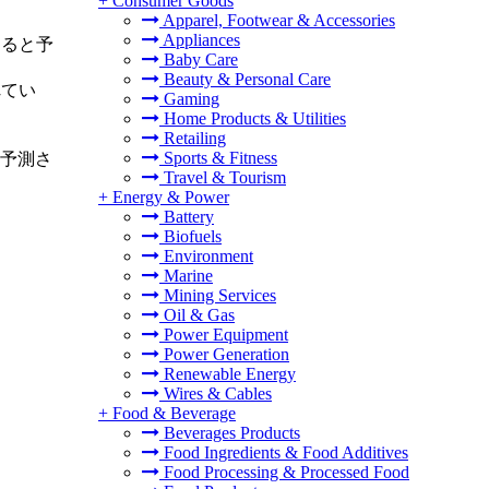
+
Consumer Goods
Apparel, Footwear & Accessories
Appliances
めると予
Baby Care
Beauty & Personal Care
れてい
Gaming
Home Products & Utilities
Retailing
Sports & Fitness
と予測さ
Travel & Tourism
+
Energy & Power
Battery
Biofuels
Environment
Marine
Mining Services
Oil & Gas
Power Equipment
Power Generation
Renewable Energy
Wires & Cables
+
Food & Beverage
Beverages Products
Food Ingredients & Food Additives
Food Processing & Processed Food