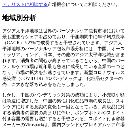
アナリストに相談する
市場機会についてご相談ください。
地域別分析
アジア太平洋地域は世界のパーソナルケア包装市場において
最も重要なシェアを占めており、予測期間中に年平均成長率
（CAGR）5.23%で成長すると予想されています。アジア太
平洋地域のパーソナルケア包装市場分析には、中国、オース
トラリア、インド、日本、その他のアジア太平洋地域が含ま
れます。消費者の関心が高まっていることから、中国のパー
ソナルケア市場は近年最も急速に成長している産業の一つと
なり、市場の拡大を加速させています。新型コロナウイルス
感染症（COVID-19）のパンデミックは、化粧品セクターの
売上に大きな落ち込みをもたらしました。
しかし、中国のパンデミック対策の成功により、小売取引額
は急速に増加した。中国の男性用化粧品市場の成長は、スキ
ンケアに対する意識の変化も一因となっている。高級品に対
する消費者の需要の高まりに伴い、ポンプボトルやスポイト
付き容器の需要も増加すると予想される。スポイト付き容器
メーカーのVirospackは、国内ブランドがプレミアムケア市場