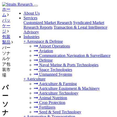
ホー
About Us
ム
Services
パッ
Customized Market Research
Syndicated Market
ケー
Research Reports
Transaction & Legal Intelligence
ジ
Advisory
包装
Industries
+
Aerospace & Defense
製品
Airport Operations
パー
Aviation
ソナ
Communication Navigation & Surveillance
ルケ
Defense
ア包
Naval Marine & Ports Technologies
装市
Space Technologies
Unmanned Systems
場
+
Agriculture
Agriculture & Farming
パ
Agriculture Equipment & Machinery
Agriculture Technology
ー
Animal Nutrition
Crop Protection
ソ
Fertilizers
ナ
Seed & Seed Technology
+
Automotive & Transportation