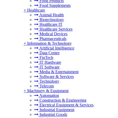
Food Products
Food Supplements
+
Healthcare
Animal Health
Biotechnology
Healthcare IT
Healthcare Services
Medical Devices
Pharmaceuticals
+
Information & Technology
Artificial Intelligence
Data Center
FinTech
IT Hardware
IT Software
Media & Entertainment
Software & Services
Technology
Telecom
+
Machinery & Equipment
Automation
Construction & Engineering
Electrical Equipment & Services
Industrial Equipment
Industrial Goods