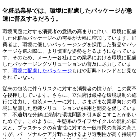
化粧品業界では、環境に配慮したパッケージが急
速に普及するだろう。
環境問題に対する消費者の意識の高まりに伴い、環境に配慮
した化粧品パッケージへの需要が大幅に増加しています。消
費者は、環境に優しいパッケージングを採用した製品やパッ
ケージを選ぶ際に、より慎重な姿勢をとるようになっていま
す。そのため、メーカー各社はこの業界における環境に配慮
したパッケージングソリューションの普及に尽力していま
す。
環境に配慮したパッケージ
もはや新興トレンドとは見な
されていない。
従来の包装に伴うリスクに対する消費者の憤りが、この変革
を後押ししています。さらに、立法府は厳格な環境規制の施
行に注力し、包装メーカーに対し、さまざまな業界向けの環
境に配慮した包装ソリューションの採用と開発を促していま
す。不適切な分解は深刻な環境問題を引き起こすことが多い
ためです。このように、生態系のライフサイクルの混乱の拡
大と、プラスチックの有害性に対する一般市民の意識の高ま
りが、パーソナルケア分野におけるより透明性が高く持続可