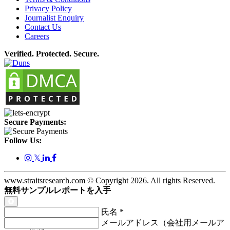
Privacy Policy
Journalist Enquiry
Contact Us
Careers
Verified. Protected. Secure.
Secure Payments:
Follow Us:
𝕏
www.straitsresearch.com © Copyright
2026
. All rights Reserved.
無料サンプルレポートを入手
氏名
*
メールアドレス（会社用メールア