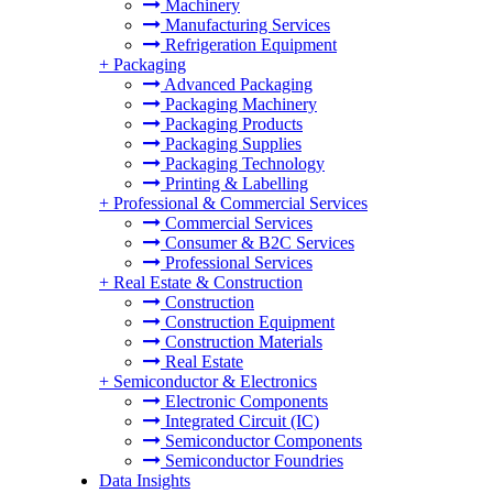
Machinery
Manufacturing Services
Refrigeration Equipment
+
Packaging
Advanced Packaging
Packaging Machinery
Packaging Products
Packaging Supplies
Packaging Technology
Printing & Labelling
+
Professional & Commercial Services
Commercial Services
Consumer & B2C Services
Professional Services
+
Real Estate & Construction
Construction
Construction Equipment
Construction Materials
Real Estate
+
Semiconductor & Electronics
Electronic Components
Integrated Circuit (IC)
Semiconductor Components
Semiconductor Foundries
Data Insights