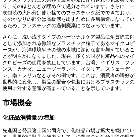
り、そのほとんどが埋め立て処分されています。さらに、一
次包装の大部分は使い捨てのプラスチック紙でできており、
そのかなりの部分は高級感を出すために多層構造になってい
るため、プラスチックの過剰廃棄につながっています。
さらに、洗い流すタイプのパーソナルケア製品に角質除去剤
として添加される微細なプラスチック粒子であるマイクロビ
ーズが、海洋環境やその他の水域に深刻な害を与えているこ
とが明らかになりました。現在、多くの国が化粧品へのマイ
クロビーズの使用を禁止しています。台湾、イギリス、フラ
ンス、カナダ、ニュージーランド、イタリア、スウェーデ
ン、南アフリカなどがその例です。これは、消費者の嗜好が
世界的に変化し、製品の配合や包装におけるプラスチックの
使用に対する意識が高まっていることを示しています。
市場機会
化粧品消費量の増加
先進国と発展途上国の両方で、化粧品市場は拡大を続けてい
る。世界的に顕著な傾向として、消費者の可処分所得の増加