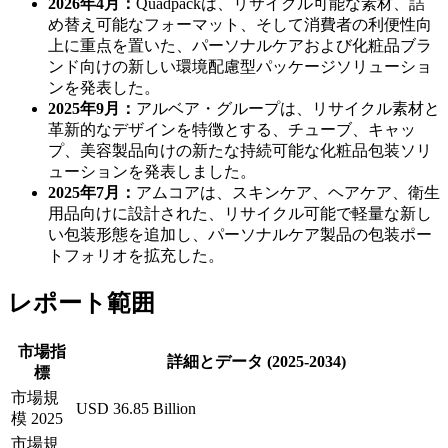
2026年4月：
Quadpackは、リサイクル可能な素材、詰
め替え可能なフォーマット、そして消費者の利便性向
上に重点を置いた、パーソナルケアおよび化粧品ブラ
ンド向けの新しい環境配慮型パッケージソリューショ
ンを発表した。
2025年9月：
アルベア・グループは、リサイクル素材と
革新的なデザインを特徴とする、チューブ、キャッ
プ、美容製品向けの新たな持続可能な化粧品包装ソリ
ューションを発表しました。
2025年7月：
アムコアは、スキンケア、ヘアケア、衛生
用品向けに設計された、リサイクル可能で軽量な新し
い包装形態を追加し、パーソナルケア製品の包装ポー
トフォリオを拡充した。
レポート範囲
市場指
詳細とデータ (2025-2034)
標
市場規
USD 36.85 Billion
模 2025
市場規