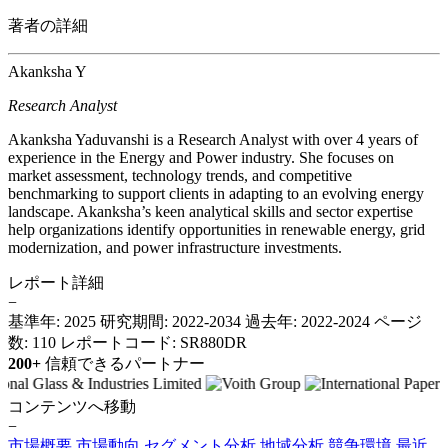
著者の詳細
Akanksha Y
Research Analyst
Akanksha Yaduvanshi is a Research Analyst with over 4 years of
experience in the Energy and Power industry. She focuses on
market assessment, technology trends, and competitive
benchmarking to support clients in adapting to an evolving energy
landscape. Akanksha’s keen analytical skills and sector expertise
help organizations identify opportunities in renewable energy, grid
modernization, and power infrastructure investments.
レポート詳細
−
基準年: 2025
研究期間: 2022-2034
過去年: 2022-2024
ページ
数: 110
レポートコード: SR880DR
200+
信頼できるパートナー
コンテンツへ移動
−
市場概要
市場動向
セグメント分析
地域分析
競争環境
最近