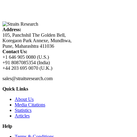
Address:
105, Panchshil The Golden Bell,
Koregaon Park Annexe, Mundhwa,
Pune, Maharashtra 411036
Contact Us:
+1 646 905 0080 (U.S.)
+91 8087085354 (India)
+44 203 695 0070 (U.K.)
sales@straitsresearch.com
Quick Links
About Us
Media Citations
Statistics
Articles
Help
Terms & Conditions