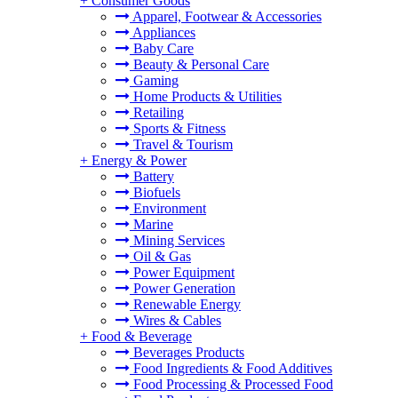
+
Consumer Goods
Apparel, Footwear & Accessories
Appliances
Baby Care
Beauty & Personal Care
Gaming
Home Products & Utilities
Retailing
Sports & Fitness
Travel & Tourism
+
Energy & Power
Battery
Biofuels
Environment
Marine
Mining Services
Oil & Gas
Power Equipment
Power Generation
Renewable Energy
Wires & Cables
+
Food & Beverage
Beverages Products
Food Ingredients & Food Additives
Food Processing & Processed Food