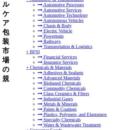
ル
Automotive Processes
Automotive Services
ケ
Automotive Technology
Autonomous Vehicles
ア
Chasis & Body
包
Electric Vehicle
Powertrain
装
Railways
Transportation & Logistics
市
+
BFSI
Financial Services
場
Insurance Services
+
Chemicals & Materials
の
Adhesives & Sealants
規
Advanced Materials
Biobased Chemicals
Commodity Chemicals
Glass Ceramics & Fibers
Industrial Gases
Metals & Minerals
Paints & Coatings
Plastics, Polymers, and Elastomers
Specialty Chemicals
Water & Wastewater Treatment