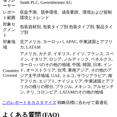
場プレ
Smith PLC, Gerreshheimer AG
ーヤー
レポー
収益予測、競争環境、成長要因、環境および規制
ト範囲
環境とトレンド
対象セ
包装資材別, 包装タイプ別 包装タイプ別, 製品タイ
グメン
プ別
ト
対象地
北アメリカ, ヨーロッパ, APAC, 中東諸国とアフリ
域
カ, LATAM
アメリカ, カナダ, イギリス, ドイツ, フランス, スペ
イン, イタリア, ロシア, ノルディック, ベネルクス,
ヨーロッパのその他の地域, 中国, 韓国, 日本, イン
ド, オーストラリア, 台湾, 東南アジア, その他のア
Countries
Covered
ジア太平洋地域, UAE, トルコ, サウジアラビア, 南
アフリカ, エジプト, ナイジェリア, 中東諸国とアフ
リカの残りの部分, ブラジル, メキシコ, アルゼンチ
ン, チリ, コロンビア, LATAMのその他の地域
このレポートをカスタマイズ
戦略目標に合わせて最適化
よくある質問 (FAQ)