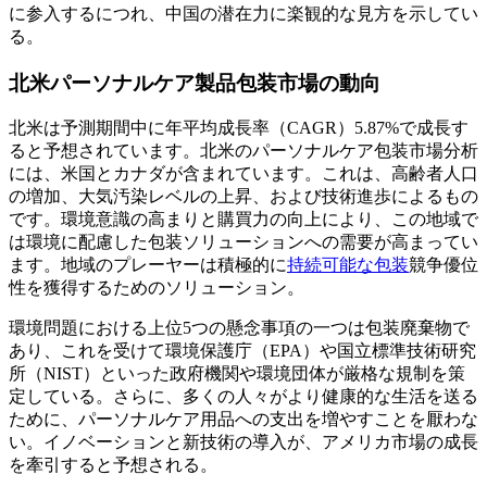
に参入するにつれ、中国の潜在力に楽観的な見方を示してい
る。
北米パーソナルケア製品包装市場の動向
北米は予測期間中に年平均成長率（CAGR）5.87%で成長す
ると予想されています。北米のパーソナルケア包装市場分析
には、米国とカナダが含まれています。これは、高齢者人口
の増加、大気汚染レベルの上昇、および技術進歩によるもの
です。環境意識の高まりと購買力の向上により、この地域で
は環境に配慮した包装ソリューションへの需要が高まってい
ます。地域のプレーヤーは積極的に
持続可能な包装
競争優位
性を獲得するためのソリューション。
環境問題における上位5つの懸念事項の一つは包装廃棄物で
あり、これを受けて環境保護庁（EPA）や国立標準技術研究
所（NIST）といった政府機関や環境団体が厳格な規制を策
定している。さらに、多くの人々がより健康的な生活を送る
ために、パーソナルケア用品への支出を増やすことを厭わな
い。イノベーションと新技術の導入が、アメリカ市場の成長
を牽引すると予想される。