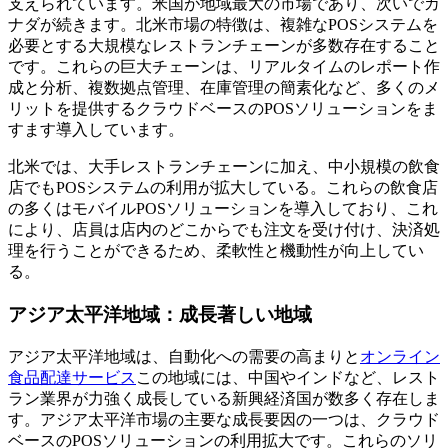
支えられています。米国が地域最大の市場であり、次いでカ
ナダが続きます。北米市場の特徴は、複雑なPOSシステムを
必要とする大規模なレストランチェーンが多数存在すること
です。これらの巨大チェーンは、リアルタイムのレポート作
成と分析、複数拠点管理、在庫管理の簡素化など、多くのメ
リットを提供するクラウドベースのPOSソリューションをま
すます導入しています。
北米では、大手レストランチェーンに加え、中小規模の飲食
店でもPOSシステムの利用が拡大している。これらの飲食店
の多くはモバイルPOSソリューションを導入しており、これ
により、店員は店内のどこからでも注文を受け付け、決済処
理を行うことができるため、柔軟性と機動性が向上してい
る。
アジア太平洋地域：成長著しい地域
アジア太平洋地域は、自動化への需要の高まりと
オンライン
食品配達サービス
この地域には、中国やインドなど、レスト
ラン業界が力強く成長している新興経済国が数多く存在しま
す。アジア太平洋市場の主要な成長要因の一つは、クラウド
ベースのPOSソリューションの利用拡大です。これらのソリ