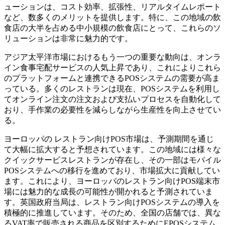
ューションは、コスト効率、拡張性、リアルタイムレポート
など、数多くのメリットを提供します。特に、この地域の飲
食店の大半を占める中小規模の飲食店にとって、これらのソ
リューションは非常に魅力的です。
アジア太平洋市場におけるもう一つの重要な動向は、オンラ
イン食事宅配サービスの人気上昇であり、これによりこれら
のプラットフォームと連携できるPOSシステムの需要が高ま
っている。多くのレストランは現在、POSシステムを利用し
てオンライン注文の注文および支払いプロセスを自動化して
おり、手作業の必要性を減らしながら生産性を向上させてい
る。
ヨーロッパの
レストラン向けPOS市場は、予測期間を通じ
て大幅に拡大すると予想されています。この地域には様々な
クイックサービスレストランが存在し、その一部はモバイル
POSシステムへの移行を進めており、市場拡大に貢献してい
ます。これにより、ヨーロッパのレストラン向けPOS端末市
場には魅力的な成長の可能性が開かれると予測されていま
す。英国政府当局は、レストラン向けPOSシステムの導入を
積極的に推進しています。そのため、全国の店舗では、異な
るVAT率で販売される商品を区別するためにEPOSシステム