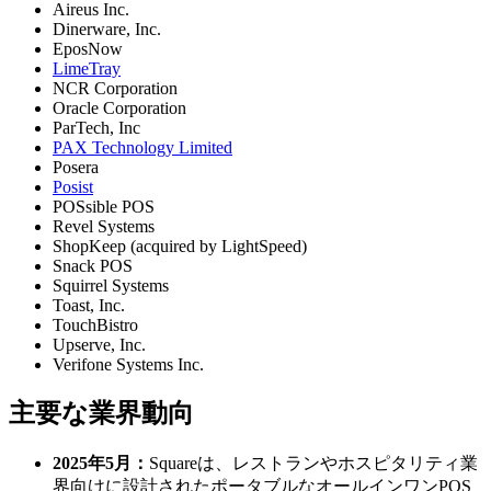
Aireus Inc.
Dinerware, Inc.
EposNow
LimeTray
NCR Corporation
Oracle Corporation
ParTech, Inc
PAX Technology Limited
Posera
Posist
POSsible POS
Revel Systems
ShopKeep (acquired by LightSpeed)
Snack POS
Squirrel Systems
Toast, Inc.
TouchBistro
Upserve, Inc.
Verifone Systems Inc.
主要な業界動向
2025年5月：
Squareは、レストランやホスピタリティ業
界向けに設計されたポータブルなオールインワンPOS