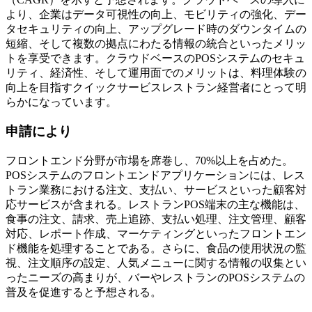
より、企業はデータ可視性の向上、モビリティの強化、デー
タセキュリティの向上、アップグレード時のダウンタイムの
短縮、そして複数の拠点にわたる情報の統合といったメリッ
トを享受できます。クラウドベースのPOSシステムのセキュ
リティ、経済性、そして運用面でのメリットは、料理体験の
向上を目指すクイックサービスレストラン経営者にとって明
らかになっています。
申請により
フロントエンド分野が市場を席巻し、70%以上を占めた。
POSシステムのフロントエンドアプリケーションには、レス
トラン業務における注文、支払い、サービスといった顧客対
応サービスが含まれる。レストランPOS端末の主な機能は、
食事の注文、請求、売上追跡、支払い処理、注文管理、顧客
対応、レポート作成、マーケティングといったフロントエン
ド機能を処理することである。さらに、食品の使用状況の監
視、注文順序の設定、人気メニューに関する情報の収集とい
ったニーズの高まりが、バーやレストランのPOSシステムの
普及を促進すると予想される。