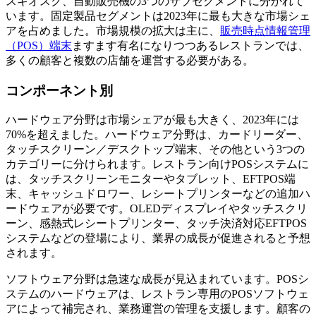
スキオスク、自動販売機の3つのサブセグメントに分かれて
います。固定製品セグメントは2023年に最も大きな市場シェ
アを占めました。市場規模の拡大は主に、
販売時点情報管理
（POS）端末
ますます有名になりつつあるレストランでは、
多くの顧客と複数の店舗を運営する必要がある。
コンポーネント別
ハードウェア分野は市場シェアが最も大きく、2023年には
70%を超えました。ハードウェア分野は、カードリーダー、
タッチスクリーン／デスクトップ端末、その他という3つの
カテゴリーに分けられます。レストラン向けPOSシステムに
は、タッチスクリーンモニターやタブレット、EFTPOS端
末、キャッシュドロワー、レシートプリンターなどの追加ハ
ードウェアが必要です。OLEDディスプレイやタッチスクリ
ーン、感熱式レシートプリンター、タッチ決済対応EFTPOS
システムなどの登場により、業界の成長が促進されると予想
されます。
ソフトウェア分野は急速な成長が見込まれています。POSシ
ステムのハードウェアは、レストラン専用のPOSソフトウェ
アによって補完され、業務運営の管理を支援します。顧客の