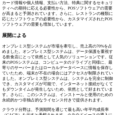
カード情報や個人情報、支払い方法、特典に関するセキュリ
ティへの期待に応える必要性から、POSソフトウェアの需要
が高まると予測されています。さらに、レストランの種類に
応じたソフトウェアの必要性から、カスタマイズされたPOS
ソフトウェアの需要も増加しています。
展開による
オンプレミス型システムが市場を牽引し、売上高の70%を占
めました。オンプレミス型システムは、データ保護を重視す
る飲食店にとって依然として人気のソリューションです。従
来のPOSシステムは、コンピュータのドライブと同様に、最
寄りのサーバーまたはローカルデータベースに情報を保存し
ていたため、端末が不在の場合にはアクセスが制限されてい
ました。オンプレミス型システムは、システムを完全に制御
でき、カスタマイズが可能で、インターネット接続がなくて
もダウンタイムが発生しないため、依然として好まれていま
す。さらに、このシステムは、インストールと使用のための
永続的かつ非独占的なライセンス付きで提供されます。
クラウド分野は、予測期間を通じて最も高い年平均成長率
（CAGR）を示すと予想されます。クラウドベースの導入に