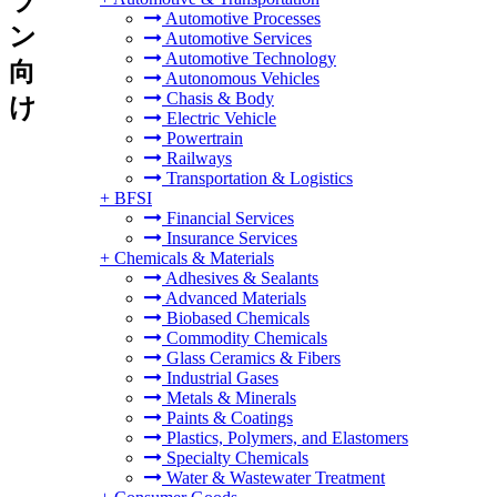
ラ
Automotive Processes
ン
Automotive Services
Automotive Technology
向
Autonomous Vehicles
Chasis & Body
け
Electric Vehicle
Powertrain
Railways
Transportation & Logistics
+
BFSI
Financial Services
Insurance Services
+
Chemicals & Materials
Adhesives & Sealants
Advanced Materials
Biobased Chemicals
Commodity Chemicals
Glass Ceramics & Fibers
Industrial Gases
Metals & Minerals
Paints & Coatings
Plastics, Polymers, and Elastomers
Specialty Chemicals
Water & Wastewater Treatment