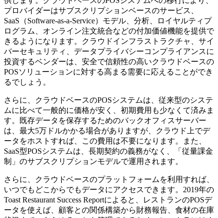
供します。クラウドベースのPOSシステムへの移行により、
プロバイダーはサブスクリプションベースのサービス、
SaaS（Software-as-a-Service）モデル、分析、ロイヤルティプ
ログラム、オンライン注文統合などの付加価値機能を提供で
きるようになります。クラウドインフラストラクチャ、サイ
バーセキュリティ、データプライバシーコンプライアンスに
投資するベンダーは、安全で信頼性の高いクラウドベースの
POSソリューションに対する高まる需要に応えることができ
るでしょう。
さらに、クラウドベースのPOSシステムは、従来型のシステ
ムに比べて一般的に価格が安く、初期費用も少なくて済みま
す。既存データを保存するためのバックオフィスサーバー
は、最大5万ドルかかる場合がありますが、クラウド上でデ
ータをホストすれば、この費用は不要になります。また、
SaaS型POSシステムは、長期契約の義務がなく、「従量課金
制」のサブスクリプションモデルで運用されます。
さらに、クラウドベースのプラットフォームを利用すれば、
いつでもどこからでもデータにアクセスできます。2019年の
Toast Restaurant Success Reportによると、レストランのPOSデ
ータを使えば、顧客との関係構築から財務報告、食材の在庫