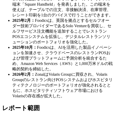
端末「Square Handheld」を発表しました。この端末を
使えば、テーブルでの注文、非接触決済、在庫管理、
レシート印刷を1台のデバイスで行うことができます。
2025年2月：
Foodicsは、英国を拠点とするセルフオー
ダー技術プロバイダーであるSolo Ventureを買収し、セ
ルフサービス注文機能を追加することでレストラン
POSエコシステムを拡張し、デジタルレストランソリ
ューションのポートフォリオを強化した。
2025年10月：
Foodicsは、AIを活用した製品イノベーシ
ョンを加速させ、クラウドベースのレストランPOSお
よび管理プラットフォームに予測分析を統合するた
め、Amazon Web Services（AWS）と1,000万米ドルの戦
略的契約を締結した。
2026年2月：
ZonalはVolaris Groupに買収され、Volaris
Groupのレストラン向けPOSシステムおよびホスピタリ
ティテクノロジーのポートフォリオが強化されるとと
もに、ホスピタリティソフトウェア市場における
Volarisの存在感が拡大した。
レポート範囲