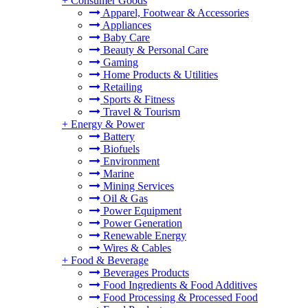
+
Consumer Goods
Apparel, Footwear & Accessories
Appliances
Baby Care
Beauty & Personal Care
Gaming
Home Products & Utilities
Retailing
Sports & Fitness
Travel & Tourism
+
Energy & Power
Battery
Biofuels
Environment
Marine
Mining Services
Oil & Gas
Power Equipment
Power Generation
Renewable Energy
Wires & Cables
+
Food & Beverage
Beverages Products
Food Ingredients & Food Additives
Food Processing & Processed Food