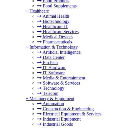
Food Products
Food Supplements
+
Healthcare
Animal Health
Biotechnology
Healthcare IT
Healthcare Services
Medical Devices
Pharmaceuticals
+
Information & Technology
Artificial Intelligence
Data Center
FinTech
IT Hardware
IT Software
Media & Entertainment
Software & Services
Technology
Telecom
+
Machinery & Equipment
Automation
Construction & Engineering
Electrical Equipment & Services
Industrial Equipment
Industrial Goods