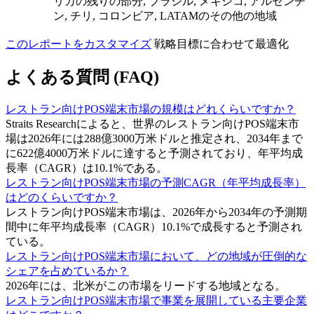
リカの残りの部分, ブラジル, メキシコ, アルゼンチ
ン, チリ, コロンビア, LATAMのその他の地域
このレポートをカスタマイズ
戦略目標に合わせて最適化
よくある質問 (FAQ)
レストラン向けPOS端末市場の規模はどれくらいですか？
Straits Researchによると、世界のレストラン向けPOS端末市
場は2026年には288億3000万米ドルと推定され、2034年まで
に622億4000万米ドルに達すると予測されており、年平均成
長率（CAGR）は10.1%である。
レストラン向けPOS端末市場の予測CAGR（年平均成長率）
はどのくらいですか？
レストラン向けPOS端末市場は、2026年から2034年の予測期
間中に年平均成長率（CAGR）10.1%で成長すると予測され
ている。
レストラン向けPOS端末市場において、どの地域が圧倒的な
シェアを占めているか？
2026年には、北米がこの市場をリードする地域となる。
レストラン向けPOS端末市場で事業を展開している主要企業