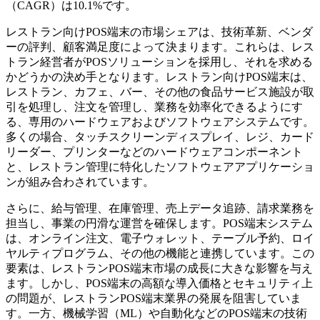
（CAGR）は10.1%です。
レストラン向けPOS端末の市場シェアは、技術革新、ベンダ
ーの評判、顧客満足度によって決まります。これらは、レス
トラン経営者がPOSソリューションを採用し、それを求める
かどうかの決め手となります。レストラン向けPOS端末は、
レストラン、カフェ、バー、その他の食品サービス施設が取
引を処理し、注文を管理し、業務を効率化できるようにす
る、専用のハードウェアおよびソフトウェアシステムです。
多くの場合、タッチスクリーンディスプレイ、レジ、カード
リーダー、プリンターなどのハードウェアコンポーネント
と、レストラン管理に特化したソフトウェアアプリケーショ
ンが組み合わされています。
さらに、給与管理、在庫管理、売上データ追跡、請求業務を
担当し、事業の円滑な運営を確保します。POS端末システム
は、オンライン注文、電子ウォレット、テーブル予約、ロイ
ヤルティプログラム、その他の機能と連携しています。この
要素は、レストランPOS端末市場の成長に大きな影響を与え
ます。しかし、POS端末の高額な導入価格とセキュリティ上
の問題が、レストランPOS端末業界の発展を阻害していま
す。一方、機械学習（ML）や自動化などのPOS端末の技術