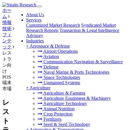
ホー
About Us
ム
Services
情報
Customized Market Research
Syndicated Market
技術
Research Reports
Transaction & Legal Intelligence
フィ
Advisory
ンテ
Industries
+
Aerospace & Defense
ック
Airport Operations
レス
Aviation
トラ
Communication Navigation & Surveillance
ン向
Defense
け
Naval Marine & Ports Technologies
POS
Space Technologies
端末
Unmanned Systems
+
Agriculture
市場
Agriculture & Farming
Agriculture Equipment & Machinery
レ
Agriculture Technology
Animal Nutrition
ス
Crop Protection
Fertilizers
ト
Seed & Seed Technology
+
Automotive & Transportation