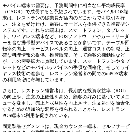
モバイル端末の需要は、予測期間中に相当な年平均成長率
（CAGR）で成長すると予想されています。モバイルPOS端
末は、レストランの従業員が店内のどこからでも取引を行
い、注文を受け付け、顧客にサービスを提供できる携帯型シ
ステムです。これらの端末は、スマートフォン、タブレッ
ト、ワイヤレス端末など、POSソフトウェアやカードリーダ
ーを含む携帯型デバイスであることが多いです。テーブル回
転率の向上、サービスレベルの向上、運営コストの削減、正
確な料理情報の提供、推奨販売、そして顧客の機動性など
が、この需要拡大に貢献しています。スマートフォンやタブ
レットなどのモバイルデバイスの手頃な価格化、そしてワイ
ヤレス技術の進歩も、レストラン経営者の間でのmPOS端末
の利用急増に寄与しています。
さらに、レストラン経営者は、長期的な投資収益率（ROI）
の向上や、注文の正確性を高め、顧客の好みに基づいてメニ
ューを変更し、売上と収益性を向上させ、注文処理を簡素化
するための追加的な洞察を得られることから、レストラン
POS端末の利用を促されている。
固定製品セグメントは、現金カウンター端末、セルフサービ