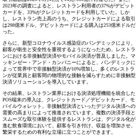
2023年の調査によると、レストラン利用者の37%がデビット
カードを、33%がクレジットカードを利用していた。しか
し、レストラン売上高のうち、クレジットカードによる取引
は298億米ドル、デビットカードによる購入は253億米ドルだ
った。
さらに、新型コロナウイルス感染症のパンデミックにより、
顧客が衛生と安全性を重視するようになったため、レストラ
ンにおける非接触型決済やモバイル決済が普及しました。マ
ッキンゼー・アンド・カンパニーによると、パンデミックに
よって世界中で非接触型決済が10%増加し、多くのレストラ
ンが従業員と顧客間の物理的な接触を減らすために非接触型
決済ソリューションを導入しています。
その結果、レストラン業界における決済処理機能を統合した
POS端末の導入は、クレジットカード／デビットカード、モ
バイルウォレット、非接触型決済といったデジタル決済への
需要の高まりによって推進されています。複数の決済手段と
スムーズな取引体験を提供するレストランは、デジタル化が
進む飲食環境において、顧客を引き付け、収益を増加させ、
繁栄するための有利な立場に立つことができます。