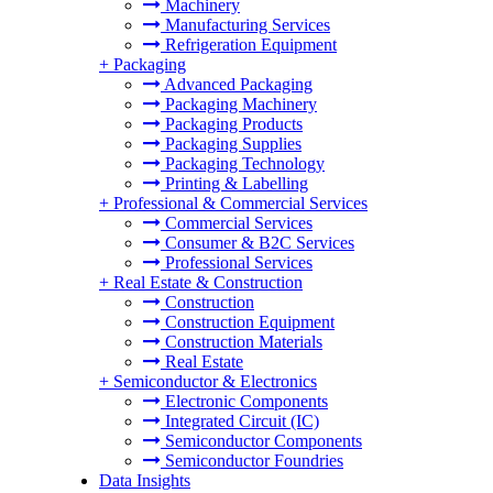
Machinery
Manufacturing Services
Refrigeration Equipment
+
Packaging
Advanced Packaging
Packaging Machinery
Packaging Products
Packaging Supplies
Packaging Technology
Printing & Labelling
+
Professional & Commercial Services
Commercial Services
Consumer & B2C Services
Professional Services
+
Real Estate & Construction
Construction
Construction Equipment
Construction Materials
Real Estate
+
Semiconductor & Electronics
Electronic Components
Integrated Circuit (IC)
Semiconductor Components
Semiconductor Foundries
Data Insights