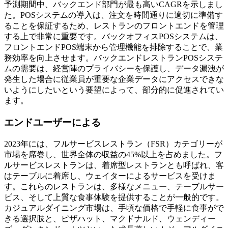
予測期間中、バックエンド部門が最も高いCAGRを示しまし
た。POSシステムの導入は、注文を時間通りに適切に準備す
ることを保証するため、レストランのフロントエンドを管理
する上で非常に重要です。バックオフィスPOSシステムは、
フロントエンドPOS端末から管理機能を排除することで、業
務効率を向上させます。バックエンドレストランPOSシステ
ムの需要は、経営陣のプライバシーを保護し、データ漏洩が
発生した場合に従業員が重要な企業データにアクセスできな
いようにしたいという要望によって、部分的に促進されてい
ます。
エンドユーザーによる
2023年には、フルサービスレストラン（FSR）カテゴリーが
市場を席巻し、世界全体の収益の45%以上を占めました。フ
ルサービスレストランは、着席型レストランとも呼ばれ、客
はテーブルに着席し、ウェイターによるサービスを受けま
す。これらのレストランは、多様なメニュー、テーブルサー
ビス、そして上質な食事体験を提供することが一般的です。
カジュアルダイニング市場は、手頃な価格で手軽に食事がで
きる選択肢と、ピザハット、マクドナルド、ウェンディー