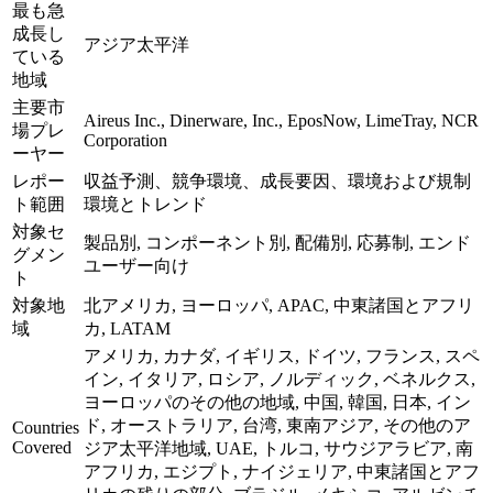
最も急
成長し
アジア太平洋
ている
地域
主要市
Aireus Inc., Dinerware, Inc., EposNow, LimeTray, NCR
場プレ
Corporation
ーヤー
レポー
収益予測、競争環境、成長要因、環境および規制
ト範囲
環境とトレンド
対象セ
製品別, コンポーネント別, 配備別, 応募制, エンド
グメン
ユーザー向け
ト
対象地
北アメリカ, ヨーロッパ, APAC, 中東諸国とアフリ
域
カ, LATAM
アメリカ, カナダ, イギリス, ドイツ, フランス, スペ
イン, イタリア, ロシア, ノルディック, ベネルクス,
ヨーロッパのその他の地域, 中国, 韓国, 日本, イン
ド, オーストラリア, 台湾, 東南アジア, その他のア
Countries
Covered
ジア太平洋地域, UAE, トルコ, サウジアラビア, 南
アフリカ, エジプト, ナイジェリア, 中東諸国とアフ