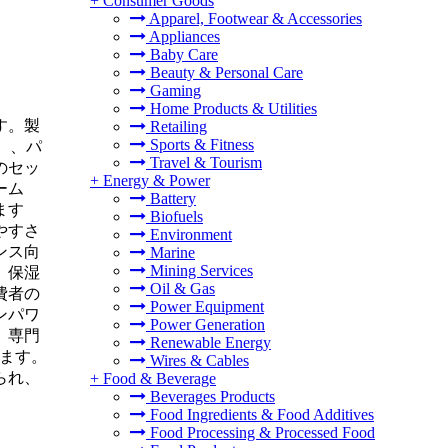
+
Consumer Goods
Apparel, Footwear & Accessories
Appliances
Baby Care
Beauty & Personal Care
Gaming
Home Products & Utilities
す。製
Retailing
Sports & Fitness
）、パ
Travel & Tourism
のセッ
+
Energy & Power
ーム
Battery
ます
Biofuels
やすさ
Environment
ンス向
Marine
Mining Services
、保湿
Oil & Gas
費者の
Power Equipment
ンパワ
Power Generation
、専門
Renewable Energy
ます。
Wires & Cables
られ、
+
Food & Beverage
Beverages Products
Food Ingredients & Food Additives
Food Processing & Processed Food