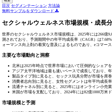
概要
目次
セグメンテーション
方法論
無料サンプルをダウンロード
セクシャルウェルネス市場規模・成長
世界のセクシャルウェルネス市場規模は、2025年には266億9,0
測されており、予測期間中の年平均成長率（CAGR）は7.6
ォーマンス向上剤の着実な普及によるものであり、eコマー
主要な市場動向と洞察
北米は2025年時点で世界市場において圧倒的なシェア
アジア太平洋地域は最も速いペースで成長しており、年平
製品タイプ別に見ると、セックス玩具分野が市場を席巻し
消費者志向別に見ると、女性セグメントは年平均成長率（
流通チャネル別に見ると、2025年にはオンライン小売業
米国が市場を支配しており、2024年には82億1000万米
市場規模と予測