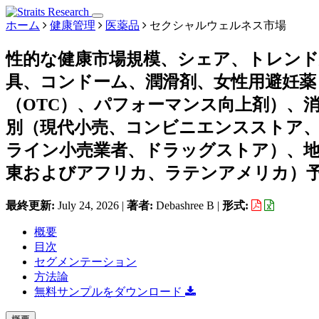
ホーム
健康管理
医薬品
セクシャルウェルネス市場
性的な健康市場規模、シェア、トレン
具、コンドーム、潤滑剤、女性用避妊薬
（OTC）、パフォーマンス向上剤）、
別（現代小売、コンビニエンスストア
ライン小売業者、ドラッグストア）、
東およびアフリカ、ラテンアメリカ）予測、
最終更新:
July 24, 2026
|
著者:
Debashree B
|
形式:
概要
目次
セグメンテーション
方法論
無料サンプルをダウンロード