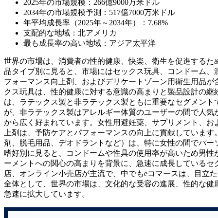
2025年の市場規模：266億9000万米ドル
2034年の市場規模予測：517億7000万米ドル
年平均成長率（2025年～2034年）：7.68%
支配的な地域：北アメリカ
最も成長率の高い地域：アジア太平洋
世界の市場は、消費者の性的健康、快楽、衛生を促進するた
品タイプ別に見ると、市場にはセックス玩具、コンドーム、潤
フォーマンス向上剤、およびデリケートゾーン用衛生用品が
クス玩具は、性的健康に対する意識の高まりと製品設計の継
は、ラテックス製と非ラテックス製ともに重要なセグメント
が、非ラテックス製はアレルギー体質のユーザーの間で人気
から広く好まれています。女性用避妊薬、サプリメント、お
上剤は、予防ケアとパフォーマンスの向上に貢献しています
剤、脱毛用品、デオドラントなど）は、特に女性の間でパー
嗜好別に見ると、コンドームや性具の使用率が高いため男性
ーメントへの関心の高まりを背景に、急速に成長しているセ
店、オンライン小売店が主流で、中でもeコマースは、目立
全体として、世界の市場は、文化的な受容の進展、性的な健
急速に拡大しています。