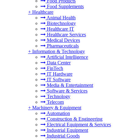
Food Products
Food Supplements
+
Healthcare
Animal Health
Biotechnology
Healthcare IT
Healthcare Services
Medical Devices
Pharmaceuticals
+
Information & Technology
Artificial Intelligence
Data Center
FinTech
IT Hardware
IT Software
Media & Entertainment
Software & Services
Technology
Telecom
+
Machinery & Equipment
Automation
Construction & Engineering
Electrical Equipment & Services
Industrial Equipment
Industrial Goods