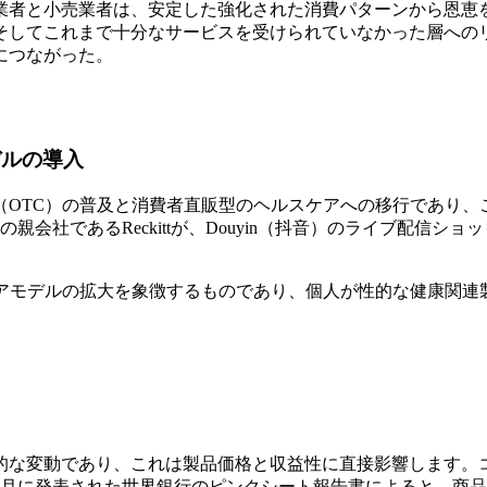
業者と小売業者は、安定した強化された消費パターンから恩恵
そしてこれまで十分なサービスを受けられていなかった層への
につながった。
デルの導入
（OTC）の普及と消費者直販型のヘルスケアへの移行であり、
の親会社であるReckittが、Douyin（抖音）のライブ配信
ケアモデルの拡大を象徴するものであり、個人が性的な健康関連
的な変動であり、これは製品価格と収益性に直接影響します。
年8月に発表された世界銀行のピンクシート報告書によると、商