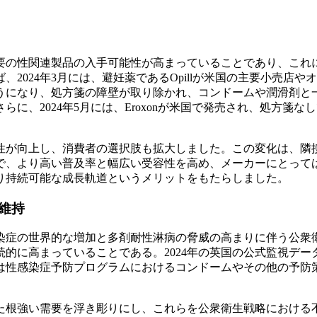
要の性関連製品の入手可能性が高まっていることであり、これ
024年3月には、避妊薬であるOpillが米国の主要小売店や
うになり、処方箋の障壁が取り除かれ、コンドームや潤滑剤と
、2024年5月には、Eroxonが米国で発売され、処方箋な
性が向上し、消費者の選択肢も拡大しました。この変化は、隣
で、より高い普及率と幅広い受容性を高め、メーカーにとって
り持続可能な成長軌道というメリットをもたらしました。
維持
染症の世界的な増加と多剤耐性淋病の脅威の高まりに伴う公衆
的に高まっていることである。2024年の英国の公式監視デー
は性感染症予防プログラムにおけるコンドームやその他の予防
た根強い需要を浮き彫りにし、これらを公衆衛生戦略における