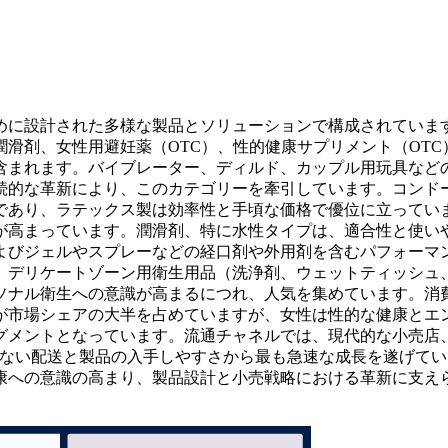
めに設計された多様な製品とソリューションで構成されていま
滑剤、女性用避妊薬（OTC）、性的健康サプリメント（OTC
含まれます。バイブレーター、ディルド、カップル用玩具など
続的な革新により、このカテゴリーを牽引しています。コンド
であり、ラテックス製は効率性と手頃な価格で優位に立ってい
が高まっています。潤滑剤、特に水性タイプは、適合性と使い
よびジェルやスプレーなどの経口剤や外用剤を含むパフォーマ
。デリケートゾーン用衛生用品（洗浄剤、ウェットティッシュ
ソナル衛生への意識が高まるにつれ、人気を集めています。消
が市場シェアの大半を占めていますが、女性は性的な健康とエ
グメントとなっています。流通チャネルでは、現代的な小売店
たない配送と製品の入手しやすさから最も急速な成長を遂げてい
康への意識の高まり、製品設計と小売戦略における革新に支え