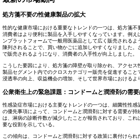
処方箋不要の性健康製品の拡大
性的な健康市場における重要なトレンドの一つは、処方箋不
消費者はより便利に製品を入手しやすくなっています。例えば、2
ンプラットフォームで一般用医薬品として広く販売されるよ
陳列されることで、買い物かごに追加しやすくなりました。さらに
で販売されるようになり、消費者の入手性が向上しました。
こうした要因により、処方箋の障壁が取り除かれ、アクセス
製品セグメント内でのクロスカテゴリー販売を促進すること
浸透率の向上、収益機会の増加、そして世界市場におけるよ
公衆衛生上の緊急課題：コンドームと潤滑剤の需要
性感染症市場における主要なトレンドの一つは、細菌性性感
の優先事項によって、コンドームと潤滑剤に対する需要が持続
は、淋病の診断件数が減少したことが報告されており、これ
要な役割を示している。
この傾向は、コンドームと潤滑剤に対する政策に裏付けられ