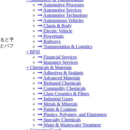
Automotive Processes
Automotive Services
Automotive Technology
Autonomous Vehicles
Chasis & Body
Electric Vehicle
Powertrain
すると予
Railways
理とパフ
Transportation & Logistics
+
BFSI
Financial Services
Insurance Services
+
Chemicals & Materials
Adhesives & Sealants
Advanced Materials
Biobased Chemicals
Commodity Chemicals
Glass Ceramics & Fibers
Industrial Gases
Metals & Minerals
Paints & Coatings
Plastics, Polymers, and Elastomers
Specialty Chemicals
Water & Wastewater Treatment