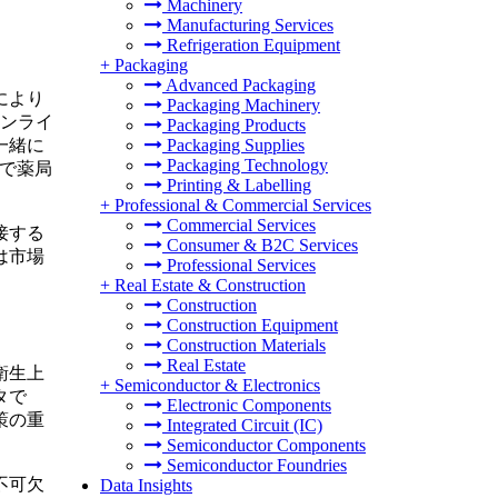
Machinery
Manufacturing Services
Refrigeration Equipment
+
Packaging
Advanced Packaging
により
Packaging Machinery
オンライ
Packaging Products
Packaging Supplies
一緒に
Packaging Technology
しで薬局
Printing & Labelling
+
Professional & Commercial Services
Commercial Services
接する
Consumer & B2C Services
は市場
Professional Services
+
Real Estate & Construction
Construction
Construction Equipment
Construction Materials
Real Estate
衛生上
+
Semiconductor & Electronics
タで
Electronic Components
策の重
Integrated Circuit (IC)
Semiconductor Components
Semiconductor Foundries
不可欠
Data Insights