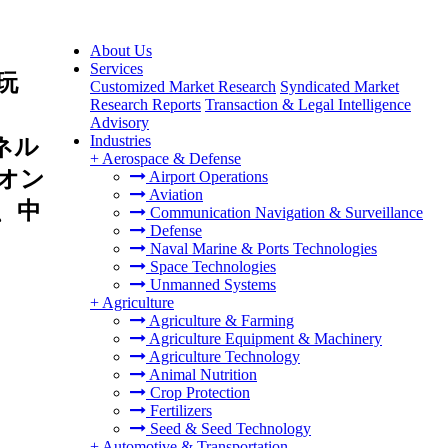
About Us
Services
玩
Customized Market Research
Syndicated Market
Research Reports
Transaction & Legal Intelligence
Advisory
Industries
ネル
+
Aerospace & Defense
オン
Airport Operations
Aviation
、中
Communication Navigation & Surveillance
Defense
Naval Marine & Ports Technologies
Space Technologies
Unmanned Systems
+
Agriculture
Agriculture & Farming
Agriculture Equipment & Machinery
Agriculture Technology
Animal Nutrition
Crop Protection
Fertilizers
Seed & Seed Technology
+
Automotive & Transportation