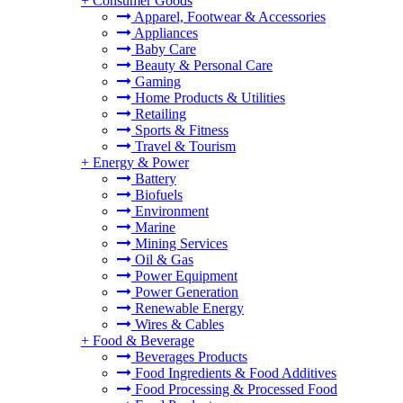
+
Consumer Goods
Apparel, Footwear & Accessories
Appliances
Baby Care
Beauty & Personal Care
Gaming
Home Products & Utilities
Retailing
Sports & Fitness
Travel & Tourism
+
Energy & Power
Battery
Biofuels
Environment
Marine
Mining Services
Oil & Gas
Power Equipment
Power Generation
Renewable Energy
Wires & Cables
+
Food & Beverage
Beverages Products
Food Ingredients & Food Additives
Food Processing & Processed Food