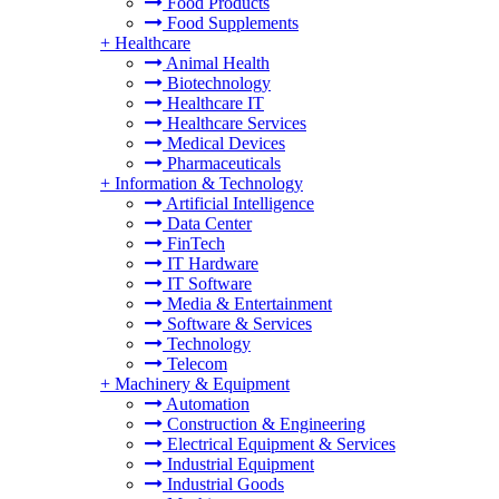
Food Products
Food Supplements
+
Healthcare
Animal Health
Biotechnology
Healthcare IT
Healthcare Services
Medical Devices
Pharmaceuticals
+
Information & Technology
Artificial Intelligence
Data Center
FinTech
IT Hardware
IT Software
Media & Entertainment
Software & Services
Technology
Telecom
+
Machinery & Equipment
Automation
Construction & Engineering
Electrical Equipment & Services
Industrial Equipment
Industrial Goods