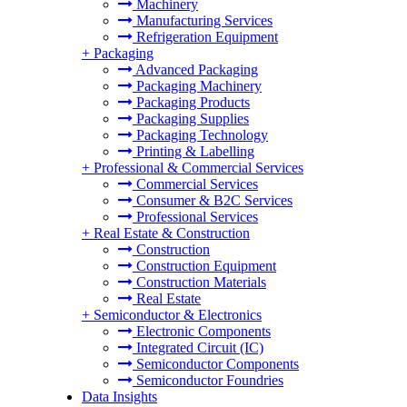
Machinery
Manufacturing Services
Refrigeration Equipment
+
Packaging
Advanced Packaging
Packaging Machinery
Packaging Products
Packaging Supplies
Packaging Technology
Printing & Labelling
+
Professional & Commercial Services
Commercial Services
Consumer & B2C Services
Professional Services
+
Real Estate & Construction
Construction
Construction Equipment
Construction Materials
Real Estate
+
Semiconductor & Electronics
Electronic Components
Integrated Circuit (IC)
Semiconductor Components
Semiconductor Foundries
Data Insights