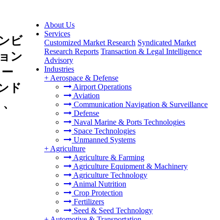
About Us
Services
ンビ
Customized Market Research
Syndicated Market
Research Reports
Transaction & Legal Intelligence
ョン
Advisory
Industries
ュー
+
Aerospace & Defense
ンド
Airport Operations
Aviation
）、
Communication Navigation & Surveillance
Defense
、
Naval Marine & Ports Technologies
Space Technologies
Unmanned Systems
+
Agriculture
Agriculture & Farming
Agriculture Equipment & Machinery
Agriculture Technology
Animal Nutrition
Crop Protection
Fertilizers
Seed & Seed Technology
+
Automotive & Transportation