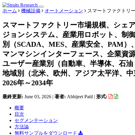
ホーム
機械設備
オートメーション
スマートファクトリ
スマートファクトリー市場規模、シェ
ジョンシステム、産業用ロボット、制
別（SCADA、MES、産業安全、PA
マンマシンインターフェース、企業資
ユーザー産業別（自動車、半導体、石油
地域別（北米、欧州、アジア太平洋、中
2026年～2034年
最終更新:
June 03, 2026
|
著者:
Abhijeet Patil
|
形式:
概要
目次
セグメンテーション
方法論
無料サンプルをダウンロード