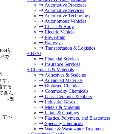
Automotive Processes
Automotive Services
Automotive Technology
Autonomous Vehicles
Chasis & Body
Electric Vehicle
Powertrain
Railways
Transportation & Logistics
034年
+
BFSI
6%で
Financial Services
Insurance Services
+
Chemicals & Materials
必
Adhesives & Sealants
ます。
Advanced Materials
Biobased Chemicals
信する
Commodity Chemicals
て含ん
Glass Ceramics & Fibers
マート製
Industrial Gases
Metals & Minerals
Paints & Coatings
、すべ
Plastics, Polymers, and Elastomers
Specialty Chemicals
Water & Wastewater Treatment