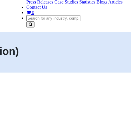
Press Releases
Case Studies
Statistics
Blogs
Articles
Contact Us
0