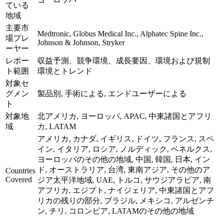
ている
地域
主要市
Medtronic, Globus Medical Inc., Alphatec Spine Inc.,
場プレ
Johnson & Johnson, Stryker
ーヤー
レポー
収益予測、競争環境、成長要因、環境および規制
ト範囲
環境とトレンド
対象セ
グメン
製品別, 手術による, エンドユーザーによる
ト
対象地
北アメリカ, ヨーロッパ, APAC, 中東諸国とアフリ
域
カ, LATAM
アメリカ, カナダ, イギリス, ドイツ, フランス, スペ
イン, イタリア, ロシア, ノルディック, ベネルクス,
ヨーロッパのその他の地域, 中国, 韓国, 日本, イン
ド, オーストラリア, 台湾, 東南アジア, その他のア
Countries
Covered
ジア太平洋地域, UAE, トルコ, サウジアラビア, 南
アフリカ, エジプト, ナイジェリア, 中東諸国とアフ
リカの残りの部分, ブラジル, メキシコ, アルゼンチ
ン, チリ, コロンビア, LATAMのその他の地域