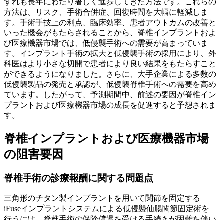
ずれも長年にわたり著しく進歩してきた方法です。これらの
方法は、リスク、手術合併症、回復時間を大幅に軽減しま
す。手術手技上の利点、臨床効率、患者アウトカムの改善と
いった機会がもたらされることから、脊椎インプラントおよ
び医療機器市場では、低侵襲手術への需要が高まっていま
す。インプラント手術の拡大と低侵襲手術の採用により、外
科医はより小さな切開で患者により良い結果をもたらすこと
ができるようになりました。さらに、大手企業による多数の
低侵襲製品の発売と承認が、低侵襲脊椎手術への需要を高め
ています。したがって、予測期間中、前述の要因が脊椎イン
プラントおよび医療機器市場の成長を促進すると予想されま
す。
脊椎インプラントおよび医療機器市場
の阻害要因
脊椎手術の診療報酬に関する問題点
三角形のチタン製インプラントを用いて関節を固定する
iFuseインプラントシステムによる低侵襲仙腸関節固定術を
行うには、脊椎手術の保険償還を受ける手続きが困難を伴い