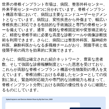
世界の脊椎インプラント市場は、病院、整形外科センター、
外来手術センターの3つに分かれています。脊椎インプラン
ト機器市場において、病院は主要なエンドユーザーセグメン
トとなっています。病院は、変性疾患から外傷まで、幅広い
脊椎疾患に対応できる包括的な手術施設と専門の脊椎センタ
ーを備えています。通常、複雑な脊椎固定術や変形矯正術な
ど、精密な脊椎手術に必要な高度な診断ツールや画像診断技
術を利用できます。さらに、病院には整形外科医、脳神経外
科医、麻酔科医からなる多職種チームがおり、開腹手術と低
侵襲手術の両方を効果的に実施できます。
さらに、病院は確立された紹介ネットワーク、豊富な患者
数、そして強固な診療報酬制度といった恩恵を受けており、
これらが高額な脊椎インプラント機器や生物製剤の導入を支
えています。脊椎治療における卓越したセンターとしての役
割に加え、緊急時対応能力や専門的な治療能力も相まって、
脊椎インプラント分野における病院の優位性をさらに確固た
るものにしています。