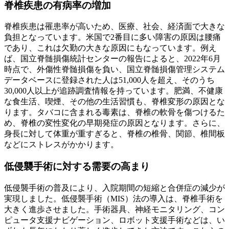
脊椎疾患の有病率の増加
脊椎疾患は罹患率が高いため、医療、社会、経済面で大きな
負担となっています。米国で2番目に多い障害の原因は腰痛
であり、これは欠勤の大きな原因にもなっています。例え
ば、国立脊髄損傷統計センターの報告によると、2022年6月
時点で、外傷性脊髄損傷を負い、国立脊髄損傷管理システム
データベースに登録された人は51,000人を超え、そのうち
30,000人以上が追跡調査情報を持っています。肥満、不健康
な食生活、喫煙、その他の生活習慣も、脊椎変形の原因とな
ります。タバコに含まれる毒素は、脊椎の軟骨を傷つけるた
め、脊椎の変性変化の早期発症の原因となります。さらに、
身長に対して体重が重すぎると、脊椎の椎骨、関節、椎間板
などにストレスがかかります。
低侵襲手術に対する需要の高まり
低侵襲手術の普及により、入院期間の短縮と合併症の減少が
実現しました。低侵襲手術（MIS）法の導入は、脊椎手術を
大きく進歩させました。手術器具、神経モニタリング、コン
ピュータ支援ナビゲーション、ロボット支援手術などは、い