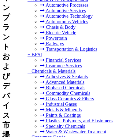
Automotive Processes
ン
Automotive Services
プ
Automotive Technology
Autonomous Vehicles
ラ
Chasis & Body
Electric Vehicle
ン
Powertrain
Railways
ト
Transportation & Logistics
+
BFSI
お
Financial Services
よ
Insurance Services
+
Chemicals & Materials
び
Adhesives & Sealants
Advanced Materials
デ
Biobased Chemicals
Commodity Chemicals
バ
Glass Ceramics & Fibers
イ
Industrial Gases
Metals & Minerals
ス
Paints & Coatings
Plastics, Polymers, and Elastomers
市
Specialty Chemicals
Water & Wastewater Treatment
場