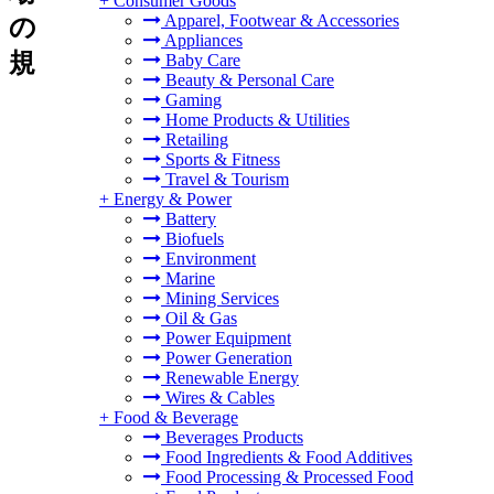
+
Consumer Goods
Apparel, Footwear & Accessories
の
Appliances
規
Baby Care
Beauty & Personal Care
Gaming
Home Products & Utilities
Retailing
Sports & Fitness
Travel & Tourism
+
Energy & Power
Battery
Biofuels
Environment
Marine
Mining Services
Oil & Gas
Power Equipment
Power Generation
Renewable Energy
Wires & Cables
+
Food & Beverage
Beverages Products
Food Ingredients & Food Additives
Food Processing & Processed Food