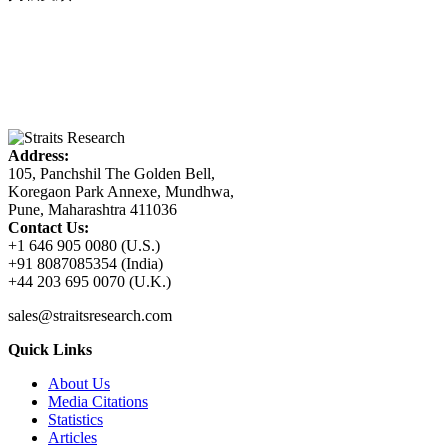
Address:
105, Panchshil The Golden Bell,
Koregaon Park Annexe, Mundhwa,
Pune, Maharashtra 411036
Contact Us:
+1 646 905 0080 (U.S.)
+91 8087085354 (India)
+44 203 695 0070 (U.K.)
sales@straitsresearch.com
Quick Links
About Us
Media Citations
Statistics
Articles