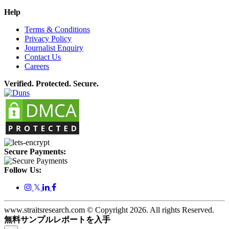
Help
Terms & Conditions
Privacy Policy
Journalist Enquiry
Contact Us
Careers
Verified. Protected. Secure.
Secure Payments:
Follow Us:
𝕏
www.straitsresearch.com © Copyright
2026
. All rights Reserved.
無料サンプルレポートを入手