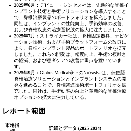
2025年6月：
デピュー・シンセス社は、先進的な脊椎イ
ンプラント技術と手術ソリューションを導入すること
で、脊椎治療製品のポートフォリオを拡充しました。
同社は、インプラントの性能向上、手術効率の改善、
および脊椎疾患の治療選択肢の拡大に注力しました。
2025年7月：
ストライカー社は、脊椎固定器具、ナビゲ
ーション技術、および手術プラットフォームの改良に
より、脊椎インプラント製品のポートフォリオを拡充
しました。これらの開発は、精度向上、手術の複雑さ
の軽減、および患者ケアの改善に重点を置いていま
す。
2025年9月：
Globus Medical傘下のNuVasiveは、低侵襲
脊椎治療ソリューションとインプラントシステムの開
発を進めることで、脊椎関連技術ポートフォリオを拡
充した。同社は、手術効率の向上と革新的な脊椎治療
オプションの拡大に注力している。
レポート範囲
市場指
詳細とデータ (2025-2034)