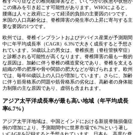
椎すべり症などの椎間板障害など、いくつかの疾患や状態が
この痛みを引き起こす可能性があります。WHOによると、
腰痛は人々と政府にとって経済的負担の主要因の1つです。
米国の人口高齢化は、脊椎障害の発生率の上昇に寄与する主
要な要因の1つです。
欧州では、脊椎インプラントおよびデバイス産業が予測期間
中に年平均成長率（CAGR）6.3%で大きく成長すると予想さ
れています。50歳以上の男女は、脊椎疾患（脊柱管狭窄症）
と診断される可能性が高くなります。脊椎障害の最も一般的
な原因は、加齢に伴う脊椎の構造変化であり、脊椎を支える
組織の帯の肥厚や骨や関節の肥大などが挙げられます。欧州
では、毎年60歳以上の人口が増加しています。さらに、加齢
に伴う筋骨格系の問題や筋骨格系の劣化は、高齢者の身体能
力制限の主な原因であり、虚弱も含まれます。
アジア太平洋
成長率が最も高い地域（年平均成長
率6.7%）
アジア太平洋地域は、中国とインドにおける新規脊髄損傷症
例の増加により、予測期間中に世界市場で6.7%という著し
いCAGRを記録すると予想されています。日本も、高度な脊