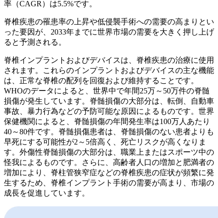
率（CAGR）は5.5%です。
脊椎疾患の罹患率の上昇や低侵襲手術への需要の高まりとい
った要因が、2033年までに世界市場の需要を大きく押し上げ
ると予測される。
脊椎インプラントおよびデバイスは、脊椎疾患の治療に使用
されます。これらのインプラントおよびデバイスの主な機能
は、正常な脊椎の配列を回復および維持することです。
WHOのデータによると、世界中で年間25万～50万件の脊髄
損傷が発生しています。脊髄損傷の大部分は、転倒、自動車
事故、暴力行為などの予防可能な原因によるものです。世界
保健機関によると、脊髄損傷の年間発生率は100万人あたり
40～80件です。脊髄損傷患者は、脊髄損傷のない患者よりも
早死にする可能性が2～5倍高く、死亡リスクが高くなりま
す。外傷性脊髄損傷の大部分は、職業上またはスポーツ中の
怪我によるものです。さらに、高齢者人口の増加と肥満者の
増加により、脊柱管狭窄症などの脊椎疾患の症状が頻繁に発
生するため、脊椎インプラント手術の需要が高まり、市場の
成長を促進しています。