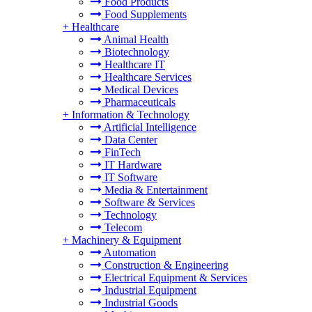
Food Products
Food Supplements
+
Healthcare
Animal Health
Biotechnology
Healthcare IT
Healthcare Services
Medical Devices
Pharmaceuticals
+
Information & Technology
Artificial Intelligence
Data Center
FinTech
IT Hardware
IT Software
Media & Entertainment
Software & Services
Technology
Telecom
+
Machinery & Equipment
Automation
Construction & Engineering
Electrical Equipment & Services
Industrial Equipment
Industrial Goods