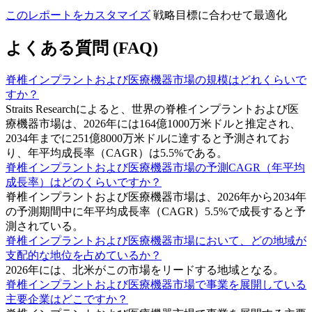
このレポートをカスタマイズ
戦略目標に合わせて最適化
よくある質問 (FAQ)
脊椎インプラントおよび医療機器市場の規模はどれくらいで
すか？
Straits Researchによると、世界の脊椎インプラントおよび医
療機器市場は、2026年には164億1000万米ドルと推定され、
2034年までに251億8000万米ドルに達すると予測されてお
り、年平均成長率（CAGR）は5.5%である。
脊椎インプラントおよび医療機器市場の予測CAGR（年平均
成長率）はどのくらいですか？
脊椎インプラントおよび医療機器市場は、2026年から2034年
の予測期間中に年平均成長率（CAGR）5.5%で成長すると予
測されている。
脊椎インプラントおよび医療機器市場において、どの地域が
支配的な地位を占めているか？
2026年には、北米がこの市場をリードする地域となる。
脊椎インプラントおよび医療機器市場で事業を展開している
主要企業はどこですか？