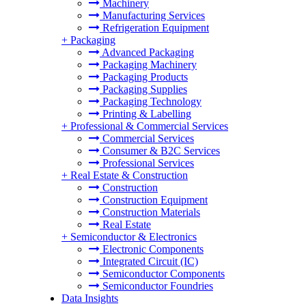
Machinery
Manufacturing Services
Refrigeration Equipment
+
Packaging
Advanced Packaging
Packaging Machinery
Packaging Products
Packaging Supplies
Packaging Technology
Printing & Labelling
+
Professional & Commercial Services
Commercial Services
Consumer & B2C Services
Professional Services
+
Real Estate & Construction
Construction
Construction Equipment
Construction Materials
Real Estate
+
Semiconductor & Electronics
Electronic Components
Integrated Circuit (IC)
Semiconductor Components
Semiconductor Foundries
Data Insights