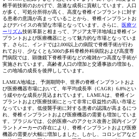
椎手術技術のおかげで、急速な成長に貢献しています。人口
が多く、可処分所得が高く、高度な脊椎インプラントに対す
る患者の意識が高まっていることから、脊椎インプラントお
よびデバイスの有望な市場となっています。さらに、
医療ツ
ーリズム
技術革新と相まって、アジア太平洋地域は脊椎イン
プラントおよび医療機器にとって魅力的な市場となっていま
す。さらに、インドでは2,000以上の病院で脊椎手術が行わ
れており、少なくとも500の多科脊椎外科病院および高度専
門病院では、顕微鏡下脊椎手術などの複雑かつ高度な手術が
実施されています。高齢者人口の増加と交通事故の増加も、
この地域の成長を後押ししています。
LAMEA地域は、予測期間中、世界の脊椎インプラントおよ
び医療機器市場において、年平均成長率（CAGR）6.8%とい
う緩やかな成長が見込まれています。LAMEAは、脊椎イン
プラントおよび医療技術にとって非常に収益性の高い市場と
なっています。低侵襲手術に対する患者の認識が高まるにつ
れ、脊椎インプラントおよび医療機器の需要も増加していま
す。ブラジルでは、公的医療へのアクセス改善と国内インプ
ラントメーカーの存在により、脊椎インプラントおよび医療
機器の需要が大幅に増加しました。しかし、コロンビアなど