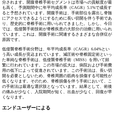
分されます。開腹脊椎手術セグメントは市場への貢献度が最
も高く、予測期間中に年平均成長率（CAGR）5.1%で成長す
ると予想されています。開腹手術は、手術部位を露出し脊髄
にアクセスできるようにするために長い切開を伴う手術であ
り、歴史的に脊椎手術に用いられてきました。しかし、今日
では、低侵襲手術技術が脊椎疾患の大部分の治療に用いられ
ています。これは、開腹手術に関連するさまざまな合併症が
原因です。
低侵襲脊椎手術分野は、年平均成長率（CAGR）6.04%とい
う高い成長が見込まれています。減圧術や脊椎固定術といっ
た単純な脊椎手術は、低侵襲脊椎手術（MISS）を用いて頻
繁に行われています。この市場の拡大は、病院および手術費
用の低下によって促進されています。この手術法は、長い切
開を必要としないため、脊椎周囲の筋肉を損傷する可能性が
低くなります。そのため、脊椎損傷を伴う手術において、こ
の手術法は最適な選択肢となっています。結果として、術後
の痛みが少なく、入院期間が短く、出血が少なく、回復が早
くなります。
エンドユーザーによる