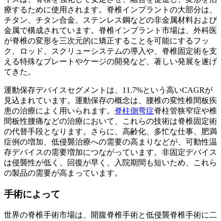
療するために使用されます。脊椎インプラントの大部分は、
チタン、チタン合金、ステンレス鋼などの非金属材料および
金属で構成されています。脊椎インプラント市場は、外科医
が脊椎の変形を三次元的に矯正することを可能にするフッ
ク、ロッド、スクリューシステムの導入や、脊椎固定術を支
える特殊なプレートやケージの開発など、著しい発展を遂げ
てきた。
運動保存デバイスセグメントは、11.7%という高いCAGRが
見込まれています。運動保存の概念は、腰椎の変性椎間板疾
患の治療によく用いられます。
脊柱側弯症
脊柱管狭窄症や椎
間板性腰痛などの治療において、これらの技術は脊椎固定術
の代替手段となります。さらに、高齢化、多忙な仕事、肥満
症例の増加、低侵襲治療への需要の高まりなどが、可動性温
存デバイスの需要増加につながっています。非固定デバイス
は侵襲性が低く、回復が早く、入院期間も短いため、これら
の製品の需要が高まっています。
手術によって
世界の脊椎手術市場は、開腹脊椎手術と低侵襲脊椎手術に二