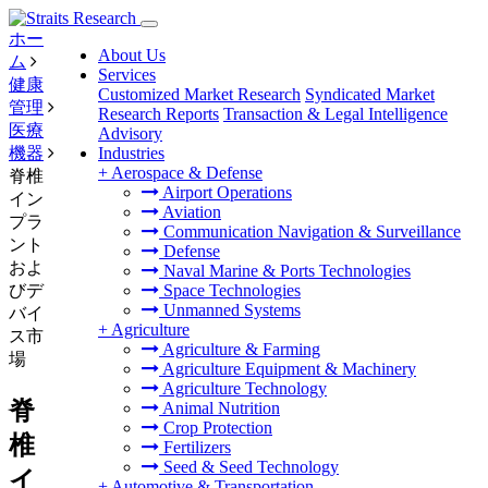
ホー
About Us
ム
Services
健康
Customized Market Research
Syndicated Market
管理
Research Reports
Transaction & Legal Intelligence
医療
Advisory
機器
Industries
+
Aerospace & Defense
脊椎
Airport Operations
イン
Aviation
プラ
Communication Navigation & Surveillance
ント
Defense
およ
Naval Marine & Ports Technologies
びデ
Space Technologies
Unmanned Systems
バイ
+
Agriculture
ス市
Agriculture & Farming
場
Agriculture Equipment & Machinery
Agriculture Technology
脊
Animal Nutrition
Crop Protection
椎
Fertilizers
Seed & Seed Technology
イ
+
Automotive & Transportation