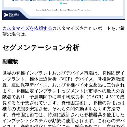
カスタマイズを依頼する
カスタマイズされたレポートをご希
望の場合は。
セグメンテーション分析
副産物
世界の脊椎インプラントおよびデバイス市場は、脊椎固定イ
ンプラント、椎体圧迫骨折（VCF）デバイス、脊椎骨刺激装
置、運動保存デバイス、および脊椎バイオ医薬品に二分され
ます。脊椎固定インプラントセグメントは市場への最大の貢
献者であり、予測期間中に年平均成長率（CAGR）4.5%で成
長すると予想されています。脊椎固定術は、脊椎の骨または
椎骨の状態を安定させ、それらの間の動きをなくす方法で
す。脊椎固定術では、特別に設計された脊椎器具を使用した
インプラントシステムが頻繁に使用されます。これらのデバ
イスは、脊椎を強化して安定させ、融合を促進し、変形を治