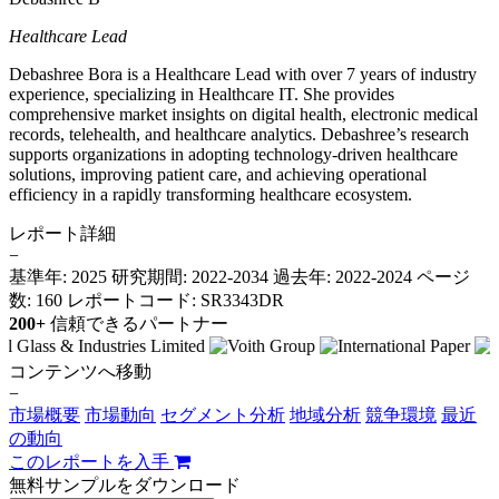
Healthcare Lead
Debashree Bora is a Healthcare Lead with over 7 years of industry
experience, specializing in Healthcare IT. She provides
comprehensive market insights on digital health, electronic medical
records, telehealth, and healthcare analytics. Debashree’s research
supports organizations in adopting technology-driven healthcare
solutions, improving patient care, and achieving operational
efficiency in a rapidly transforming healthcare ecosystem.
レポート詳細
−
基準年: 2025
研究期間: 2022-2034
過去年: 2022-2024
ページ
数: 160
レポートコード: SR3343DR
200+
信頼できるパートナー
コンテンツへ移動
−
市場概要
市場動向
セグメント分析
地域分析
競争環境
最近
の動向
このレポートを入手
無料サンプルをダウンロード