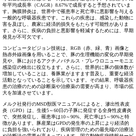
年平均成長率（CAGR）8.67%で成長すると予想されていま
す。胸膜肺炎は、世界中で罹患率と死亡率に悪影響を与える
一般的な呼吸器疾患です。これらの疾患は、感染した動物に
害を及ぼし、農家に経済的損失をもたらす可能性がありま
す。さらに、疾病の負担と悪影響を軽減するためには、早期
発見が不可欠です。
コンピュータビジョン技術は、RGB（赤、緑、青）画像と
熱赤外線画像を用いることで、豚の生理機能の変化の早期発
見や、豚におけるアクチノバチルス・プレウロニューモニエ
感染症の検出に役立ちます。さらに、世界的に豚の個体数が
増加していることは、養豚業がますます普及し、重要な経済
活動となっていることを示しています。その結果、呼吸器疾
患の治療のための診断薬や治療薬の需要が高まり、市場の拡
大を加速させています。
メルク社発行のMSD獣医マニュアルによると、滲出性表皮
炎（GPD）は、生後5～60日の子豚に発症する全身性皮膚炎
で、突然発症し、罹患率は10～90%、死亡率は5～90%と特
徴があります。豚産業はGPDの発生率の上昇により経済的
に負担を強いられており、疾病管理のための最先端の治療法
や診断法の需要が高まっています。国立動物疾病情報サービ