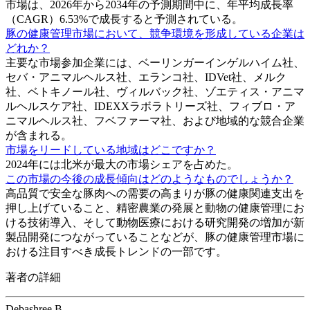
市場は、2026年から2034年の予測期間中に、年平均成長率
（CAGR）6.53%で成長すると予測されている。
豚の健康管理市場において、競争環境を形成している企業は
どれか？
主要な市場参加企業には、ベーリンガーインゲルハイム社、
セバ・アニマルヘルス社、エランコ社、IDVet社、メルク
社、ベトキノール社、ヴィルバック社、ゾエティス・アニマ
ルヘルスケア社、IDEXXラボラトリーズ社、フィブロ・ア
ニマルヘルス社、フベファーマ社、および地域的な競合企業
が含まれる。
市場をリードしている地域はどこですか？
2024年には北米が最大の市場シェアを占めた。
この市場の今後の成長傾向はどのようなものでしょうか？
高品質で安全な豚肉への需要の高まりが豚の健康関連支出を
押し上げていること、精密農業の発展と動物の健康管理にお
ける技術導入、そして動物医療における研究開発の増加が新
製品開発につながっていることなどが、豚の健康管理市場に
おける注目すべき成長トレンドの一部です。
著者の詳細
Debashree B