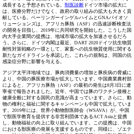
成長すると予想されている。
獣医診断
ドイツ市場の拡大に
は、医療分野だけでなく、政府の取り組みの拡大も大きく貢
献している。ベーリンガーインゲルハイムとGNAバイオソ
リューションズは、アフリカ豚熱（ASF）の迅速診断検査法
の開発を目指し、2019年に共同研究を開始した。こうした国
内大手企業間の提携は、地域市場の拡大を加速させるだろ
う。さらに、ドイツ内閣は最近、DART 2020ドイツ抗生物質
耐性対策戦略の一環として、家畜への抗生物質使用に関する
新たなガイドラインを承認した。これらの規制は、同国の抗
感染症分野に影響を与える。
アジア太平洋地域では、豚肉消費量の増加と豚疾病の脅威に
より、中国の豚医療市場が拡大しています。中国農業農村部
によると、アフリカ豚熱（ASF）の最初の発生は8月3日に遼
寧省で報告されました。近年、中国では豚のワクチン接種と
健康全般に対する国民の意識が高まっています。さらに、動
物の権利と福祉に関するキャンペーンも中国で拡大していま
す。2019年には、世界小動物獣医師会（WSAVA）が、中国
で獣医学教育を提供する非営利団体であるACT Asiaと提携
し、動物福祉の向上に取り組んでいます。この提携は、中国
における獣医療の発展を支援するものです。同様に、ゾエテ