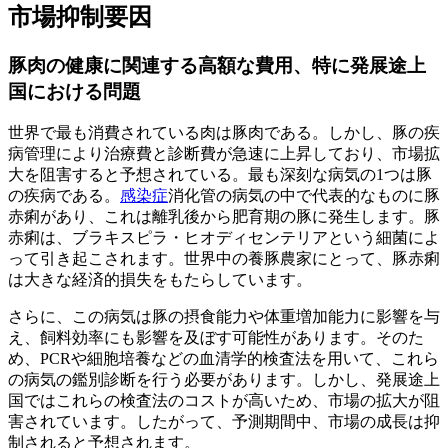
市場抑制要因
豚肉の健康に関連する高額な費用、特に発展途上
国における問題
世界で最も消費されている肉は豚肉である。しかし、豚の疾
病管理により治療費と診断費が急速に上昇しており、市場拡
大を阻害すると予想されている。最も深刻な病気の1つは豚
の疾病である。
感染症
消化管の病気の中で代表的なものに豚
赤痢があり、これは離乳後から肥育期の豚に発生します。豚
赤痢は、ブラキスピラ・ヒオディセンテリアという細菌によ
って引き起こされます。世界中の養豚農家にとって、豚赤痢
は大きな経済的損失をもたらしています。
さらに、この病気は豚の摂食能力や体重増加能力に影響を与
え、飼料効率にも影響を及ぼす可能性があります。そのた
め、PCRや細胞培養などの血清学的検査法を用いて、これら
の病気の鑑別診断を行う必要があります。しかし、発展途上
国ではこれらの検査法のコストが高いため、市場の拡大が阻
害されています。したがって、予測期間中、市場の成長は抑
制されると予想されます。