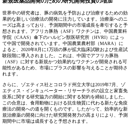
新規医薬品開発のための研究開発投資の増加
世界中の研究者は、豚の病気を予防および治療するための効
果的な新しい治療法の開発に注力しています。治療薬へのニ
ーズは高まっており、予測期間中の市場成長を牽引すると予
想されます。アフリカ豚熱（ASF）ワクチンは、中国農業科
学院（CAAS）傘下のハルビン獣医研究所（HVRI）によっ
て中国で開発されています。中国農業農村部（MARA）に
よると、2020年8月に1万頭の豚が拡大臨床試験および生産試
験段階に導入されました。これは、中国でアフリカ豚熱
（ASF）に対する新規かつ効果的なワクチンが開発される可
能性があるため、市場にプラスの影響を与えることが期待さ
れます。
さらに、ゾエティス社とコロラド州立大学は2019年7月、ゾ
エティス・インキュベーター・リサーチラボの設立と家畜免
疫系に関する研究協力の開始に関する契約を締結しました。
この合意は、食用動物における抗生物質に代わる新たな免疫
療法の開発への道を開くものです。したがって、効率的な新
規治療薬の開発に向けた研究開発努力の高まりにより、予測
期間中に市場は成長すると予想されます。