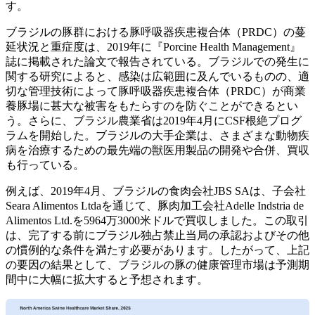
す。
ブラジルの豚群における豚呼吸器疾患複合体（PRDC）の蔓
延状況と重症度は、2019年に『Porcine Health Management』
誌に掲載された論文で報告されている。ブラジルでの発生に
関する研究によると、感染は広範囲に及んでいるものの、適
切な管理技術によって豚呼吸器疾患複合体（PRDC）が商業
養豚場に甚大な被害をもたらすのを防ぐことができるとい
う。さらに、ブラジル農業省は2019年4月にCSF根絶プログ
ラムを開始した。ブラジルの大手企業は、さまざまな動物疾
病を治療するための最先端の獣医用製品の開発や合併、買収
も行っている。
例えば、2019年4月、ブラジルの食肉会社JBS SAは、子会社
Seara Alimentos Ltdaを通じて、豚肉加工会社Adelle Indstria de
Alimentos Ltd.を5964万3000米ドルで買収しました。この取引
は、完了する前にブラジル独占禁止当局の承認およびその他
の慣例的な条件を満たす必要があります。したがって、上記
の要因の結果として、ブラジルの豚の健康管理市場は予測期
間中に大幅に拡大すると予想されます。