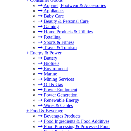
+
Consumer Goods
Apparel, Footwear & Accessories
Appliances
Baby Care
Beauty & Personal Care
Gaming
Home Products & Utilities
Retailing
Sports & Fitness
Travel & Tourism
+
Energy & Power
Battery
Biofuels
Environment
Marine
Mining Services
Oil & Gas
Power Equipment
Power Generation
Renewable Energy
Wires & Cables
+
Food & Beverage
Beverages Products
Food Ingredients & Food Additives
Food Processing & Processed Food