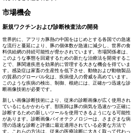
市場機会
新規ワクチンおよび診断検査法の開発
世界的に、アフリカ豚熱の中国をはじめとする各国での急速
な流行と蔓延により、豚の個体数が急速に減少し、世界の食
料供給網の持続可能性が脅かされています。市場関係者は、
このような事態を回避するための新たな治療法を開発するこ
とで、豚関連疾患を効果的に管理する大きな機会を得ていま
す。感染症は家畜の生産性を低下させ、動物および動物製品
の貿易のグローバル化は、疾病侵入の脅威を高めています。
このような疾病の検出、制御、根絶には、正確かつ迅速な診
断画像技術が必要です。
新しい画像診断技術により、従来の診断画像が広く使用され
ているにもかかわらず、獣医師は豚の病気を迅速かつ正確に
診断するための新しいツールを使用できるようになる可能性
があります。診断画像バイオテクノロジーは、さまざまな病
理の迅速な診断と評価に最近適用されている必要な方法で
す。これらの方法は、従来の医療診断に大きく取って代わっ