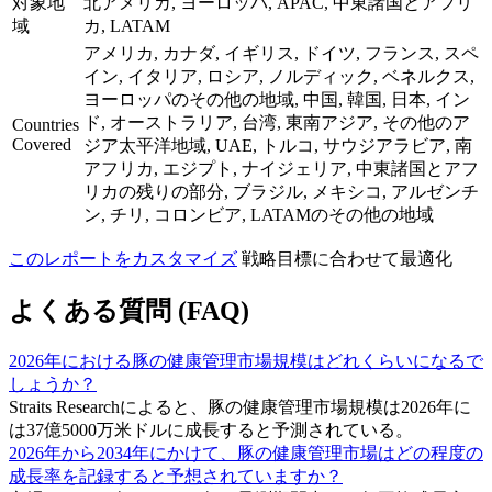
対象地
北アメリカ, ヨーロッパ, APAC, 中東諸国とアフリ
域
カ, LATAM
アメリカ, カナダ, イギリス, ドイツ, フランス, スペ
イン, イタリア, ロシア, ノルディック, ベネルクス,
ヨーロッパのその他の地域, 中国, 韓国, 日本, イン
ド, オーストラリア, 台湾, 東南アジア, その他のア
Countries
Covered
ジア太平洋地域, UAE, トルコ, サウジアラビア, 南
アフリカ, エジプト, ナイジェリア, 中東諸国とアフ
リカの残りの部分, ブラジル, メキシコ, アルゼンチ
ン, チリ, コロンビア, LATAMのその他の地域
このレポートをカスタマイズ
戦略目標に合わせて最適化
よくある質問 (FAQ)
2026年における豚の健康管理市場規模はどれくらいになるで
しょうか？
Straits Researchによると、豚の健康管理市場規模は2026年に
は37億5000万米ドルに成長すると予測されている。
2026年から2034年にかけて、豚の健康管理市場はどの程度の
成長率を記録すると予想されていますか？