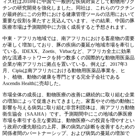
ィス社は2018年に中国で一般的な疾病対策として動物用ワク
チンの研究開発を強化しました。同社は、これらのワクチン
が最終的にこの分野における健康管理ツールの活用において
重要な役割を果たすと見込んでいます。その結果、中国の豚
医療市場は予測期間中に力強く成長すると予想されます。
中東・アフリカ地域では、南アフリカにおける畜産物の需要
が著しく増加しており、豚の疾病の蔓延が地域市場を牽引し
ている。IDEXX、Zoetis、Virbacなど、アフリカ全土に効果
的な流通ネットワークを持つ数多くの国際的な動物用医薬品
企業が南アフリカに拠点を置いている。例えば、2017年3
月、Ciplaは南アフリカにおける動物用医薬品事業を、ヒ
ト、植物、動物の健康を専門とする完全子会社である
Ascendis Healthに売却した。
市場全体の成長は、動物医療の改善に継続的に取り組む企業
の増加によって促進されてきました。家畜やその他の動物に
影響を与える病気に取り組む非営利団体は、南アフリカ動物
衛生協会（SAAHA）です。予測期間中にこの地域の豚医療
市場を牽引する主な要因は、動物医療への投資を増やすとい
う政府の優先順位の上昇、豚の病気の診断を改善するための
関係者間のパートナーシップ、および病気の蔓延の増加で