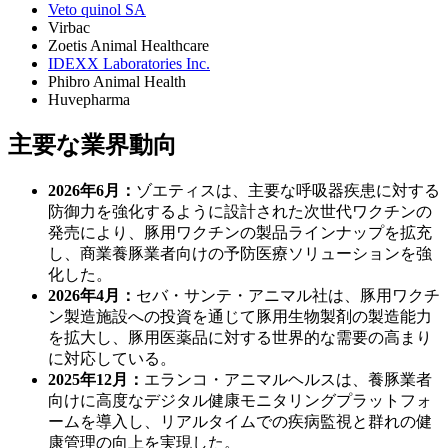
Veto quinol SA
Virbac
Zoetis Animal Healthcare
IDEXX Laboratories Inc.
Phibro Animal Health
Huvepharma
主要な業界動向
2026年6月：
ゾエティスは、主要な呼吸器疾患に対する
防御力を強化するように設計された次世代ワクチンの
発売により、豚用ワクチンの製品ラインナップを拡充
し、商業養豚業者向けの予防医療ソリューションを強
化した。
2026年4月：
セバ・サンテ・アニマル社は、豚用ワクチ
ン製造施設への投資を通じて豚用生物製剤の製造能力
を拡大し、豚用医薬品に対する世界的な需要の高まり
に対応している。
2025年12月：
エランコ・アニマルヘルスは、養豚業者
向けに高度なデジタル健康モニタリングプラットフォ
ームを導入し、リアルタイムでの疾病監視と群れの健
康管理の向上を実現した。