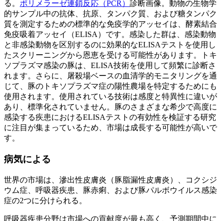
る。
ポリメラーゼ連鎖反応（PCR）
診断画像。動物の生物学
的サンプル中の抗体、抗原、タンパク質、および糖タンパク
質を測定するための標準的な免疫学的アッセイは、酵素結合
免疫吸着アッセイ（ELISA）です。感染した群は、感染動物
と非感染動物を区別するのに効果的なELISAテストを使用し
たスクリーニングから恩恵を受ける可能性があります。トキ
ソプラズマ感染の豚は、ELISA技術を使用して頻繁に診断さ
れます。さらに、屠殺場ベースの血清学的モニタリングを通
じて、豚のトキソプラズマ症の陽性農場を特定するためにも
使用されます。使用されている技術は感度と特異性に違いが
あり、標準化されていません。豚のさまざまな希少で高度に
感染する疾患におけるELISAテストの有効性を検証する研究
に注目が集まっているため、市場は成長する可能性が高いで
す。
病気による
世界の市場は、滲出性皮膚炎（豚脂漏性皮膚炎）、コクシジ
ウム症、呼吸器疾患、豚赤痢、および豚パルボウイルス感染
症の2つに分けられる。
呼吸器疾患分野は市場への貢献度が最も高く、予測期間中に