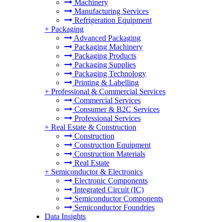
Machinery
Manufacturing Services
Refrigeration Equipment
+
Packaging
Advanced Packaging
Packaging Machinery
Packaging Products
Packaging Supplies
Packaging Technology
Printing & Labelling
+
Professional & Commercial Services
Commercial Services
Consumer & B2C Services
Professional Services
+
Real Estate & Construction
Construction
Construction Equipment
Construction Materials
Real Estate
+
Semiconductor & Electronics
Electronic Components
Integrated Circuit (IC)
Semiconductor Components
Semiconductor Foundries
Data Insights