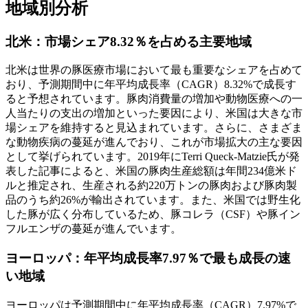
地域別分析
北米：市場シェア8.32％を占める主要地域
北米は世界の豚医療市場において最も重要なシェアを占めて
おり、予測期間中に年平均成長率（CAGR）8.32%で成長す
ると予想されています。豚肉消費量の増加や動物医療への一
人当たりの支出の増加といった要因により、米国は大きな市
場シェアを維持すると見込まれています。さらに、さまざま
な動物疾病の蔓延が進んでおり、これが市場拡大の主な要因
として挙げられています。2019年にTerri Queck-Matzie氏が発
表した記事によると、米国の豚肉生産総額は年間234億米ド
ルと推定され、生産される約220万トンの豚肉および豚肉製
品のうち約26%が輸出されています。また、米国では野生化
した豚が広く分布しているため、豚コレラ（CSF）や豚イン
フルエンザの蔓延が進んでいます。
ヨーロッパ：年平均成長率7.97％で最も成長の速
い地域
ヨーロッパは予測期間中に年平均成長率（CAGR）7.97%で