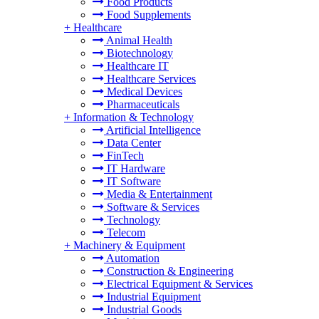
Food Products
Food Supplements
+
Healthcare
Animal Health
Biotechnology
Healthcare IT
Healthcare Services
Medical Devices
Pharmaceuticals
+
Information & Technology
Artificial Intelligence
Data Center
FinTech
IT Hardware
IT Software
Media & Entertainment
Software & Services
Technology
Telecom
+
Machinery & Equipment
Automation
Construction & Engineering
Electrical Equipment & Services
Industrial Equipment
Industrial Goods