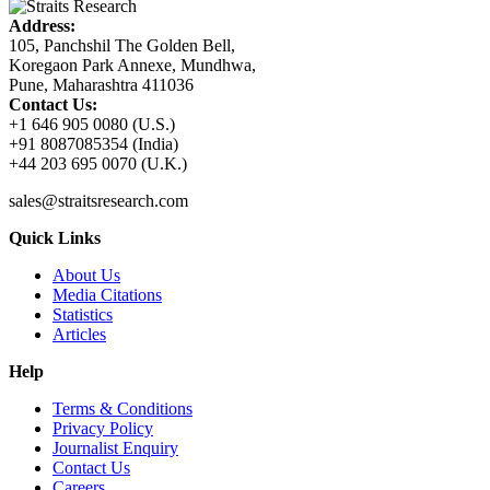
Address:
105, Panchshil The Golden Bell,
Koregaon Park Annexe, Mundhwa,
Pune, Maharashtra 411036
Contact Us:
+1 646 905 0080 (U.S.)
+91 8087085354 (India)
+44 203 695 0070 (U.K.)
sales@straitsresearch.com
Quick Links
About Us
Media Citations
Statistics
Articles
Help
Terms & Conditions
Privacy Policy
Journalist Enquiry
Contact Us
Careers