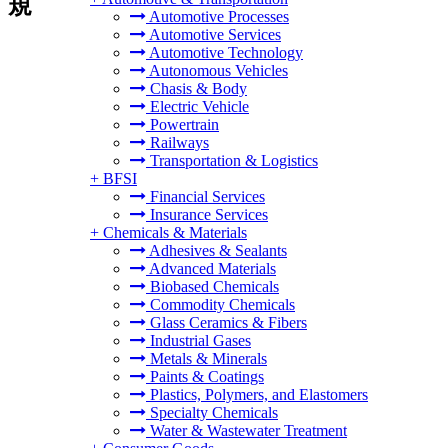
規
Automotive Processes
Automotive Services
Automotive Technology
Autonomous Vehicles
Chasis & Body
Electric Vehicle
Powertrain
Railways
Transportation & Logistics
+
BFSI
Financial Services
Insurance Services
+
Chemicals & Materials
Adhesives & Sealants
Advanced Materials
Biobased Chemicals
Commodity Chemicals
Glass Ceramics & Fibers
Industrial Gases
Metals & Minerals
Paints & Coatings
Plastics, Polymers, and Elastomers
Specialty Chemicals
Water & Wastewater Treatment