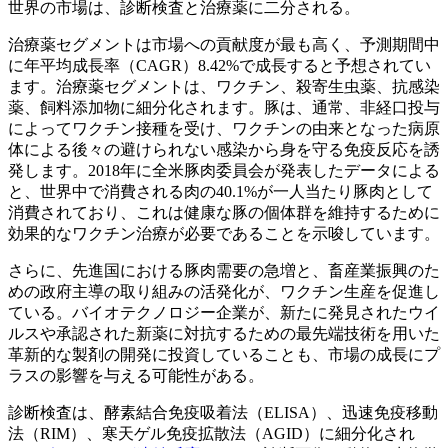
世界の市場は、診断検査と治療薬に二分される。
治療薬セグメントは市場への貢献度が最も高く、予測期間中
に年平均成長率（CAGR）8.42%で成長すると予想されてい
ます。治療薬セグメントは、ワクチン、殺寄生虫薬、抗感染
薬、飼料添加物に細分化されます。豚は、通常、非経口投与
によってワクチン接種を受け、ワクチンの由来となった病原
体による後々の避けられない感染から身を守る免疫反応を誘
発します。2018年に全米豚肉委員会が発表したデータによる
と、世界中で消費される肉の40.1%が一人当たり豚肉として
消費されており、これは健康な豚の個体群を維持するために
効果的なワクチン治療が必要であることを示唆しています。
さらに、先進国における豚肉需要の急増と、畜産業振興のた
めの政府主導の取り組みの活発化が、ワクチン生産を促進し
ている。バイオテクノロジー企業が、新たに発見されたウイ
ルスや承認された新薬に対抗するための最先端技術を用いた
革新的な製剤の開発に投資していることも、市場の成長にプ
ラスの影響を与える可能性がある。
診断検査は、酵素結合免疫吸着法（ELISA）、迅速免疫移動
法（RIM）、寒天ゲル免疫拡散法（AGID）に細分化され