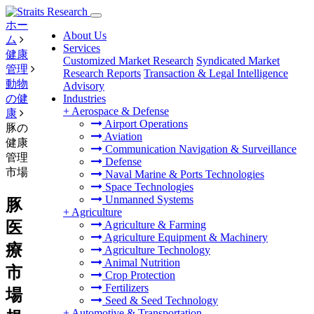
ホー
About Us
ム
Services
健康
Customized Market Research
Syndicated Market
管理
Research Reports
Transaction & Legal Intelligence
動物
Advisory
の健
Industries
+
Aerospace & Defense
康
Airport Operations
豚の
Aviation
健康
Communication Navigation & Surveillance
管理
Defense
市場
Naval Marine & Ports Technologies
Space Technologies
Unmanned Systems
豚
+
Agriculture
医
Agriculture & Farming
Agriculture Equipment & Machinery
療
Agriculture Technology
Animal Nutrition
市
Crop Protection
Fertilizers
場
Seed & Seed Technology
+
Automotive & Transportation