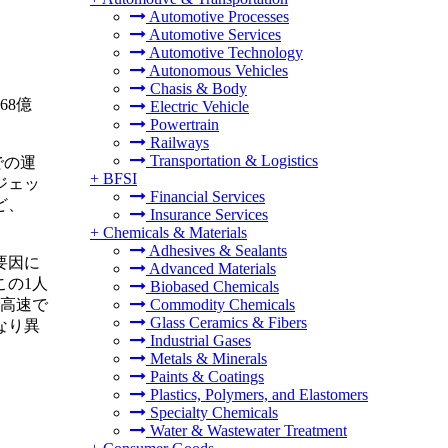
Automotive Processes
Automotive Services
Automotive Technology
Autonomous Vehicles
Chasis & Body
68億
Electric Vehicle
Powertrain
Railways
Transportation & Logistics
での運
+
BFSI
ジェッ
Financial Services
ど、
Insurance Services
+
Chemicals & Materials
Adhesives & Sealants
要因に
Advanced Materials
この1人
Biobased Chemicals
で高速で
Commodity Chemicals
Glass Ceramics & Fibers
なり異
Industrial Gases
Metals & Minerals
Paints & Coatings
Plastics, Polymers, and Elastomers
Specialty Chemicals
Water & Wastewater Treatment