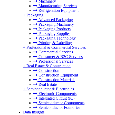
Machinery
Manufacturing Services
Refrigeration Equipment
+
Packaging
Advanced Packaging
Packaging Machinery
Packaging Products
Packaging Supplies
Packaging Technology
Printing & Labelling
+
Professional & Commercial Services
Commercial Services
Consumer & B2C Services
Professional Services
+
Real Estate & Construction
Construction
Construction Equipment
Construction Materials
Real Estate
+
Semiconductor & Electronics
Electronic Components
Integrated Circuit (IC)
Semiconductor Components
Semiconductor Foundries
Data Insights