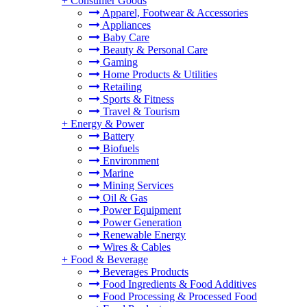
+
Consumer Goods
Apparel, Footwear & Accessories
Appliances
Baby Care
Beauty & Personal Care
Gaming
Home Products & Utilities
Retailing
Sports & Fitness
Travel & Tourism
+
Energy & Power
Battery
Biofuels
Environment
Marine
Mining Services
Oil & Gas
Power Equipment
Power Generation
Renewable Energy
Wires & Cables
+
Food & Beverage
Beverages Products
Food Ingredients & Food Additives
Food Processing & Processed Food