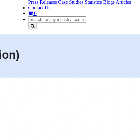
Press Releases
Case Studies
Statistics
Blogs
Articles
Contact Us
0