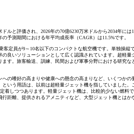
ドルと評価され、2026年の70億6230万米ドルから2034年には1
4年の予測期間における年平均成長率（CAGR）は11.5%です。
、乗客定員が9～10名以下のコンパクトな航空機です。単独操縦
率の良いソリューションとして広く認識されています。超軽量
ります。旅客輸送、訓練、民間および軍事分野における研究な
ンへの嗜好の高まりや健康への懸念の高まりなど、いくつかの
」という用語は、以前は超軽量ジェット機を指していました。
に定着しつつあります。軽量ジェット機は、比較的少ない燃料
飛行距離、提供されるアメニティなど、大型ジェット機とはか