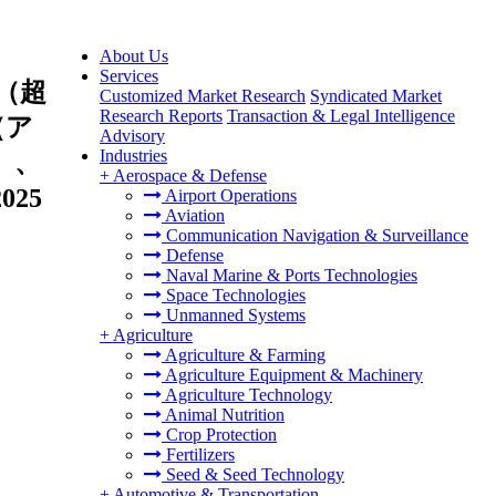
About Us
Services
（超
Customized Market Research
Syndicated Market
Research Reports
Transaction & Legal Intelligence
（ア
Advisory
Industries
）、
+
Aerospace & Defense
25
Airport Operations
Aviation
Communication Navigation & Surveillance
Defense
Naval Marine & Ports Technologies
Space Technologies
Unmanned Systems
+
Agriculture
Agriculture & Farming
Agriculture Equipment & Machinery
Agriculture Technology
Animal Nutrition
Crop Protection
Fertilizers
Seed & Seed Technology
+
Automotive & Transportation