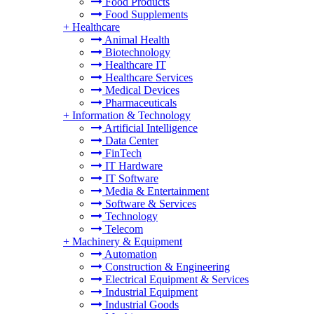
Food Products
Food Supplements
+
Healthcare
Animal Health
Biotechnology
Healthcare IT
Healthcare Services
Medical Devices
Pharmaceuticals
+
Information & Technology
Artificial Intelligence
Data Center
FinTech
IT Hardware
IT Software
Media & Entertainment
Software & Services
Technology
Telecom
+
Machinery & Equipment
Automation
Construction & Engineering
Electrical Equipment & Services
Industrial Equipment
Industrial Goods