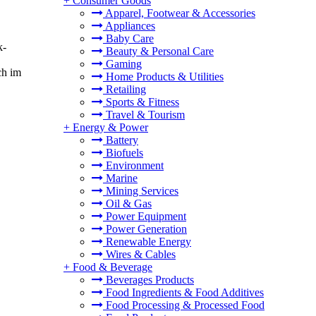
+
Consumer Goods
Apparel, Footwear & Accessories
Appliances
Baby Care
k-
Beauty & Personal Care
Gaming
ch im
Home Products & Utilities
Retailing
Sports & Fitness
Travel & Tourism
+
Energy & Power
Battery
Biofuels
Environment
Marine
Mining Services
Oil & Gas
Power Equipment
Power Generation
Renewable Energy
Wires & Cables
+
Food & Beverage
Beverages Products
Food Ingredients & Food Additives
Food Processing & Processed Food