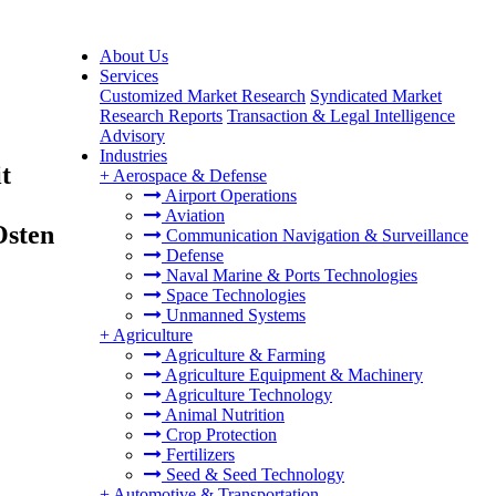
About Us
Services
Customized Market Research
Syndicated Market
Research Reports
Transaction & Legal Intelligence
Advisory
Industries
t
+
Aerospace & Defense
Airport Operations
Aviation
Osten
Communication Navigation & Surveillance
Defense
Naval Marine & Ports Technologies
Space Technologies
Unmanned Systems
+
Agriculture
Agriculture & Farming
Agriculture Equipment & Machinery
Agriculture Technology
Animal Nutrition
Crop Protection
Fertilizers
Seed & Seed Technology
+
Automotive & Transportation