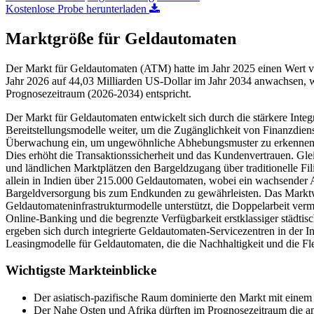
Kostenlose Probe herunterladen
Marktgröße für Geldautomaten
Der Markt für Geldautomaten (ATM) hatte im Jahr 2025 einen Wert v
Jahr 2026 auf 44,03 Milliarden US-Dollar im Jahr 2034 anwachsen, 
Prognosezeitraum (2026-2034) entspricht.
Der Markt für Geldautomaten entwickelt sich durch die stärkere Inte
Bereitstellungsmodelle weiter, um die Zugänglichkeit von Finanzdien
Überwachung ein, um ungewöhnliche Abhebungsmuster zu erkennen un
Dies erhöht die Transaktionssicherheit und das Kundenvertrauen. Gle
und ländlichen Marktplätzen den Bargeldzugang über traditionelle Fi
allein in Indien über 215.000 Geldautomaten, wobei ein wachsender An
Bargeldversorgung bis zum Endkunden zu gewährleisten. Das Markt
Geldautomateninfrastrukturmodelle unterstützt, die Doppelarbeit ve
Online-Banking und die begrenzte Verfügbarkeit erstklassiger städti
ergeben sich durch integrierte Geldautomaten-Servicezentren in der I
Leasingmodelle für Geldautomaten, die die Nachhaltigkeit und die Flexi
Wichtigste Markteinblicke
Der asiatisch-pazifische Raum dominierte den Markt mit einem
Der Nahe Osten und Afrika dürften im Prognosezeitraum die a