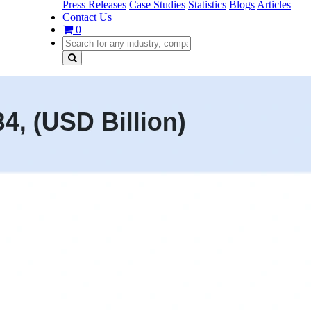
Press Releases
Case Studies
Statistics
Blogs
Articles
Contact Us
0