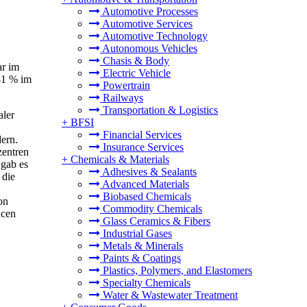
Automotive Processes
Automotive Services
Automotive Technology
Autonomous Vehicles
Chasis & Body
ar im
Electric Vehicle
41 % im
Powertrain
Railways
Transportation & Logistics
aler
+
BFSI
Financial Services
ern.
Insurance Services
zentren
+
Chemicals & Materials
 gab es
Adhesives & Sealants
 die
Advanced Materials
Biobased Chemicals
on
Commodity Chemicals
ncen
Glass Ceramics & Fibers
Industrial Gases
Metals & Minerals
Paints & Coatings
Plastics, Polymers, and Elastomers
Specialty Chemicals
Water & Wastewater Treatment