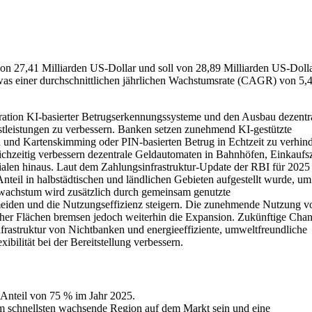
on 27,41 Milliarden US-Dollar und soll von 28,89 Milliarden US-Doll
was einer durchschnittlichen jährlichen Wachstumsrate (CAGR) von 5,
gration KI-basierter Betrugserkennungssysteme und den Ausbau dezentr
stleistungen zu verbessern. Banken setzen zunehmend KI-gestützte
d Kartenskimming oder PIN-basierten Betrug in Echtzeit zu verhind
ichzeitig verbessern dezentrale Geldautomaten in Bahnhöfen, Einkaufs
lialen hinaus. Laut dem Zahlungsinfrastruktur-Update der RBI für 2025
teil in halbstädtischen und ländlichen Gebieten aufgestellt wurde, um
wachstum wird zusätzlich durch gemeinsam genutzte
rmeiden und die Nutzungseffizienz steigern. Die zunehmende Nutzung v
scher Flächen bremsen jedoch weiterhin die Expansion. Zukünftige Cha
nfrastruktur von Nichtbanken und energieeffiziente, umweltfreundliche
bilität bei der Bereitstellung verbessern.
 Anteil von 75 % im Jahr 2025.
m schnellsten wachsende Region auf dem Markt sein und eine