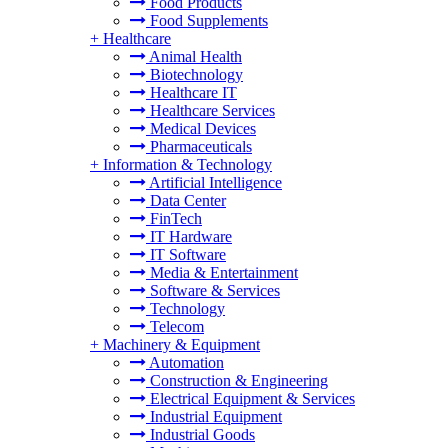
Food Products
Food Supplements
+
Healthcare
Animal Health
Biotechnology
Healthcare IT
Healthcare Services
Medical Devices
Pharmaceuticals
+
Information & Technology
Artificial Intelligence
Data Center
FinTech
IT Hardware
IT Software
Media & Entertainment
Software & Services
Technology
Telecom
+
Machinery & Equipment
Automation
Construction & Engineering
Electrical Equipment & Services
Industrial Equipment
Industrial Goods