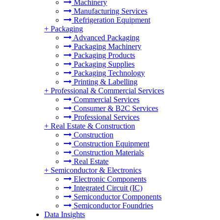
Machinery
Manufacturing Services
Refrigeration Equipment
+
Packaging
Advanced Packaging
Packaging Machinery
Packaging Products
Packaging Supplies
Packaging Technology
Printing & Labelling
+
Professional & Commercial Services
Commercial Services
Consumer & B2C Services
Professional Services
+
Real Estate & Construction
Construction
Construction Equipment
Construction Materials
Real Estate
+
Semiconductor & Electronics
Electronic Components
Integrated Circuit (IC)
Semiconductor Components
Semiconductor Foundries
Data Insights