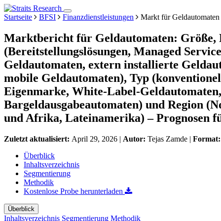
Startseite
BFSI
Finanzdienstleistungen
Markt für Geldautomaten
Marktbericht für Geldautomaten: Größe, 
(Bereitstellungslösungen, Managed Services)
Geldautomaten, extern installierte Gelda
mobile Geldautomaten), Typ (konventione
Eigenmarke, White-Label-Geldautomaten, 
Bargeldausgabeautomaten) und Region (No
und Afrika, Lateinamerika) – Prognosen f
Zuletzt aktualisiert:
April 29, 2026
|
Autor:
Tejas Zamde
|
Format
Überblick
Inhaltsverzeichnis
Segmentierung
Methodik
Kostenlose Probe herunterladen
Überblick
Inhaltsverzeichnis
Segmentierung
Methodik