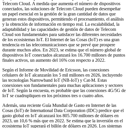
Telecom Cloud. A medida que aumenta el número de dispositivos
conectados, las soluciones de Telecom Cloud pueden desempeñar
un papel esencial en la gestión de la gran cantidad de datos que
generan estos dispositivos, permitiendo el procesamiento, el análisis
y la obtención de información en tiempo real. La escalabilidad, la
adaptabilidad y las capacidades de gestión de datos de Telecom
Cloud son fundamentales para satisfacer las diferentes necesidades
de los ecosistemas IoT. El Internet de las Cosas (IoT) es una gran
tendencia en las telecomunicaciones que se prevé que prospere
durante muchos años. En 2023, se estima que el número global de
dispositivos IoT conectados alcanzará los 16.700 millones de puntos
finales activos, un aumento del 16% con respecto a 2022.
Según el Informe de Movilidad de Ericsson, las conexiones
celulares de IoT alcanzarán los 5 mil millones en 2026, incluyendo
las tecnologías Narrowband IoT (NB-IoT) y Cat-M. Estas
conexiones son fundamentales para muchas aplicaciones y sectores
de IoT. Según la encuesta, es probable que las conexiones 4G/5G de
IoT se cuadrupliquen en los próximos tres o cuatro años.
Además, una reciente Guía Mundial de Gasto en Internet de las
Cosas (IoT) de International Data Corporation (IDC) predice que el
gasto global en IoT alcanzará los 805.700 millones de dólares en
2023, un 10,6 % más que en 2022. Se estima que la inversión en el
ecosistema IoT superará el billón de dólares en 2026. Los sistemas