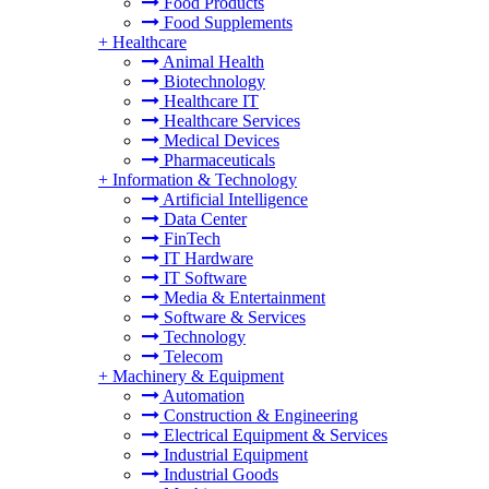
Food Products
Food Supplements
+
Healthcare
Animal Health
Biotechnology
Healthcare IT
Healthcare Services
Medical Devices
Pharmaceuticals
+
Information & Technology
Artificial Intelligence
Data Center
FinTech
IT Hardware
IT Software
Media & Entertainment
Software & Services
Technology
Telecom
+
Machinery & Equipment
Automation
Construction & Engineering
Electrical Equipment & Services
Industrial Equipment
Industrial Goods