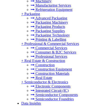
Machinery
Manufacturing Services
Refrigeration Equipment
+
Packaging
Advanced Packaging
Packaging Machinery
Packaging Products
Packaging Supplies
Packaging Technology
Printing & Labelling
+
Professional & Commercial Services
Commercial Services
Consumer & B2C Services
Professional Services
+
Real Estate & Construction
Construction
Construction Equipment
Construction Materials
Real Estate
+
Semiconductor & Electronics
Electronic Components
Integrated Circuit (IC)
Semiconductor Components
Semiconductor Foundries
Data Insights