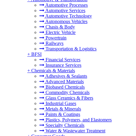
Automotive Processes
Automotive Services
Automotive Technology
Autonomous Vehicles
Chasis & Body
Electric Vehicle
Powertrain
Railways
Transportation & Logistics
+
BFSI
Financial Services
Insurance Services
+
Chemicals & Materials
Adhesives & Sealants
Advanced Materials
Biobased Chemicals
Commodity Chemicals
Glass Ceramics & Fibers
Industrial Gases
Metals & Minerals
Paints & Coatings
Plastics, Polymers, and Elastomers
Specialty Chemicals
Water & Wastewater Treatment