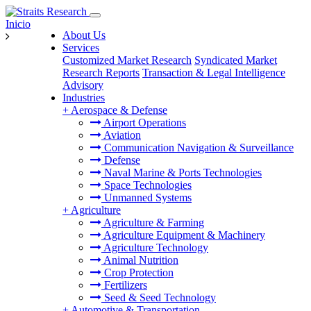
Inicio
About Us
Services
Customized Market Research
Syndicated Market
Research Reports
Transaction & Legal Intelligence
Advisory
Industries
+
Aerospace & Defense
Airport Operations
Aviation
Communication Navigation & Surveillance
Defense
Naval Marine & Ports Technologies
Space Technologies
Unmanned Systems
+
Agriculture
Agriculture & Farming
Agriculture Equipment & Machinery
Agriculture Technology
Animal Nutrition
Crop Protection
Fertilizers
Seed & Seed Technology
+
Automotive & Transportation