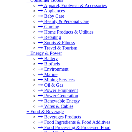
+
Consumer Goods
Apparel, Footwear & Accessories
Appliances
Baby Care
Beauty & Personal Care
Gaming
Home Products & Utilities
Retailing
Sports & Fitness
Travel & Tourism
+
Energy & Power
Battery
Biofuels
Environment
Marine
Mining Services
Oil & Gas
Power Equipment
Power Generation
Renewable Energy
Wires & Cables
+
Food & Beverage
Beverages Products
Food Ingredients & Food Additives
Food Processing & Processed Food