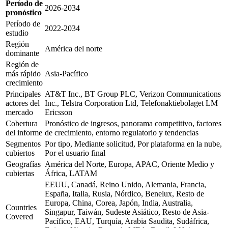
Período de
2026-2034
pronóstico
Período de
2022-2034
estudio
Región
América del norte
dominante
Región de
más rápido
Asia-Pacífico
crecimiento
Principales
AT&T Inc., BT Group PLC, Verizon Communications
actores del
Inc., Telstra Corporation Ltd, Telefonaktiebolaget LM
mercado
Ericsson
Cobertura
Pronóstico de ingresos, panorama competitivo, factores
del informe
de crecimiento, entorno regulatorio y tendencias
Segmentos
Por tipo, Mediante solicitud, Por plataforma en la nube,
cubiertos
Por el usuario final
Geografías
América del Norte, Europa, APAC, Oriente Medio y
cubiertas
África, LATAM
EEUU, Canadá, Reino Unido, Alemania, Francia,
España, Italia, Rusia, Nórdico, Benelux, Resto de
Europa, China, Corea, Japón, India, Australia,
Countries
Singapur, Taiwán, Sudeste Asiático, Resto de Asia-
Covered
Pacífico, EAU, Turquía, Arabia Saudita, Sudáfrica,