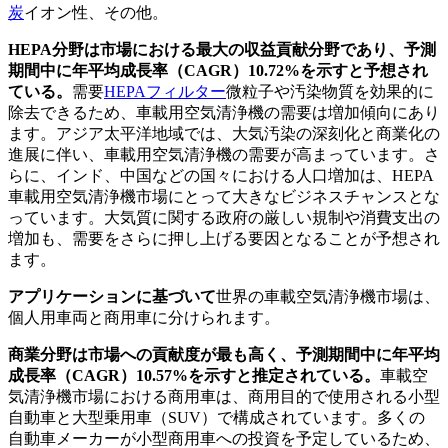
炭
イオン性、その他。
HEPA分野は市場における最大の収益貢献分野であり、予測
期間中に年平均成長率（CAGR）10.72%を示すと予想され
ている。
需要
HEPAフィルター
微粒子や汚染物質を効果的に
除去できるため、車載用空気清浄機の需要は増加傾向にあり
ます。アジア太平洋地域では、大気汚染の深刻化と商業化の
進展に伴い、車載用空気清浄機の需要が高まっています。さ
らに、インド、中国などの国々における人口増加は、HEPA
車載用空気清浄機市場にとって大きなビジネスチャンスとな
っています。大気質に関する政府の厳しい規制や消費支出の
増加も、需要をさらに押し上げる要因となることが予想され
ます。
アプリケーションに基づいて
世界の車載空気清浄機市場は、
個人用車両と商用車に分けられます。
商業分野は市場への貢献度が最も高く、予測期間中に年平均
成長率（CAGR）10.57%を示すと推定されている。
車載空
気清浄機市場における商用車は、商用目的で使用される小型
自動車と大型乗用車（SUV）で構成されています。多くの
自動車メーカーが小型商用車への投資を予定しているため、