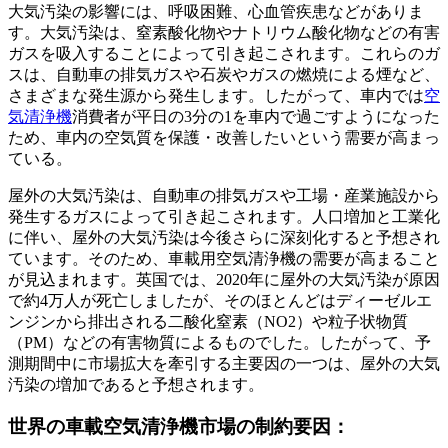
大気汚染の影響には、呼吸困難、心血管疾患などがありま
す。大気汚染は、窒素酸化物やナトリウム酸化物などの有害
ガスを吸入することによって引き起こされます。これらのガ
スは、自動車の排気ガスや石炭やガスの燃焼による煙など、
さまざまな発生源から発生します。したがって、車内では
空
気清浄機
消費者が平日の3分の1を車内で過ごすようになった
ため、車内の空気質を保護・改善したいという需要が高まっ
ている。
屋外の大気汚染は、自動車の排気ガスや工場・産業施設から
発生するガスによって引き起こされます。人口増加と工業化
に伴い、屋外の大気汚染は今後さらに深刻化すると予想され
ています。そのため、車載用空気清浄機の需要が高まること
が見込まれます。英国では、2020年に屋外の大気汚染が原因
で約4万人が死亡しましたが、そのほとんどはディーゼルエ
ンジンから排出される二酸化窒素（NO2）や粒子状物質
（PM）などの有害物質によるものでした。したがって、予
測期間中に市場拡大を牽引する主要因の一つは、屋外の大気
汚染の増加であると予想されます。
世界の車載空気清浄機市場の制約要因：