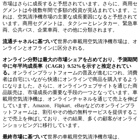
市場はさらに成長すると予想されています。さらに、商用セ
グメントは今後数年間で多額の投資が見込まれています。こ
れは、空気清浄機市場の主要な成長要因になると予想されて
います。商用セグメントは、タクシーとレンタカー、緊急車
両、公共バス、企業車両、その他に分類されます。
流通チャネルに基づいて
世界の車載用空気清浄機市場は、オ
ンラインとオフラインに区分される。
オンライン分野は最大の市場シェアを占めており、予測期間
中に年平均成長率（CAGR）9.52%を示すと推定されてい
る。
オンラインプラットフォームの普及が進むにつれ、消費
者は自宅にいながら快適にオンラインで商品を購入するよう
になりました。さらに、オンラインウェブサイトを通じた商
品販売は、市場成長の重要な手段の一つとなっています。車
載用空気清浄機は、オンラインチャネルを通じて売上を伸ば
しています。Amazon、Flipkart、eBayなどのオンラインプラ
ットフォームは、割引やその他の無料サービスを提供するこ
とで売上を伸ばしており、その結果、多くの顧客がオンライ
ンショッピングに移行しています。
最終市場に基づいて
世界の車載用空気清浄機市場は、