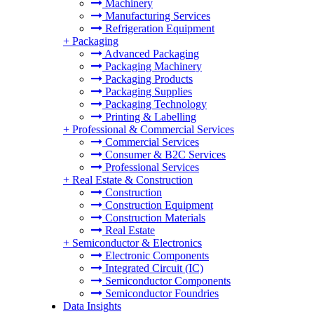
Machinery
Manufacturing Services
Refrigeration Equipment
+
Packaging
Advanced Packaging
Packaging Machinery
Packaging Products
Packaging Supplies
Packaging Technology
Printing & Labelling
+
Professional & Commercial Services
Commercial Services
Consumer & B2C Services
Professional Services
+
Real Estate & Construction
Construction
Construction Equipment
Construction Materials
Real Estate
+
Semiconductor & Electronics
Electronic Components
Integrated Circuit (IC)
Semiconductor Components
Semiconductor Foundries
Data Insights