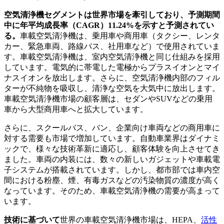
空気清浄機セグメントは世界市場を牽引しており、予測期間
中に年平均成長率（CAGR）11.24%を示すと予測されてい
る。
車載空気清浄機は、乗用車や商用車（タクシー、レンタ
カー、緊急車両、路線バス、社用車など）で使用されていま
す。車載空気清浄機は、室内空気清浄機と同じ仕組みを採用
しています。電気的に帯電した電極からプラスイオンとマイ
ナスイオンを放出します。さらに、空気清浄機内部のフィル
ターが不純物を吸収し、清浄な空気を大気中に放出します。
車載空気清浄機市場の顧客層は、セダンやSUVなどの乗用
車から大型商用車へと拡大しています。
さらに、スクールバス、バン、企業向け車両などの商用車に
対する需要も市場で増加しています。自動車業界はダイナミ
ックで、様々な技術革新に適応し、顧客体験を向上させてき
ました。車両の内装には、数々の新しいガジェットや車載電
子システムが搭載されています。しかし、都市部では車内空
間における粉塵、煙、有毒ガスなどの汚染物質の濃度が高く
なっています。そのため、車載空気清浄機の需要が高まって
います。
技術に基づいて
世界の車載空気清浄機市場は、HEPA、
活性