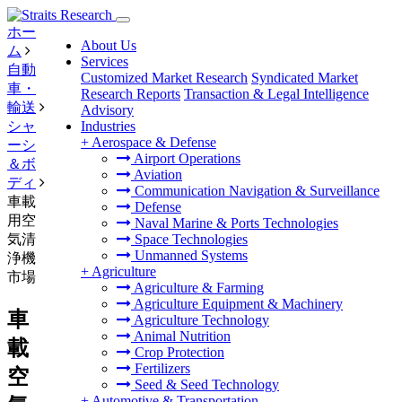
ホー
About Us
ム
Services
自動
Customized Market Research
Syndicated Market
車・
Research Reports
Transaction & Legal Intelligence
輸送
Advisory
シャ
Industries
+
Aerospace & Defense
ーシ
Airport Operations
＆ボ
Aviation
ディ
Communication Navigation & Surveillance
車載
Defense
用空
Naval Marine & Ports Technologies
気清
Space Technologies
Unmanned Systems
浄機
+
Agriculture
市場
Agriculture & Farming
Agriculture Equipment & Machinery
車
Agriculture Technology
Animal Nutrition
載
Crop Protection
Fertilizers
空
Seed & Seed Technology
+
Automotive & Transportation