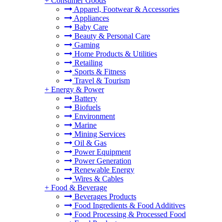
+
Consumer Goods
Apparel, Footwear & Accessories
Appliances
Baby Care
Beauty & Personal Care
Gaming
Home Products & Utilities
Retailing
Sports & Fitness
Travel & Tourism
+
Energy & Power
Battery
Biofuels
Environment
Marine
Mining Services
Oil & Gas
Power Equipment
Power Generation
Renewable Energy
Wires & Cables
+
Food & Beverage
Beverages Products
Food Ingredients & Food Additives
Food Processing & Processed Food