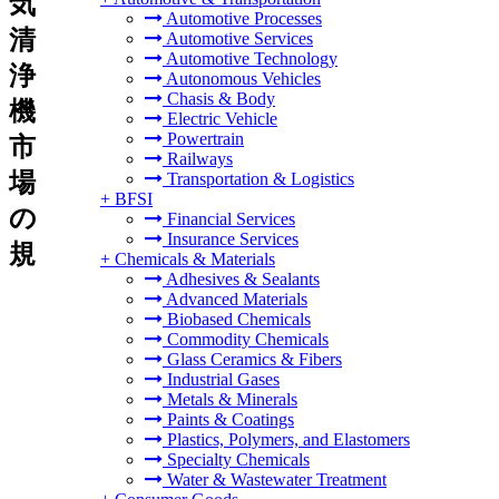
気
Automotive Processes
清
Automotive Services
Automotive Technology
浄
Autonomous Vehicles
Chasis & Body
機
Electric Vehicle
Powertrain
市
Railways
場
Transportation & Logistics
+
BFSI
の
Financial Services
Insurance Services
規
+
Chemicals & Materials
Adhesives & Sealants
Advanced Materials
Biobased Chemicals
Commodity Chemicals
Glass Ceramics & Fibers
Industrial Gases
Metals & Minerals
Paints & Coatings
Plastics, Polymers, and Elastomers
Specialty Chemicals
Water & Wastewater Treatment