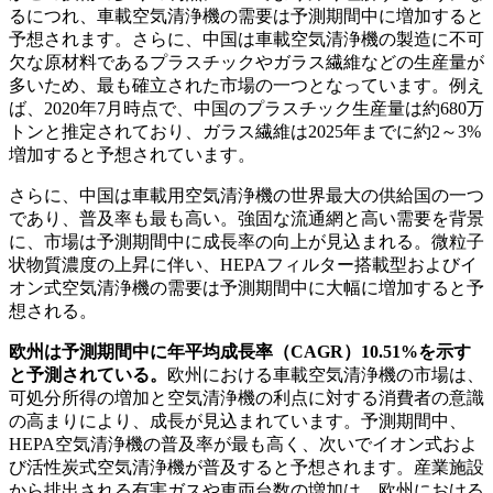
るにつれ、車載空気清浄機の需要は予測期間中に増加すると
予想されます。さらに、中国は車載空気清浄機の製造に不可
欠な原材料であるプラスチックやガラス繊維などの生産量が
多いため、最も確立された市場の一つとなっています。例え
ば、2020年7月時点で、中国のプラスチック生産量は約680万
トンと推定されており、ガラス繊維は2025年までに約2～3%
増加すると予想されています。
さらに、中国は車載用空気清浄機の世界最大の供給国の一つ
であり、普及率も最も高い。強固な流通網と高い需要を背景
に、市場は予測期間中に成長率の向上が見込まれる。微粒子
状物質濃度の上昇に伴い、HEPAフィルター搭載型およびイ
オン式空気清浄機の需要は予測期間中に大幅に増加すると予
想される。
欧州は予測期間中に年平均成長率（CAGR）10.51%を示す
と予測されている。
欧州における車載空気清浄機の市場は、
可処分所得の増加と空気清浄機の利点に対する消費者の意識
の高まりにより、成長が見込まれています。予測期間中、
HEPA空気清浄機の普及率が最も高く、次いでイオン式およ
び活性炭式空気清浄機が普及すると予想されます。産業施設
から排出される有害ガスや車両台数の増加は、欧州における