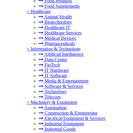
Food Products
Food Supplements
+
Healthcare
Animal Health
Biotechnology
Healthcare IT
Healthcare Services
Medical Devices
Pharmaceuticals
+
Information & Technology
Artificial Intelligence
Data Center
FinTech
IT Hardware
IT Software
Media & Entertainment
Software & Services
Technology
Telecom
+
Machinery & Equipment
Automation
Construction & Engineering
Electrical Equipment & Services
Industrial Equipment
Industrial Goods