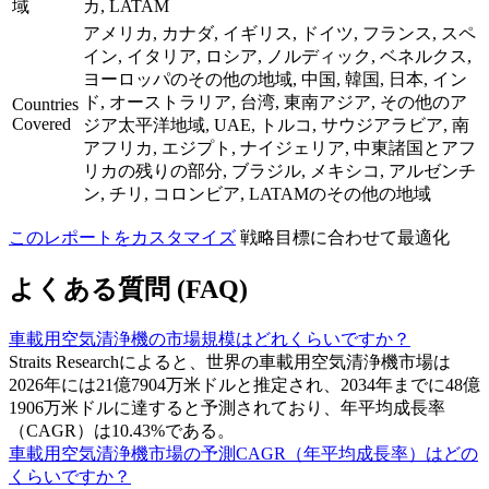
域
カ, LATAM
アメリカ, カナダ, イギリス, ドイツ, フランス, スペ
イン, イタリア, ロシア, ノルディック, ベネルクス,
ヨーロッパのその他の地域, 中国, 韓国, 日本, イン
ド, オーストラリア, 台湾, 東南アジア, その他のア
Countries
Covered
ジア太平洋地域, UAE, トルコ, サウジアラビア, 南
アフリカ, エジプト, ナイジェリア, 中東諸国とアフ
リカの残りの部分, ブラジル, メキシコ, アルゼンチ
ン, チリ, コロンビア, LATAMのその他の地域
このレポートをカスタマイズ
戦略目標に合わせて最適化
よくある質問 (FAQ)
車載用空気清浄機の市場規模はどれくらいですか？
Straits Researchによると、世界の車載用空気清浄機市場は
2026年には21億7904万米ドルと推定され、2034年までに48億
1906万米ドルに達すると予測されており、年平均成長率
（CAGR）は10.43%である。
車載用空気清浄機市場の予測CAGR（年平均成長率）はどの
くらいですか？