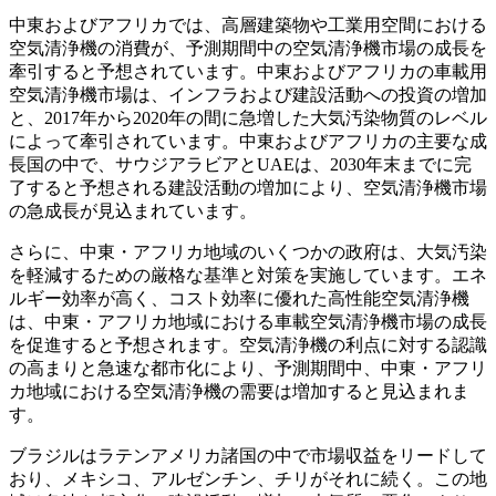
中東およびアフリカでは、高層建築物や工業用空間における
空気清浄機の消費が、予測期間中の空気清浄機市場の成長を
牽引すると予想されています。中東およびアフリカの車載用
空気清浄機市場は、インフラおよび建設活動への投資の増加
と、2017年から2020年の間に急増した大気汚染物質のレベル
によって牽引されています。中東およびアフリカの主要な成
長国の中で、サウジアラビアとUAEは、2030年末までに完
了すると予想される建設活動の増加により、空気清浄機市場
の急成長が見込まれています。
さらに、中東・アフリカ地域のいくつかの政府は、大気汚染
を軽減するための厳格な基準と対策を実施しています。エネ
ルギー効率が高く、コスト効率に優れた高性能空気清浄機
は、中東・アフリカ地域における車載空気清浄機市場の成長
を促進すると予想されます。空気清浄機の利点に対する認識
の高まりと急速な都市化により、予測期間中、中東・アフリ
カ地域における空気清浄機の需要は増加すると見込まれま
す。
ブラジルはラテンアメリカ諸国の中で市場収益をリードして
おり、メキシコ、アルゼンチン、チリがそれに続く。この地