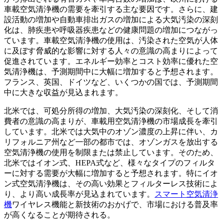
車載空気清浄機の需要を牽引する主な要因です。さらに、建
設活動の増加や自動車排出ガスの増加による大気汚染の深刻
化は、肺疾患や呼吸器疾患などの健康問題の増加につながっ
ています。車載空気清浄機の使用は、汚染された空気が人体
に及ぼす脅威的な影響に対する人々の意識の高まりによって
促進されています。エネルギー効率とコスト効率に優れた空
気清浄機は、予測期間中に大幅に増加すると予想されます。
フランス、英国、ドイツなど、いくつかの国では、予測期間
中に大きな収益が見込まれます。
北米では、可処分所得の増加、大気汚染の深刻化、そして消
費者の意識の高まりが、車載用空気清浄機の市場成長を牽引
しています。北米では大気中のオゾン濃度の上昇に伴い、カ
リフォルニア州など一部の都市では、オゾンガスを放出する
空気清浄機の使用を制限または禁止しています。そのため、
北米ではイオン式、HEPA式など、様々なタイプのフィルタ
ーに対する需要が大幅に増加すると予想されます。特にイオ
ン式空気清浄機は、その高い効果とフィルターレス技術によ
り、より高い成長率が見込まれています。
スマート空気清浄
機
ワイヤレス機能と新技術のおかげで、市場における普及率
が高くなることが期待される。