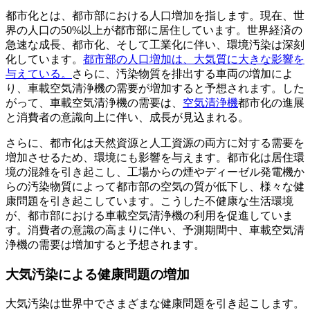
都市化とは、都市部における人口増加を指します。現在、世
界の人口の50%以上が都市部に居住しています。世界経済の
急速な成長、都市化、そして工業化に伴い、環境汚染は深刻
化しています。
都市部の人口増加は、大気質に大きな影響を
与えている。
さらに、汚染物質を排出する車両の増加によ
り、車載空気清浄機の需要が増加すると予想されます。した
がって、車載空気清浄機の需要は、
空気清浄機
都市化の進展
と消費者の意識向上に伴い、成長が見込まれる。
さらに、都市化は天然資源と人工資源の両方に対する需要を
増加させるため、環境にも影響を与えます。都市化は居住環
境の混雑を引き起こし、工場からの煙やディーゼル発電機か
らの汚染物質によって都市部の空気の質が低下し、様々な健
康問題を引き起こしています。こうした不健康な生活環境
が、都市部における車載空気清浄機の利用を促進していま
す。消費者の意識の高まりに伴い、予測期間中、車載空気清
浄機の需要は増加すると予想されます。
大気汚染による健康問題の増加
大気汚染は世界中でさまざまな健康問題を引き起こします。