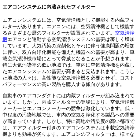
エアコンシステムに内蔵されたフィルター
エアコンシステムには、空気清浄機として機能する内蔵フィ
ルターがあります。エアコンには、空気清浄機として機能す
るさまざまな層のフィルターが設置されています。
空気清浄
機
エアコンと連動する空気清浄システムの需要は著しく増加
しています。大気汚染の深刻化とそれに伴う健康問題の増加
に伴い、双方向浄化機能を備えた機器への需要が高まり、車
載空気清浄機市場にとって脅威となることが予想されます。
特に大気汚染率の低い地域では、車内に空気清浄機を内蔵し
たエアコンシステムの需要が高まると見込まれます。こうし
た地域の人々は、高性能な空気清浄機を必要とせず、コスト
パフォーマンスの高い製品を購入する傾向があります。
自動車のエアコンダクトには内蔵フィルターが組み込まれて
います。しかし、内蔵フィルターの登場により、空気清浄機
メーカーとエアコンメーカーの競争は激化しています。低・
中程度の汚染地域では、車内の空気を浄化する製品への需要
が高まっています。しかし、特に高地や汚染度の高い都市で
は、エアフィルター付きのエアコンシステムは車載空気清浄
機よりも効果が劣ります。エアコンのフィルターは、様々な