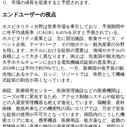
り、市場の成長を促進すると予想されます。
エンドユーザーの視点
ホスピタリティ分野は世界市場を牽引しており、予測期間中
に年平均成長率（CAGR）6.41%を示すと予測されている。
ホスピタリティ産業とは、主に宿泊施設、飲食サービス、イ
ベント企画、テーマパーク、その他ホテル・観光産業の分野
を指します。ホテルにおける錠前の需要は、地域やホテルの
規模によって大きく異なります。例えば、先進国や観光地の
大手ホテルチェーンにおける電気機械式錠前の普及率は、
2019年には平均で約70%でした。一方、新興国や低予算の観
光地にあるホテル、ロッジ、リゾートでは、依然として機械
式錠前の割合が高くなっています。
病院、医療研究センター、疾病管理施設などの医療機関は、
ニーズが常に変化するため、アクセス制御システムや錠前な
どの入退室管理機器も絶えず進化しています。隔離室、産科
病棟、救急外来などの機密性の高いエリアでは、万全で安全
な錠前の使用が不可欠となっています。病院内のこうした機
密エリアに加え、携帯機器、医療用品、処方薬など、盗難の
危険性が高い高価な物品の資産保護や安全確保も、病院のド