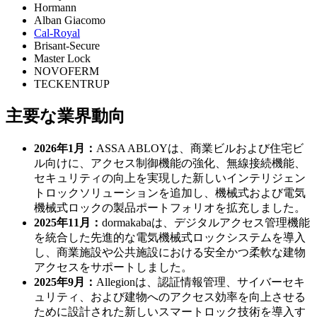
Hormann
Alban Giacomo
Cal-Royal
Brisant-Secure
Master Lock
NOVOFERM
TECKENTRUP
主要な業界動向
2026年1月：
ASSA ABLOYは、商業ビルおよび住宅ビ
ル向けに、アクセス制御機能の強化、無線接続機能、
セキュリティの向上を実現した新しいインテリジェン
トロックソリューションを追加し、機械式および電気
機械式ロックの製品ポートフォリオを拡充しました。
2025年11月：
dormakabaは、デジタルアクセス管理機能
を統合した先進的な電気機械式ロックシステムを導入
し、商業施設や公共施設における安全かつ柔軟な建物
アクセスをサポートしました。
2025年9月：
Allegionは、認証情報管理、サイバーセキ
ュリティ、および建物へのアクセス効率を向上させる
ために設計された新しいスマートロック技術を導入す