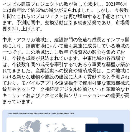
ィスビル建設プロジェクトの数が著しく減少し、2021年6月
には前年比で約56%の減少が見られました。しかし、今後数
年間でこれらのプロジェクトは再び増加すると予想されてい
ます。予測期間中、交換活動は引き続き活発であり、市場需
要を押し上げます。
中東・アフリカ地域は、建設部門の急速な成長とインフラ開
発により、錠前市場において最も急速に成長している地域の
一つです。この地域はここ数年で投資家の関心を集めてお
り、今後も成長が見込まれています。中東地域の各市場で
は、今後数年間の成長を牽引するであろう重要な基盤が築か
れてきました。産業活動への投資や経済成長は、この地域に
おける新たな建物や施設の建設に大きく貢献すると予測され
ており、モバイルアプリや遠隔操作で運用可能な電気機械式
錠前やネットワーク接続型デジタル錠前といった革新的なセ
キュリティおよびアクセス制御ソリューションへの需要が高
まっています。