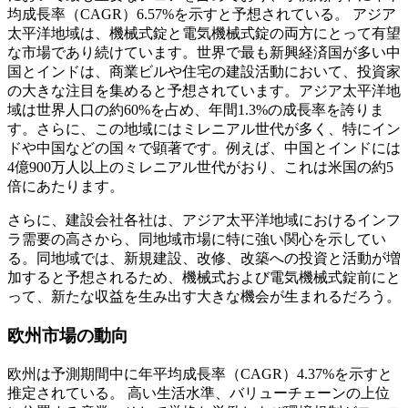
均成長率（CAGR）6.57%を示すと予想されている。
アジア
太平洋地域は、機械式錠と電気機械式錠の両方にとって有望
な市場であり続けています。世界で最も新興経済国が多い中
国とインドは、商業ビルや住宅の建設活動において、投資家
の大きな注目を集めると予想されています。アジア太平洋地
域は世界人口の約60%を占め、年間1.3%の成長率を誇りま
す。さらに、この地域にはミレニアル世代が多く、特にイン
ドや中国などの国々で顕著です。例えば、中国とインドには
4億900万人以上のミレニアル世代がおり、これは米国の約5
倍にあたります。
さらに、建設会社各社は、アジア太平洋地域におけるインフ
ラ需要の高さから、同地域市場に特に強い関心を示してい
る。同地域では、新規建設、改修、改築への投資と活動が増
加すると予想されるため、機械式および電気機械式錠前にと
って、新たな収益を生み出す大きな機会が生まれるだろう。
欧州市場の動向
欧州は予測期間中に年平均成長率（CAGR）4.37%を示すと
推定されている。
高い生活水準、バリューチェーンの上位