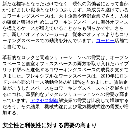
新たな標準となっただけでなく、現代の労働者にとって当然
かつ好ましい職場となりつつあります。急成長を遂げている
コワーキングスペースは、大手企業や老舗企業でさえ、人材
の確保と獲得のためにコワーキングスペースに海外オフィス
を構えるケースが増えていることからも明らかです。さら
に、新しいオフィスワーカーは、従来のオフィスよりもコワ
ーキングスペースでの勤務を好んでいます。
コーヒー
店舗で
も自宅でも。
革新的なロックと関連ソリューションへの需要は、オープン
スペースと個室オフィススペースの両方を取り入れたハイブ
リッド型へと進化するコワーキングスペースの成長を支えて
きました。フレキシブルなワークスペースは、2019年にロン
ドン中心部のリース活動全体の約18%を占めました。賃借企
業がこうしたスペースをコワーキングスペースへと発展させ
るにつれ、革新的なデジタルソリューションへの需要が高ま
っています。
アクセス制御
解決策の需要は比例して増加する
だろう。その結果、機械式錠および電気機械式錠の需要が増
加する。
安全性と利便性に対する需要の高まり