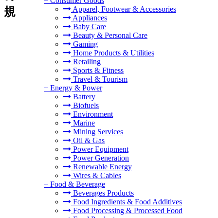
+
Consumer Goods
Apparel, Footwear & Accessories
規
Appliances
Baby Care
Beauty & Personal Care
Gaming
Home Products & Utilities
Retailing
Sports & Fitness
Travel & Tourism
+
Energy & Power
Battery
Biofuels
Environment
Marine
Mining Services
Oil & Gas
Power Equipment
Power Generation
Renewable Energy
Wires & Cables
+
Food & Beverage
Beverages Products
Food Ingredients & Food Additives
Food Processing & Processed Food