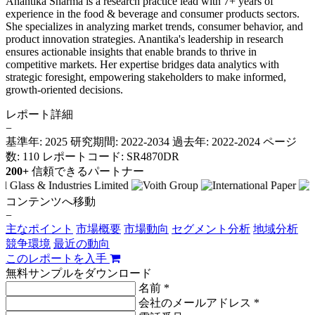
Anantika Sharma is a research practice lead with 7+ years of
experience in the food & beverage and consumer products sectors.
She specializes in analyzing market trends, consumer behavior, and
product innovation strategies. Anantika's leadership in research
ensures actionable insights that enable brands to thrive in
competitive markets. Her expertise bridges data analytics with
strategic foresight, empowering stakeholders to make informed,
growth-oriented decisions.
レポート詳細
−
基準年: 2025
研究期間: 2022-2034
過去年: 2022-2024
ページ
数: 110
レポートコード: SR4870DR
200+
信頼できるパートナー
コンテンツへ移動
−
主なポイント
市場概要
市場動向
セグメント分析
地域分析
競争環境
最近の動向
このレポートを入手
無料サンプルをダウンロード
名前 *
会社のメールアドレス *