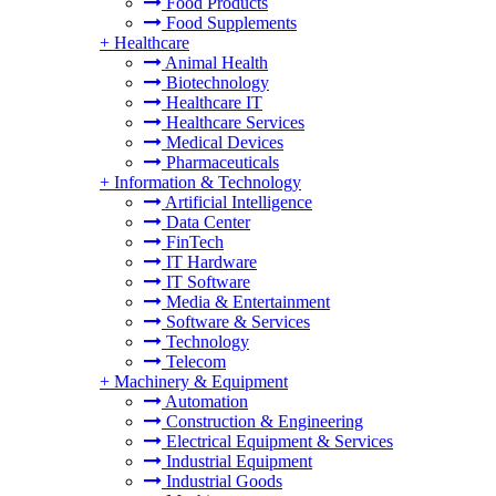
Food Products
Food Supplements
+
Healthcare
Animal Health
Biotechnology
Healthcare IT
Healthcare Services
Medical Devices
Pharmaceuticals
+
Information & Technology
Artificial Intelligence
Data Center
FinTech
IT Hardware
IT Software
Media & Entertainment
Software & Services
Technology
Telecom
+
Machinery & Equipment
Automation
Construction & Engineering
Electrical Equipment & Services
Industrial Equipment
Industrial Goods