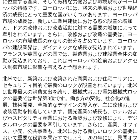
に位置する産業、そして厳格な労働および環境規制がヨーロ
ッパの特徴です。ヨーロッパには、将来の地域および世界経
済の成長にとって重要な国がいくつかあります。ヨーロッパ
市場の成長は、新しい工業用建物における窓の設置の増加
と、ドアの改修および改造活動に対する需要の増加によって
牽引されています。さらに、改修および改造の需要は、ヨー
ロッパの市場成長のかなりの部分を占めています。ヨーロッ
パの建設業界は、ダイナミックな成長が見込まれています。
フランスや英国などの国では、製造業および建設業全体の変
動が見込まれており、これはヨーロッパの錠前およびアクセ
ス制御市場に影響を与えると予想されます。
北米では、新築および改築された商業および住宅エリアに、
セキュリティ目的で最新のロックが設置されています。北米
は世界最大の消費支出を誇り、機械式および電気機械式ロッ
クの需要では世界第3位です。働き方の変化、社会化の進
展、技術開発、革新的なデザインの導入が、主に改修および
改装活動を推進しています。観光産業の成長も、ホテルおよ
びホスピタリティ産業における新築および改修により、デジ
タルロックの需要を牽引しています。さらに、産業、オフィ
ス、小売、公共事業も、北米における新しいロックの需要に
おいて重要な役割を果たすでしょう。2021年には、民間オフ