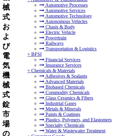
Automotive Processes
械
Automotive Services
式
Automotive Technology
Autonomous Vehicles
お
Chasis & Body
Electric Vehicle
よ
Powertrain
Railways
び
Transportation & Logistics
+
BFSI
電
Financial Services
気
Insurance Services
+
Chemicals & Materials
機
Adhesives & Sealants
Advanced Materials
械
Biobased Chemicals
Commodity Chemicals
式
Glass Ceramics & Fibers
錠
Industrial Gases
Metals & Minerals
市
Paints & Coatings
Plastics, Polymers, and Elastomers
場
Specialty Chemicals
Water & Wastewater Treatment
の