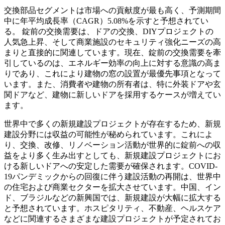
交換部品セグメントは市場への貢献度が最も高く、予測期間
中に年平均成長率（CAGR）5.08%を示すと予想されてい
る。
錠前の交換需要は、ドアの交換、DIYプロジェクトの
人気急上昇、そして商業施設のセキュリティ強化ニーズの高
まりと直接的に関連しています。現在、錠前の交換需要を牽
引しているのは、エネルギー効率の向上に対する意識の高ま
りであり、これにより建物の窓の設置が最優先事項となって
います。また、消費者や建物の所有者は、特に外装ドアや玄
関ドアなど、建物に新しいドアを採用するケースが増えてい
ます。
世界中で多くの新規建設プロジェクトが存在するため、新規
建設分野には収益の可能性が秘められています。これによ
り、交換、改修、リノベーション活動が世界的に錠前への収
益をより多く生み出すとしても、新規建設プロジェクトにお
ける新しいドアへの安定した需要が確保されます。COVID-
19パンデミックからの回復に伴う建設活動の再開は、世界中
の住宅および商業セクターを拡大させています。中国、イン
ド、ブラジルなどの新興国では、新規建設が大幅に拡大する
と予想されています。ホスピタリティ、不動産、ヘルスケア
などに関連するさまざまな建設プロジェクトが予定されてお