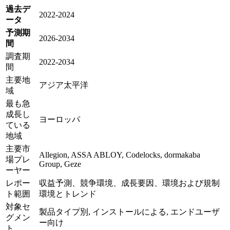
過去デ
2022-2024
ータ
予測期
2026-2034
間
調査期
2022-2034
間
主要地
アジア太平洋
域
最も急
成長し
ヨーロッパ
ている
地域
主要市
Allegion, ASSA ABLOY, Codelocks, dormakaba
場プレ
Group, Geze
ーヤー
レポー
収益予測、競争環境、成長要因、環境および規制
ト範囲
環境とトレンド
対象セ
製品タイプ別, インストールによる, エンドユーザ
グメン
ー向け
ト