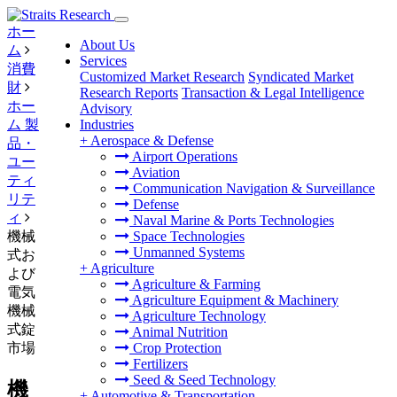
ホー
About Us
ム
Services
消費
Customized Market Research
Syndicated Market
財
Research Reports
Transaction & Legal Intelligence
ホー
Advisory
ム 製
Industries
+
Aerospace & Defense
品・
Airport Operations
ユー
Aviation
ティ
Communication Navigation & Surveillance
リテ
Defense
ィ
Naval Marine & Ports Technologies
機械
Space Technologies
Unmanned Systems
式お
+
Agriculture
よび
Agriculture & Farming
電気
Agriculture Equipment & Machinery
機械
Agriculture Technology
式錠
Animal Nutrition
市場
Crop Protection
Fertilizers
Seed & Seed Technology
機
+
Automotive & Transportation