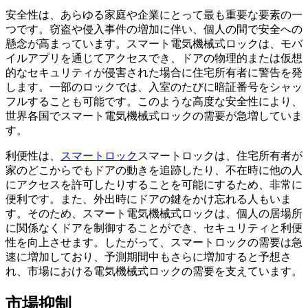
安全性は、あらゆる家庭や企業にとって最も重要な要素の一
つです。窃盗や侵入事件の増加に伴い、個人の間で安全への
懸念が高まっています。スマート電気機械式ロックは、モバ
イルアプリを通じてアクセスでき、ドアの物理的または仮想
的なセキュリティが侵害された場合に住宅所有者に警告を発
します。一部のロックでは、入室のたびに暗証番号をシャッ
フルすることも可能です。このような高度な安全性により、
世界各国でスマート電気機械式ロックの需要が急増していま
す。
利便性は、
スマートロック
スマートロックは、住宅所有者が
家のどこからでもドアの動きを追跡したり、不在時に他の人
にアクセスを許可したりすることを可能にするため、非常に
便利です。また、外出時にドアの鍵をかけ忘れる人もいま
す。そのため、スマート電気機械式ロックは、個人の居場所
に関係なくドアを制御することができ、セキュリティと利便
性を向上させます。したがって、スマートロックの需要は急
速に増加しており、予測期間中もさらに増加すると予想さ
れ、市場における電気機械式ロックの需要を支えています。
市場抑制