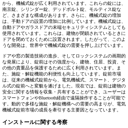
から、機械式錠が広く利用されています。これらの錠には、
南京錠、シリンダー錠、デッドボルト錠、モルティス錠な
ど、さまざまな構成があります。さらに、機械式錠の増加
は、手動ドアの設置の増加に比例しています。機械式錠は、
自動ドアやガラスドアの末端セキュリティシステムとしても
使用されています。これらは、建物が閉鎖されているときに
ドアを閉めておくために設置されます。したがって、このよ
うな開発は、世界中で機械式錠の需要を押し上げています。
ドアや窓の製造技術の進歩、そしてロックシステムの画期的
な発展により、錠前はその強度から、建物、住居、投資、そ
の他の貴重品を保護するために広く利用されています。ま
た、施錠・解錠機能の利便性も向上しています。錠前市場
は、従来の機械式錠前から、電気機械式、スマート、デジタ
ル式の錠前へと変貌を遂げました。現在では、錠前は建物の
安全に関する情報を収集・共有することができ、ユーザーは
スマートフォンやBluetooth経由で遠隔操作することが可能で
す。動的で多様な施錠・解錠機構への需要の高まりが、電気
機械式錠前市場の成長を牽引する主要因となっています。
インストールに関する考察