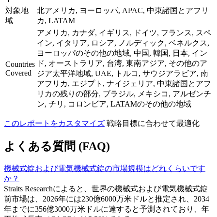
対象地
北アメリカ, ヨーロッパ, APAC, 中東諸国とアフリ
域
カ, LATAM
アメリカ, カナダ, イギリス, ドイツ, フランス, スペ
イン, イタリア, ロシア, ノルディック, ベネルクス,
ヨーロッパのその他の地域, 中国, 韓国, 日本, イン
ド, オーストラリア, 台湾, 東南アジア, その他のア
Countries
Covered
ジア太平洋地域, UAE, トルコ, サウジアラビア, 南
アフリカ, エジプト, ナイジェリア, 中東諸国とアフ
リカの残りの部分, ブラジル, メキシコ, アルゼンチ
ン, チリ, コロンビア, LATAMのその他の地域
このレポートをカスタマイズ
戦略目標に合わせて最適化
よくある質問 (FAQ)
機械式錠および電気機械式錠の市場規模はどれくらいです
か？
Straits Researchによると、世界の機械式および電気機械式錠
前市場は、2026年には230億6000万米ドルと推定され、2034
年までに356億3000万米ドルに達すると予測されており、年