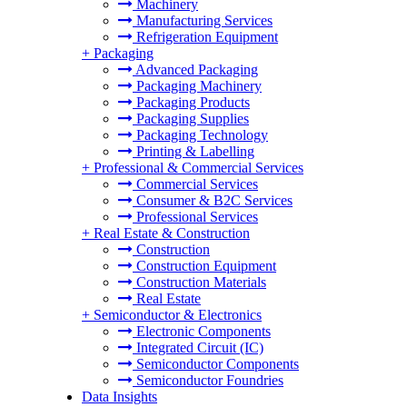
Machinery
Manufacturing Services
Refrigeration Equipment
+
Packaging
Advanced Packaging
Packaging Machinery
Packaging Products
Packaging Supplies
Packaging Technology
Printing & Labelling
+
Professional & Commercial Services
Commercial Services
Consumer & B2C Services
Professional Services
+
Real Estate & Construction
Construction
Construction Equipment
Construction Materials
Real Estate
+
Semiconductor & Electronics
Electronic Components
Integrated Circuit (IC)
Semiconductor Components
Semiconductor Foundries
Data Insights