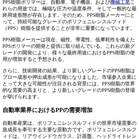
PPS樹脂ポリマーは、自動車、電子機器、および
機械工業
こ
れらの用途では、極端な圧力や温度条件、そして一般的な最
終用途形態が存在します。そのため、PPS樹脂メーカーにと
って、持続可能なグレードのポリフェニレンスルフィド
（PPS）樹脂を提供することが非常に重要になっています。
PPS樹脂メーカーは現在、磁性、導電性、低摩耗性を備えた
PPSポリマーの開発と提供に取り組んでいる。これらの新グ
レードの開発により、様々な最終用途におけるPPS樹脂の使
用が増加すると予想される。
さらに、技術開発の結果、より新しいグレードのPPS樹脂は
ブロー成形や押出成形が可能になりました。市場参入企業に
とって大きな可能性が注目される背景には、PPS樹脂の世界
的な需要の高まりと、より新しいグレードのPPS樹脂の登場
が挙げられます。
自動車業界におけるPPの需要増加
自動車産業は、ポリフェニレンスルフィドの世界市場需要の
急成長を牽引する主要な原動力です。ポリフェニレンスルフ
ィドは、リアウインドウガラス、計器盤、ヘッドライトレン