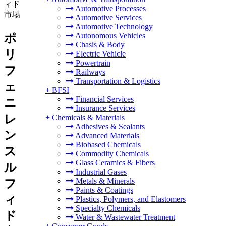
ィド
Automotive Processes
市場
Automotive Services
Automotive Technology
Autonomous Vehicles
ポ
Chasis & Body
リ
Electric Vehicle
Powertrain
フ
Railways
Transportation & Logistics
ェ
+
BFSI
Financial Services
ニ
Insurance Services
レ
+
Chemicals & Materials
Adhesives & Sealants
ン
Advanced Materials
Biobased Chemicals
ス
Commodity Chemicals
Glass Ceramics & Fibers
ル
Industrial Gases
Metals & Minerals
フ
Paints & Coatings
ィ
Plastics, Polymers, and Elastomers
Specialty Chemicals
ド
Water & Wastewater Treatment