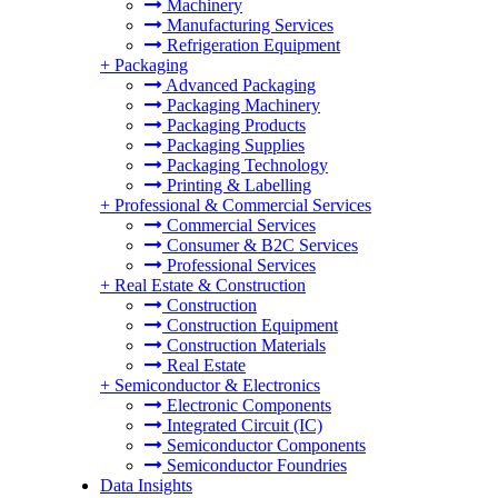
Machinery
Manufacturing Services
Refrigeration Equipment
+
Packaging
Advanced Packaging
Packaging Machinery
Packaging Products
Packaging Supplies
Packaging Technology
Printing & Labelling
+
Professional & Commercial Services
Commercial Services
Consumer & B2C Services
Professional Services
+
Real Estate & Construction
Construction
Construction Equipment
Construction Materials
Real Estate
+
Semiconductor & Electronics
Electronic Components
Integrated Circuit (IC)
Semiconductor Components
Semiconductor Foundries
Data Insights