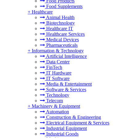
Food Products
Food Supplements
+
Healthcare
Animal Health
Biotechnology
Healthcare IT
Healthcare Services
Medical Devices
Pharmaceuticals
+
Information & Technology
Artificial Intelligence
Data Center
FinTech
IT Hardware
IT Software
Media & Entertainment
Software & Services
Technology
Telecom
+
Machinery & Equipment
Automation
Construction & Engineering
Electrical Equipment & Services
Industrial Equipment
Industrial Goods