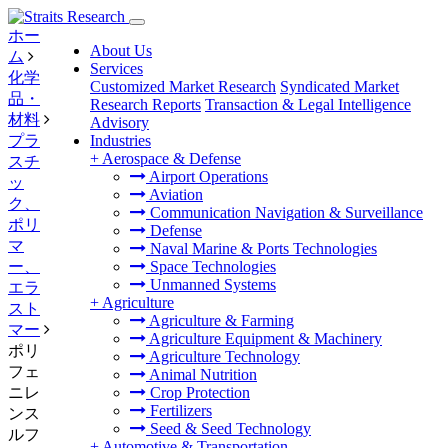
ホー
About Us
ム
Services
化学
Customized Market Research
Syndicated Market
品・
Research Reports
Transaction & Legal Intelligence
材料
Advisory
プラ
Industries
+
Aerospace & Defense
スチ
Airport Operations
ッ
Aviation
ク、
Communication Navigation & Surveillance
ポリ
Defense
マ
Naval Marine & Ports Technologies
ー、
Space Technologies
Unmanned Systems
エラ
+
Agriculture
スト
Agriculture & Farming
マー
Agriculture Equipment & Machinery
ポリ
Agriculture Technology
フェ
Animal Nutrition
ニレ
Crop Protection
Fertilizers
ンス
Seed & Seed Technology
ルフ
+
Automotive & Transportation