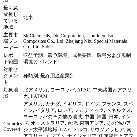
域
最も急
成長し
北米
ている
地域
主要市
Sk Chemicals, Dic Corporation, Lion Idemitsu
場プレ
Composites Co., Ltd, Zhejiang Nhu Special Materials
Co., Ltd, Sabic
ーヤー
レポー
収益予測、競争環境、成長要因、環境および規制
ト範囲
環境とトレンド
対象セ
グメン
種類別, 最終用途産業別
ト
対象地
北アメリカ, ヨーロッパ, APAC, 中東諸国とアフリ
域
カ, LATAM
アメリカ, カナダ, イギリス, ドイツ, フランス, スペ
イン, イタリア, ロシア, ノルディック, ベネルクス,
ヨーロッパのその他の地域, 中国, 韓国, 日本, イン
ド, オーストラリア, 台湾, 東南アジア, その他のア
Countries
Covered
ジア太平洋地域, UAE, トルコ, サウジアラビア, 南
アフリカ, エジプト, ナイジェリア, 中東諸国とアフ