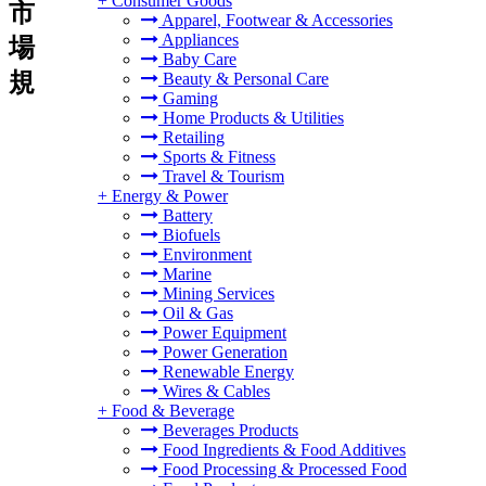
+
Consumer Goods
市
Apparel, Footwear & Accessories
Appliances
場
Baby Care
規
Beauty & Personal Care
Gaming
Home Products & Utilities
Retailing
Sports & Fitness
Travel & Tourism
+
Energy & Power
Battery
Biofuels
Environment
Marine
Mining Services
Oil & Gas
Power Equipment
Power Generation
Renewable Energy
Wires & Cables
+
Food & Beverage
Beverages Products
Food Ingredients & Food Additives
Food Processing & Processed Food