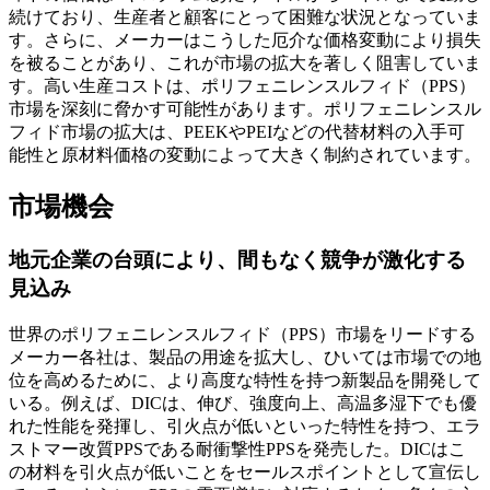
続けており、生産者と顧客にとって困難な状況となっていま
す。さらに、メーカーはこうした厄介な価格変動により損失
を被ることがあり、これが市場の拡大を著しく阻害していま
す。高い生産コストは、ポリフェニレンスルフィド（PPS）
市場を深刻に脅かす可能性があります。ポリフェニレンスル
フィド市場の拡大は、PEEKやPEIなどの代替材料の入手可
能性と原材料価格の変動によって大きく制約されています。
市場機会
地元企業の台頭により、間もなく競争が激化する
見込み
世界のポリフェニレンスルフィド（PPS）市場をリードする
メーカー各社は、製品の用途を拡大し、ひいては市場での地
位を高めるために、より高度な特性を持つ新製品を開発して
いる。例えば、DICは、伸び、強度向上、高温多湿下でも優
れた性能を発揮し、引火点が低いといった特性を持つ、エラ
ストマー改質PPSである耐衝撃性PPSを発売した。DICはこ
の材料を引火点が低いことをセールスポイントとして宣伝し