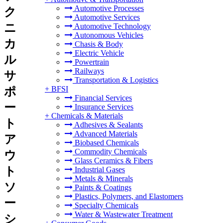
Automotive Processes
ク
Automotive Services
ニ
Automotive Technology
Autonomous Vehicles
カ
Chasis & Body
Electric Vehicle
ル
Powertrain
Railways
サ
Transportation & Logistics
+
BFSI
ポ
Financial Services
ー
Insurance Services
+
Chemicals & Materials
ト
Adhesives & Sealants
Advanced Materials
ア
Biobased Chemicals
Commodity Chemicals
ウ
Glass Ceramics & Fibers
ト
Industrial Gases
Metals & Minerals
ソ
Paints & Coatings
Plastics, Polymers, and Elastomers
ー
Specialty Chemicals
Water & Wastewater Treatment
シ