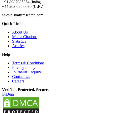
+91 8087085354 (India)
+44 203 695 0070 (U.K.)
sales@straitsresearch.com
Quick Links
About Us
Media Citations
Statistics
Articles
Help
Terms & Conditions
Privacy Policy
Journalist Enquiry
Contact Us
Careers
Verified. Protected. Secure.