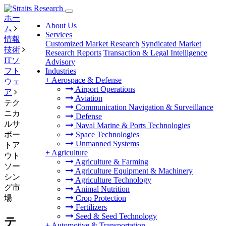
ホー
About Us
ム
Services
情報
Customized Market Research
Syndicated Market
技術
Research Reports
Transaction & Legal Intelligence
ITソ
Advisory
フト
Industries
+
Aerospace & Defense
ウェ
Airport Operations
ア
Aviation
テク
Communication Navigation & Surveillance
ニカ
Defense
ルサ
Naval Marine & Ports Technologies
ポー
Space Technologies
Unmanned Systems
トア
+
Agriculture
ウト
Agriculture & Farming
ソー
Agriculture Equipment & Machinery
シン
Agriculture Technology
グ市
Animal Nutrition
場
Crop Protection
Fertilizers
Seed & Seed Technology
テ
+
Automotive & Transportation