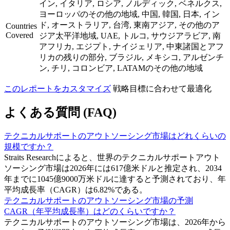
イン, イタリア, ロシア, ノルディック, ベネルクス,
ヨーロッパのその他の地域, 中国, 韓国, 日本, イン
ド, オーストラリア, 台湾, 東南アジア, その他のア
Countries
Covered
ジア太平洋地域, UAE, トルコ, サウジアラビア, 南
アフリカ, エジプト, ナイジェリア, 中東諸国とアフ
リカの残りの部分, ブラジル, メキシコ, アルゼンチ
ン, チリ, コロンビア, LATAMのその他の地域
このレポートをカスタマイズ
戦略目標に合わせて最適化
よくある質問 (FAQ)
テクニカルサポートのアウトソーシング市場はどれくらいの
規模ですか？
Straits Researchによると、世界のテクニカルサポートアウト
ソーシング市場は2026年には617億米ドルと推定され、2034
年までに1045億9000万米ドルに達すると予測されており、年
平均成長率（CAGR）は6.82%である。
テクニカルサポートのアウトソーシング市場の予測
CAGR（年平均成長率）はどのくらいですか？
テクニカルサポートのアウトソーシング市場は、2026年から