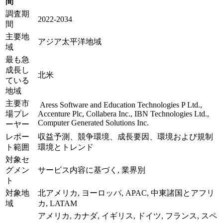
間
調査期
2022-2034
間
主要地
アジア太平洋地域
域
最も急
成長し
北米
ている
地域
主要市
Aress Software and Education Technologies P Ltd.,
場プレ
Accenture Plc, Collabera Inc., IBN Technologies Ltd.,
Computer Generated Solutions Inc.
ーヤー
レポー
収益予測、競争環境、成長要因、環境および規制
ト範囲
環境とトレンド
対象セ
グメン
サービス内容に基づく, 業界別
ト
対象地
北アメリカ, ヨーロッパ, APAC, 中東諸国とアフリ
域
カ, LATAM
アメリカ, カナダ, イギリス, ドイツ, フランス, スペ