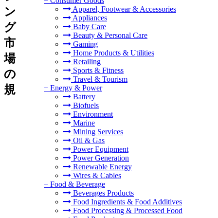
+
Consumer Goods
Apparel, Footwear & Accessories
ン
Appliances
グ
Baby Care
Beauty & Personal Care
市
Gaming
Home Products & Utilities
場
Retailing
Sports & Fitness
の
Travel & Tourism
規
+
Energy & Power
Battery
Biofuels
Environment
Marine
Mining Services
Oil & Gas
Power Equipment
Power Generation
Renewable Energy
Wires & Cables
+
Food & Beverage
Beverages Products
Food Ingredients & Food Additives
Food Processing & Processed Food