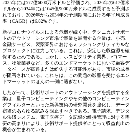
2025年には577億6000万米ドルと評価され、2026年の617億米
ドルから2034年には1045億9000万米ドルに成長すると予測さ
れており、2026年から2034年の予測期間における年平均成長
率（CAGR）は6.82%です。
新型コロナウイルスによる危機が続く中、テクニカルサポー
トのアウトソーシング市場で事業を展開する企業は、小売、
金融サービス、製薬業界におけるミッションクリティカルな
プロジェクトに注力している。これは、安定した収益源を確
保するためである。しかし、ホスピタリティ業界、eコマー
ス、物流業界など、多くのエンドマーケットにおいて顧客デ
ータベースが盗難または紛失する可能性があり、市場の成長
が阻害されている。これらは、この問題の影響を受けるエン
ドマーケットのほんの一例に過ぎない。
したがって、技術サポートのアウトソーシングを提供する企
業は、量子コンピューティングやその他のコンピューティン
グフィルターといった新興技術の研究開発を強化し、データ
窃盗のあらゆる試みを阻止すべきである。電子請求、デジタ
ル決済システム、電子医療データ記録の維持管理に対する需
要の高まりにより、技術サポート提供者にとって収益創出の
機会が生まれている。