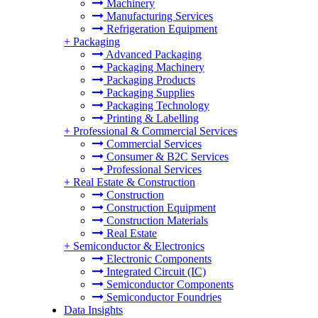
Machinery
Manufacturing Services
Refrigeration Equipment
+
Packaging
Advanced Packaging
Packaging Machinery
Packaging Products
Packaging Supplies
Packaging Technology
Printing & Labelling
+
Professional & Commercial Services
Commercial Services
Consumer & B2C Services
Professional Services
+
Real Estate & Construction
Construction
Construction Equipment
Construction Materials
Real Estate
+
Semiconductor & Electronics
Electronic Components
Integrated Circuit (IC)
Semiconductor Components
Semiconductor Foundries
Data Insights