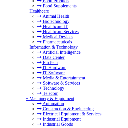
Food Products
Food Supplements
+
Healthcare
Animal Health
Biotechnology
Healthcare IT
Healthcare Services
Medical Devices
Pharmaceuticals
+
Information & Technology
Artificial Intelligence
Data Center
FinTech
IT Hardware
IT Software
Media & Entertainment
Software & Services
Technology
Telecom
+
Machinery & Equipment
Automation
Construction & Engineering
Electrical Equipment & Services
Industrial Equipment
Industrial Goods