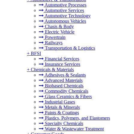
Automotive Processes
Automotive Services
Automotive Technology
Autonomous Vehicles
Chasis & Body
Electric Vehicle
Powertrain
Railways
Transportation & Logistics
+
BFSI
Financial Services
Insurance Services
+
Chemicals & Materials
Adhesives & Sealants
Advanced Materials
Biobased Chemicals
Commodity Chemicals
Glass Ceramics & Fibers
Industrial Gases
Metals & Minerals
Paints & Coatings
Plastics, Polymers, and Elastomers
Specialty Chemicals
Water & Wastewater Treatment