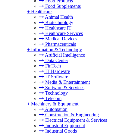
Food Products
Food Supplements
+
Healthcare
Animal Health
Biotechnology
Healthcare IT
Healthcare Services
Medical Devices
Pharmaceuticals
+
Information & Technology
Artificial Intelligence
Data Center
FinTech
IT Hardware
IT Software
Media & Entertainment
Software & Services
Technology
Telecom
+
Machinery & Equipment
Automation
Construction & Engineering
Electrical Equipment & Services
Industrial Equipment
Industrial Goods