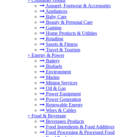
+
Consumer Goods
Apparel, Footwear & Accessories
Appliances
Baby Care
Beauty & Personal Care
Gaming
Home Products & Utilities
Retailing
Sports & Fitness
Travel & Tourism
+
Energy & Power
Battery
Biofuels
Environment
Marine
Mining Services
Oil & Gas
Power Equipment
Power Generation
Renewable Energy
Wires & Cables
+
Food & Beverage
Beverages Products
Food Ingredients & Food Additives
Food Processing & Processed Food