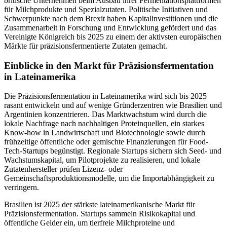
britische Unternehmen beim Ausbau ihrer Fermentationsplattformen
für Milchprodukte und Spezialzutaten. Politische Initiativen und
Schwerpunkte nach dem Brexit haben Kapitalinvestitionen und die
Zusammenarbeit in Forschung und Entwicklung gefördert und das
Vereinigte Königreich bis 2025 zu einem der aktivsten europäischen
Märkte für präzisionsfermentierte Zutaten gemacht.
Einblicke in den Markt für Präzisionsfermentation
in Lateinamerika
Die Präzisionsfermentation in Lateinamerika wird sich bis 2025
rasant entwickeln und auf wenige Gründerzentren wie Brasilien und
Argentinien konzentrieren. Das Marktwachstum wird durch die
lokale Nachfrage nach nachhaltigen Proteinquellen, ein starkes
Know-how in Landwirtschaft und Biotechnologie sowie durch
frühzeitige öffentliche oder gemischte Finanzierungen für Food-
Tech-Startups begünstigt. Regionale Startups sichern sich Seed- und
Wachstumskapital, um Pilotprojekte zu realisieren, und lokale
Zutatenhersteller prüfen Lizenz- oder
Gemeinschaftsproduktionsmodelle, um die Importabhängigkeit zu
verringern.
Brasilien ist 2025 der stärkste lateinamerikanische Markt für
Präzisionsfermentation. Startups sammeln Risikokapital und
öffentliche Gelder ein, um tierfreie Milchproteine ​​und