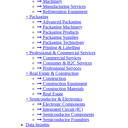
Machinery
Manufacturing Services
Refrigeration Equipment
+
Packaging
Advanced Packaging
Packaging Machinery
Packaging Products
Packaging Supplies
Packaging Technology
Printing & Labelling
+
Professional & Commercial Services
Commercial Services
Consumer & B2C Services
Professional Services
+
Real Estate & Construction
Construction
Construction Equipment
Construction Materials
Real Estate
+
Semiconductor & Electronics
Electronic Components
Integrated Circuit (IC)
Semiconductor Components
Semiconductor Foundries
Data Insights