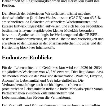
Bekanntheit bei Regulierungsbehörden und Herstellern stärkt ihre
Position.
Der Bereich der bakteriellen Wirtspflanzen wächst mit einer
durchschnittlichen jährlichen Wachstumsrate (CAGR) von 43,5 %
am schnellsten, da Bakterien oft schnellere Wachstumsraten und
kürzere Entwicklungszyklen aufweisen und sich bei der Produktion
bestimmter Enzyme, Peptide oder kleiner Moleküle besonders
hervortun. Synthetisch-biologische Werkzeuge und die CRISPR-
basierte Stammoptimierung steigern Ausbeute und Vielseitigkeit und
erweitern so den Einsatz in der pharmazeutischen Industrie und der
Herstellung bioaktiver Inhaltsstoffe.
Endnutzer-Einblicke
Für den Lebensmittel- und Getränkesektor wird von 2026 bis 2034
ein jährliches Wachstum von 48,7 % erwartet. Dies liegt daran, dass
die meisten Produkte der Präzisionsfermentation (Proteine, Enzyme,
Aromen) in Lebensmittel und Getränke einfließen. Die
Verbrauchernachfrage nach nachhaltigen, tierfreien und
proteinreichen Lebensmitteln treibt die breite Marktakzeptanz voran.
Partnerschaften zwischen Zutatenherstellern und
Lebensmittelmarken fördern die Vermarktung.
Der Kosmetik- und Körperpflegesektor verzeichnet das schnellste