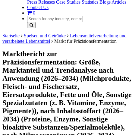
Press Releases
Case Studies
Statistics
Blogs
Articles
Contact Us
0
Startseite
Speisen und Getränke
Lebensmittelverarbeitung und
verarbeitete Lebensmittel
Markt für Präzisionsfermentation
Marktbericht zur
Präzisionsfermentation: Größe,
Marktanteil und Trendanalyse nach
Anwendung (2026–2034) (Milchprodukte,
Fleisch- und Fischersatz,
Eiersatzprodukte, Fette und Öle, Sonstige
Spezialzutaten (z. B. Vitamine, Enzyme,
Pigmente)), nach Inhaltsstoffart (2026–
2034) (Proteine, Enzyme, Sonstige
bioaktive Substanzen/Spezialmoleküle),