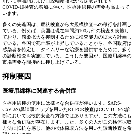
用いて鼻咽頭および口腔咽頭領域から採取されます。
COVID-19検査の増加に伴い、医療用綿棒の需要も高まって
います。
多くの先進国は、症状検査から大規模検査への移行を計画し
ている。例えば、英国は現在年間約100万件の検査を実施し
ており、感染拡大を抑制するために検査能力の拡大を計画し
ている。各国で死亡率が上昇していることから、各国政府は
感染者を特定し、タイムリーな治療を提供するために、多く
の診断検査を実施している。こうした要因が、医療用綿棒の
市場需要を間接的に押し上げている。
抑制要因
医療用綿棒に関連する合併症
医療用綿棒の使用には様々な合併症が伴います。SARS-
CoV-2の鼻咽頭スワブを用いたRT-PCR検査はCOVID-19の診
断において比較的安全な方法ではありますが、この方法にも
様々な合併症が存在します。また、多くの人がこの検体採取
方法に抵抗を感じ、他の検体採取方法を用いた診断検査を希