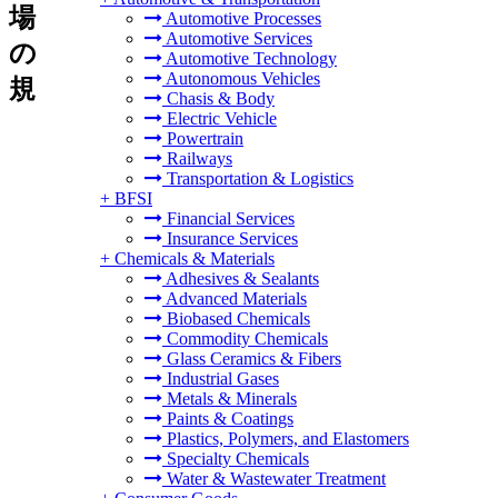
場
Automotive Processes
Automotive Services
の
Automotive Technology
Autonomous Vehicles
規
Chasis & Body
Electric Vehicle
Powertrain
Railways
Transportation & Logistics
+
BFSI
Financial Services
Insurance Services
+
Chemicals & Materials
Adhesives & Sealants
Advanced Materials
Biobased Chemicals
Commodity Chemicals
Glass Ceramics & Fibers
Industrial Gases
Metals & Minerals
Paints & Coatings
Plastics, Polymers, and Elastomers
Specialty Chemicals
Water & Wastewater Treatment