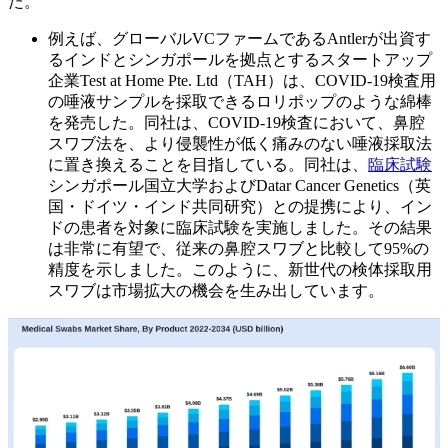
た。
例えば、グローバルVCファームであるAntlerが出資す
るインドとシンガポールを拠点とするスタートアップ
企業Test at Home Pte. Ltd（TAH）は、COVID-19検査用
の唾液サンプルを採取できるロリポップのような綿棒
を発売した。同社は、COVID-19検査において、鼻腔
スワブ法を、より侵襲性が低く痛みのない唾液採取法
に置き換えることを目指している。同社は、
臨床試験
シンガポール国立大学およびDatar Cancer Genetics（英
国・ドイツ・インド共同研究）との提携により、イン
ドの患者を対象に臨床試験を実施しました。その結果
は非常に有望で、従来の鼻腔スワブと比較して95%の
精度を示しました。このように、新世代の検体採取用
スワブは市場拡大の機会を生み出しています。