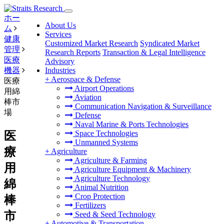
ホー
About Us
ム
Services
健康
Customized Market Research
Syndicated Market
管理
Research Reports
Transaction & Legal Intelligence
医療
Advisory
機器
Industries
+
Aerospace & Defense
医療
Airport Operations
用綿
Aviation
棒市
Communication Navigation & Surveillance
場
Defense
Naval Marine & Ports Technologies
Space Technologies
医
Unmanned Systems
療
+
Agriculture
Agriculture & Farming
用
Agriculture Equipment & Machinery
Agriculture Technology
綿
Animal Nutrition
Crop Protection
棒
Fertilizers
市
Seed & Seed Technology
+
Automotive & Transportation