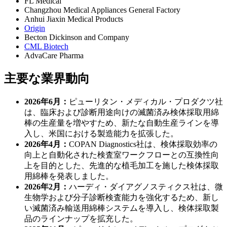
FL Medical
Changzhou Medical Appliances General Factory
Anhui Jiaxin Medical Products
Origin
Becton Dickinson and Company
CML Biotech
AdvaCare Pharma
主要な業界動向
2026年6月：
ピューリタン・メディカル・プロダクツ社
は、臨床および診断用途向けの滅菌済み検体採取用綿
棒の生産量を増やすため、新たな自動生産ラインを導
入し、米国における製造能力を拡張した。
2026年4月：
COPAN Diagnostics社は、検体採取効率の
向上と自動化された検査室ワークフローとの互換性向
上を目的とした、先進的な植毛加工を施した検体採取
用綿棒を発表しました。
2026年2月：
ハーディ・ダイアグノスティクス社は、微
生物学および分子診断検査能力を強化するため、新し
い滅菌済み輸送用綿棒システムを導入し、検体採取製
品のラインナップを拡充した。