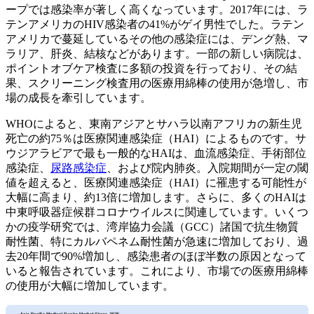
ープでは感染率が著しく高くなっています。2017年には、ラ
テンアメリカのHIV感染者の41%がゲイ男性でした。ラテン
アメリカで蔓延しているその他の感染症には、デング熱、マ
ラリア、肝炎、結核などがあります。一部の新しい病院は、
ポイントオブケア検査に多額の投資を行っており、その結
果、スクリーニング検査用の医療用綿棒の使用が急増し、市
場の成長を牽引しています。
WHOによると、東南アジアとサハラ以南アフリカの新生児
死亡の約75％は医療関連感染症（HAI）によるものです。サ
ウジアラビアで最も一般的なHAIは、血流感染症、手術部位
感染症、
尿路感染症
、および院内肺炎。入院期間が一定の閾
値を超えると、医療関連感染症（HAI）に罹患する可能性が
大幅に高まり、約13倍に増加します。さらに、多くのHAIは
中東呼吸器症候群コロナウイルスに関連しています。いくつ
かの疫学研究では、湾岸協力会議（GCC）諸国で抗生物質
耐性菌、特にカルバペネム耐性菌が急速に増加しており、過
去20年間で90%増加し、感染患者のほぼ半数の原因となって
いると報告されています。これにより、市場での医療用綿棒
の使用が大幅に増加しています。