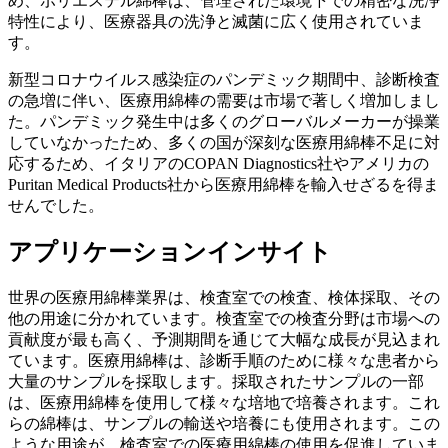
め、ポリエステル綿棒は、管理された環境下での精密な洗浄
特性により、医療器具の洗浄と滅菌に広く使用されていま
す。
新型コロナウイルス感染症のパンデミック期間中、診断検査
の急増に伴い、医療用綿棒の需要は市場で著しく増加しまし
た。パンデミック発生中は多くのグローバルメーカーが操業
していなかったため、多くの国が深刻な医療用綿棒不足に対
応するため、イタリアのCOPAN Diagnostics社やアメリカの
Puritan Medical Products社から医療用綿棒を輸入せざるを得ま
せんでした。
アプリケーションインサイト
世界の医療用綿棒業界は、検査室での検査、検体採取、その
他の用途に分かれています。検査室での検査分野は市場への
貢献度が最も高く、予測期間を通じて大幅な成長が見込まれ
ています。医療用綿棒は、診断手順のために様々な患者から
大量のサンプルを採取します。採取されたサンプルの一部
は、医療用綿棒を使用して様々な培地で培養されます。これ
らの綿棒は、サンプルの輸送や培養にも使用されます。この
ような用途が、検査室での医療用綿棒の使用を促進していま