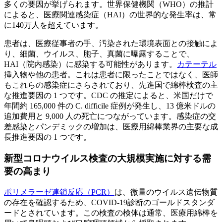
多くの要因が挙げられます。世界保健機関（WHO）の推計
によると、医療関連感染症（HAI）の世界的な発生率は、常
に140万人を超えています。
患者は、医療従事者の手、汚染された環境表面との接触によ
り、細菌、ウイルス、胞子、真菌に曝露することで、
HAI（院内感染）に感染する可能性があります。
カテーテル
挿入物や他の患者。これは患者に限ったことではなく、医師
もこれらの感染症にさらされており、先進国で綿棒検査の主
な推進要因の 1 つです。CDC の推定によると、米国だけで
年間約 165,000 件の C. difficile 症例が発生し、13 億米ドルの
追加費用と 9,000 人の死亡につながっています。感染症の交
差感染とパンデミックの増加は、医療用綿棒業界の主要な成
長推進要因の 1 つです。
新型コロナウイルス検査の大規模実施に対する需
要の高まり
ポリメラーゼ連鎖反応（PCR）
は、微量のウイルス遺伝物質
の存在を確認するため、COVID-19診断のゴールドスタンダ
ードとされています。この検査の検体は通常、医療用綿棒を