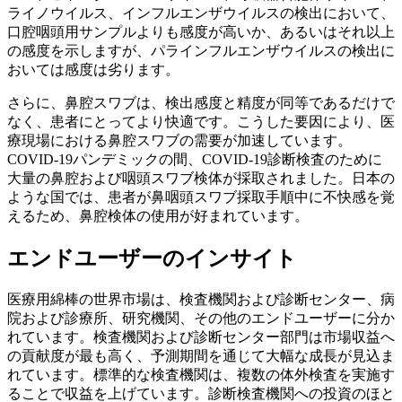
ライノウイルス、インフルエンザウイルスの検出において、
口腔咽頭用サンプルよりも感度が高いか、あるいはそれ以上
の感度を示しますが、パラインフルエンザウイルスの検出に
おいては感度は劣ります。
さらに、鼻腔スワブは、検出感度と精度が同等であるだけで
なく、患者にとってより快適です。こうした要因により、医
療現場における鼻腔スワブの需要が加速しています。
COVID-19パンデミックの間、COVID-19診断検査のために
大量の鼻腔および咽頭スワブ検体が採取されました。日本の
ような国では、患者が鼻咽頭スワブ採取手順中に不快感を覚
えるため、鼻腔検体の使用が好まれています。
エンドユーザーのインサイト
医療用綿棒の世界市場は、検査機関および診断センター、病
院および診療所、研究機関、その他のエンドユーザーに分か
れています。検査機関および診断センター部門は市場収益へ
の貢献度が最も高く、予測期間を通じて大幅な成長が見込ま
れています。標準的な検査機関は、複数の体外検査を実施す
ることで収益を上げています。診断検査機関への投資のほと