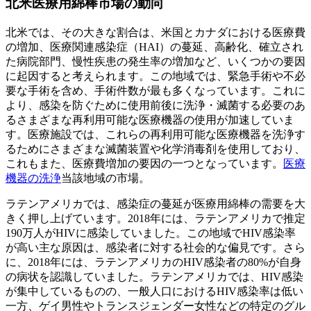
北米医療用綿棒市場の動向
北米では、その大きな割合は、米国とカナダにおける医療費
の増加、医療関連感染症（HAI）の蔓延、高齢化、確立され
た病院部門、慢性疾患の発生率の増加など、いくつかの要因
に起因すると考えられます。この地域では、緊急手術や不必
要な手術を含め、手術件数が最も多くなっています。これに
より、感染を防ぐために使用前後に洗浄・滅菌する必要のあ
るさまざまな再利用可能な医療機器の使用が加速していま
す。医療施設では、これらの再利用可能な医療機器を洗浄す
るためにさまざまな滅菌装置や化学消毒剤を使用しており、
これもまた、医療費増加の要因の一つとなっています。
医療
機器の洗浄
当該地域の市場。
ラテンアメリカでは、感染症の蔓延が医療用綿棒の需要を大
きく押し上げています。2018年には、ラテンアメリカで推定
190万人がHIVに感染していました。この地域でHIV感染率
が高い主な原因は、感染者に対する社会的な偏見です。さら
に、2018年には、ラテンアメリカのHIV感染者の80%が自身
の病状を認識していました。ラテンアメリカでは、HIV感染
が集中しているものの、一般人口におけるHIV感染率は低い
一方、ゲイ男性やトランスジェンダー女性などの特定のグル