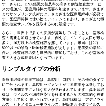
す。さらに、DNA鑑識の普及率の高さと病院検査室サービ
スの増加が、医療用綿棒の需要を加速させています。さまざ
まなサンプリング技術には、さまざまな医療用綿棒が必要で
す。医療用綿棒は使い捨てアイテムでもあり、さまざまな種
類の検査サンプルを採取するのに最適です。
さらに、世界中で多くの疾病が蔓延していることも、臨床検
査の需要を加速させています。例えば、インドは人口が最も
多く、10万以上の検査施設を擁しています。米国には2万
8000以上の診断・医療検査施設があります。患者数の増加に
伴い、検査施設の数も世界的に増加しており、これが臨床検
査の大きな成長要因となっています。
サンプルタイプの分析
医療用綿棒の世界市場は、鼻腔用、口腔用、その他のタイプ
に二分されます。鼻腔用セグメントが世界市場を席巻してお
り、予測期間中に大幅な拡大が見込まれています。鼻咽頭綿
棒は、ウイルスや細菌感染症を検出するための標準的な検査
方法として広く用いられています。鼻腔綿棒は、アデノウイ
ルス、ヒトメタニューモウイルス、呼吸器合胞体ウイルス、