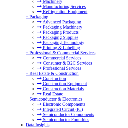
Machinery
Manufacturing Services
Refrigeration Equipment
+
Packaging
Advanced Packaging
Packaging Machinery
Packaging Products
Packaging Supplies
Packaging Technology
Printing & Labelling
+
Professional & Commercial Services
Commercial Services
Consumer & B2C Services
Professional Services
+
Real Estate & Construction
Construction
Construction Equipment
Construction Materials
Real Estate
+
Semiconductor & Electronics
Electronic Components
Integrated Circuit (IC)
Semiconductor Components
Semiconductor Foundries
Data Insights