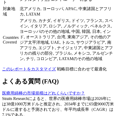
ト
対象地
北アメリカ, ヨーロッパ, APAC, 中東諸国とアフリ
域
カ, LATAM
アメリカ, カナダ, イギリス, ドイツ, フランス, スペ
イン, イタリア, ロシア, ノルディック, ベネルクス,
ヨーロッパのその他の地域, 中国, 韓国, 日本, イン
ド, オーストラリア, 台湾, 東南アジア, その他のア
Countries
Covered
ジア太平洋地域, UAE, トルコ, サウジアラビア, 南
アフリカ, エジプト, ナイジェリア, 中東諸国とアフ
リカの残りの部分, ブラジル, メキシコ, アルゼンチ
ン, チリ, コロンビア, LATAMのその他の地域
このレポートをカスタマイズ
戦略目標に合わせて最適化
よくある質問 (FAQ)
医療用綿棒の市場規模はどれくらいですか？
Straits Researchによると、世界の医療用綿棒市場は2026年に
は38億1000万米ドルと推定され、2034年までに65億9000万米
ドルに達すると予測されており、年平均成長率（CAGR）は
7.1%である。