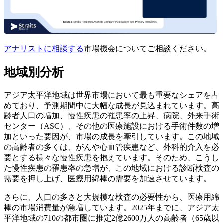
アナリストに相談する
市場機会についてご相談ください。
地域別分析
アジア太平洋地域は世界市場において最も重要なシェアを占
めており、予測期間中に大幅な成長が見込まれています。高
齢者人口の増加、慢性疾患の罹患率の上昇、病院、外来手術
センター（ASC）、その他の医療施設における手術件数の増
加といった要因が、市場の成長を牽引しています。この地域
の高齢者の多くは、がんや心血管疾患など、外科的介入を必
要とする様々な慢性疾患を抱えています。そのため、こうし
た慢性疾患の罹患率の急増が、この地域における診断検査の
需要を押し上げ、医療用綿棒の需要を加速させています。
さらに、人口の多さと大規模な検査の必要性から、医療用綿
棒の市場消費量が急増しています。2025年までに、アジア太
平洋地域の710の都市圏に推定2億2600万人の高齢者（65歳以