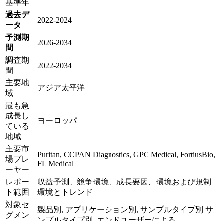
基準年
過去デ
2022-2024
ータ
予測期
2026-2034
間
調査期
2022-2034
間
主要地
アジア太平洋
域
最も急
成長し
ヨーロッパ
ている
地域
主要市
Puritan, COPAN Diagnostics, GPC Medical, FortiusBio,
場プレ
FL Medical
ーヤー
レポー
収益予測、競争環境、成長要因、環境および規制
ト範囲
環境とトレンド
対象セ
製品別, アプリケーション別, サンプルタイプ別 サ
グメン
ンプルタイプ別, エンドユーザーによる