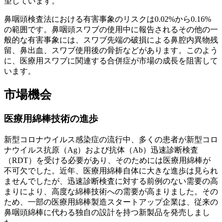
望しています。
鼻咽頭検査法における有害事象のリスクは0.02%から0.16%
の範囲です。鼻咽頭スワブの使用中に報告されるその他の一
般的な有害事象には、スワブ先端の破損による鼻腔内異物残
留、鼻出血、スワブ使用後の骨折などがあります。このよう
に、医療用スワブに関連する合併症が市場の成長を阻害して
います。
市場機会
医療用綿棒技術の進歩
新型コロナウイルス感染症の流行中、多くの患者が新型コロ
ナウイルス抗原（Ag）および抗体（Ab）迅速診断検査
（RDT）を受ける必要があり、そのためには医療用綿棒が
不可欠でした。近年、医療用綿棒自体に大きな進歩は見られ
ませんでしたが、迅速診断検査に対する前例のない需要の高
まりにより、高度な綿棒技術への需要が高まりました。その
ため、一部の医療用綿棒製造スタートアップ企業は、従来の
鼻咽頭綿棒に代わる独自の設計を持つ新製品を発売しまし