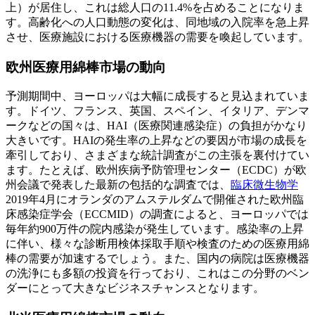
上）が居住し、これは総人口の11.4%を占めることになりま
す。高齢化への人口動態の変化は、同地域の入院率を急上昇
させ、医療施設における医療機器の需要を喚起しています。
欧州医療用綿棒市場の動向
予測期間中、ヨーロッパは大幅に成長すると見込まれていま
す。ドイツ、フランス、英国、スペイン、イタリア、デンマ
ークなどの国々は、HAI（医療関連感染症）の負担がかなり
大きいです。HAIの発生率の上昇などの要因が市場の成長を
牽引しており、さまざまな統計調査がこの主張を裏付けてい
ます。たとえば、欧州疾病予防管理センター（ECDC）が欧
州会議で発表した最新の包括的な調査では、
臨床微生物学
2019年4月にオランダのアムステルダムで開催された欧州臨
床感染症学会（ECCMID）の調査によると、ヨーロッパでは
毎年約900万件の院内感染が発生しています。感染率の上昇
に伴い、様々な診断用検体採取手順や検査のための医療用綿
棒の需要が加速するでしょう。また、国内の病院は医療機器
の洗浄にも多額の投資を行っており、これはこの分野のベン
ダーにとって大きなビジネスチャンスとなります。