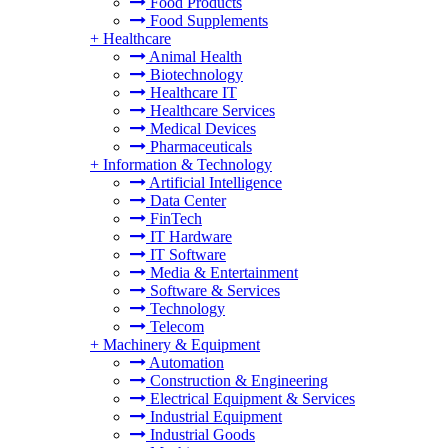
Food Products
Food Supplements
+
Healthcare
Animal Health
Biotechnology
Healthcare IT
Healthcare Services
Medical Devices
Pharmaceuticals
+
Information & Technology
Artificial Intelligence
Data Center
FinTech
IT Hardware
IT Software
Media & Entertainment
Software & Services
Technology
Telecom
+
Machinery & Equipment
Automation
Construction & Engineering
Electrical Equipment & Services
Industrial Equipment
Industrial Goods