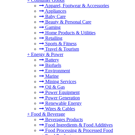
+
Consumer Goods
Apparel, Footwear & Accessories
Appliances
Baby Care
Beauty & Personal Care
Gaming
Home Products & Utilities
Retailing
Sports & Fitness
Travel & Tourism
+
Energy & Power
Battery
Biofuels
Environment
Marine
Mining Services
Oil & Gas
Power Equipment
Power Generation
Renewable Energy
Wires & Cables
+
Food & Beverage
Beverages Products
Food Ingredients & Food Additives
Food Processing & Processed Food