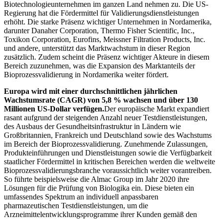
Biotechnologieunternehmen im ganzen Land nehmen zu. Die US-
Regierung hat die Fördermittel für Validierungsdienstleistungen
erhöht. Die starke Präsenz wichtiger Unternehmen in Nordamerika,
darunter Danaher Corporation, Thermo Fisher Scientific, Inc.,
Toxikon Corporation, Eurofins, Meissner Filtration Products, Inc.
und andere, unterstützt das Marktwachstum in dieser Region
zusätzlich. Zudem scheint die Präsenz wichtiger Akteure in diesem
Bereich zuzunehmen, was die Expansion des Marktanteils der
Bioprozessvalidierung in Nordamerika weiter fördert.
Europa wird mit einer durchschnittlichen jährlichen
Wachstumsrate (CAGR) von 5,8 % wachsen und über 130
Millionen US-Dollar verfügen.
Der europäische Markt expandiert
rasant aufgrund der steigenden Anzahl neuer Testdienstleistungen,
des Ausbaus der Gesundheitsinfrastruktur in Ländern wie
Großbritannien, Frankreich und Deutschland sowie des Wachstums
im Bereich der Bioprozessvalidierung. Zunehmende Zulassungen,
Produkteinführungen und Dienstleistungen sowie die Verfügbarkeit
staatlicher Fördermittel in kritischen Bereichen werden die weltweite
Bioprozessvalidierungsbranche voraussichtlich weiter vorantreiben.
So führte beispielsweise die Almac Group im Jahr 2020 ihre
Lösungen für die Prüfung von Biologika ein. Diese bieten ein
umfassendes Spektrum an individuell anpassbaren
pharmazeutischen Testdienstleistungen, um die
Arzneimittelentwicklungsprogramme ihrer Kunden gemäß den