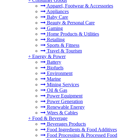
+
Consumer Goods
Apparel, Footwear & Accessories
Appliances
Baby Care
Beauty & Personal Care
Gaming
Home Products & Utilities
Retailing
Sports & Fitness
Travel & Tourism
+
Energy & Power
Battery
Biofuels
Environment
Marine
Mining Services
Oil & Gas
Power Equipment
Power Generation
Renewable Energy
Wires & Cables
+
Food & Beverage
Beverages Products
Food Ingredients & Food Additives
Food Processing & Processed Food