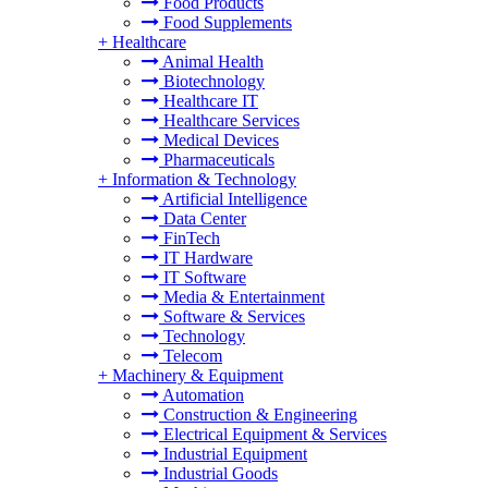
Food Products
Food Supplements
+
Healthcare
Animal Health
Biotechnology
Healthcare IT
Healthcare Services
Medical Devices
Pharmaceuticals
+
Information & Technology
Artificial Intelligence
Data Center
FinTech
IT Hardware
IT Software
Media & Entertainment
Software & Services
Technology
Telecom
+
Machinery & Equipment
Automation
Construction & Engineering
Electrical Equipment & Services
Industrial Equipment
Industrial Goods