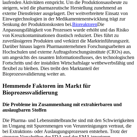
laufenden Aktivitäten entspricht. Um die Produktionsausbeute zu
steigern, wird die pharmazeutische Herstellung zunehmend an
externe Dienstleister ausgelagert. Der weitverbreitete Einsatz von
Einwegtechnologien in der Medikamentenentwicklung trägt zur
Senkung der Produktionskosten bei.
Bioreaktoren
Die
Anpassungsfähigkeit von Prozessen wurde erhöht und das Risiko
von Kreuzkontaminationen drastisch reduziert. Dies führt zu
zuverlässigeren Produkten und verkürzt die Markteinführungszeit.
Darüber hinaus lagern Pharmaunternehmen Forschungsarbeiten an
Hochschulen und externe Auftragsforschungsinstitute (CROs) aus,
um angesichts des rasanten Informationsflusses, des technologischen
Fortschritts und der instabilen Wirtschaftslage wettbewerbsfähig und
flexibel zu bleiben. Dies treibt den Marktanteil der
Bioprozessvalidierung weiter an.
Hemmende Faktoren im Markt für
Bioprozessvalidierung
Die Probleme im Zusammenhang mit extrahierbaren und
auslaugbaren Stoffen
Die Pharma- und Lebensmittelbranche sind mit den Schwierigkeiten
im Umgang mit Spurenmengen von Verunreinigungen vertraut, die
bei Extraktions- oder Auslaugungsprozessen entstehen. Trotz der
strengen Vorschriften der FDA und der EMA ignorieren