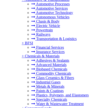
Automotive Processes
Automotive Services
Automotive Technology
Autonomous Vehicles
Chasis & Body
Electric Vehicle
Powertrain
Railways
Transportation & Logistics
+
BFSI
Financial Services
Insurance Services
+
Chemicals & Materials
Adhesives & Sealants
Advanced Materials
Biobased Chemicals
Commodity Chemicals
Glass Ceramics & Fibers
Industrial Gases
Metals & Minerals
Paints & Coatings
Plastics, Polymers, and Elastomers
Specialty Chemicals
Water & Wastewater Treatment