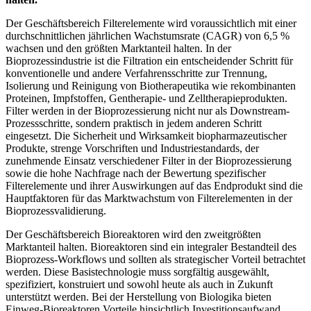
Der Geschäftsbereich Filterelemente wird voraussichtlich mit einer
durchschnittlichen jährlichen Wachstumsrate (CAGR) von 6,5 %
wachsen und den größten Marktanteil halten. In der
Bioprozessindustrie ist die Filtration ein entscheidender Schritt für
konventionelle und andere Verfahrensschritte zur Trennung,
Isolierung und Reinigung von Biotherapeutika wie rekombinanten
Proteinen, Impfstoffen, Gentherapie- und Zelltherapieprodukten.
Filter werden in der Bioprozessierung nicht nur als Downstream-
Prozessschritte, sondern praktisch in jedem anderen Schritt
eingesetzt. Die Sicherheit und Wirksamkeit biopharmazeutischer
Produkte, strenge Vorschriften und Industriestandards, der
zunehmende Einsatz verschiedener Filter in der Bioprozessierung
sowie die hohe Nachfrage nach der Bewertung spezifischer
Filterelemente und ihrer Auswirkungen auf das Endprodukt sind die
Hauptfaktoren für das Marktwachstum von Filterelementen in der
Bioprozessvalidierung.
Der Geschäftsbereich Bioreaktoren wird den zweitgrößten
Marktanteil halten. Bioreaktoren sind ein integraler Bestandteil des
Bioprozess-Workflows und sollten als strategischer Vorteil betrachtet
werden. Diese Basistechnologie muss sorgfältig ausgewählt,
spezifiziert, konstruiert und sowohl heute als auch in Zukunft
unterstützt werden. Bei der Herstellung von Biologika bieten
Einweg-Bioreaktoren Vorteile hinsichtlich Investitionsaufwand,