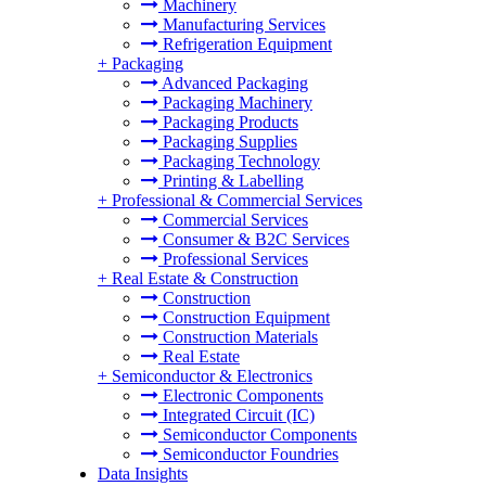
Machinery
Manufacturing Services
Refrigeration Equipment
+
Packaging
Advanced Packaging
Packaging Machinery
Packaging Products
Packaging Supplies
Packaging Technology
Printing & Labelling
+
Professional & Commercial Services
Commercial Services
Consumer & B2C Services
Professional Services
+
Real Estate & Construction
Construction
Construction Equipment
Construction Materials
Real Estate
+
Semiconductor & Electronics
Electronic Components
Integrated Circuit (IC)
Semiconductor Components
Semiconductor Foundries
Data Insights