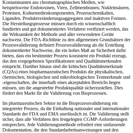
Kontaminanten aus chromatographischen Medien, wie
beispielsweise Endotoxinen, Viren, Zellmembranen, Nukleinsäuren,
Proteinen, Kulturmedienkomponenten, Prozesschemikalien,
Liganden, Produktveränderungsaggregaten und inaktiven Formen.
Die Herstellungsprozesse müssen durch ein wissenschaftlich
fundiertes und gut dokumentiertes Verfahren verifiziert werden, das
die Wirksamkeit der Methode und aller verwendeten Geräte
nachweist. Die FDA-Richtlinie zu den allgemeinen Grundsätzen der
Prozessvalidierung definiert Prozessvalidierung als die Erstellung
dokumentierter Nachweise, die ein hohes Maß an Sicherheit dafür
bieten, dass ein bestimmter Prozess konsistent ein Produkt erzeugt,
das den vorgegebenen Spezifikationen und Qualitätsmerkmalen
entspricht. Darüber hinaus sind die kritischen Qualitätsmerkmale
(CQAs) eines biopharmazeutischen Produkts die physikalischen,
chemischen, biologischen und mikrobiologischen Testmerkmale und
-eigenschaften, die innerhalb eines akzeptablen Bereichs liegen
müssen, um die angestrebte Produktqualität sicherzustellen. Dies
fördert den Markt für die Validierung von Bioprozessen.
Im pharmazeutischen Sektor ist die Bioprozessvalidierung ein
integrierter Prozess, da die Einhaltung nationaler und internationaler
Standards der FDA und EMA unerlässlich ist. Die Validierung stellt
sicher, dass alle Verfahren den festgelegten CGMP-Anforderungen
entsprechen. Jede Validierungsmethode erfordert eine umfassende
Dokumentation, die den Standardarbeitsanweisungen und den