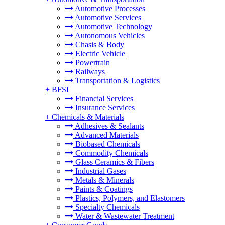
Automotive Processes
Automotive Services
Automotive Technology
Autonomous Vehicles
Chasis & Body
Electric Vehicle
Powertrain
Railways
Transportation & Logistics
+
BFSI
Financial Services
Insurance Services
+
Chemicals & Materials
Adhesives & Sealants
Advanced Materials
Biobased Chemicals
Commodity Chemicals
Glass Ceramics & Fibers
Industrial Gases
Metals & Minerals
Paints & Coatings
Plastics, Polymers, and Elastomers
Specialty Chemicals
Water & Wastewater Treatment