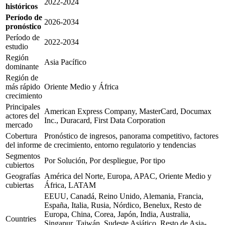
2022-2024
históricos
Período de
2026-2034
pronóstico
Período de
2022-2034
estudio
Región
Asia Pacífico
dominante
Región de
más rápido
Oriente Medio y África
crecimiento
Principales
American Express Company, MasterCard, Documax
actores del
Inc., Duracard, First Data Corporation
mercado
Cobertura
Pronóstico de ingresos, panorama competitivo, factores
del informe
de crecimiento, entorno regulatorio y tendencias
Segmentos
Por Solución, Por despliegue, Por tipo
cubiertos
Geografías
América del Norte, Europa, APAC, Oriente Medio y
cubiertas
África, LATAM
EEUU, Canadá, Reino Unido, Alemania, Francia,
España, Italia, Rusia, Nórdico, Benelux, Resto de
Europa, China, Corea, Japón, India, Australia,
Countries
Singapur, Taiwán, Sudeste Asiático, Resto de Asia-