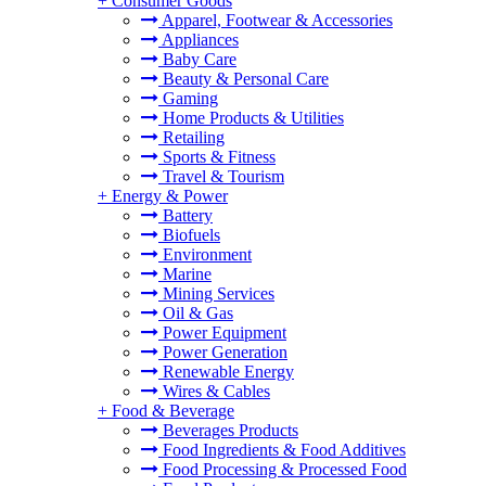
+
Consumer Goods
Apparel, Footwear & Accessories
Appliances
Baby Care
Beauty & Personal Care
Gaming
Home Products & Utilities
Retailing
Sports & Fitness
Travel & Tourism
+
Energy & Power
Battery
Biofuels
Environment
Marine
Mining Services
Oil & Gas
Power Equipment
Power Generation
Renewable Energy
Wires & Cables
+
Food & Beverage
Beverages Products
Food Ingredients & Food Additives
Food Processing & Processed Food