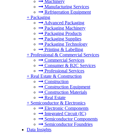
Machinery
Manufacturing Services
Refrigeration Equipment
+
Packaging
Advanced Packaging
Packaging Machinery
Packaging Products
Packaging Supplies
Packaging Technology
Printing & Labelling
+
Professional & Commercial Services
Commercial Services
Consumer & B2C Services
Professional Services
+
Real Estate & Construction
Construction
Construction Equipment
Construction Materials
Real Estate
+
Semiconductor & Electronics
Electronic Components
Integrated Circuit (IC)
Semiconductor Components
Semiconductor Foundries
Data Insights