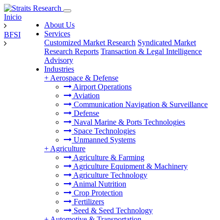
Inicio
About Us
Services
BFSI
Customized Market Research
Syndicated Market
Research Reports
Transaction & Legal Intelligence
Advisory
Industries
+
Aerospace & Defense
Airport Operations
Aviation
Communication Navigation & Surveillance
Defense
Naval Marine & Ports Technologies
Space Technologies
Unmanned Systems
+
Agriculture
Agriculture & Farming
Agriculture Equipment & Machinery
Agriculture Technology
Animal Nutrition
Crop Protection
Fertilizers
Seed & Seed Technology
+
Automotive & Transportation