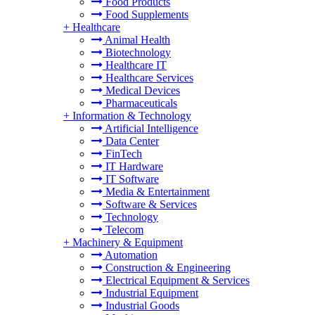
Food Products
Food Supplements
+
Healthcare
Animal Health
Biotechnology
Healthcare IT
Healthcare Services
Medical Devices
Pharmaceuticals
+
Information & Technology
Artificial Intelligence
Data Center
FinTech
IT Hardware
IT Software
Media & Entertainment
Software & Services
Technology
Telecom
+
Machinery & Equipment
Automation
Construction & Engineering
Electrical Equipment & Services
Industrial Equipment
Industrial Goods