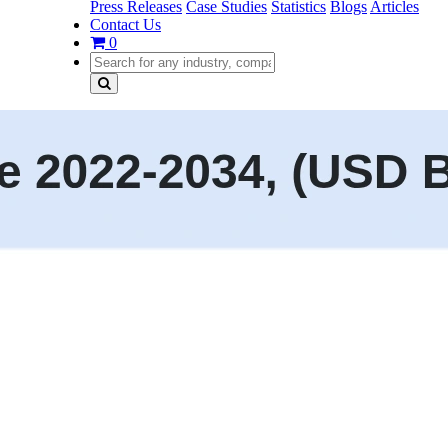
Press Releases
Case Studies
Statistics
Blogs
Articles
Contact Us
0