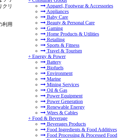
+
Consumer Goods
Apparel, Footwear & Accessories
りクリ
Appliances
Baby Care
Beauty & Personal Care
の利用
Gaming
Home Products & Utilities
Retailing
Sports & Fitness
Travel & Tourism
+
Energy & Power
Battery
Biofuels
Environment
Marine
Mining Services
Oil & Gas
Power Equipment
Power Generation
Renewable Energy
Wires & Cables
+
Food & Beverage
Beverages Products
Food Ingredients & Food Additives
Food Processing & Processed Food