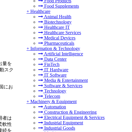
Food Products
Food Supplements
+
Healthcare
Animal Health
Biotechnology
Healthcare IT
Healthcare Services
Medical Devices
Pharmaceuticals
+
Information & Technology
Artificial Intelligence
Data Center
出量を
FinTech
IT Hardware
動スク
IT Software
Media & Entertainment
Software & Services
同国にお
Technology
Telecom
+
Machinery & Equipment
Automation
Construction & Engineering
Electrical Equipment & Services
用者は
Industrial Equipment
柔軟性
Industrial Goods
接続を