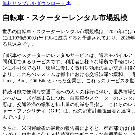
無料サンプルをダウンロード
自転車・スクーターレンタル市場規模
世界の自転車・スクーターレンタル市場規模は、2025年には55億2
には197億5000万米ドルに成長すると予測されており、2026
る見込みです。
自転車やスクーターのレンタルサービスは、通常モバイルア
間利用できるサービスです。利用者は様々な場所で手軽にレ
ンに不可欠であり、環境に優しく費用対効果の高い交通手段
より、これらのシステムは都市における交通渋滞の緩和、二
Lime、Bird、Citi Bikeといった企業は、これらのサ
持続可能で便利な交通手段への人々の移行に伴い、世界市場
ンへのニーズが高まるにつれ、自転車やスクーターのレンタ
府は、交通渋滞の緩和と排出量の削減を目指し、これらのレ
ャー・ファシリティ（GIF）は、他の都市計画担当者と連携
んでいます。
さらに、米国運輸省の最近の報告書によると、都市部では自
ングは、自動車に代わる持続可能で低コストな交通手段とし