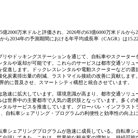
000万米ドルと評価され、2026年の63億6000万米ドルから2
年から2034年の予測期間における年平均成長率（CAGR）は15.2
プリやドッキングステーションを通じて、自転車やスクーター
ンタルや返却が可能です。これらのサービスは都市交通ソリュ
を促進します。ドックレスレンタルや電動スクーターなどの選
酸化炭素排出量の削減、ラストマイル接続の改善に貢献します
ービスを世界的に普及させ、スマートシティ構想と統合させています。
は急速に拡大しています。環境意識が高まり、都市交通ソリュ
ルは世界中の主要都市で人気の選択肢となっています。多くの
ンタルサービスを推進しています。グローバル・インフラスト
し、自転車シェアリング・プログラムの利便性と効率性の向上
転車シェアリングプログラムが急速に成長している。自転車シ
て台頭してきた。これは、世界的な観光客の増加と、持続可能