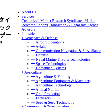
About Us
Services
タイ
Customized Market Research
Syndicated Market
Research Reports
Transaction & Legal Intelligence
ック
Advisory
Industries
ザー
+
Aerospace & Defense
中
Airport Operations
Aviation
Communication Navigation & Surveillance
Defense
Naval Marine & Ports Technologies
Space Technologies
Unmanned Systems
+
Agriculture
Agriculture & Farming
Agriculture Equipment & Machinery
Agriculture Technology
Animal Nutrition
Crop Protection
Fertilizers
Seed & Seed Technology
+
Automotive & Transportation