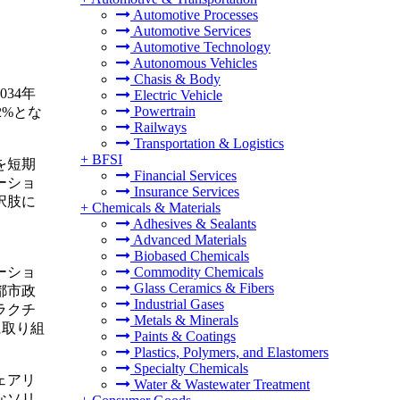
Automotive Processes
Automotive Services
Automotive Technology
Autonomous Vehicles
Chasis & Body
034年
Electric Vehicle
Powertrain
2%とな
Railways
Transportation & Logistics
+
BFSI
を短期
Financial Services
ーショ
Insurance Services
択肢に
+
Chemicals & Materials
。
Adhesives & Sealants
Advanced Materials
Biobased Chemicals
ーショ
Commodity Chemicals
Glass Ceramics & Fibers
都市政
Industrial Gases
ラクチ
Metals & Minerals
に取り組
Paints & Coatings
Plastics, Polymers, and Elastomers
Specialty Chemicals
ェアリ
Water & Wastewater Treatment
なソリ