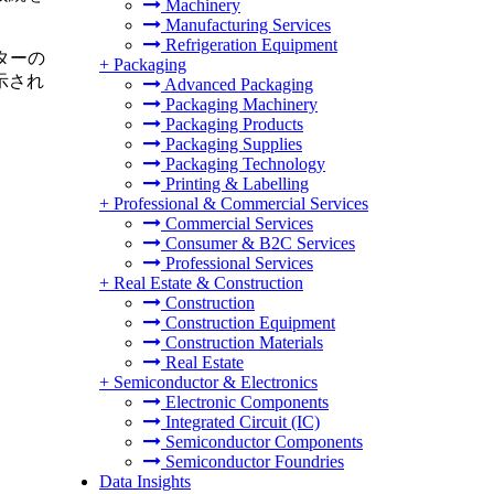
Machinery
Manufacturing Services
Refrigeration Equipment
ターの
+
Packaging
示され
Advanced Packaging
Packaging Machinery
Packaging Products
Packaging Supplies
Packaging Technology
Printing & Labelling
+
Professional & Commercial Services
Commercial Services
Consumer & B2C Services
Professional Services
+
Real Estate & Construction
Construction
Construction Equipment
Construction Materials
Real Estate
+
Semiconductor & Electronics
Electronic Components
Integrated Circuit (IC)
Semiconductor Components
Semiconductor Foundries
Data Insights