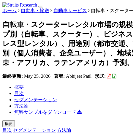
ホーム
自動車・輸送
自動車サービス
自転車・スクータ
自転車・スクーターレンタル市場の規
プ別（自転車、スクーター）、ビジネ
レス型レンタル）、用途別（都市交通、
別（個人消費者、企業ユーザー）、地域
東・アフリカ、ラテンアメリカ）予測、20
最終更新:
May 25, 2026
|
著者:
Abhijeet Patil
|
形式:
概要
目次
セグメンテーション
方法論
無料サンプルをダウンロード
概要
目次
セグメンテーション
方法論