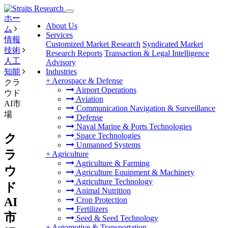
ホー
About Us
ム
Services
情報
Customized Market Research
Syndicated Market
技術
Research Reports
Transaction & Legal Intelligence
人工
Advisory
知能
Industries
+
Aerospace & Defense
クラ
Airport Operations
ウド
Aviation
AI市
Communication Navigation & Surveillance
場
Defense
Naval Marine & Ports Technologies
Space Technologies
ク
Unmanned Systems
ラ
+
Agriculture
Agriculture & Farming
ウ
Agriculture Equipment & Machinery
Agriculture Technology
ド
Animal Nutrition
AI
Crop Protection
Fertilizers
市
Seed & Seed Technology
+
Automotive & Transportation