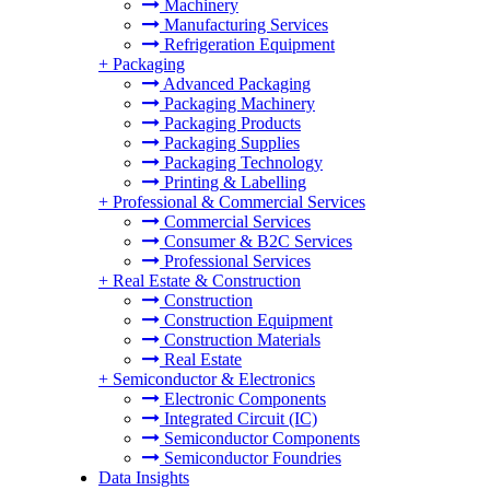
Machinery
Manufacturing Services
Refrigeration Equipment
+
Packaging
Advanced Packaging
Packaging Machinery
Packaging Products
Packaging Supplies
Packaging Technology
Printing & Labelling
+
Professional & Commercial Services
Commercial Services
Consumer & B2C Services
Professional Services
+
Real Estate & Construction
Construction
Construction Equipment
Construction Materials
Real Estate
+
Semiconductor & Electronics
Electronic Components
Integrated Circuit (IC)
Semiconductor Components
Semiconductor Foundries
Data Insights