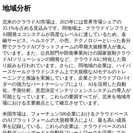
地域分析
北米のクラウドAI市場は、2025年には世界市場シェアの
35.1%を占める見込みです。同地域は、クラウドインフラと
AI開発エコシステムが高度なレベルに達しているため、金
融サービス、ヘルスケア、小売、テクノロジーといった各分
野でクラウドAIプラットフォームの早期大規模導入が進ん
でいます。また、公共部門や防衛事業向けの国家規制クラウ
ドAIソリューションの開発など、クラウドAIに特化した取
り組みも行われています。さらに、同地域の企業は、ハイパ
ースケールクラウドシステム上で大規模なAIモデルのトレ
ーニングと推論を実施しています。企業とクラウドプロバイ
ダーの強力なパートナーシップにより、AIを活用した自動
化、予測分析、意思決定インテリジェンスシステムの導入が
可能となっています。これらの要因すべてが、北米を地域市
場における主要拠点として確立させています。
米国市場は、フォーチュン500企業におけるクラウドベース
のAIプラットフォームの大規模導入により、最も高い成長
率を記録している。これらの企業は、クラウドベースのAI
分析ダッシュボードと自動化フレームワークを活用してお