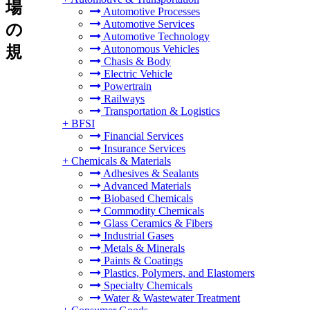
場
Automotive Processes
Automotive Services
の
Automotive Technology
規
Autonomous Vehicles
Chasis & Body
Electric Vehicle
Powertrain
Railways
Transportation & Logistics
+
BFSI
Financial Services
Insurance Services
+
Chemicals & Materials
Adhesives & Sealants
Advanced Materials
Biobased Chemicals
Commodity Chemicals
Glass Ceramics & Fibers
Industrial Gases
Metals & Minerals
Paints & Coatings
Plastics, Polymers, and Elastomers
Specialty Chemicals
Water & Wastewater Treatment