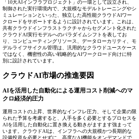
「10大AIインフラプロジェクト」の一環として設立され、
制御された実行環境内で、大規模なモデルトレーニングやシ
ミュレーションといった、独立した高性能クラウドAIワー
クロードをサポートするように設計されています。これは、
共有クラウドインフラストラクチャからセグメント化された
クラウドAI実行モデルへのパラダイムシフトを表してお
り、コンピューティングリソース、データローカリティ、モ
デルライフサイクル管理は、汎用的なクラウドユースケース
ではなく、機密性の高い戦略的なAIワークロード向けに特
別に設計されています。
クラウドAI市場の推進要因
AIを活用した自動化による運用コスト削減へのマ
クロ経済的圧力
運用コストの上昇、世界的なインフレ圧力、そして企業の限
られた予算を考慮すると、人手を多く必要とするプロセスを
AIを活用した自動化に置き換える動きがますます強まって
います。クラウドAIは、インフラへの大規模かつ長期的な
設備投資を必要とせずに、高度なAI機能をオンデマンドで