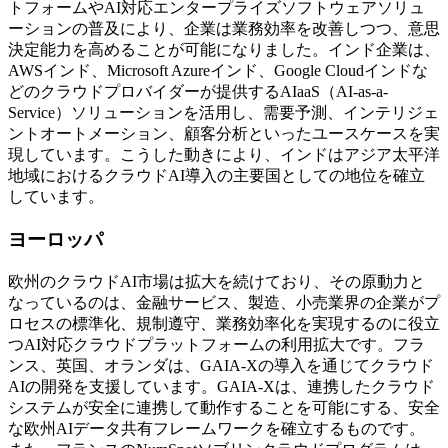
トフォームやAI対応エンタープライズソフトウェアソリュ
ーションの普及により、企業は業務効率を改善しつつ、意思
決定能力を高めることが可能になりました。インド企業は、
AWSインド、Microsoft Azureインド、Google Cloudインドな
どのクラウドプロバイダーが提供するAIaaS（AI-as-a-
Service）ソリューションを活用し、需要予測、インテリジェ
ントオートメーション、顧客分析といったユースケースを実
現しています。こうした動きにより、インドはアジア太平洋
地域におけるクラウドAI導入の主要国としての地位を確立
しています。
ヨーロッパ
欧州のクラウドAI市場は拡大を続けており、その原動力と
なっているのは、金融サービス、製造、小売業界の企業がプ
ロセスの標準化、規制遵守、業務効率化を実現するのに役立
つAI対応クラウドプラットフォームの利用拡大です。フラ
ンス、英国、オランダは、GAIA-Xの導入を通じてクラウド
AIの開発を支援しています。GAIA-Xは、連携したクラウド
システムが安全に連携して動作することを可能にする、安全
な欧州AIデータ共有フレームワークを確立するものです。