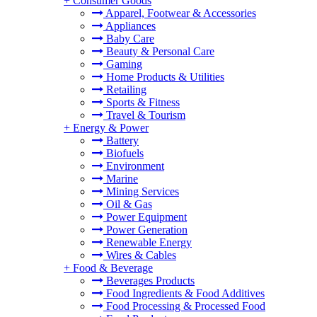
+
Consumer Goods
Apparel, Footwear & Accessories
Appliances
Baby Care
Beauty & Personal Care
Gaming
Home Products & Utilities
Retailing
Sports & Fitness
Travel & Tourism
+
Energy & Power
Battery
Biofuels
Environment
Marine
Mining Services
Oil & Gas
Power Equipment
Power Generation
Renewable Energy
Wires & Cables
+
Food & Beverage
Beverages Products
Food Ingredients & Food Additives
Food Processing & Processed Food