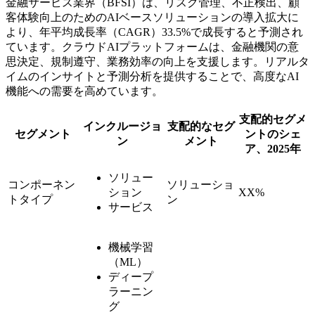
金融サービス業界（BFSI）は、リスク管理、不正検出、顧
客体験向上のためのAIベースソリューションの導入拡大に
より、年平均成長率（CAGR）33.5%で成長すると予測され
ています。クラウドAIプラットフォームは、金融機関の意
思決定、規制遵守、業務効率の向上を支援します。リアルタ
イムのインサイトと予測分析を提供することで、高度なAI
機能への需要を高めています。
支配的セグメ
インクルージョ
支配的なセグ
セグメント
ントのシェ
ン
メント
ア、2025年
ソリュー
コンポーネン
ソリューショ
ション
XX%
トタイプ
ン
サービス
機械学習
（ML）
ディープ
ラーニン
グ