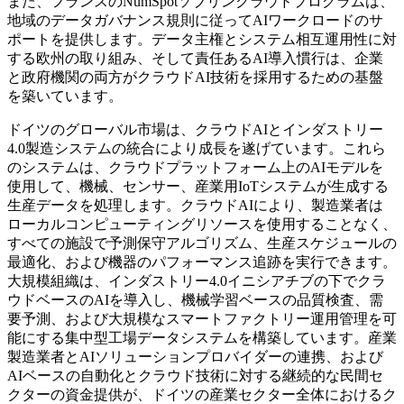
また、フランスのNumSpotソブリンクラウドプログラムは、
地域のデータガバナンス規則に従ってAIワークロードのサ
ポートを提供します。データ主権とシステム相互運用性に対
する欧州の取り組み、そして責任あるAI導入慣行は、企業
と政府機関の両方がクラウドAI技術を採用するための基盤
を築いています。
ドイツのグローバル市場は、クラウドAIとインダストリー
4.0製造システムの統合により成長を遂げています。これら
のシステムは、クラウドプラットフォーム上のAIモデルを
使用して、機械、センサー、産業用IoTシステムが生成する
生産データを処理します。クラウドAIにより、製造業者は
ローカルコンピューティングリソースを使用することなく、
すべての施設で予測保守アルゴリズム、生産スケジュールの
最適化、および機器のパフォーマンス追跡を実行できます。
大規模組織は、インダストリー4.0イニシアチブの下でクラ
ウドベースのAIを導入し、機械学習ベースの品質検査、需
要予測、および大規模なスマートファクトリー運用管理を可
能にする集中型工場データシステムを構築しています。産業
製造業者とAIソリューションプロバイダーの連携、および
AIベースの自動化とクラウド技術に対する継続的な民間セ
クターの資金提供が、ドイツの産業セクター全体におけるク