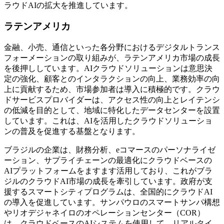
ラウドAIの拡大を推進しています。
ラテンアメリカ
金融、小売、通信といった各分野におけるデジタルトランス
フォーメーションの取り組みが、ラテンアメリカ市場の成長
を後押ししています。AIクラウドソリューションは意思決
定の強化、顧客とのインタラクションの向上、業務効率の向
上に貢献するため、市場参加者は導入に積極的です。クラウ
ドサービスプロバイダーは、アクセス性の向上とレイテンシ
の低減を目的として、地域に特化したデータセンターを設置
しています。これは、AIを活用したクラウドソリューショ
ンの普及を促進する基盤となります。
ブラジルの企業は、財務分析、eコマースのパーソナライゼ
ーション、サプライチェーンの最適化にクラウドベースの
AIプラットフォームをますます活用しており、これがブラ
ジルのクラウドAI市場の成長を牽引しています。政府が支
援するスマートシティプログラムは、全国的にクラウドAI
の導入を促進しています。サンパウロのスマートサンパ構想
やリオデジャネイロのオペレーションセンター（COR）
は、クラウドベースのAIシステムを使用して、リアルタイ