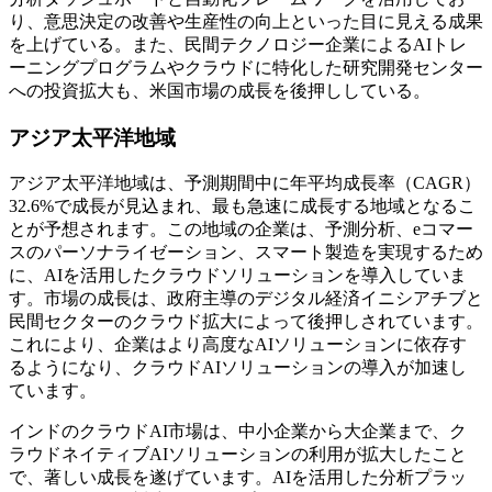
り、意思決定の改善や生産性の向上といった目に見える成果
を上げている。また、民間テクノロジー企業によるAIトレ
ーニングプログラムやクラウドに特化した研究開発センター
への投資拡大も、米国市場の成長を後押ししている。
アジア太平洋地域
アジア太平洋地域は、予測期間中に年平均成長率（CAGR）
32.6%で成長が見込まれ、最も急速に成長する地域となるこ
とが予想されます。この地域の企業は、予測分析、eコマー
スのパーソナライゼーション、スマート製造を実現するため
に、AIを活用したクラウドソリューションを導入していま
す。市場の成長は、政府主導のデジタル経済イニシアチブと
民間セクターのクラウド拡大によって後押しされています。
これにより、企業はより高度なAIソリューションに依存す
るようになり、クラウドAIソリューションの導入が加速し
ています。
インドのクラウドAI市場は、中小企業から大企業まで、ク
ラウドネイティブAIソリューションの利用が拡大したこと
で、著しい成長を遂げています。AIを活用した分析プラッ