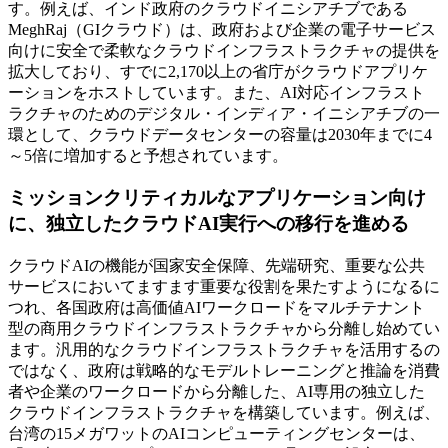
す。例えば、インド政府のクラウドイニシアチブである
MeghRaj（GIクラウド）は、政府および企業の電子サービス
向けに安全で柔軟なクラウドインフラストラクチャの提供を
拡大しており、すでに2,170以上の省庁がクラウドアプリケ
ーションをホストしています。また、AI対応インフラスト
ラクチャのためのデジタル・インディア・イニシアチブの一
環として、クラウドデータセンターの容量は2030年までに4
～5倍に増加すると予想されています。
ミッションクリティカルなアプリケーション向け
に、独立したクラウドAI実行への移行を進める
クラウドAIの機能が国家安全保障、先端研究、重要な公共
サービスにおいてますます重要な役割を果たすようになるに
つれ、各国政府は高価値AIワークロードをマルチテナント
型の商用クラウドインフラストラクチャから分離し始めてい
ます。汎用的なクラウドインフラストラクチャを活用するの
ではなく、政府は戦略的なモデルトレーニングと推論を消費
者や企業のワークロードから分離した、AI専用の独立した
クラウドインフラストラクチャを構築しています。例えば、
台湾の15メガワットのAIコンピューティングセンターは、