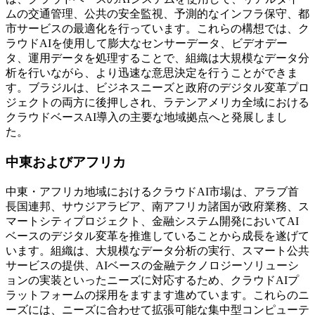
ムの交通管理、公共の安全監視、予測的なインフラ保守、都
市サービスの最適化を行っています。これらの構想では、ク
ラウドAIを使用して膨大なセンサーデータ、ビデオデー
タ、運用データを処理することで、組織は大規模なデータ分
析を行いながら、より迅速な意思決定を行うことができま
す。ブラジルは、ビジネスニーズと政府のデジタル変革プロ
ジェクトの両方に後押しされ、ラテンアメリカ全域における
クラウドベースAI導入の主要な地域拠点へと発展しまし
た。
中東およびアフリカ
中東・アフリカ地域におけるクラウドAI市場は、アラブ首
長国連邦、サウジアラビア、南アフリカ諸国が政府業務、ス
マートシティプロジェクト、金融システム開発においてAI
ベースのデジタル変革を推進していることから成長を遂げて
います。組織は、大規模なデータ分析の実行、スマート公共
サービスの提供、AIベースの金融テクノロジーソリューシ
ョンの実装といったニーズに対応するため、クラウドAIプ
ラットフォームの採用をますます進めています。これらのニ
ーズには、ニーズに合わせて拡張可能な集中型コンピューテ