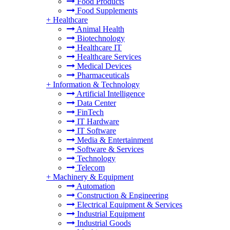
Food Products
Food Supplements
+
Healthcare
Animal Health
Biotechnology
Healthcare IT
Healthcare Services
Medical Devices
Pharmaceuticals
+
Information & Technology
Artificial Intelligence
Data Center
FinTech
IT Hardware
IT Software
Media & Entertainment
Software & Services
Technology
Telecom
+
Machinery & Equipment
Automation
Construction & Engineering
Electrical Equipment & Services
Industrial Equipment
Industrial Goods