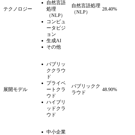
自然言語
自然言語処理
テクノロジー
処理
28.40%
（NLP）
（NLP）
コンピュ
ータビジ
ョン
生成AI
その他
パブリッ
ククラウ
ド
プライベ
パブリックク
展開モデル
ートクラ
48.90%
ラウド
ウド
ハイブリ
ッドクラ
ウド
中小企業