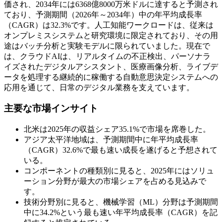
価され、2034年には6368億8000万米ドルに達すると予測され
ており、予測期間（2026年～2034年）中の年平均成長率
（CAGR）は32.3%です。人工知能ワークロードは、従来は
オンプレミスシステムと研究環境に限定されており、その用
途はバッチ分析と実験モデルに限られていました。現在で
は、クラウドAIは、リアルタイムの不正検出、パーソナラ
イズされたデジタルアシスタント、医療画像分析、ライブデ
ータを処理する継続的に稼働する自動意思決定システムへの
応用を通じて、日常のデジタル業務を支えています。
主要な市場インサイト
北米は2025年の収益シェア35.1%で市場を席巻した。
アジア太平洋地域は、予測期間中に年平均成長率
（CAGR）32.6%で最も速い成長を遂げると予想されて
いる。
コンポーネントの種類別に見ると、2025年にはソリュ
ーション分野が最大の市場シェアを占める見込みで
す。
技術分野別に見ると、機械学習（ML）分野は予測期間
中に34.2%という最も速い年平均成長率（CAGR）を記