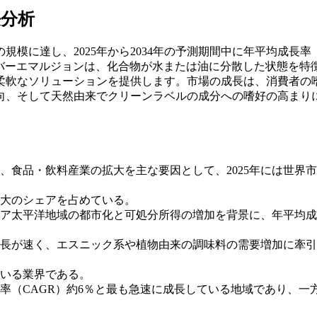
長分析
規模に達し、2025年から2034年の予測期間中に年平均成長率
レーバーエマルジョンは、化合物が水または油に分散した状態を特
柔軟なソリューションを提供します。市場の成長は、消費者の
向、そして天然由来でクリーンラベルの成分への嗜好の高まり
、食品・飲料産業の拡大を主な要因として、2025年には世界
最大のシェアを占めている。
ア太平洋地域の都市化と可処分所得の増加を背景に、年平均成
長が速く、エスニック系や植物由来の調味料の需要増加に牽引
いる業界である。
率（CAGR）約6％と最も急速に成長している地域であり、一