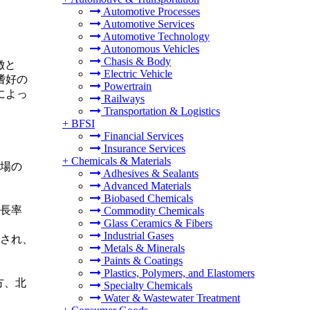
Automotive Processes
Automotive Services
Automotive Technology
Autonomous Vehicles
Chasis & Body
徴と
Electric Vehicle
嗜好の
Powertrain
によっ
Railways
Transportation & Logistics
+
BFSI
Financial Services
Insurance Services
+
Chemicals & Materials
市場の
Adhesives & Sealants
Advanced Materials
Biobased Chemicals
長率
Commodity Chemicals
Glass Ceramics & Fibers
Industrial Gases
され、
Metals & Minerals
Paints & Coatings
Plastics, Polymers, and Elastomers
方、北
Specialty Chemicals
Water & Wastewater Treatment