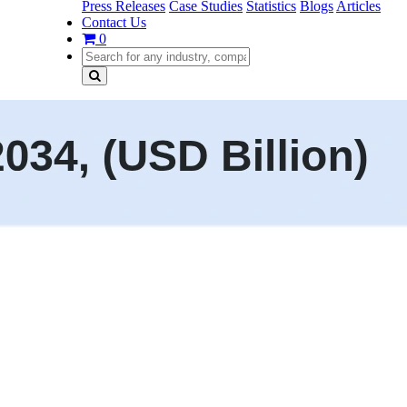
Press Releases
Case Studies
Statistics
Blogs
Articles
Contact Us
0