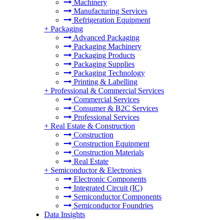
Machinery
Manufacturing Services
Refrigeration Equipment
+
Packaging
Advanced Packaging
Packaging Machinery
Packaging Products
Packaging Supplies
Packaging Technology
Printing & Labelling
+
Professional & Commercial Services
Commercial Services
Consumer & B2C Services
Professional Services
+
Real Estate & Construction
Construction
Construction Equipment
Construction Materials
Real Estate
+
Semiconductor & Electronics
Electronic Components
Integrated Circuit (IC)
Semiconductor Components
Semiconductor Foundries
Data Insights