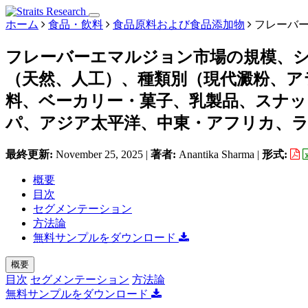
ホーム
食品・飲料
食品原料および食品添加物
フレーバー
フレーバーエマルジョン市場の規模、
（天然、人工）、種類別（現代澱粉、ア
料、ベーカリー・菓子、乳製品、スナッ
パ、アジア太平洋、中東・アフリカ、ラテン
最終更新:
November 25, 2025
|
著者:
Anantika Sharma
|
形式:
概要
目次
セグメンテーション
方法論
無料サンプルをダウンロード
概要
目次
セグメンテーション
方法論
無料サンプルをダウンロード