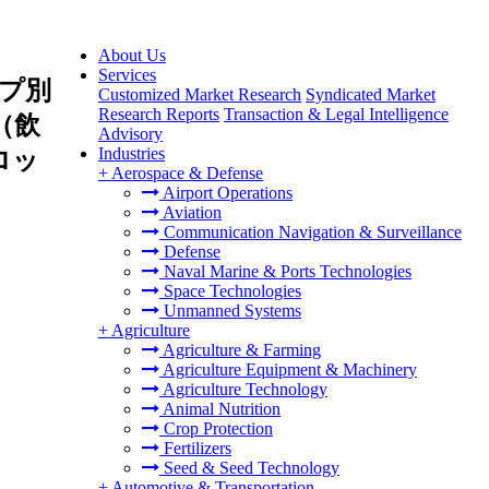
About Us
Services
プ別
Customized Market Research
Syndicated Market
Research Reports
Transaction & Legal Intelligence
（飲
Advisory
Industries
ロッ
+
Aerospace & Defense
Airport Operations
Aviation
Communication Navigation & Surveillance
Defense
Naval Marine & Ports Technologies
Space Technologies
Unmanned Systems
+
Agriculture
Agriculture & Farming
Agriculture Equipment & Machinery
Agriculture Technology
Animal Nutrition
Crop Protection
Fertilizers
Seed & Seed Technology
+
Automotive & Transportation