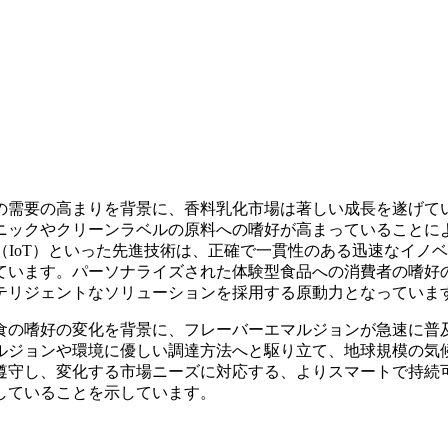
の需要の高まりを背景に、香料乳化市場は著しい成長を遂げて
ニックやクリーンラベルの原料への嗜好が高まっていることに
（IoT）といった先進技術は、正確で一貫性のある迅速なイノ
ています。パーソナライズされた体験型食品への消費者の嗜好
テリジェントなソリューションを採用する原動力となっていま
食の嗜好の変化を背景に、フレーバーエマルジョンが急速に普
ルジョンや環境に優しい調達方法へと駆り立て、地球規模の気
遵守し、変化する市場ニーズに対応する、よりスマートで持続
していることを示しています。