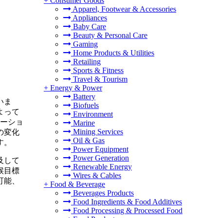
+
Consumer Goods
Apparel, Footwear & Accessories
Appliances
Baby Care
Beauty & Personal Care
Gaming
Home Products & Utilities
Retailing
Sports & Fitness
Travel & Tourism
+
Energy & Power
Battery
いま
Biofuels
よって
Environment
ベーショ
Marine
Mining Services
の変化
Oil & Gas
す。
Power Equipment
Power Generation
及して
Renewable Energy
候目標
Wires & Cables
可能、
+
Food & Beverage
Beverages Products
Food Ingredients & Food Additives
Food Processing & Processed Food