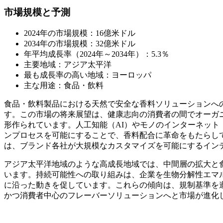
市場規模と予測
2024年の市場規模：16億米ドル
2034年の市場規模：32億米ドル
年平均成長率（2024年～2034年）：5.3％
主要地域：アジア太平洋
最も成長率の高い地域：ヨーロッパ
主な用途：食品・飲料
食品・飲料製品における天然で安全な香料ソリューションへ
す。この市場の将来展望は、健康志向の消費者の間でオーガ
形作られています。人工知能（AI）やモノのインターネット
ンプロセスを可能にすることで、香料配合に革命をもたらし
は、ブランド各社が大規模なカスタマイズを可能にするイン
アジア太平洋地域のような高成長地域では、中間層の拡大と
います。持続可能性への取り組みは、企業を生物分解性エマ
に沿った動きを促しています。これらの傾向は、規制基準を
かつ消費者中心のフレーバーソリューションへと市場が進化