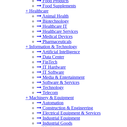
Food Products
Food Supplements
+
Healthcare
Animal Health
Biotechnology
Healthcare IT
Healthcare Services
Medical Devices
Pharmaceuticals
+
Information & Technology
Artificial Intelligence
Data Center
FinTech
IT Hardware
IT Software
Media & Entertainment
Software & Services
Technology
Telecom
+
Machinery & Equipment
Automation
Construction & Engineering
Electrical Equipment & Services
Industrial Equipment
Industrial Goods