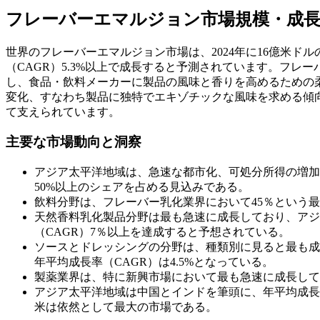
フレーバーエマルジョン市場規模・成
世界のフレーバーエマルジョン市場は、2024年に16億米ドルの
（CAGR）5.3%以上で成長すると予測されています。フ
し、食品・飲料メーカーに製品の風味と香りを高めるための
変化、すなわち製品に独特でエキゾチックな風味を求める傾
て支えられています。
主要な市場動向と洞察
アジア太平洋地域は、急速な都市化、可処分所得の増加
50%以上のシェアを占める見込みである。
飲料分野は、フレーバー乳化業界において45％という
天然香料乳化製品分野は最も急速に成長しており、アジ
（CAGR）7％以上を達成すると予想されている。
ソースとドレッシングの分野は、種類別に見ると最も成
年平均成長率（CAGR）は4.5%となっている。
製薬業界は、特に新興市場において最も急速に成長して
アジア太平洋地域は中国とインドを筆頭に、年平均成長
米は依然として最大の市場である。