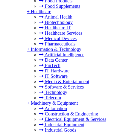
Food Products
Food Supplements
+
Healthcare
Animal Health
Biotechnology
Healthcare IT
Healthcare Services
Medical Devices
Pharmaceuticals
+
Information & Technology
Artificial Intelligence
Data Center
FinTech
IT Hardware
IT Software
Media & Entertainment
Software & Services
Technology
Telecom
+
Machinery & Equipment
Automation
Construction & Engineering
Electrical Equipment & Services
Industrial Equipment
Industrial Goods