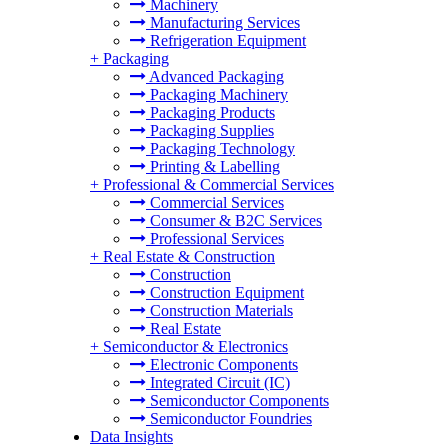
Machinery
Manufacturing Services
Refrigeration Equipment
+
Packaging
Advanced Packaging
Packaging Machinery
Packaging Products
Packaging Supplies
Packaging Technology
Printing & Labelling
+
Professional & Commercial Services
Commercial Services
Consumer & B2C Services
Professional Services
+
Real Estate & Construction
Construction
Construction Equipment
Construction Materials
Real Estate
+
Semiconductor & Electronics
Electronic Components
Integrated Circuit (IC)
Semiconductor Components
Semiconductor Foundries
Data Insights