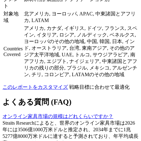
ト
対象地
北アメリカ, ヨーロッパ, APAC, 中東諸国とアフリ
域
カ, LATAM
アメリカ, カナダ, イギリス, ドイツ, フランス, スペ
イン, イタリア, ロシア, ノルディック, ベネルクス,
ヨーロッパのその他の地域, 中国, 韓国, 日本, イン
ド, オーストラリア, 台湾, 東南アジア, その他のア
Countries
Covered
ジア太平洋地域, UAE, トルコ, サウジアラビア, 南
アフリカ, エジプト, ナイジェリア, 中東諸国とアフ
リカの残りの部分, ブラジル, メキシコ, アルゼンチ
ン, チリ, コロンビア, LATAMのその他の地域
このレポートをカスタマイズ
戦略目標に合わせて最適化
よくある質問 (FAQ)
オンライン家具市場の規模はどれくらいですか？
Straits Researchによると、世界のオンライン家具市場は2026
年には3506億1000万米ドルと推定され、2034年までに1兆
5277億8000万米ドルに達すると予測されており、年平均成長