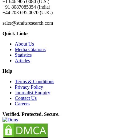
+1 646 905 0080 (U.S.)
+91 8087085354 (India)
+44 203 695 0070 (U.K.)
sales@straitsresearch.com
Quick Links
About Us
Media Citations
Statistics
Articles
Help
Terms & Conditions
Privacy Policy
Journalist Enquiry
Contact Us
Careers
Verified. Protected. Secure.