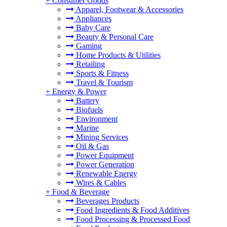
+
Consumer Goods
Apparel, Footwear & Accessories
Appliances
Baby Care
Beauty & Personal Care
Gaming
Home Products & Utilities
Retailing
Sports & Fitness
Travel & Tourism
+
Energy & Power
Battery
Biofuels
Environment
Marine
Mining Services
Oil & Gas
Power Equipment
Power Generation
Renewable Energy
Wires & Cables
+
Food & Beverage
Beverages Products
Food Ingredients & Food Additives
Food Processing & Processed Food