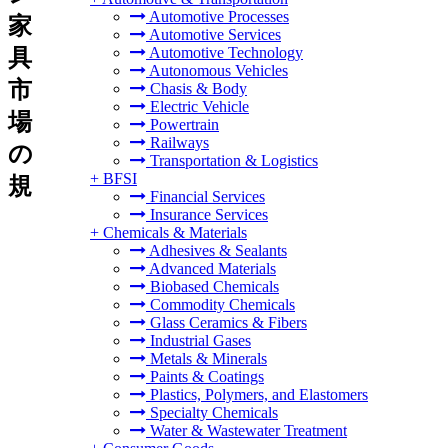
Automotive Processes
家
Automotive Services
Automotive Technology
具
Autonomous Vehicles
市
Chasis & Body
Electric Vehicle
場
Powertrain
Railways
の
Transportation & Logistics
+
BFSI
規
Financial Services
Insurance Services
+
Chemicals & Materials
Adhesives & Sealants
Advanced Materials
Biobased Chemicals
Commodity Chemicals
Glass Ceramics & Fibers
Industrial Gases
Metals & Minerals
Paints & Coatings
Plastics, Polymers, and Elastomers
Specialty Chemicals
Water & Wastewater Treatment