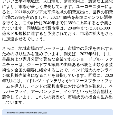
アジア太平洋地域は、人口増加、購買力向上、急速な工業化
により、市場が著しく成長しています。ユーロモニターによ
ると、2021年のアジア太平洋地域の消費支出は、世界の消費
市場の29%を占めました。2021年価格を基準にインフレ調整
を行うと、この割合は2040年までに38%に上昇すると予測さ
れています。同地域の消費市場は、2040年までに30兆6,000
億米ドル規模に達すると予測されており、市場の拡大をさら
に加速させるでしょう。
さらに、地域市場のプレーヤーは、市場での足場を強化する
ための取り組みを進めています。例えば、2023年6月、手工
芸品および家具分野で著名な企業であるジョードプル・ファ
ニチャーは、ジョードプル家具の由緒ある伝統と比類なき芸
術性を全国の顧客に紹介することで、インド最大のオンライ
ン家具販売業者になることを目指しています。同様に、2020
年3月には、ゴドレジ・インテリオがeコマースプラットフォ
ームを導入し、インドの家具市場における地位を強化し、ペ
ッパーフライ、アーバンラダー、イケアといった競合他社と
競争しています。これらの要因が、市場成長の機会を生み出
しています。