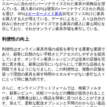
スルームに合わせたパーソナライズされた家具や装飾品を望
んでいる。購入者の43%は寝室のパーソナライズされた商品
を選び、38%は
オーダーメイド家具
自宅オフィス向けに家具
を購入する人が増えている。データによると、人々は自分の
好みに合わせてカスタマイズできる家具の購入に最も関心を
示しており、それがオンライン家具市場を牽引している。
利便性の向上
利便性はオンライン家具市場の成長を牽引する重要な要因で
あり、顧客に比類のない手軽さとアクセスのしやすさを提供
しています。オンライン家具ショッピングは従来の店舗を完
全に置き換え、顧客は自宅にいながらにして膨大な品揃えを
閲覧できるようになりました。この利便性は、複数の店舗を
巡って理想の家具を探す時間やエネルギーがない多忙な人々
にとって特に魅力的です。
さらに、オンラインプラットフォームでは、検索フィルタ
ー、顧客レビュー、比較ツールなどの機能が提供されること
が多く、消費者は欲しい商品を簡単に見つけることができま
す。加えて、柔軟な配送オプションと手間のかからない返品