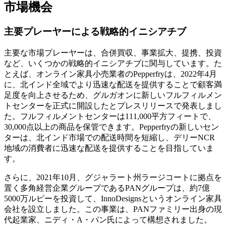
市場機会
主要プレーヤーによる戦略的イニシアチブ
主要な市場プレーヤーは、合併買収、事業拡大、提携、投資
など、いくつかの戦略的イニシアチブに関与しています。た
とえば、オンライン家具小売業者のPepperfryは、2022年4月
に、北インド全域でより迅速な配送を提供することで顧客満
足度を向上させるため、グルガオンに新しいフルフィルメン
トセンターを正式に開設したとプレスリリースで発表しまし
た。フルフィルメントセンターは111,000平方フィートで、
30,000点以上の商品を保管できます。Pepperfryの新しいセン
ターは、北インド市場での配送時間を短縮し、デリーNCR
地域の消費者に迅速な配送を提供することを目指していま
す。
さらに、2021年10月、グジャラート州ラージコートに拠点を
置く多角経営企業グループであるPANグループは、約7億
5000万ルピーを投資して、InnoDesignsというオンライン家具
会社を設立しました。この事業は、PANファミリー出身の現
代起業家、ニディ・A・パン氏によって構想されました。