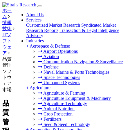
ホー
About Us
ム
Services
情報
Customized Market Research
Syndicated Market
技術
Research Reports
Transaction & Legal Intelligence
ITソ
Advisory
フト
Industries
+
Aerospace & Defense
ウェ
Airport Operations
ア
Aviation
品質
Communication Navigation & Surveillance
管理
Defense
ソフ
Naval Marine & Ports Technologies
トウ
Space Technologies
Unmanned Systems
ェア
+
Agriculture
市場
Agriculture & Farming
Agriculture Equipment & Machinery
品
Agriculture Technology
Animal Nutrition
質
Crop Protection
Fertilizers
管
Seed & Seed Technology
+
Automotive & Transportation