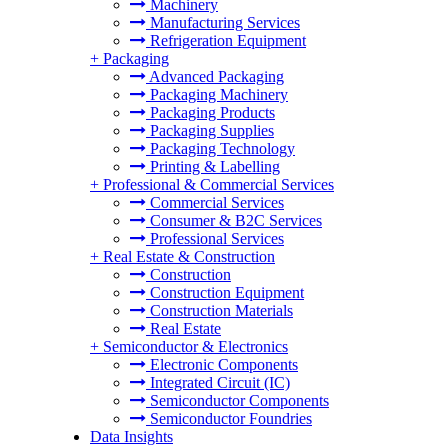
Machinery
Manufacturing Services
Refrigeration Equipment
+
Packaging
Advanced Packaging
Packaging Machinery
Packaging Products
Packaging Supplies
Packaging Technology
Printing & Labelling
+
Professional & Commercial Services
Commercial Services
Consumer & B2C Services
Professional Services
+
Real Estate & Construction
Construction
Construction Equipment
Construction Materials
Real Estate
+
Semiconductor & Electronics
Electronic Components
Integrated Circuit (IC)
Semiconductor Components
Semiconductor Foundries
Data Insights