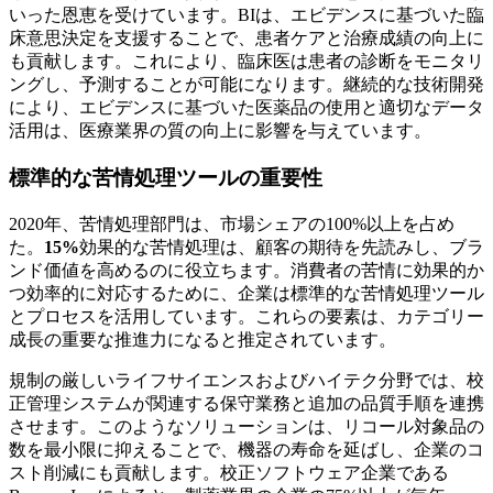
いった恩恵を受けています。BIは、エビデンスに基づいた臨
床意思決定を支援することで、患者ケアと治療成績の向上に
も貢献します。これにより、臨床医は患者の診断をモニタリ
ングし、予測することが可能になります。継続的な技術開発
により、エビデンスに基づいた医薬品の使用と適切なデータ
活用は、医療業界の質の向上に影響を与えています。
標準的な苦情処理ツールの重要性
2020年、苦情処理部門は、市場シェアの100%以上を占め
た。
15%
効果的な苦情処理は、顧客の期待を先読みし、ブラ
ンド価値を高めるのに役立ちます。消費者の苦情に効果的か
つ効率的に対応するために、企業は標準的な苦情処理ツール
とプロセスを活用しています。これらの要素は、カテゴリー
成長の重要な推進力になると推定されています。
規制の厳しいライフサイエンスおよびハイテク分野では、校
正管理システムが関連する保守業務と追加の品質手順を連携
させます。このようなソリューションは、リコール対象品の
数を最小限に抑えることで、機器の寿命を延ばし、企業のコ
スト削減にも貢献します。校正ソフトウェア企業である