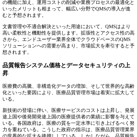
の機能に加え、運用コストの削減や業務プロセスの最適化と
いったメリットも相まって、幅広い分野でQMSの導入が進
むと予想されます。
文書管理や不適合解決といった用途において、QMSはより
高い柔軟性と機動性を提供します。拡張性とアクセス性の高
さから、エンドユーザー業界全体でクラウドベースのQMS
ソリューションへの需要が高まり、市場拡大を牽引すると予
想されます。
品質報告システム価格とデータセキュリティの上
昇
医療費の高騰、非構造化データの増加、そして世界的な高齢
化といった要因により、医療品質管理市場は着実に拡大して
いる。
新技術の登場に伴い、医療サービスのコストは上昇し、発展
途上国や後発開発途上国の医療提供者の業績に影響を与えて
いる。各国政府は、医療の質を一定水準に引き上げるべく努
力を重ねている。こうした政府の指示は、医療品質管理業界
の世界的な拡大を後押ししている。しかしながら、品質報告