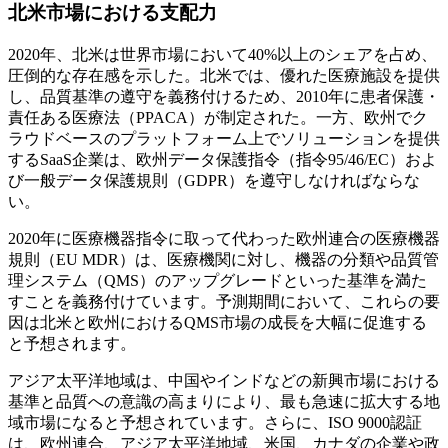
北米市場における支配力
2020年、北米は世界市場において40%以上のシェアを占め、
圧倒的な存在感を示した。北米では、優れた医療施設を提供
し、品質基準の遵守を義務付けるため、2010年に患者保護・
責任ある医療法（PPACA）が制定された。一方、欧州でク
ラウドベースのプラットフォーム上でソリューションを提供
するSaaS企業は、欧州データ保護指令（指令95/46/EC）およ
び一般データ保護規則（GDPR）を遵守しなければならな
い。
2020年に医療機器指令に取って代わった欧州連合の医療機器
規則（EU MDR）は、医療機関に対し、機器の分類や品質管
理システム（QMS）のアップグレードといった基準を満た
すことを義務付けています。予測期間において、これらの要
因は北米と欧州におけるQMS市場の成長を大幅に促進する
と予想されます。
アジア太平洋地域は、中国やインドなどの新興市場における
基準と品質への意識の高まりにより、最も急速に拡大する地
域市場になると予想されています。さらに、ISO 9000認証
は、欧州連合、アジア太平洋地域、米国、カナダの企業や政