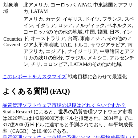
対象地
北アメリカ, ヨーロッパ, APAC, 中東諸国とアフリ
域
カ, LATAM
アメリカ, カナダ, イギリス, ドイツ, フランス, スペ
イン, イタリア, ロシア, ノルディック, ベネルクス,
ヨーロッパのその他の地域, 中国, 韓国, 日本, イン
ド, オーストラリア, 台湾, 東南アジア, その他のア
Countries
Covered
ジア太平洋地域, UAE, トルコ, サウジアラビア, 南
アフリカ, エジプト, ナイジェリア, 中東諸国とアフ
リカの残りの部分, ブラジル, メキシコ, アルゼンチ
ン, チリ, コロンビア, LATAMのその他の地域
このレポートをカスタマイズ
戦略目標に合わせて最適化
よくある質問 (FAQ)
品質管理ソフトウェア市場の規模はどれくらいですか？
Straits Researchによると、世界の品質管理ソフトウェア市場
は2026年には142億9000万米ドルと推定され、2034年までに
317億2000万米ドルに達すると予測されており、年平均成長
率（CAGR）は10.48%である。
品質管理ソフトウェア市場の予測CAGR（年平均成長率）は