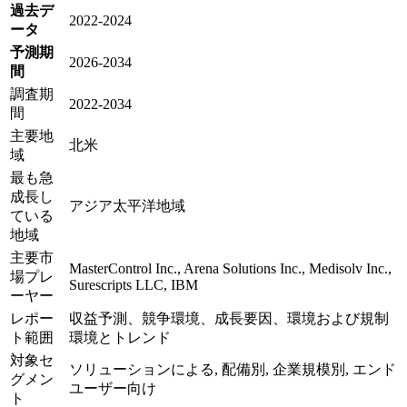
過去デ
2022-2024
ータ
予測期
2026-2034
間
調査期
2022-2034
間
主要地
北米
域
最も急
成長し
アジア太平洋地域
ている
地域
主要市
MasterControl Inc., Arena Solutions Inc., Medisolv Inc.,
場プレ
Surescripts LLC, IBM
ーヤー
レポー
収益予測、競争環境、成長要因、環境および規制
ト範囲
環境とトレンド
対象セ
ソリューションによる, 配備別, 企業規模別, エンド
グメン
ユーザー向け
ト