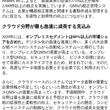
Beam​​ex Inc.によると、製薬業界の企業の75%以上が毎年
2,000件以上の校正を実施しています。QMSの校正管理シス
テムは、企業が機器校正業務と関連する書類作成を管理する
のに役立ち、生産性と効率性の向上につながります。
クラウド分野が最も急速に成長する見込み
2020年には、
オンプレミスセグメントは60%以上の市場シェ
アを占めた。
デジタル化の急速な進展に伴い、多くの大企業
が紙ベースのシステムから自動化システムへと移行してお
り、オンプレミス型QMSの需要が高まっている。オンプレ
ミス型QMSは、セキュリティが高く、ビジネス目標に合わ
せて容易にカスタマイズできるため、好まれている。そのた
め、高度なデータ保護を必要とする企業で広く利用されてい
る。
さらに、クラウドベースのシステムではデータ盗難や重要な
企業情報が不足しているといった懸念が高まり、オンプレミ
スQMSへの需要が高まっています。予測期間中、クラウド
分野は最も急速に成長すると予想されています。クラウド技
術の拡張性と柔軟性の向上、セキュリティ上の懸念、コンピ
ュータシステムの制御などが、クラウド分野の成長を促進す