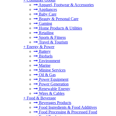
+
Consumer Goods
Apparel, Footwear & Accessories
Appliances
Baby Care
Beauty & Personal Care
Gaming
Home Products & Utilities
Retailing
Sports & Fitness
Travel & Tourism
+
Energy & Power
Battery
Biofuels
Environment
Marine
Mining Services
Oil & Gas
Power Equipment
Power Generation
Renewable Energy
Wires & Cables
+
Food & Beverage
Beverages Products
Food Ingredients & Food Additives
Food Processing & Processed Food