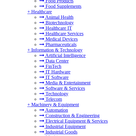
Food Products
Food Supplements
+
Healthcare
Animal Health
Biotechnology
Healthcare IT
Healthcare Services
Medical Devices
Pharmaceuticals
+
Information & Technology
Artificial Intelligence
Data Center
FinTech
IT Hardware
IT Software
Media & Entertainment
Software & Services
Technology
Telecom
+
Machinery & Equipment
Automation
Construction & Engineering
Electrical Equipment & Services
Industrial Equipment
Industrial Goods