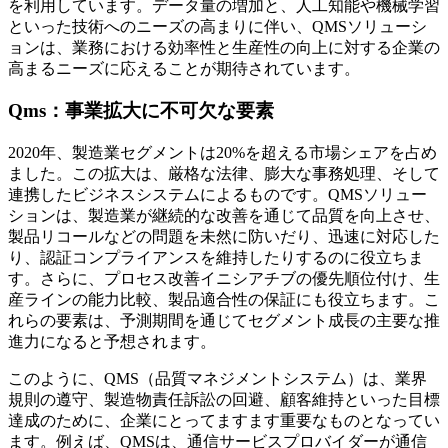
を利用しています。データ量の増加と、人工知能や機械学習
といった技術へのニーズの高まりに伴い、QMSソリューシ
ョンは、業務における効率性と生産性の向上に対する企業の
高まるニーズに応えることが期待されています。
Qms：事業拡大に不可欠な要素
2020年、製造業セグメントは20%を超える市場シェアを占め
ました。この拡大は、厳格な法律、膨大な事務処理、そして
連携したビジネスシステムによるものです。QMSソリュー
ションは、製造業が継続的な改善を通じて品質を向上させ、
製品リコールなどの問題を未然に防いだり、迅速に対応した
り、認証コンプライアンスを維持したりするのに役立ちま
す。さらに、プロセス改善イニシアチブの優先順位付け、生
産ラインの能力比較、製品適合性の保証にも役立ちます。こ
れらの要素は、予測期間を通じてセグメント成長の主要な推
進力になると予想されます。
このように、QMS（品質マネジメントシステム）は、業界
規則の遵守、製造物責任訴訟の回避、顧客維持といった目標
達成のために、企業にとってますます重要なものとなってい
ます。例えば、QMSは、通信サービスプロバイダーが通信