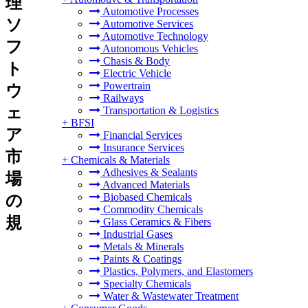
理
Automotive Processes
ソ
Automotive Services
Automotive Technology
フ
Autonomous Vehicles
Chasis & Body
ト
Electric Vehicle
Powertrain
ウ
Railways
ェ
Transportation & Logistics
+
BFSI
ア
Financial Services
Insurance Services
市
+
Chemicals & Materials
Adhesives & Sealants
場
Advanced Materials
Biobased Chemicals
の
Commodity Chemicals
規
Glass Ceramics & Fibers
Industrial Gases
Metals & Minerals
Paints & Coatings
Plastics, Polymers, and Elastomers
Specialty Chemicals
Water & Wastewater Treatment