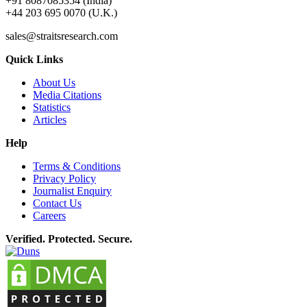
+91 8087085354 (India)
+44 203 695 0070 (U.K.)
sales@straitsresearch.com
Quick Links
About Us
Media Citations
Statistics
Articles
Help
Terms & Conditions
Privacy Policy
Journalist Enquiry
Contact Us
Careers
Verified. Protected. Secure.