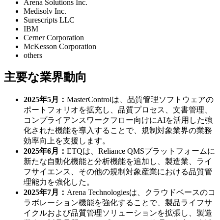
Arena Solutions Inc.
Medisolv Inc.
Surescripts LLC
IBM
Cerner Corporation
McKesson Corporation
others
主要な業界動向
2025年5月：
MasterControlは、品質管理ソフトウェアの
ポートフォリオを拡充し、品質プロセス、文書管理、
コンプライアンスワークフロー向けにAIを活用した強
化された機能を導入することで、規制対象業界の業務
効率向上を支援します。
2025年6月：
ETQは、Reliance QMSプラットフォームに
新たな自動化機能と分析機能を追加し、製造業、ライ
フサイエンス、その他の規制対象産業における品質管
理能力を強化した。
2025年7月：
Arena Technologiesは、クラウドベースのコ
ラボレーション機能を強化することで、製品ライフサ
イクルおよび品質管理ソリューションを拡張し、製造