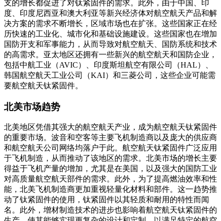
支的增长都促进了对钛紧固件的需求。此外，由于中国、印
度、印度尼西亚和澳大利亚等新兴经济体对航空航天产品和解
决方案的需求不断增长，区域市场也在扩张。这些国家正在经
历快速的工业化、城市化和基础设施建设。这些国家也在增加
国防开支和军事能力，从而导致对航空航天、国防系统和技术
的高需求。亚太地区还拥有一些新兴的航空航天和国防企业，
包括中航工业（AVIC）、印度斯坦航空有限公司（HAL）、
韩国航空航天工业公司（KAI）和三菱公司，这些企业可能需
要航空航天钛紧固件。
北美市场趋势
北美地区凭借其强大的航空航天产业，成为航空航天钛紧固件
的重要市场。波音和空客等主要飞机制造商以及庞大的供应商
和航空航天公司网络均落户于此。航空航天钛紧固件广泛应用
于飞机制造，从而推动了该地区的需求。北美市场的增长主要
得益于飞机产量的增加，尤其是在美国，以及强大的国防工业
对高质量航空航天部件的需求。此外，为了提高燃油效率和性
能，北美飞机制造商更加重视轻量化材料和部件。这一趋势推
动了钛紧固件的使用，钛紧固件以其轻质和耐用的特性而闻
名。此外，增材制造技术的进步也影响着航空航天钛紧固件的
生产，使其能够实现更复杂的设计和定制，以满足特定的航空