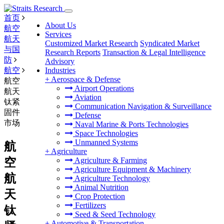
首页
About Us
航空
Services
航天
Customized Market Research
Syndicated Market
与国
Research Reports
Transaction & Legal Intelligence
防
Advisory
航空
Industries
+
Aerospace & Defense
航空
Airport Operations
航天
Aviation
钛紧
Communication Navigation & Surveillance
固件
Defense
市场
Naval Marine & Ports Technologies
Space Technologies
Unmanned Systems
航
+
Agriculture
空
Agriculture & Farming
Agriculture Equipment & Machinery
航
Agriculture Technology
Animal Nutrition
天
Crop Protection
Fertilizers
钛
Seed & Seed Technology
+
Automotive & Transportation