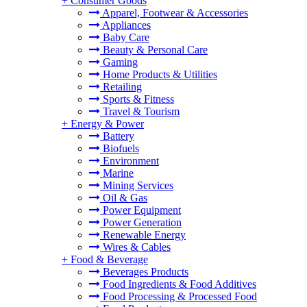
+
Consumer Goods
Apparel, Footwear & Accessories
Appliances
Baby Care
Beauty & Personal Care
Gaming
Home Products & Utilities
Retailing
Sports & Fitness
Travel & Tourism
+
Energy & Power
Battery
Biofuels
Environment
Marine
Mining Services
Oil & Gas
Power Equipment
Power Generation
Renewable Energy
Wires & Cables
+
Food & Beverage
Beverages Products
Food Ingredients & Food Additives
Food Processing & Processed Food