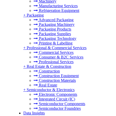
Machinery
Manufacturing Services
Refrigeration Equipment
+
Packaging
Advanced Packaging
Packaging Machinery
Packaging Products
Packaging Supplies
Packaging Technology
Printing & Labelling
+
Professional & Commercial Services
Commercial Services
Consumer & B2C Services
Professional Services
+
Real Estate & Construction
Construction
Construction Equipment
Construction Materials
Real Estate
+
Semiconductor & Electronics
Electronic Components
Integrated Circuit (IC)
Semiconductor Components
Semiconductor Foundries
Data Insights