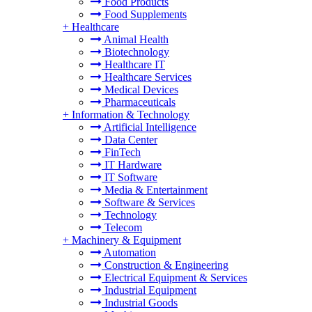
Food Products
Food Supplements
+
Healthcare
Animal Health
Biotechnology
Healthcare IT
Healthcare Services
Medical Devices
Pharmaceuticals
+
Information & Technology
Artificial Intelligence
Data Center
FinTech
IT Hardware
IT Software
Media & Entertainment
Software & Services
Technology
Telecom
+
Machinery & Equipment
Automation
Construction & Engineering
Electrical Equipment & Services
Industrial Equipment
Industrial Goods