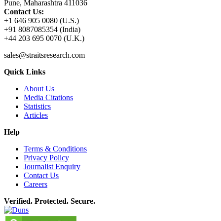
Pune, Maharashtra 411036
Contact Us:
+1 646 905 0080 (U.S.)
+91 8087085354 (India)
+44 203 695 0070 (U.K.)
sales@straitsresearch.com
Quick Links
About Us
Media Citations
Statistics
Articles
Help
Terms & Conditions
Privacy Policy
Journalist Enquiry
Contact Us
Careers
Verified. Protected. Secure.