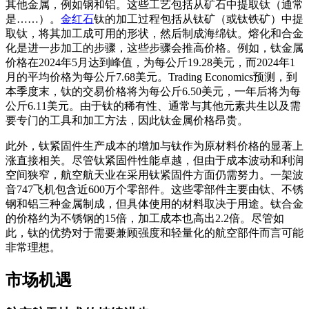
其他金属，例如钢和铝。这些工艺包括从矿石中提取钛（通常
是……）。
金红石
钛的加工过程包括从钛矿（或钛铁矿）中提
取钛，将其加工成可用的形状，然后制成海绵钛。熔化和合金
化是进一步加工的步骤，这些步骤会推高价格。例如，钛金属
价格在2024年5月达到峰值，为每公斤19.28美元，而2024年1
月的平均价格为每公斤7.68美元。Trading Economics预测，到
本季度末，钛的交易价格将为每公斤6.50美元，一年后将为每
公斤6.11美元。由于钛的稀有性、通常与其他元素共生以及需
要专门的工具和加工方法，因此钛金属价格昂贵。
此外，钛紧固件生产成本的增加与钛作为原材料价格的显著上
涨直接相关。尽管钛紧固件性能卓越，但由于成本波动和利润
空间狭窄，航空航天业在采用钛紧固件方面仍需努力。一架波
音747飞机包含近600万个零部件。这些零部件主要由钛、不锈
钢和铝三种金属制成，但具体使用的材料取决于用途。钛合金
的价格约为不锈钢的15倍，加工成本也高出2.2倍。尽管如
此，钛的优势对于需要兼顾强度和轻量化的航空部件而言可能
非常理想。
市场机遇