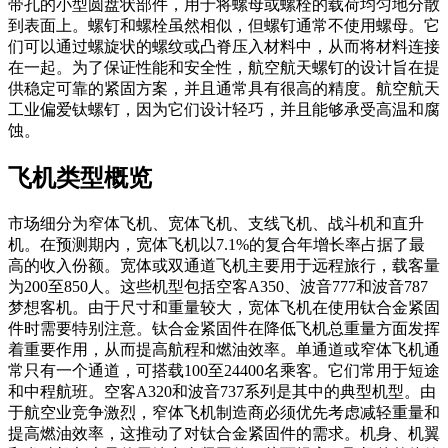
带孔的小型圆盘状部件，用于将螺母或螺栓的载荷均匀地分散
到表面上。螺钉和螺栓虽然相似，但螺钉通常不使用螺母。它
们可以通过螺旋状的螺纹或凸脊压入材料中，从而将材料连接
在一起。为了保证性能和安全性，航空航天螺钉的设计旨在提
供稳定可靠的紧固方案，并且通常具有很高的精度。航空航天
工业偏爱钛螺钉，因为它们设计轻巧，并且能够承受高温和腐
蚀。
飞机类型概览
市场细分为窄体飞机、宽体飞机、支线飞机、战斗机和直升
机。在预测期内，宽体飞机以7.1%的复合年增长率占据了最
高的收入份额。宽体或双通道飞机主要用于远程旅行，载客量
为200至850人。这些机型包括空客A350、波音777和波音787
梦想客机。由于尺寸和重量较大，宽体飞机在使用钛合金紧固
件时需要特别注意。钛合金紧固件在降低飞机总重量方面发挥
着重要作用，从而提高航程和燃油效率。单通道或窄体飞机通
常只有一个通道，可搭载100至24400名乘客。它们常用于短途
和中程航班。空客A320和波音737系列是其中的典型机型。由
于航空业竞争激烈，窄体飞机制造商必须优先考虑减轻重量和
提高燃油效率，这推动了对钛合金紧固件的需求。机身、机翼