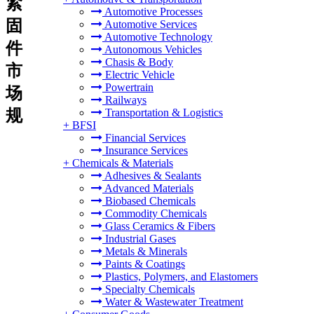
紧
Automotive Processes
固
Automotive Services
Automotive Technology
件
Autonomous Vehicles
Chasis & Body
市
Electric Vehicle
Powertrain
场
Railways
规
Transportation & Logistics
+
BFSI
Financial Services
Insurance Services
+
Chemicals & Materials
Adhesives & Sealants
Advanced Materials
Biobased Chemicals
Commodity Chemicals
Glass Ceramics & Fibers
Industrial Gases
Metals & Minerals
Paints & Coatings
Plastics, Polymers, and Elastomers
Specialty Chemicals
Water & Wastewater Treatment